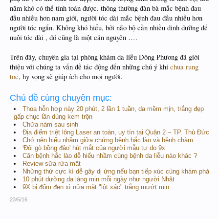
năm khó có thể tính toán được. thông thường đàn bà mắc bệnh đau
đầu nhiều hơn nam giới, người tóc dài mắc bệnh đau đầu nhiều hơn
người tóc ngắn. Không khó hiểu, bởi não bộ cần nhiều dinh dưỡng để
nuôi tóc dài , đó cũng là một căn nguyên ….
Trên đây, chuyên gia tại phòng khám da liễu Đông Phương đã giới
thiệu với chúng ta vấn đề tác động đến những chú ý khi
chua rung
toc
, hy vọng sẽ giúp ích cho mọi người.
Chủ đề cùng chuyên mục:
Thoa hỗn hợp này 20 phút, 2 lần 1 tuần, da mềm mịn, trắng đẹp
gấp chục lần dùng kem trộn
Chữa nám sau sinh
Địa điểm triệt lông Laser an toàn, uy tín tại Quận 2 – TP. Thủ Đức
Chớ nên hiểu nhầm giữa chứng bệnh hắc lào và bệnh chàm
'Đôi gò bồng đảo' hút mắt của người mẫu tự do 9x
Căn bệnh hắc lào dễ hiểu nhầm cùng bệnh da liễu nào khác ?
Review sữa rửa mặt
Những thứ cực kì dễ gây dị ứng nếu bạn tiếp xúc cùng khám phá
10 phút dưỡng da láng mịn mỗi ngày như người Nhật
9X bị đốm đen xì nửa mặt "lột xác" trắng mướt mịn
23/5/16