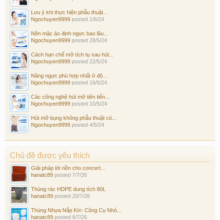
Lưu ý khi thực hiện phẫu thuật...
Ngochuyen9999
posted
1/6/24
Nên mặc áo định ngực bao lâu...
Ngochuyen9999
posted
28/5/24
Cách hạn chế mỡ tích tụ sau hút...
Ngochuyen9999
posted
22/5/24
Nâng ngực phù hợp nhất ở độ...
Ngochuyen9999
posted
16/5/24
Các công nghệ hút mỡ tiên tiến...
Ngochuyen9999
posted
10/5/24
Hút mỡ bụng không phẫu thuật có...
Ngochuyen9999
posted
4/5/24
Chủ đề được yêu thích
Giải pháp lót nền cho concert...
hanatc89
posted
7/7/26
Thùng rác HDPE dung tích 80L
hanatc89
posted
20/7/26
Thùng Nhựa Nắp Kín: Công Cụ Nhỏ...
hanatc89
posted
6/7/26