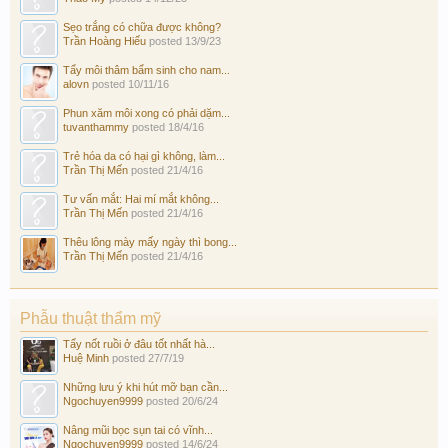
Sẹo trắng có chữa được không?
Trần Hoàng Hiếu
posted
13/9/23
Tẩy môi thâm bẩm sinh cho nam...
alovn
posted
10/11/16
Phun xăm môi xong có phải dặm...
tuvanthammy
posted
18/4/16
Trẻ hóa da có hại gì không, làm...
Trần Thị Mến
posted
21/4/16
Tư vấn mắt: Hai mí mắt không...
Trần Thị Mến
posted
21/4/16
Thêu lông mày mấy ngày thì bong...
Trần Thị Mến
posted
21/4/16
Phẫu thuật thẩm mỹ
Tẩy nốt ruồi ở đâu tốt nhất hà...
Huệ Minh
posted
27/7/19
Những lưu ý khi hút mỡ bạn cần...
Ngochuyen9999
posted
20/6/24
Nâng mũi bọc sụn tai có vĩnh...
Ngochuyen9999
posted
14/6/24