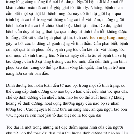
trong lòng càng chẳng thể nói hết được. Người bệnh đi khắp nơi để
khám chữa, mặc dù có thể giúp giải tỏa tâm lý. Nhưng, bệnh nhân
cần biết một sự thật là: bệnh rụng tóc này có tính tự giới hạn, quá
trình bệnh có thể trong vài tháng cũng có thể vài năm, nhưng người
bệnh hoàn toàn có thể chữa khỏi hoặc khỏi tự nhiên. Do đó, người
bệnh cần duy trì trạng thái lạc quan, duy trì tinh thần tốt, không được
toc rung tung mang
lo lắng , đối với chữa bệnh phải tự tin, tích cực
gây ra bởi các bị động và gánh nặng về tinh thần. Cần phải biết, bệnh
có một quá trình phục hồi , bệnh rụng tóc cần kiên trì vài tháng, tóc
mới mọc và sinh trưởng lên. Nếu cả ngày đều lo âu về bệnh thì sẽ bị
tác động , cản trở sự tăng trưởng của tóc mới, dẫn đến thời gian bình
phục kéo dài, cũng có thể tạo thành vòng lẩn quất, làm bệnh trở nên
nặng hơn so với ban đầu.
Dinh dưỡng tóc hoàn toàn đến từ não bộ, trong một số tình trạng, có
thể cung cấp dinh dưỡng cho não bộ có hạn chế, nếu như tóc quá dài,
chế độ dinh dưỡng cần nhiều hơn, não bộ có thể xuất hiện sự khủng
hoảng về dinh dưỡng, hoạt động thường ngày của não bộ sẽ nhận
tương tác . Các nguyên tố như bữa ăn sáng nhẹ, ăn quá ngọt, táo bón
v.v.. ngoài ra còn một yếu tố đặc biệt đó là tóc quá dài.
Tóc dài là một trong những nét đặc điểm ngoại hình của của người
phụ nữ , có thể toác dài đẹp, tiêu thụ lượng dinh dưỡng từ não bộ, lâu