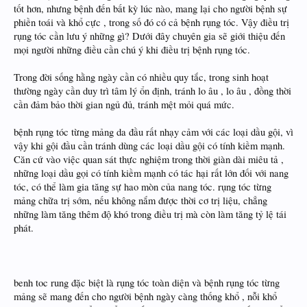
tốt hơn, nhưng bệnh đến bất kỳ lúc nào, mang lại cho người bệnh sự
phiền toái và khổ cực , trong số đó có cả bệnh rụng tóc. Vậy điều trị
rụng tóc cần lưu ý những gì? Dưới đây chuyên gia sẽ giới thiệu đến
mọi người những điều cần chú ý khi điều trị bệnh rụng tóc.
Trong đời sống hằng ngày cần có nhiều quy tắc, trong sinh hoạt
thường ngày cần duy trì tâm lý ổn định, tránh lo âu , lo âu , đồng thời
cần đảm bảo thời gian ngủ đủ, tránh mệt mỏi quá mức.
bệnh rụng tóc từng mảng da đầu rất nhạy cảm với các loại dầu gội, vì
vậy khi gội đầu cần tránh dùng các loại dầu gội có tính kiềm mạnh.
Căn cứ vào việc quan sát thực nghiệm trong thời giàn dài miêu tả ,
những loại dầu gọi có tính kiềm mạnh có tác hại rất lớn đối với nang
tóc, có thể làm gia tăng sự hao mòn của nang tóc. rụng tóc từng
mảng chữa trị sớm, nếu không nắm được thời cơ trị liệu, chẳng
những làm tăng thêm độ khó trong điều trị mà còn làm tăng tỷ lệ tái
phát.
benh toc rung đặc biệt là rụng tóc toàn diện và bệnh rụng tóc từng
mảng sẽ mang đến cho người bệnh ngày càng thống khổ , nỗi khổ