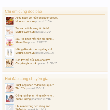
Chị em cùng đọc báo
Ai có nguy cơ mắc cholesterol cao?
Merinco.com.vn
posted
7/1/24
Tại sao vết thương lâu lành?...
Merinco.com.vn
posted
3/1/24
Sau khi phun môi nên sử dụng...
KhanhVan
posted
21/12/23
Miếng dán vết thương thay chỉ...
Merinco.com.vn
posted
23/11/23
Nên tẩy nốt ruồi nào cho hợp...
Chuyên gia tư vấn
posted
21/10/23
Hỏi đáp cùng chuyên gia
Triệt lông nách ở đâu hiệu quả ?
Thu Cúc
posted
25/3/17
Công nghệ phun lông mày cho...
Xuân Hương
posted
28/12/16
Phun môi xong nên dùng son...
Thảo My
posted
14/12/23