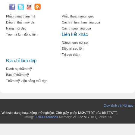
Phẫu thuật thẩm mỹ
Phẫu thuật nâng ngực
Điều trị thẩm mỹ da
Cách trị tàn nhan hiệu quả
Nâng mũi đẹp
Các trị sẹo hiệu quả
Liên kết khác
Tạo mà lúm đồng tiền
Nâng ngực nội soi
Điều trị sẹo lõm
Trị sẹo thâm
Địa chỉ làm đẹp
Danh bạ thẩm mỹ
Bác sĩ thẩm mỹ
Thẩm mỹ viện nâng mũi đẹp
Quy định và Nội quy
Website đang hoạt động thử nghiệm. Chờ giấy phép MXH/TTDT của bộ TT&TT.
Timing:
0.3039 seconds
Memory:
21.222 MB
DB Queries:
56