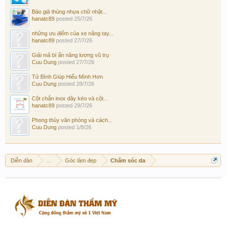
Báo giá thùng nhựa chữ nhật...
hanatc89
posted
25/7/26
những ưu điểm của xe nâng tay...
hanatc89
posted
27/7/26
Giải mã bí ẩn năng lượng vũ trụ
Cuu Dung
posted
27/7/26
Tử Bình Giúp Hiểu Mình Hơn
Cuu Dung
posted
28/7/26
Cột chắn inox dây kéo và cột...
hanatc89
posted
29/7/26
Phong thủy văn phòng và cách...
Cuu Dung
posted
1/8/26
Diễn đàn
...
Góc làm đẹp
Chăm sóc da