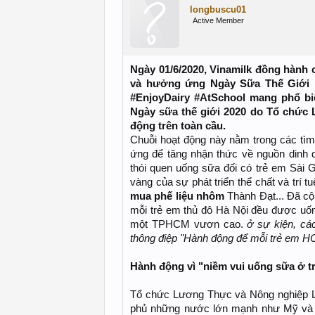
longbuscu01
Active Member
Ngày 01/6/2020, Vinamilk đồng hành
và hưởng ứng Ngày Sữa Thế Giới n
#EnjoyDairy #AtSchool mang phổ biế
Ngày sữa thế giới 2020 do Tổ chức
động trên toàn cầu.
Chuỗi hoạt động này nằm trong các tì
ứng để tăng nhận thức về nguồn dinh 
thói quen uống sữa đối có trẻ em Sài G
vàng của sự phát triển thể chất và trí
mua phế liệu nhôm
Thành Đạt... Đã cộ
mỗi trẻ em thủ đô Hà Nội đều được uốn
một TPHCM vươn cao.
ở sự kiện, cá
thông điệp "Hành động để mỗi trẻ em 
Hành động vì "niềm vui uống sữa ở 
Tổ chức Lương Thực và Nông nghiệp L
phủ những nước lớn mạnh như Mỹ và 