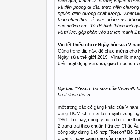
năm qua, Vinamilk thường xuyên tổ c
và tiên phong đi đầu thực hiện chươn
nguồn dinh dưỡng chất lượng. Vinami
tăng nhận thức về việc uống sữa, khôn
của những em. Từ đó hình thành thói qu
và trí lực, góp phần vào sự lớn mạnh 1
Vui tết thiếu nhi ở Ngày hội sữa Vina
Cũng trong dịp này, để chúc mừng cho N
Ngày sữa thế giới 2019, Vinamilk man
biến hoạt động vui chơi, giáo trí bổ ích 
Địa bàn "Resort” bò sữa của Vinamilk 
hoạt động thú vị
một trong các cố gắng khác của Vinamil
dùng HCM chính là lớn mạnh vùng ngu
1991. Tới nay, công ty hiện đã có hệ thố
2 trang trại theo chuẩn hữu cơ Châu Âu
công xây dựng 1 tổ hợp "Resort” Bò S
organic ngày càng cao của người tiêu 