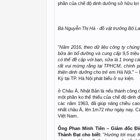
phần của chế độ dinh dưỡng sở hữu lợi
Bà Nguyễn Thị Hà - đồ vật trưởng Bộ Lao
"
Năm 2016, theo dữ liệu công ty chúng 
bữa ăn bổ dưỡng và cung cấp 9,5 triệu
có thể đề cập với bạn, sữa là 1 trong c
rất vui mừng rằng tại TPHCM, chính p
thiện dinh dưỡng cho trẻ em Hà Nội
.” –
Kỳ tại TP. Hà Nội phát biểu ở sự kiện.
ở Châu Á, Nhật Bản là nếu thành công đ
một phần ko thể thiếu của chế độ din
các năm 1963, đã giúp nâng chiều cao
nhất châu Á, lên 1m72 như ngày nay. Cá
Việt Nam.
Ông Phan Minh Tiên – Giám đốc Đi
Thành Đạt cho biết
: "
Hướng tới mục t