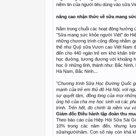
niềm tin của người tiêu dùng vào sữa Vi
nâng cao nhận thức về sữa mang sức
Nằm trong chuỗi các hoạt động hưởng ứ
"Sữa mang sức khỏe người Việt” do Hi
những chương trình cộng đồng nhằm gó
thể như Quỹ sữa Vươn cao Việt Nam đã s
đến cho 440 ngàn trẻ em khó khăn trê
học đường, tương đương với khoảng hơ
học ở những tỉnh, thành như: Bắc Ninh,
Hà Nam, Bắc Ninh…
"
Chương trình Sữa Học Đường Quốc gia 
mạnh của trẻ em thủ đô Hà Nội, với ngu
sự quyết tâm, đồng lòng của mọi nhữn
ủng hộ của cha mẹ học sinh và các phấ
trình. Trên hết, đó chính là niềm vui
Giám đốc Điều hành tập đoàn thu mua 
Theo báo cáo của Hiệp Hội Sữa Sài Gò
10% trong các năm đến, nhưng lượng
sữa/người/năm. Con số này còn khá kh