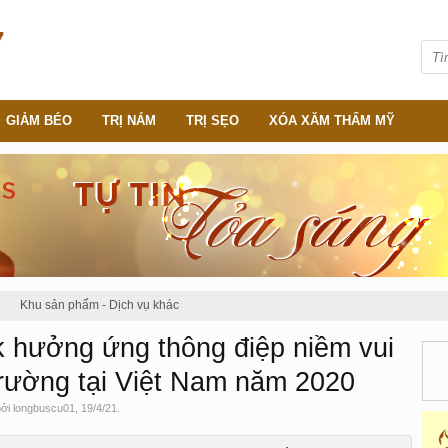
GIẢM BÉO
TRỊ NÁM
TRỊ SẸO
XÓA XĂM THẨM MỸ
Khu sản phẩm - Dịch vụ khác
k hưởng ứng thông điệp niềm vui
rường tại Việt Nam năm 2020
bởi
longbuscu01
,
19/4/21
.