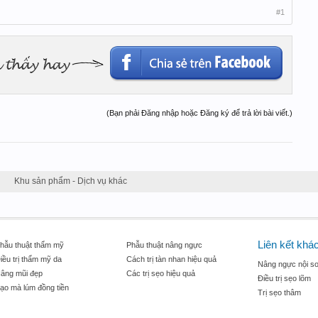
#1
(Bạn phải Đăng nhập hoặc Đăng ký để trả lời bài viết.)
Khu sản phẩm - Dịch vụ khác
Liên kết khá
hẫu thuật thẩm mỹ
Phẫu thuật nâng ngực
iều trị thẩm mỹ da
Cách trị tàn nhan hiệu quả
Nâng ngực nội so
âng mũi đẹp
Các trị sẹo hiệu quả
Điều trị sẹo lõm
ạo mà lúm đồng tiền
Trị sẹo thâm