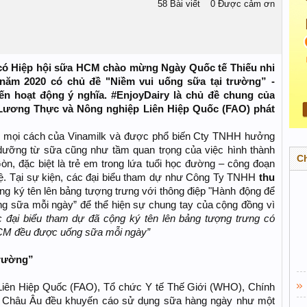
58 Bài viết
0 Được cảm ơn
 có Hiệp hội sữa HCM chào mừng Ngày Quốc tế Thiếu nhi
ăm 2020 có chủ đề "Niềm vui uống sữa tại trường” -
n hoạt động ý nghĩa. #EnjoyDairy là chủ đề chung của
 Lương Thực và Nông nghiệp Liên Hiệp Quốc (FAO) phát
m mọi cách của Vinamilk và được phổ biến Cty TNHH hưởng
dưỡng từ sữa cũng như tầm quan trọng của việc hình thành
C
òn, đặc biệt là trẻ em trong lứa tuổi học đường – công đoạn
 tuệ. Tại sự kiện, các đại biểu tham dự như Công Ty TNHH
thu
ng ký tên lên bảng tượng trưng với thông điệp "Hành động để
g sữa mỗi ngày” để thể hiện sự chung tay của cộng đồng vì
c đại biểu tham dự đã cộng ký tên lên bảng tượng trưng có
HCM đều được uống sữa mỗi ngày”
trường”
iên Hiệp Quốc (FAO), Tổ chức Y tế Thế Giới (WHO), Chính
Châu Âu đều khuyến cáo sử dụng sữa hàng ngày như một