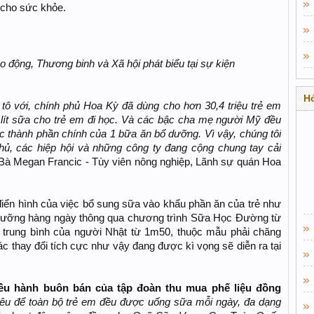
 cho sức khỏe.
 động, Thương binh và Xã hội phát biểu tại sự kiện
Hỏ
tô với, chính phủ Hoa Kỳ đã dùng cho hơn 30,4 triệu trẻ em
 lít sữa cho trẻ em đi học. Và các bậc cha mẹ người Mỹ đều
ác thành phần chính của 1 bữa ăn bổ dưỡng. Vì vậy, chúng tôi
hủ, các hiệp hội và những công ty đang cộng chung tay cải
 Bà Megan Francic - Tùy viên nông nghiệp, Lãnh sự quán Hoa
iển hình của việc bổ sung sữa vào khẩu phần ăn của trẻ như
h dưỡng hàng ngày thông qua chương trình Sữa Học Đường từ
 trung bình của người Nhật từ 1m50, thuộc mẫu phải chăng
c thay đổi tích cực như vậy đang được kì vọng sẽ diễn ra tại
ều hành buôn bán của tập đoàn thu mua phế liệu đồng
iêu để toàn bộ trẻ em đều được uống sữa mỗi ngày, đa dạng