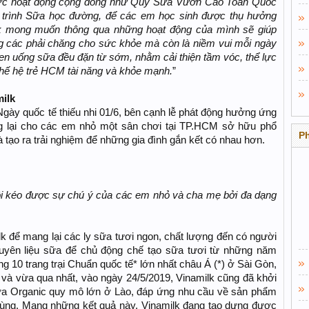
hức hoạt động cộng đồng như Quỹ Sữa Vươn Cao Toàn Quốc
g trình Sữa học đường, để các em học sinh được thụ hưởng
lk mong muốn thông qua những hoạt động của mình sẽ giúp
g các phải chăng cho sức khỏe mà còn là niềm vui mỗi ngày
en uống sữa đều đặn từ sớm, nhằm cải thiện tầm vóc, thể lực
 thế hệ trẻ HCM tài năng và khỏe mạnh.
”
milk
gày quốc tế thiếu nhi 01/6, bên cạnh lễ phát động hưởng ứng
g lại cho các em nhỏ một sân chơi tại TP.HCM sở hữu phổ
P
và tạo ra trải nghiệm để những gia đình gắn kết có nhau hơn.
lôi kéo được sự chú ý của các em nhỏ và cha mẹ bởi đa dạng
k để mang lại các ly sữa tươi ngon, chất lượng đến có người
yên liệu sữa để chủ động chế tạo sữa tươi từ những năm
ng 10 trang trại Chuẩn quốc tế* lớn nhất châu Á (*) ở Sài Gòn,
 và vừa qua nhất, vào ngày 24/5/2019, Vinamilk cũng đã khởi
ữa Organic quy mô lớn ở Lào, đáp ứng nhu cầu về sản phẩm
dùng. Mang những kết quả này, Vinamilk đang tạo dựng được