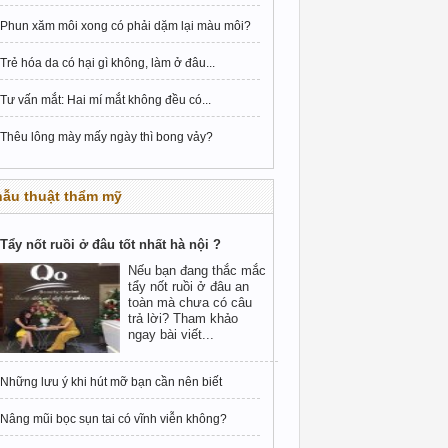
Phun xăm môi xong có phải dặm lại màu môi?
Trẻ hóa da có hại gì không, làm ở đâu...
Tư vấn mắt: Hai mí mắt không đều có...
Thêu lông mày mấy ngày thì bong vảy?
hẫu thuật thẩm mỹ
Tẩy nốt ruồi ở đâu tốt nhất hà nội ?
Nếu bạn đang thắc mắc
tẩy nốt ruồi ở đâu an
toàn mà chưa có câu
trả lời? Tham khảo
ngay bài viết...
Những lưu ý khi hút mỡ bạn cần nên biết
Nâng mũi bọc sụn tai có vĩnh viễn không?