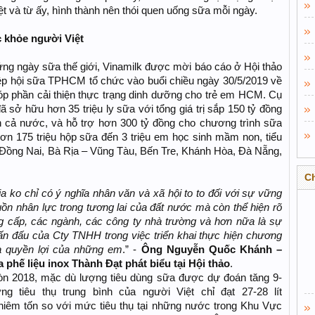
ệt và từ ấy, hình thành nên thói quen uống sữa mỗi ngày.
 khỏe người Việt
ng ngày sữa thế giới, Vinamilk được mời báo cáo ở Hội thảo
ệp hội sữa TPHCM tổ chức vào buổi chiều ngày 30/5/2019 về
p phần cải thiện thực trạng dinh dưỡng cho trẻ em HCM. Cụ
ở hữu hơn 35 triệu ly sữa với tổng giá trị sắp 150 tỷ đồng
n cả nước, và hỗ trợ hơn 300 tỷ đồng cho chương trình sữa
n 175 triệu hộp sữa đến 3 triệu em học sinh mầm non, tiểu
 Đồng Nai, Bà Rịa – Vũng Tàu, Bến Tre, Khánh Hòa, Đà Nẵng,
C
ko chỉ có ý nghĩa nhân văn và xã hội to to đối với sự vững
ồn nhân lực trong tương lai của đất nước mà còn thể hiện rõ
g cấp, các ngành, các công ty nhà trường và hơn nữa là sự
n đấu của Cty TNHH trong việc triển khai thực hiện chương
 và quyền lợi của những em
.” -
Ông Nguyễn Quốc Khánh –
phế liệu inox Thành Đạt phát biểu tại Hội thảo
.
n 2018, mặc dù lượng tiêu dùng sữa được dự đoán tăng 9-
 tiêu thụ trung bình của người Việt chỉ đạt 27-28 lít
iêm tốn so với mức tiêu thụ tại những nước trong Khu Vực