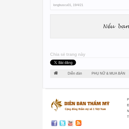
longbuscu01
,
19/4/21
Chia sẻ trang này
Diễn đàn
PHỤ NỮ & MUA BÁN
P
Đ
N
T