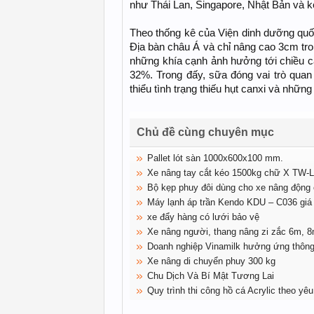
như Thái Lan, Singapore, Nhật Bản và k
Theo thống kê của Viện dinh dưỡng quốc
Địa bàn châu Á và chỉ nâng cao 3cm tro
những khía cạnh ảnh hưởng tới chiều c
32%. Trong đấy, sữa đóng vai trò quan
thiểu tình trạng thiếu hụt canxi và những
Chủ đề cùng chuyên mục
Pallet lót sàn 1000x600x100 mm.
Xe nâng tay cắt kéo 1500kg chữ X TW
Bộ kẹp phuy đôi dùng cho xe nâng động
Máy lạnh áp trần Kendo KDU – C036 giá
xe đẩy hàng có lưới bảo vệ
Xe nâng người, thang nâng zi zắc 6m, 
Doanh nghiệp Vinamilk hưởng ứng thông
Xe nâng di chuyển phuy 300 kg
Chu Dịch Và Bí Mật Tương Lai
Quy trình thi công hồ cá Acrylic theo yê