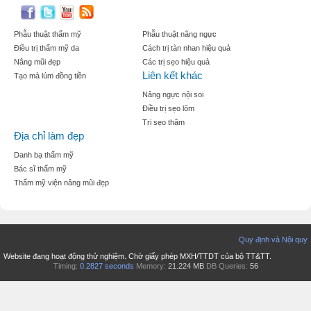
Phẫu thuật thẩm mỹ
Phẫu thuật nâng ngực
Điều trị thẩm mỹ da
Cách trị tàn nhan hiệu quả
Nâng mũi đẹp
Các trị sẹo hiệu quả
Liên kết khác
Tạo mà lúm đồng tiền
Nâng ngực nội soi
Điều trị sẹo lõm
Trị sẹo thâm
Địa chỉ làm đẹp
Danh bạ thẩm mỹ
Bác sĩ thẩm mỹ
Thẩm mỹ viện nâng mũi đẹp
Quy định và Nội quy
Website đang hoạt động thử nghiệm. Chờ giấy phép MXH/TTDT của bộ TT&TT.
Timing:
0.2827 seconds
Memory:
21.224 MB
DB Queries:
56