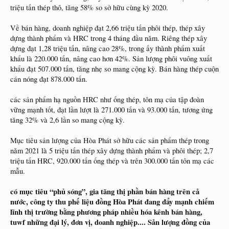
triệu tấn thép thô, tăng 58% so sở hữu cùng kỳ 2020.
Về bán hàng, doanh nghiệp đạt 2,66 triệu tấn phôi thép, thép xây
dựng thành phẩm và HRC trong 4 tháng đầu năm. Riêng thép xây
dựng đạt 1,28 triệu tấn, nâng cao 28%, trong ấy thành phẩm xuất
khẩu là 220.000 tấn, nâng cao hơn 42%. Sản lượng phôi vuông xuất
khẩu đạt 507.000 tấn, tăng nhẹ so mang cộng kỳ. Bán hàng thép cuộn
cán nóng đạt 878.000 tấn.
các sản phẩm hạ nguồn HRC như ống thép, tôn mạ của tập đoàn
vững mạnh tốt, đạt lần lượt là 271.000 tấn và 93.000 tấn, tương ứng
tăng 32% và 2,6 lần so mang cộng kỳ.
Mục tiêu sản lượng của Hòa Phát sở hữu các sản phẩm thép trong
năm 2021 là 5 triệu tấn thép xây dựng thành phẩm và phôi thép; 2,7
triệu tấn HRC, 920.000 tấn ống thép và trên 300.000 tấn tôn mạ các
mẫu.
có mục tiêu “phủ sóng”, gia tăng thị phần bán hàng trên cả
nước, công ty thu phế liệu đồng Hòa Phát đang đẩy mạnh chiếm
lĩnh thị trường bằng phương pháp nhiều hóa kênh bán hàng,
tuwf những đại lý, đơn vị, doanh nghiệp.... Sản lượng đồng của