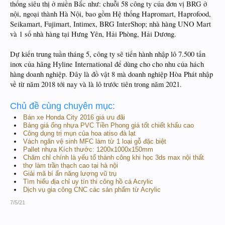
thống siêu thị ở miền Bắc như: chuỗi 58 công ty của đơn vị BRG ở
nội, ngoại thành Hà Nội, bao gồm Hệ thống Hapromart, Haprofood,
Seikamart, Fujimart, Intimex, BRG InterShop; nhà hàng UNO Mart
và 1 số nhà hàng tại Hưng Yên, Hải Phòng, Hải Dương.
Dự kiến trung tuần tháng 5, công ty sẽ tiến hành nhập lô 7.500 tấn
inox của hãng Hyline International để dùng cho cho nhu của hách
hàng doanh nghiệp. Đây là đồ vật 8 mà doanh nghiệp Hòa Phát nhập
về từ năm 2018 tới nay và là lô trước tiên trong năm 2021.
Chủ đề cùng chuyên mục:
Bán xe Honda City 2016 giá ưu đãi
Bảng giá ống nhựa PVC Tiền Phong giá tốt chiết khấu cao
Công dụng trị mụn của hoa atiso đà lạt
Vách ngăn vệ sinh MFC làm từ 1 loại gỗ đặc biệt
Pallet nhựa Kích thước: 1200x1000x150mm
Chăm chỉ chính là yếu tố thành công khi học 3ds max nội thất
thợ làm trần thạch cao tại hà nội
Giải mã bí ẩn năng lượng vũ trụ
Tìm hiểu địa chỉ uy tín thi công hồ cá Acrylic
Dịch vụ gia công CNC các sản phẩm từ Acrylic
7/5/21