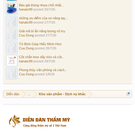
Báo giá thùng nhựa chữ nhật...
hanatc89
posted
25/7/26
những ưu điểm của xe nâng tay...
hanatc89
posted
27/7/26
Giải mã bí ẩn năng lượng vũ trụ
Cuu Dung
posted
27/7/26
Tử Bình Giúp Hiểu Mình Hơn
Cuu Dung
posted
28/7/26
Cột chắn inox dây kéo và cột...
hanatc89
posted
29/7/26
Phong thủy văn phòng và cách...
Cuu Dung
posted
1/8/26
Diễn đàn
...
Khu sản phẩm - Dịch vụ khác