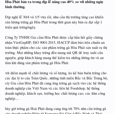
Hòa Phát bán ra trong dịp lễ nâng cao 40% so với những ngày
bình thường.
Dịp nghỉ lễ 30/4 và 1/5 vừa rồi, nhu cầu thị trường tăng cao khiến
sản lượng trứng gà Hòa Phát trong thời gian này bán ra đạt sắp 1
triệu quả trứng/ngày.
Công Ty TNHH Gia cầm Hòa Phát được cấp hầu hết giấy chứng
nhận VietGapHP, ISO 9001:2015, HACCP đảm bảo tiêu chuẩn an
toàn thực phẩm cho các sản phẩm trứng gà Hòa Phát sản xuất ra thị
trường. Mọi những khay trứng đều mang mã QR để truy xuất căn
nguyên, giúp khách hàng mang thể kiểm tra những thông tin và an
tâm khi dùng sản phẩm trứng gà Hòa Phát.
với điểm mạnh về chất lượng và số lượng, ko kể bán buôn trứng cho
các đại lý to của Toàn Quốc, những tỉnh miền Bắc và Bắc Trung bộ,
cty Gia cầm Hòa Phát đã cung ứng trứng gà sạch vào các hệ thống
doanh nghiệp của Việt Nam và các liên hệ Foodshop, hệ thống
doanh nghiệp, khách sạn, trường học chất lượng cao, các khu công
nghiệp....
bây giờ trứng gà Hoà Phát đang cung ứng tới 70% nhu cầu trứng gà
của doanh nghiệp Điện tử Samsung Sài Gòn ở Bắc Ninh và Thái