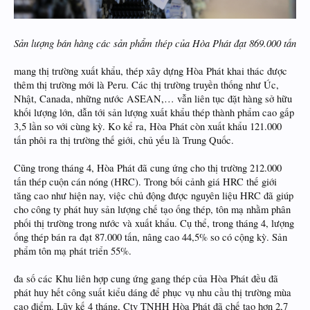
Sản lượng bán hàng các sản phẩm thép của Hòa Phát đạt 869.000 tấn
mang thị trường xuất khẩu, thép xây dựng Hòa Phát khai thác được
thêm thị trường mới là Peru. Các thị trường truyền thống như Úc,
Nhật, Canada, những nước ASEAN,… vẫn liên tục đặt hàng sở hữu
khối lượng lớn, dẫn tới sản lượng xuất khẩu thép thành phẩm cao gấp
3,5 lần so với cùng kỳ. Ko kể ra, Hòa Phát còn xuất khẩu 121.000
tấn phôi ra thị trường thế giới, chủ yếu là Trung Quốc.
Cũng trong tháng 4, Hòa Phát đã cung ứng cho thị trường 212.000
tấn thép cuộn cán nóng (HRC). Trong bối cảnh giá HRC thế giới
tăng cao như hiện nay, việc chủ động được nguyên liệu HRC đã giúp
cho công ty phát huy sản lượng chế tạo ống thép, tôn mạ nhằm phân
phối thị trường trong nước và xuất khẩu. Cụ thể, trong tháng 4, lượng
ống thép bán ra đạt 87.000 tấn, nâng cao 44,5% so có cộng kỳ. Sản
phẩm tôn mạ phát triển 55%.
đa số các Khu liên hợp cung ứng gang thép của Hòa Phát đều đã
phát huy hết công suất kiểu dáng để phục vụ nhu cầu thị trường mùa
cao điểm. Lũy kế 4 tháng, Cty TNHH Hòa Phát đã chế tạo hơn 2,7