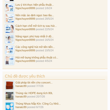
Lưu ý khi thực hiện phẫu thuật...
Ngochuyen9999
posted
1/6/24
Nên mặc áo định ngực bao lâu...
Ngochuyen9999
posted
28/5/24
Cách hạn chế mỡ tích tụ sau hút...
Ngochuyen9999
posted
22/5/24
Nâng ngực phù hợp nhất ở độ...
Ngochuyen9999
posted
16/5/24
Các công nghệ hút mỡ tiên tiến...
Ngochuyen9999
posted
10/5/24
Hút mỡ bụng không phẫu thuật có...
Ngochuyen9999
posted
4/5/24
Chủ đề được yêu thích
Giải pháp lót nền cho concert...
hanatc89
posted
7/7/26
Thùng rác HDPE dung tích 80L
hanatc89
posted
20/7/26
Thùng Nhựa Nắp Kín: Công Cụ Nhỏ...
hanatc89
posted
6/7/26