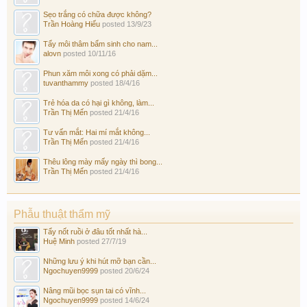
Sẹo trắng có chữa được không?
Trần Hoàng Hiếu
posted
13/9/23
Tẩy môi thâm bẩm sinh cho nam...
alovn
posted
10/11/16
Phun xăm môi xong có phải dặm...
tuvanthammy
posted
18/4/16
Trẻ hóa da có hại gì không, làm...
Trần Thị Mến
posted
21/4/16
Tư vấn mắt: Hai mí mắt không...
Trần Thị Mến
posted
21/4/16
Thêu lông mày mấy ngày thì bong...
Trần Thị Mến
posted
21/4/16
Phẫu thuật thẩm mỹ
Tẩy nốt ruồi ở đâu tốt nhất hà...
Huệ Minh
posted
27/7/19
Những lưu ý khi hút mỡ bạn cần...
Ngochuyen9999
posted
20/6/24
Nâng mũi bọc sụn tai có vĩnh...
Ngochuyen9999
posted
14/6/24