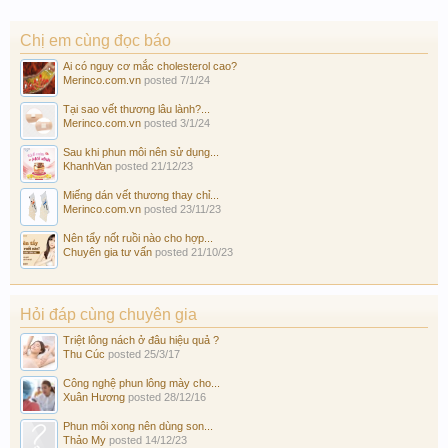
Chị em cùng đọc báo
Ai có nguy cơ mắc cholesterol cao?
Merinco.com.vn
posted
7/1/24
Tại sao vết thương lâu lành?...
Merinco.com.vn
posted
3/1/24
Sau khi phun môi nên sử dụng...
KhanhVan
posted
21/12/23
Miếng dán vết thương thay chỉ...
Merinco.com.vn
posted
23/11/23
Nên tẩy nốt ruồi nào cho hợp...
Chuyên gia tư vấn
posted
21/10/23
Hỏi đáp cùng chuyên gia
Triệt lông nách ở đâu hiệu quả ?
Thu Cúc
posted
25/3/17
Công nghệ phun lông mày cho...
Xuân Hương
posted
28/12/16
Phun môi xong nên dùng son...
Thảo My
posted
14/12/23