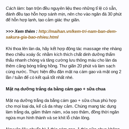
Cách làm
: bạn trộn đều nguyên liệu theo những tỉ lệ có sẵn,
đánh đều tạo hỗn hợp sánh mịn, nên cho vào ngăn đá 30 phút
để hỗn hợp lạnh, tạo cảm giác thư giãn.
>>> Xem thêm :
http://maihan.vn/kem-tri-nam-ban-dem-
sakura-gia-bao-nhieu.html
Khi thoa lên làn da, hãy kết hợp động tác massage nhẹ nhàng
theo chiều xoáy ốc nhằm kích thích chất dinh dưỡng thẩm
thấu nhanh chóng và tăng cường lưu thông máu cho làn da
thêm căng bóng trắng hồng. Thư giãn 20 phút và làm sạch
cùng nước. Thực hiện đều đặn mặt nạ cám gạo và mật ong 2
lần / tuần để có kết quả tốt nhất nhé.
Mặt nạ dưỡng trắng da bằng cám gạo
+ sữa chua
Mặt nạ dưỡng trắng da bằng cám gạo + sữa chua phù hợp
cho mọi loại da, kể cả da nhạy cảm. Chúng mang tác dụng
làm trắng da, giảm thâm nám, xóa sẹo thâm, đồng thời ngăn
ngừa mụn hình thành và se khít lỗ chân lông.