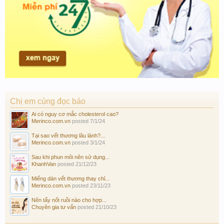
Chị em cùng đọc báo
Ai có nguy cơ mắc cholesterol cao?
Merinco.com.vn
posted
7/1/24
Tại sao vết thương lâu lành?...
Merinco.com.vn
posted
3/1/24
Sau khi phun môi nên sử dụng...
KhanhVan
posted
21/12/23
Miếng dán vết thương thay chỉ...
Merinco.com.vn
posted
23/11/23
Nên tẩy nốt ruồi nào cho hợp...
Chuyên gia tư vấn
posted
21/10/23