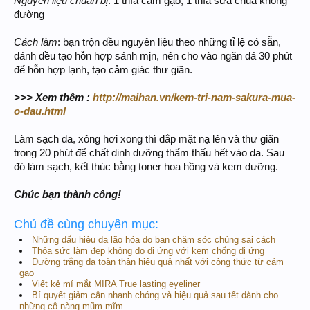
Nguyên liệu chuẩn bị
: 1 thìa cám gạo, 1 thìa sữa chua không
đường
Cách làm
: bạn trộn đều nguyên liệu theo những tỉ lệ có sẵn,
đánh đều tạo hỗn hợp sánh mịn, nên cho vào ngăn đá 30 phút
để hỗn hợp lạnh, tạo cảm giác thư giãn.
>>> Xem thêm :
http://maihan.vn/kem-tri-nam-sakura-mua-
o-dau.html
Làm sạch da, xông hơi xong thì đắp mặt nạ lên và thư giãn
trong 20 phút để chất dinh dưỡng thẩm thấu hết vào da. Sau
đó làm sạch, kết thúc bằng toner hoa hồng và kem dưỡng.
Chúc bạn thành công!
Chủ đề cùng chuyên mục:
Những dấu hiệu da lão hóa do bạn chăm sóc chúng sai cách
Thỏa sức làm đẹp không do dị ứng với kem chống dị ứng
Dưỡng trắng da toàn thân hiệu quả nhất với công thức từ cám
gạo
Viết kẻ mí mắt MIRA True lasting eyeliner
Bí quyết giảm cân nhanh chóng và hiệu quả sau tết dành cho
những cô nàng mũm mĩm