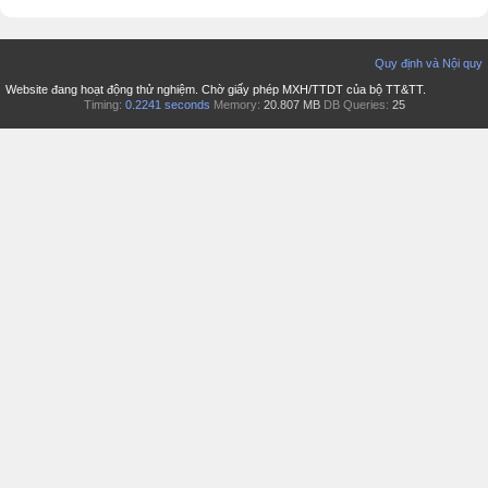
Quy định và Nội quy
Website đang hoạt động thử nghiệm. Chờ giấy phép MXH/TTDT của bộ TT&TT.
Timing:
0.2241 seconds
Memory:
20.807 MB
DB Queries:
25