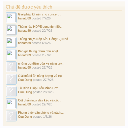
Chủ đề được yêu thích
Giải pháp lót nền cho concert...
hanatc89
posted
7/7/26
Thùng rác HDPE dung tích 80L
hanatc89
posted
20/7/26
Thùng Nhựa Nắp Kín: Công Cụ Nhỏ...
hanatc89
posted
6/7/26
Báo giá thùng nhựa chữ nhật...
hanatc89
posted
25/7/26
những ưu điểm của xe nâng tay...
hanatc89
posted
27/7/26
Giải mã bí ẩn năng lượng vũ trụ
Cuu Dung
posted
27/7/26
Tử Bình Giúp Hiểu Mình Hơn
Cuu Dung
posted
28/7/26
Cột chắn inox dây kéo và cột...
hanatc89
posted
29/7/26
Phong thủy văn phòng và cách...
Cuu Dung
posted
1/8/26