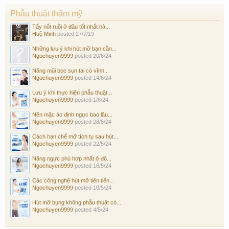
Phẫu thuật thẩm mỹ
Tẩy nốt ruồi ở đâu tốt nhất hà...
Huệ Minh
posted
27/7/19
Những lưu ý khi hút mỡ bạn cần...
Ngochuyen9999
posted
20/6/24
Nâng mũi bọc sụn tai có vĩnh...
Ngochuyen9999
posted
14/6/24
Lưu ý khi thực hiện phẫu thuật...
Ngochuyen9999
posted
1/6/24
Nên mặc áo định ngực bao lâu...
Ngochuyen9999
posted
28/5/24
Cách hạn chế mỡ tích tụ sau hút...
Ngochuyen9999
posted
22/5/24
Nâng ngực phù hợp nhất ở độ...
Ngochuyen9999
posted
16/5/24
Các công nghệ hút mỡ tiên tiến...
Ngochuyen9999
posted
10/5/24
Hút mỡ bụng không phẫu thuật có...
Ngochuyen9999
posted
4/5/24