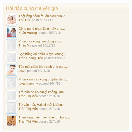
Hỏi đáp cùng chuyên gia
Triệt lông nách ở đâu hiệu quả ?
Thu Cúc
posted
25/3/17
Công nghệ phun lông mày cho...
Xuân Hương
posted
28/12/16
Phun môi xong nên dùng son...
Thảo My
posted
14/12/23
Sẹo trắng có chữa được không?
Trần Hoàng Hiếu
posted
13/9/23
Tẩy môi thâm bẩm sinh cho nam...
alovn
posted
10/11/16
Phun xăm môi xong có phải dặm...
tuvanthammy
posted
18/4/16
Trẻ hóa da có hại gì không, làm...
Trần Thị Mến
posted
21/4/16
Tư vấn mắt: Hai mí mắt không...
Trần Thị Mến
posted
21/4/16
Thêu lông mày mấy ngày thì bong...
Trần Thị Mến
posted
21/4/16