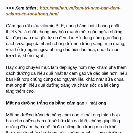
>>> Xem thêm :
http://maihan.vn/kem-tri-nam-ban-dem-
sakura-co-tot-khong.html
Cám gạo rất giàu vitamin B, E, cùng hàng loạt khoáng chất
thiết yếu là chất chống oxy hóa mạnh mẽ, ngăn ngừa những
tác động xấu mà gốc tự do đem lại. Sử dụng cám gạo đúng
cách vừa giúp da nhanh chóng trở nên trắng sáng, mịn màng,
vừa hỗ trợ ngăn ngừa những dấu hiệu lão hóa, cho da luôn
tươi trẻ, khỏe mạnh.
Hãy cùng chuyên mục làm đẹp ngày hôm nay khám phá thêm
cách dưỡng da hiệu quả nhất từ cám gạo và đặc biệt hơn, nếu
bạn kết hợp chúng cùng các nguyên liệu khác như sữa chua,
mật ong thì hiệu quả dưỡng trắng và chăm sóc da lại càng
tăng thêm cao.
Mặt nạ dưỡng trắng da bằng cám gạo
+ mật ong
Mặt nạ dưỡng trắng da bằng cám gạo + mật ong thích hợp
hơn cho những bạn nữ sở hữu làn da khô, chúng giúp tăng
cường độ ẩm, hạn chế tối đa những tình trạng mà da khô
thường gặp phải như bong tróc, mỏng manh, ... giúp dưỡng