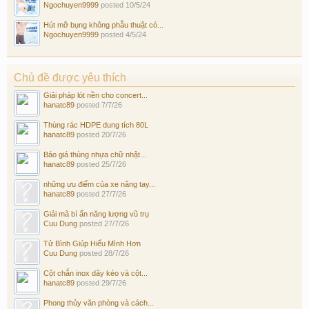
Ngochuyen9999
posted
10/5/24
Hút mỡ bụng không phẫu thuật có...
Ngochuyen9999
posted
4/5/24
Chủ đề được yêu thích
Giải pháp lót nền cho concert...
hanatc89
posted
7/7/26
Thùng rác HDPE dung tích 80L
hanatc89
posted
20/7/26
Báo giá thùng nhựa chữ nhật...
hanatc89
posted
25/7/26
những ưu điểm của xe nâng tay...
hanatc89
posted
27/7/26
Giải mã bí ẩn năng lượng vũ trụ
Cuu Dung
posted
27/7/26
Tử Bình Giúp Hiểu Mình Hơn
Cuu Dung
posted
28/7/26
Cột chắn inox dây kéo và cột...
hanatc89
posted
29/7/26
Phong thủy văn phòng và cách...