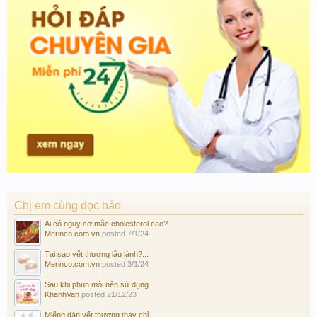
Chị em cùng đọc báo
Ai có nguy cơ mắc cholesterol cao?
Merinco.com.vn
posted
7/1/24
Tại sao vết thương lâu lành?...
Merinco.com.vn
posted
3/1/24
Sau khi phun môi nên sử dụng...
KhanhVan
posted
21/12/23
Miếng dán vết thương thay chỉ...