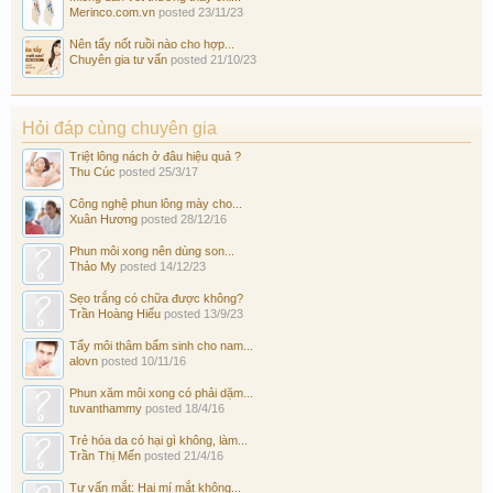
Merinco.com.vn
posted
23/11/23
Nên tẩy nốt ruồi nào cho hợp...
Chuyên gia tư vấn
posted
21/10/23
Hỏi đáp cùng chuyên gia
Triệt lông nách ở đâu hiệu quả ?
Thu Cúc
posted
25/3/17
Công nghệ phun lông mày cho...
Xuân Hương
posted
28/12/16
Phun môi xong nên dùng son...
Thảo My
posted
14/12/23
Sẹo trắng có chữa được không?
Trần Hoàng Hiếu
posted
13/9/23
Tẩy môi thâm bẩm sinh cho nam...
alovn
posted
10/11/16
Phun xăm môi xong có phải dặm...
tuvanthammy
posted
18/4/16
Trẻ hóa da có hại gì không, làm...
Trần Thị Mến
posted
21/4/16
Tư vấn mắt: Hai mí mắt không...