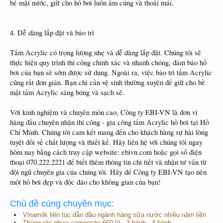
bề mặt nước, giữ cho hồ bơi luôn ấm cúng và thoải mái.
4. Dễ dàng lắp đặt và bảo trì
Tấm Acrylic có trọng lượng nhẹ và dễ dàng lắp đặt. Chúng tôi sẽ
thực hiện quy trình thi công chính xác và nhanh chóng, đảm bảo hồ
bơi của bạn sẽ sớm được sử dụng. Ngoài ra, việc bảo trì tấm Acrylic
cũng rất đơn giản. Bạn chỉ cần vệ sinh thường xuyên để giữ cho bề
mặt tấm Acrylic sáng bóng và sạch sẽ.
Với kinh nghiệm và chuyên môn cao, Công ty EBI-VN là đơn vị
hàng đầu chuyên nhận thi công - gia công tấm Acrylic hồ bơi tại Hồ
Chí Minh. Chúng tôi cam kết mang đến cho khách hàng sự hài lòng
tuyệt đối về chất lượng và thiết kế. Hãy liên hệ với chúng tôi ngay
hôm nay bằng cách truy cập website: ebivn.com hoặc gọi số điện
thoại 070.222.2221 để biết thêm thông tin chi tiết và nhận tư vấn từ
đội ngũ chuyên gia của chúng tôi. Hãy để Công ty EBI-VN tạo nên
một hồ bơi đẹp và độc đáo cho không gian của bạn!
Chủ đề cùng chuyên mục:
Vinamilk liên tục dẫn đầu ngành hàng sữa nước nhiều năm liền
Thùng rác nhựa composite 660 lít - 3 bánh - 4 bánh