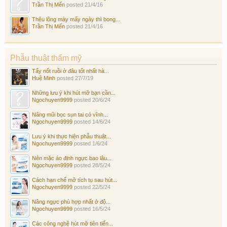
Trần Thị Mến
posted
21/4/16
Thêu lông mày mấy ngày thì bong...
Trần Thị Mến
posted
21/4/16
Phẫu thuật thẩm mỹ
Tẩy nốt ruồi ở đâu tốt nhất hà...
Huệ Minh
posted
27/7/19
Những lưu ý khi hút mỡ bạn cần...
Ngochuyen9999
posted
20/6/24
Nâng mũi bọc sụn tai có vĩnh...
Ngochuyen9999
posted
14/6/24
Lưu ý khi thực hiện phẫu thuật...
Ngochuyen9999
posted
1/6/24
Nên mặc áo định ngực bao lâu...
Ngochuyen9999
posted
28/5/24
Cách hạn chế mỡ tích tụ sau hút...
Ngochuyen9999
posted
22/5/24
Nâng ngực phù hợp nhất ở độ...
Ngochuyen9999
posted
16/5/24
Các công nghệ hút mỡ tiên tiến...