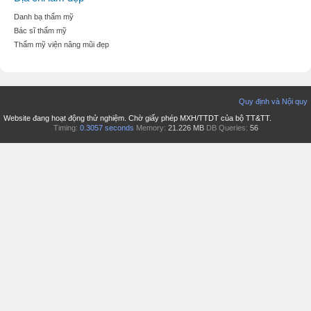
Danh bạ thẩm mỹ
Bác sĩ thẩm mỹ
Thẩm mỹ viện nâng mũi đẹp
Quy định và Nội quy
Website đang hoạt động thử nghiệm. Chờ giấy phép MXH/TTDT của bộ TT&TT.
Timing:
0.3057 seconds
Memory:
21.226 MB
DB Queries:
56