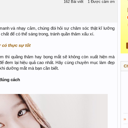
162 Bài viết
1 Được cảm ơn
anh và nhạy cảm, chúng đòi hỏi sự chăm sóc thật kĩ lưỡng
ất để có thể sáng trong, tránh quần thâm xấu xí.
 có thực sự tốt
kem thì quầng thâm hay bọng mắt sẽ không còn xuất hiện mà
để đem lại hiệu quả cao nhất. Hãy cùng chuyên mục làm đẹp
C
 khi dưỡng mắt mà bạn cần biết.
 đúng cách