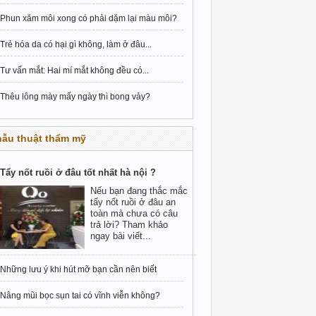
Phun xăm môi xong có phải dặm lại màu môi?
Trẻ hóa da có hại gì không, làm ở đâu...
Tư vấn mắt: Hai mí mắt không đều có...
Thêu lông mày mấy ngày thì bong vảy?
hẫu thuật thẩm mỹ
Tẩy nốt ruồi ở đâu tốt nhất hà nội ?
Nếu bạn đang thắc mắc
tẩy nốt ruồi ở đâu an
toàn mà chưa có câu
trả lời? Tham khảo
ngay bài viết...
Những lưu ý khi hút mỡ bạn cần nên biết
Nâng mũi bọc sụn tai có vĩnh viễn không?