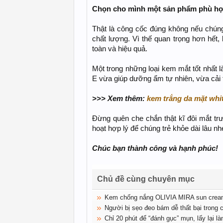
Chọn cho mình một sản phẩm phù h
Thật là công cốc đúng không nếu chúng
chất lượng. Vì thế quan trọng hơn hết,
toàn và hiệu quả.
Một trong những loại kem mắt tốt nhất l
E vừa giúp dưỡng ẩm tự nhiên, vừa cải 
>>> Xem thêm:
kem trắng da mặt whi
Đừng quên che chắn thật kĩ đôi mắt tr
hoạt hợp lý để chúng trẻ khỏe dài lâu nh
Chúc bạn thành công và hạnh phúc!
Chủ đề cùng chuyên mục
Kem chống nắng OLIVIA MIRA sun cre
Người bị sẹo đeo bám dễ thất bại trong 
Chỉ 20 phút để “đánh gục” mụn, lấy lại 