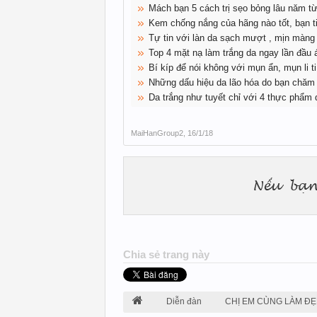
Mách bạn 5 cách trị sẹo bỏng lâu năm từ
Kem chống nắng của hãng nào tốt, bạn ti
Tự tin với làn da sạch mượt , mịn màng
Top 4 mặt nạ làm trắng da ngay lần đầu 
Bí kíp để nói không với mụn ẩn, mụn li ti
Những dấu hiệu da lão hóa do bạn chăm
Da trắng như tuyết chỉ với 4 thực phẩm 
MaiHanGroup2
,
16/1/18
Chia sẻ trang này
Diễn đàn
CHỊ EM CÙNG LÀM ĐẸ