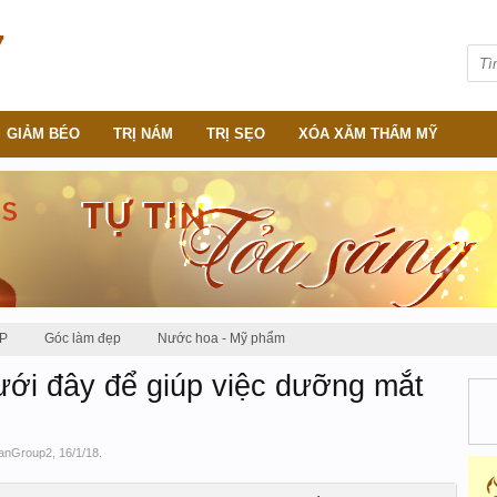
GIẢM BÉO
TRỊ NÁM
TRỊ SẸO
XÓA XĂM THẨM MỸ
P
Góc làm đẹp
Nước hoa - Mỹ phẩm
ưới đây để giúp việc dưỡng mắt
anGroup2
,
16/1/18
.