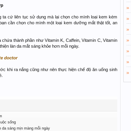
ợp
 ta cứ liên tục sử dụng mà lại chọn cho mình loại kem kém
 bạn cần chọn cho mình một loại kem dưỡng mắt thật tốt, an
à chứa thành phần như Vitamin K, Caffein, Vitamin C, Vitamin
thiện làn da mắt sáng khỏe hơn mỗi ngày.
te doctor
ước khi ra nắng cũng như nên thực hiện chế độ ăn uống sinh
é.
am
cuộc sống
làn da sáng mịn màng mỗi ngày