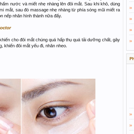
ấm nước và miết nhẹ nhàng lên đôi mắt. Sau khi khô, dùng
mi mắt, sau đó massage nhẹ nhàng từ phía sóng mũi miết ra
òn nếp nhăn hình thành nữa đấy.
doctor
hiến cho đôi mắt chúng quá hấp thụ quá tải dưỡng chất, gây
, khiến đôi mắt yếu đi, nhăn nheo.
P