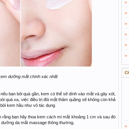
C
i kem dưỡng mắt chính xác nhất
ếu bạn bôi quá gần, kem có thể sẽ dính vào mắt và gây xót,
bôi quá xa, việc điều trị đôi mắt thâm quầng sẽ không còn khả
 bôi kem hầu như vô tác dụng
ên rằng bạn hãy thoa kem cách mi mắt khoảng 1 cm và sau đó
p dưỡng da mắt massage thông thường.