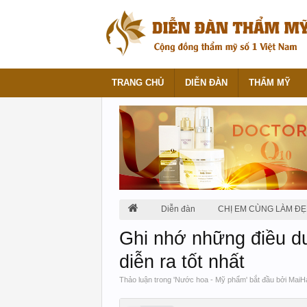
TRANG CHỦ
DIỄN ĐÀN
THẨM MỸ
Diễn đàn
CHỊ EM CÙNG LÀM ĐẸ
Ghi nhớ những điều d
diễn ra tốt nhất
Thảo luận trong '
Nước hoa - Mỹ phẩm
' bắt đầu bởi
MaiH