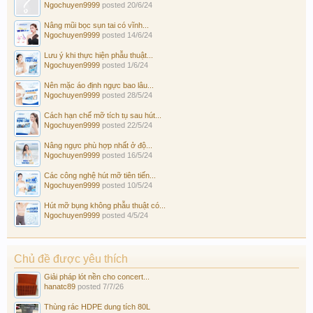
Ngochuyen9999
posted
20/6/24
Nâng mũi bọc sụn tai có vĩnh...
Ngochuyen9999
posted
14/6/24
Lưu ý khi thực hiện phẫu thuật...
Ngochuyen9999
posted
1/6/24
Nên mặc áo định ngực bao lâu...
Ngochuyen9999
posted
28/5/24
Cách hạn chế mỡ tích tụ sau hút...
Ngochuyen9999
posted
22/5/24
Nâng ngực phù hợp nhất ở độ...
Ngochuyen9999
posted
16/5/24
Các công nghệ hút mỡ tiên tiến...
Ngochuyen9999
posted
10/5/24
Hút mỡ bụng không phẫu thuật có...
Ngochuyen9999
posted
4/5/24
Chủ đề được yêu thích
Giải pháp lót nền cho concert...
hanatc89
posted
7/7/26
Thùng rác HDPE dung tích 80L