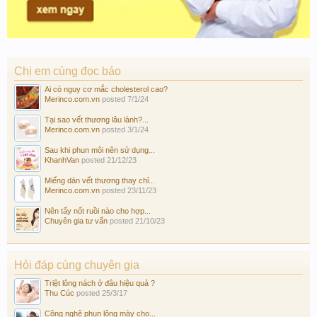
Chị em cùng đọc báo
Ai có nguy cơ mắc cholesterol cao?
Merinco.com.vn
posted
7/1/24
Tại sao vết thương lâu lành?...
Merinco.com.vn
posted
3/1/24
Sau khi phun môi nên sử dụng...
KhanhVan
posted
21/12/23
Miếng dán vết thương thay chỉ...
Merinco.com.vn
posted
23/11/23
Nên tẩy nốt ruồi nào cho hợp...
Chuyên gia tư vấn
posted
21/10/23
Hỏi đáp cùng chuyên gia
Triệt lông nách ở đâu hiệu quả ?
Thu Cúc
posted
25/3/17
Công nghệ phun lông mày cho...