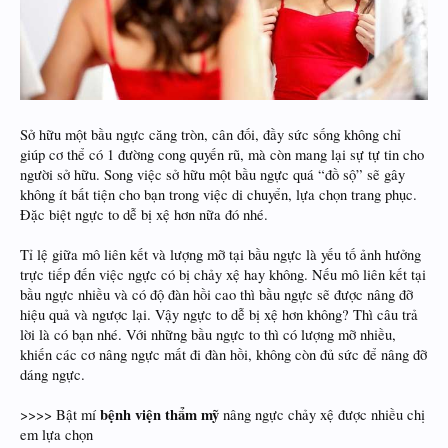
Sở hữu một bầu ngực căng tròn, cân đối, đầy sức sống không chỉ
giúp cơ thể có 1 đường cong quyến rũ, mà còn mang lại sự tự tin cho
người sở hữu. Song việc sở hữu một bầu ngực quá “đồ sộ” sẽ gây
không ít bất tiện cho bạn trong việc di chuyển, lựa chọn trang phục.
Đặc biệt ngực to dễ bị xệ hơn nữa đó nhé.
Tỉ lệ giữa mô liên kết và lượng mỡ tại bầu ngực là yếu tố ảnh hưởng
trực tiếp đến việc ngực có bị chảy xệ hay không. Nếu mô liên kết tại
bầu ngực nhiều và có độ đàn hồi cao thì bầu ngực sẽ được nâng đỡ
hiệu quả và ngược lại. Vậy ngực to dễ bị xệ hơn không? Thì câu trả
lời là có bạn nhé. Với những bầu ngực to thì có lượng mỡ nhiều,
khiến các cơ nâng ngực mất đi đàn hồi, không còn đủ sức để nâng đỡ
dáng ngực.
bệnh viện thẩm mỹ
>>>> Bật mí
nâng ngực chảy xệ được nhiều chị
em lựa chọn