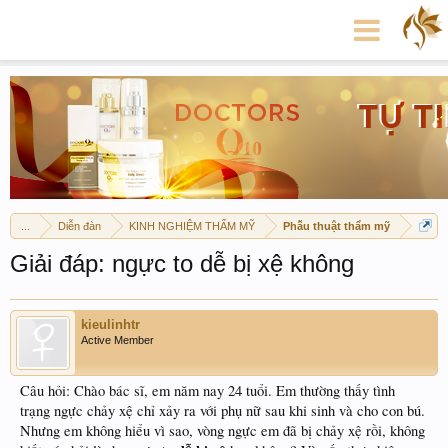
...
Diễn đàn
KINH NGHIỆM THẨM MỸ
Phẫu thuật thẩm mỹ
Giải đáp: ngực to dễ bị xệ không
kieulinhtr
Active Member
Câu hỏi: Chào bác sĩ, em năm nay 24 tuổi. Em thường thấy tình
trạng ngực chảy xệ chỉ xảy ra với phụ nữ sau khi sinh và cho con bú.
Nhưng em không hiểu vì sao, vòng ngực em đã bị chảy xệ rồi, không