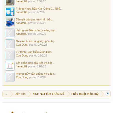
hanatc89
posted
20/7/26
Thùng Nhựa Nắp Kín: Công Cụ Nhỏ...
hanatc89
posted
6/7/26
Báo giá thùng nhựa chữ nhật...
hanatc89
posted
25/7/26
những ưu điểm của xe nâng tay...
hanatc89
posted
27/7/26
Giải mã bí ẩn năng lượng vũ trụ
Cuu Dung
posted
27/7/26
Tử Bình Giúp Hiểu Mình Hơn
Cuu Dung
posted
28/7/26
Cột chắn inox dây kéo và cột...
hanatc89
posted
29/7/26
Phong thủy văn phòng và cách...
Cuu Dung
posted
1/8/26
...
Diễn đàn
KINH NGHIỆM THẨM MỸ
Phẫu thuật thẩm mỹ