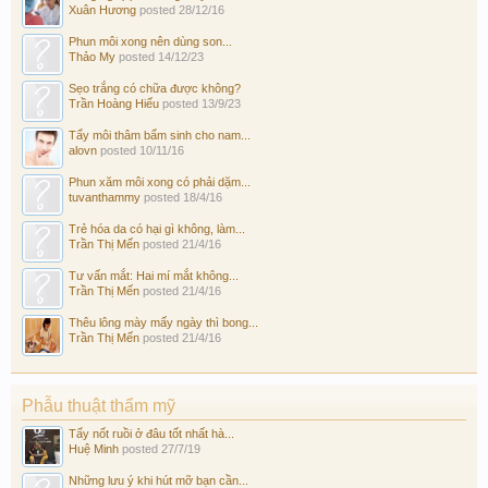
Xuân Hương
posted
28/12/16
Phun môi xong nên dùng son...
Thảo My
posted
14/12/23
Sẹo trắng có chữa được không?
Trần Hoàng Hiếu
posted
13/9/23
Tẩy môi thâm bẩm sinh cho nam...
alovn
posted
10/11/16
Phun xăm môi xong có phải dặm...
tuvanthammy
posted
18/4/16
Trẻ hóa da có hại gì không, làm...
Trần Thị Mến
posted
21/4/16
Tư vấn mắt: Hai mí mắt không...
Trần Thị Mến
posted
21/4/16
Thêu lông mày mấy ngày thì bong...
Trần Thị Mến
posted
21/4/16
Phẫu thuật thẩm mỹ
Tẩy nốt ruồi ở đâu tốt nhất hà...
Huệ Minh
posted
27/7/19
Những lưu ý khi hút mỡ bạn cần...