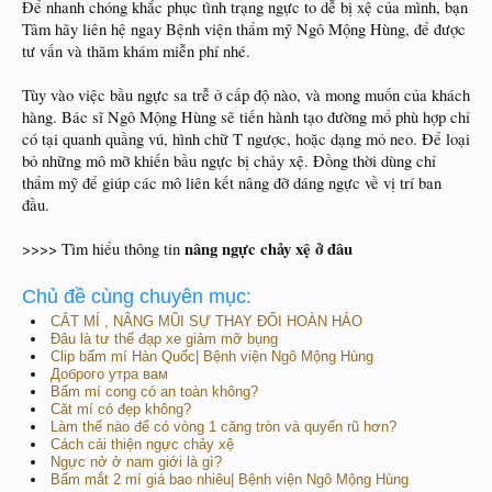
Để nhanh chóng khắc phục tình trạng ngực to dễ bị xệ của mình, bạn
Tâm hãy liên hệ ngay Bệnh viện thẩm mỹ Ngô Mộng Hùng, để được
tư vấn và thăm khám miễn phí nhé.
Tùy vào việc bầu ngực sa trễ ở cấp độ nào, và mong muốn của khách
hàng. Bác sĩ Ngô Mộng Hùng sẽ tiến hành tạo đường mổ phù hợp chỉ
có tại quanh quầng vú, hình chữ T ngược, hoặc dạng mỏ neo. Để loại
bỏ những mô mỡ khiến bầu ngực bị chảy xệ. Đồng thời dùng chỉ
thẩm mỹ để giúp các mô liên kết nâng đỡ dáng ngực về vị trí ban
đầu.
nâng ngực chảy xệ ở đâu
>>>> Tìm hiểu thông tin
Chủ đề cùng chuyên mục:
CẮT MÍ , NÂNG MŨI SỰ THAY ĐỔI HOÀN HẢO
Đâu là tư thế đạp xe giảm mỡ bụng
Clip bấm mí Hàn Quốc| Bệnh viện Ngô Mộng Hùng
Доброго утра вам
Bấm mí cong có an toàn không?
Căt mí có đẹp không?
Làm thế nào để có vòng 1 căng tròn và quyến rũ hơn?
Cách cải thiện ngực chảy xệ
Ngực nở ở nam giới là gì?
Bấm mắt 2 mí giá bao nhiêu| Bệnh viện Ngô Mộng Hùng