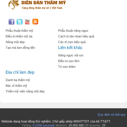
Phẫu thuật thẩm mỹ
Phẫu thuật nâng ngực
Điều trị thẩm mỹ da
Cách trị tàn nhan hiệu quả
Nâng mũi đẹp
Các trị sẹo hiệu quả
Liên kết khác
Tạo mà lúm đồng tiền
Nâng ngực nội soi
Điều trị sẹo lõm
Trị sẹo thâm
Địa chỉ làm đẹp
Danh bạ thẩm mỹ
Bác sĩ thẩm mỹ
Thẩm mỹ viện nâng mũi đẹp
Quy định và Nội quy
Website đang hoạt động thử nghiệm. Chờ giấy phép MXH/TTDT của bộ TT&TT.
Timing:
0.2246 seconds
Memory:
20.800 MB
DB Queries:
25