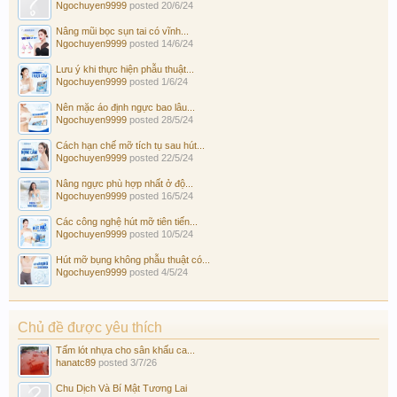
Ngochuyen9999
posted
20/6/24
Nâng mũi bọc sụn tai có vĩnh...
Ngochuyen9999
posted
14/6/24
Lưu ý khi thực hiện phẫu thuật...
Ngochuyen9999
posted
1/6/24
Nên mặc áo định ngực bao lâu...
Ngochuyen9999
posted
28/5/24
Cách hạn chế mỡ tích tụ sau hút...
Ngochuyen9999
posted
22/5/24
Nâng ngực phù hợp nhất ở độ...
Ngochuyen9999
posted
16/5/24
Các công nghệ hút mỡ tiên tiến...
Ngochuyen9999
posted
10/5/24
Hút mỡ bụng không phẫu thuật có...
Ngochuyen9999
posted
4/5/24
Chủ đề được yêu thích
Tấm lót nhựa cho sân khấu ca...
hanatc89
posted
3/7/26
Chu Dịch Và Bí Mật Tương Lai