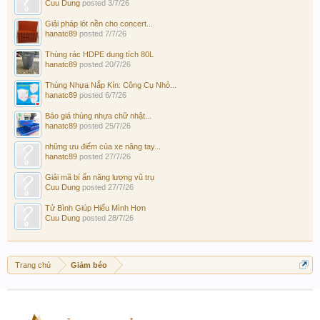
Cuu Dung
posted
3/7/26
Giải pháp lót nền cho concert...
hanatc89
posted
7/7/26
Thùng rác HDPE dung tích 80L
hanatc89
posted
20/7/26
Thùng Nhựa Nắp Kín: Công Cụ Nhỏ...
hanatc89
posted
6/7/26
Báo giá thùng nhựa chữ nhật...
hanatc89
posted
25/7/26
những ưu điểm của xe nâng tay...
hanatc89
posted
27/7/26
Giải mã bí ẩn năng lượng vũ trụ
Cuu Dung
posted
27/7/26
Tử Bình Giúp Hiểu Mình Hơn
Cuu Dung
posted
28/7/26
Trang chủ
Giảm béo