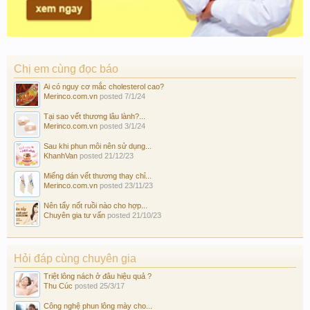
Chị em cùng đọc báo
Ai có nguy cơ mắc cholesterol cao?
Merinco.com.vn
posted
7/1/24
Tại sao vết thương lâu lành?...
Merinco.com.vn
posted
3/1/24
Sau khi phun môi nên sử dụng...
KhanhVan
posted
21/12/23
Miếng dán vết thương thay chỉ...
Merinco.com.vn
posted
23/11/23
Nên tẩy nốt ruồi nào cho hợp...
Chuyên gia tư vấn
posted
21/10/23
Hỏi đáp cùng chuyên gia
Triệt lông nách ở đâu hiệu quả ?
Thu Cúc
posted
25/3/17
Công nghệ phun lông mày cho...