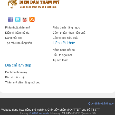
Phẫu thuật thẩm mỹ
Phẫu thuật nâng ngực
Điều trị thẩm mỹ da
Cách trị tàn nhan hiệu quả
Nâng mũi đẹp
Các trị sẹo hiệu quả
Liên kết khác
Tạo mà lúm đồng tiền
Nâng ngực nội soi
Điều trị sẹo lõm
Trị sẹo thâm
Địa chỉ làm đẹp
Danh bạ thẩm mỹ
Bác sĩ thẩm mỹ
Thẩm mỹ viện nâng mũi đẹp
Quy định và Nội quy
Website đang hoạt động thử nghiệm. Chờ giấy phép MXH/TTDT của bộ TT&TT.
Timing:
0.2890 seconds
Memory:
21.245 MB
DB Queries:
56