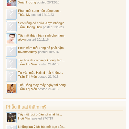
Xuân Hương
posted
28/12/16
Phun môi xong nên dùng son...
Thảo My
posted
14/12/23
Sẹo trắng có chữa được không?
Trần Hoàng Hiếu
posted
13/9/23
Tẩy môi thâm bẩm sinh cho nam...
alovn
posted
10/11/16
Phun xăm môi xong có phải dặm...
tuvanthammy
posted
18/4/16
Trẻ hóa da có hại gì không, làm...
Trần Thị Mến
posted
21/4/16
Tư vấn mắt: Hai mí mắt không...
Trần Thị Mến
posted
21/4/16
Thêu lông mày mấy ngày thì bong...
Trần Thị Mến
posted
21/4/16
Phẫu thuật thẩm mỹ
Tẩy nốt ruồi ở đâu tốt nhất hà...
Huệ Minh
posted
27/7/19
Những lưu ý khi hút mỡ bạn cần...