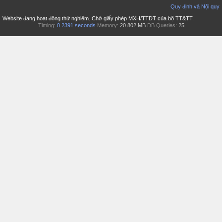
Quy định và Nội quy
Website đang hoạt động thử nghiệm. Chờ giấy phép MXH/TTDT của bộ TT&TT.
Timing:
0.2391 seconds
Memory:
20.802 MB
DB Queries:
25