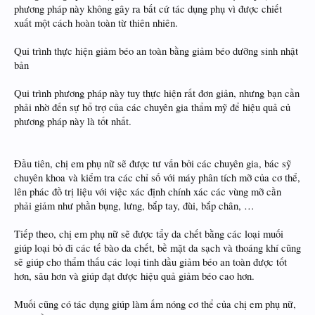
phương pháp này không gây ra bất cứ tác dụng phụ vì được chiết
xuất một cách hoàn toàn từ thiên nhiên.
Qui trình thực hiện giảm béo an toàn bằng giảm béo dưỡng sinh nhật
bản
Qui trình phương pháp này tuy thực hiện rất đơn giản, nhưng bạn cần
phải nhờ đến sự hổ trợ của các chuyên gia thẩm mỹ để hiệu quả củ
phương pháp này là tốt nhất.
Đầu tiên, chị em phụ nữ sẽ được tư vấn bởi các chuyên gia, bác sỹ
chuyên khoa và kiểm tra các chỉ số với máy phân tích mỡ của cơ thể,
lên phác đồ trị liệu với việc xác định chính xác các vùng mỡ cần
phải giảm như phần bụng, lưng, bắp tay, đùi, bắp chân, …
Tiếp theo, chị em phụ nữ sẽ được tẩy da chết bằng các loại muối
giúp loại bỏ đi các tế bào da chết, bề mặt da sạch và thoáng khí cũng
sẽ giúp cho thẩm thấu các loại tinh dầu giảm béo an toàn được tốt
hơn, sâu hơn và giúp đạt được hiệu quả giảm béo cao hơn.
Muối cũng có tác dụng giúp làm ấm nóng cơ thể của chị em phụ nữ,