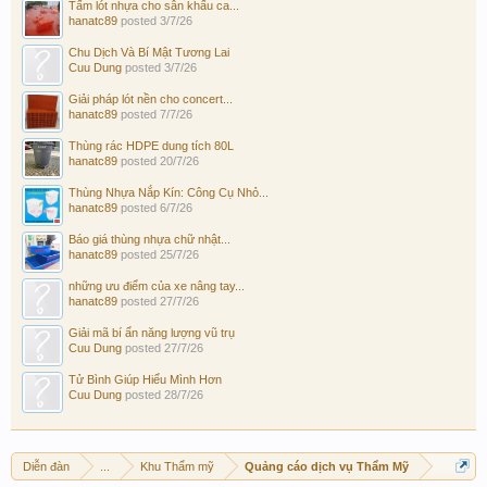
Tấm lót nhựa cho sân khấu ca...
hanatc89
posted
3/7/26
Chu Dịch Và Bí Mật Tương Lai
Cuu Dung
posted
3/7/26
Giải pháp lót nền cho concert...
hanatc89
posted
7/7/26
Thùng rác HDPE dung tích 80L
hanatc89
posted
20/7/26
Thùng Nhựa Nắp Kín: Công Cụ Nhỏ...
hanatc89
posted
6/7/26
Báo giá thùng nhựa chữ nhật...
hanatc89
posted
25/7/26
những ưu điểm của xe nâng tay...
hanatc89
posted
27/7/26
Giải mã bí ẩn năng lượng vũ trụ
Cuu Dung
posted
27/7/26
Tử Bình Giúp Hiểu Mình Hơn
Cuu Dung
posted
28/7/26
Diễn đàn
...
Khu Thẩm mỹ
Quảng cáo dịch vụ Thẩm Mỹ