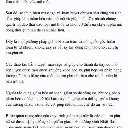
làm mềm hóa các mô mỡ.
Sau đó, sẽ thực hiện massage và bấm huyệt chuyên sâu cùng với tinh
dầu, giúp làm mềm hóa các mô mỡ và giúp thúc đẩy nhanh chóng
quá trình đào thải các loại mỡ thừa ra khỏi cơ thể của chị em phụ nữ,
đồng thời giúp làn da săn chắc hơn.
Đây là một phương pháp giảm béo an toàn và có nguồn gốc hoàn
toàn từ tự nhiên, không gây ra bất kỳ tác dụng phụ nào cho các chị
em phụ nữ.
Các thao tác bấm huyệt, massage sẽ giúp cho thành dạ dày co nhỏ,
rèn luyện được thói quen ăn uống khoa học và phù hợp với phần năng
lượng tiêu hao hàng của mỗi chị em phụ nữ, hạn chế tối đa việc bị
béo trở lại.
Ngoài tác dụng giảm béo an toàn, giảm số đo vòng eo, phương pháp
giảm béo dưỡng sinh Nhật bản này còn giúp cân đối lại phần khung
của xương chậu, săn chắc cơ, giúp điều chỉnh chế độ ăn vừa đủ,
Bước quan trọng nhất của quy trình giảm béo này là các chị em phụ
nữ sẽ được trị liệu bằng sản phẩm giảm béo dưỡng sinh Nhật Bản
công nghệ nano kết hợp công nghệ giảm béo an toàn xung điện quang