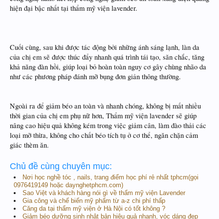
hiện đại bậc nhất tại thẩm mỹ viện lavender.
Cuối cùng, sau khi được tác động bởi những ánh sáng lạnh, làn da
của chị em sẽ được thúc đẩy nhanh quá trình tái tạo, săn chắc, tăng
khả năng đàn hồi, giúp loại bỏ hoàn toàn nguy cơ gây chùng nhão da
như các phương pháp đánh mỡ bụng đơn giản thông thường.
Ngoài ra để giảm béo an toàn và nhanh chóng, không bị mất nhiều
thời gian của chị em phụ nữ hơn, Thẩm mỹ viện lavender sẽ giúp
nâng cao hiệu quả không kém trong việc giảm cân, làm đào thải các
loại mỡ thừa, không cho chất béo tích tụ ở cơ thể, ngăn chặn cảm
giác thèm ăn.
Chủ đề cùng chuyên mục:
Nơi học nghề tóc , nails, trang điểm học phí rẻ nhất tphcm(gọi
0976419149 hoặc daynghetphcm.com)
Sao Việt và khách hàng nói gì về thẩm mỹ viện Lavender
Gia công và chế biến mỹ phẩm từ a-z chi phí thấp
Căng da tại thẩm mỹ viện ở Hà Nội có tốt không ?
Giảm béo dưỡng sinh nhật bản hiệu quả nhanh, vóc dáng đẹp