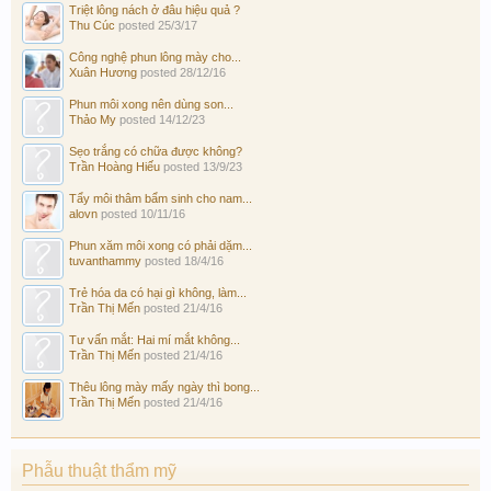
Triệt lông nách ở đâu hiệu quả ?
Thu Cúc
posted
25/3/17
Công nghệ phun lông mày cho...
Xuân Hương
posted
28/12/16
Phun môi xong nên dùng son...
Thảo My
posted
14/12/23
Sẹo trắng có chữa được không?
Trần Hoàng Hiếu
posted
13/9/23
Tẩy môi thâm bẩm sinh cho nam...
alovn
posted
10/11/16
Phun xăm môi xong có phải dặm...
tuvanthammy
posted
18/4/16
Trẻ hóa da có hại gì không, làm...
Trần Thị Mến
posted
21/4/16
Tư vấn mắt: Hai mí mắt không...
Trần Thị Mến
posted
21/4/16
Thêu lông mày mấy ngày thì bong...
Trần Thị Mến
posted
21/4/16
Phẫu thuật thẩm mỹ