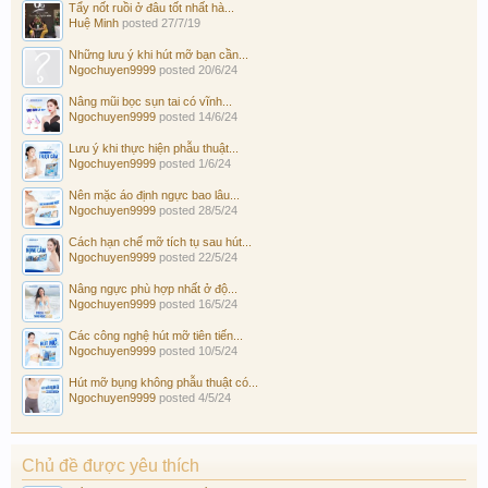
Tẩy nốt ruồi ở đâu tốt nhất hà...
Huệ Minh
posted
27/7/19
Những lưu ý khi hút mỡ bạn cần...
Ngochuyen9999
posted
20/6/24
Nâng mũi bọc sụn tai có vĩnh...
Ngochuyen9999
posted
14/6/24
Lưu ý khi thực hiện phẫu thuật...
Ngochuyen9999
posted
1/6/24
Nên mặc áo định ngực bao lâu...
Ngochuyen9999
posted
28/5/24
Cách hạn chế mỡ tích tụ sau hút...
Ngochuyen9999
posted
22/5/24
Nâng ngực phù hợp nhất ở độ...
Ngochuyen9999
posted
16/5/24
Các công nghệ hút mỡ tiên tiến...
Ngochuyen9999
posted
10/5/24
Hút mỡ bụng không phẫu thuật có...
Ngochuyen9999
posted
4/5/24
Chủ đề được yêu thích