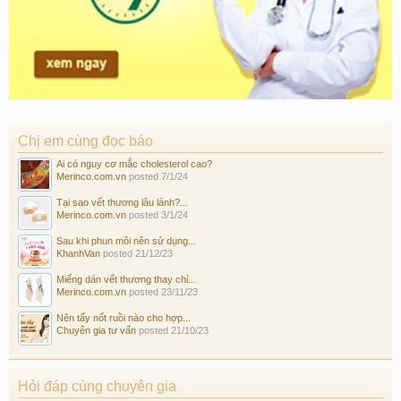
Chị em cùng đọc báo
Ai có nguy cơ mắc cholesterol cao?
Merinco.com.vn
posted
7/1/24
Tại sao vết thương lâu lành?...
Merinco.com.vn
posted
3/1/24
Sau khi phun môi nên sử dụng...
KhanhVan
posted
21/12/23
Miếng dán vết thương thay chỉ...
Merinco.com.vn
posted
23/11/23
Nên tẩy nốt ruồi nào cho hợp...
Chuyên gia tư vấn
posted
21/10/23
Hỏi đáp cùng chuyên gia