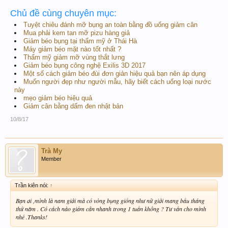
Chủ đề cùng chuyên mục:
Tuyệt chiêu đánh mỡ bụng an toàn bằng đồ uống giảm cân
Mua phải kem tan mỡ pizu hàng giả
Giảm béo bụng tại thẩm mỹ ở Thái Hà
Máy giảm béo mặt nào tốt nhất ?
Thẩm mỹ giảm mỡ vùng thắt lưng
Giảm béo bụng công nghệ Exilis 3D 2017
Một số cách giảm béo đùi đơn giản hiệu quả bạn nên áp dụng
Muốn người đẹp như người mẫu, hãy biết cách uống loại nước
này
mẹo giảm béo hiệu quả
Giảm cân bằng dấm đen nhật bản
10/8/17
Trà My
Member
Trần kiên nói:
↑
Bạn ơi ,mình là nam giới mà có vòng bụng giống như nữ giới mang bầu tháng
thứ năm . Có cách nào giảm cân nhanh trong 1 tuần không ? Tư vấn cho mình
nhé .Thanks!