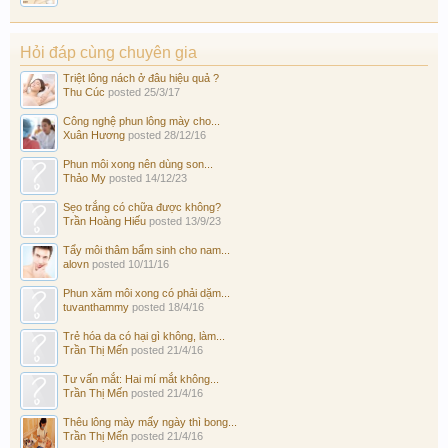
Hỏi đáp cùng chuyên gia
Triệt lông nách ở đâu hiệu quả ?
Thu Cúc
posted
25/3/17
Công nghệ phun lông mày cho...
Xuân Hương
posted
28/12/16
Phun môi xong nên dùng son...
Thảo My
posted
14/12/23
Sẹo trắng có chữa được không?
Trần Hoàng Hiếu
posted
13/9/23
Tẩy môi thâm bẩm sinh cho nam...
alovn
posted
10/11/16
Phun xăm môi xong có phải dặm...
tuvanthammy
posted
18/4/16
Trẻ hóa da có hại gì không, làm...
Trần Thị Mến
posted
21/4/16
Tư vấn mắt: Hai mí mắt không...
Trần Thị Mến
posted
21/4/16
Thêu lông mày mấy ngày thì bong...
Trần Thị Mến
posted
21/4/16