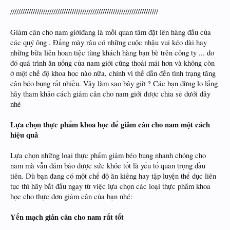
////////////////////////////////////////////////////////////////////////
Giảm cân cho nam giớiđang là mối quan tâm đặt lên hàng đầu của
các quý ông . Đấng mày râu có những cuộc nhậu vui kéo dài hay
những bữa liên hoan tiệc tùng khách hàng bạn bè trên công ty ... do
đó quá trình ăn uống của nam giới cũng thoải mái hơn và không còn
ở một chế độ khoa học nào nữa, chính vì thế dẫn đến tình trạng tăng
cân béo bụng rất nhiều. Vậy làm sao bây giờ ? Các bạn đừng lo lắng
hãy tham khảo cách giảm cân cho nam giới được chia sẻ dưới đây
nhé
Lựa chọn thực phẩm khoa học để giảm cân cho nam một cách
hiệu quả
Lựa chọn những loại thực phẩm giảm béo bụng nhanh chóng cho
nam mà vẫn đảm bảo được sức khỏe tốt là yếu tố quan trọng đầu
tiên. Dù bạn đang có một chế độ ăn kiêng hay tập luyện thể dục liên
tục thì hãy bắt đầu ngay từ việc lựa chọn các loại thực phẩm khoa
học cho thực đơn giảm cân của bạn nhé:
Yến mạch giản cân cho nam rất tốt