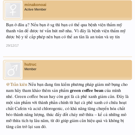
minakonoai
Active Member
Bạn ở đâu ạ? Nếu bạn ở sg thì bạn có thể qua bệnh viện thẩm mỹ
thanh vân để được tư vấn hút mỡ nha. Vì đây là bệnh viện thẩm mỹ
được bộ y tế cấp phép nên bạn có thể an tân là an toàn và uy tín
29/12/17
hutruc
Member
@Trần kiên
Nếu bạn đang tìm kiếm phương pháp giảm mỡ bụng cho
green coffee bean
nam hãy tham khảo thêm sản phẩm
của mình
nhé. Green coffee bean hay còn gọi là cà phê xanh giảm cân. Đây là
một sản phẩm với thành phần chính từ hạt cà phê xanh có chứa hoạt
chất Cafein và acid chlorogenic, có khả năng tăng chuyển hóa chất
béo thành năng lượng, thúc đẩy đốt cháy mỡ thừa – kể cả những mô
mỡ thừa tích tụ lâu năm, từ đó giúp giảm cân hiệu quả và không bị
tăng cân trở lại sau đó.