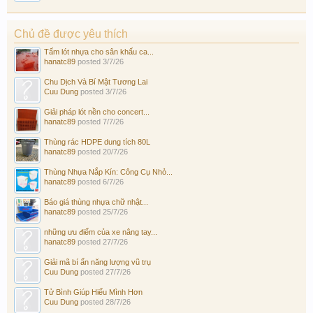
Chủ đề được yêu thích
Tấm lót nhựa cho sân khấu ca...
hanatc89
posted
3/7/26
Chu Dịch Và Bí Mật Tương Lai
Cuu Dung
posted
3/7/26
Giải pháp lót nền cho concert...
hanatc89
posted
7/7/26
Thùng rác HDPE dung tích 80L
hanatc89
posted
20/7/26
Thùng Nhựa Nắp Kín: Công Cụ Nhỏ...
hanatc89
posted
6/7/26
Báo giá thùng nhựa chữ nhật...
hanatc89
posted
25/7/26
những ưu điểm của xe nâng tay...
hanatc89
posted
27/7/26
Giải mã bí ẩn năng lượng vũ trụ
Cuu Dung
posted
27/7/26
Tử Bình Giúp Hiểu Mình Hơn
Cuu Dung
posted
28/7/26