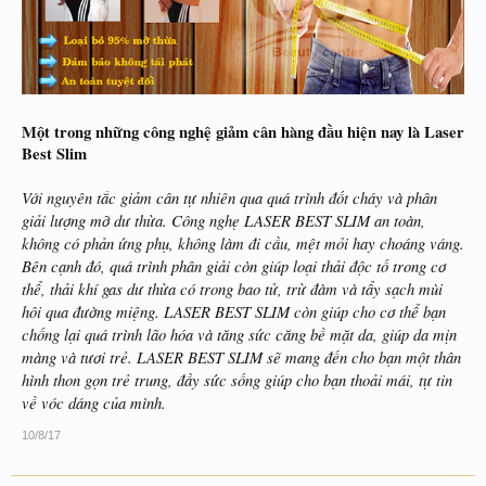
Một trong những công nghệ giảm cân hàng đầu hiện nay là Laser
Best Slim
Với nguyên tắc
giảm cân tự nhiên
qua quá trình đốt cháy và phân
giải lượng mỡ dư thừa. Công nghẹ LASER BEST SLIM an toàn,
không có phản ứng phụ, không làm đi cầu, mệt mỏi hay choáng váng.
Bên cạnh đó, quá trình phân giải còn giúp loại thải độc tố trong cơ
thể, thải khí gas dư thừa có trong bao tử, trừ đàm và tẩy sạch mùi
hôi qua đường miệng. LASER BEST SLIM còn giúp cho cơ thể bạn
chống lại quá trình lão hóa và tăng sức căng bề mặt da, giúp da mịn
màng và tươi trẻ.
LASER BEST SLIM
sẽ mang đến cho bạn một thân
hình thon gọn trẻ trung, đầy sức sống giúp cho bạn thoải mái, tự tin
về vóc dáng của mình.
10/8/17