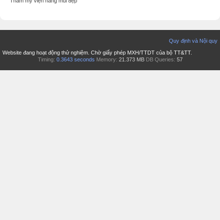
Thẩm mỹ viện nâng mũi đẹp
Quy định và Nội quy
Website đang hoạt động thử nghiệm. Chờ giấy phép MXH/TTDT của bộ TT&TT.
Timing:
0.3643 seconds
Memory:
21.373 MB
DB Queries:
57