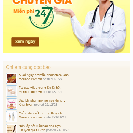
Chị em cùng đọc báo
Ai có nguy cơ mắc cholesterol cao?
Merinco.com.vn
posted
7/1/24
Tại sao vết thương lâu lành?...
Merinco.com.vn
posted
3/1/24
Sau khi phun môi nên sử dụng...
KhanhVan
posted
21/12/23
Miếng dán vết thương thay chỉ...
Merinco.com.vn
posted
23/11/23
Nên tẩy nốt ruồi nào cho hợp...
Chuyên gia tư vấn
posted
21/10/23