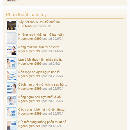
Phẫu thuật thẩm mỹ
Tẩy nốt ruồi ở đâu tốt nhất hà...
Huệ Minh
posted
27/7/19
Những lưu ý khi hút mỡ bạn cần...
Ngochuyen9999
posted
20/6/24
Nâng mũi bọc sụn tai có vĩnh...
Ngochuyen9999
posted
14/6/24
Lưu ý khi thực hiện phẫu thuật...
Ngochuyen9999
posted
1/6/24
Nên mặc áo định ngực bao lâu...
Ngochuyen9999
posted
28/5/24
Cách hạn chế mỡ tích tụ sau hút...
Ngochuyen9999
posted
22/5/24
Nâng ngực phù hợp nhất ở độ...
Ngochuyen9999
posted
16/5/24
Các công nghệ hút mỡ tiên tiến...
Ngochuyen9999
posted
10/5/24
Hút mỡ bụng không phẫu thuật có...
Ngochuyen9999
posted
4/5/24