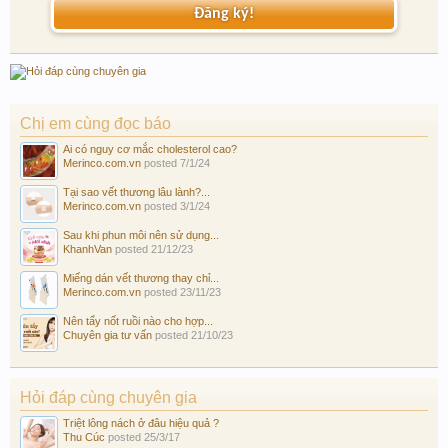
Đăng ký!
Chị em cùng đọc báo
Ai có nguy cơ mắc cholesterol cao?
Merinco.com.vn
posted
7/1/24
Tại sao vết thương lâu lành?...
Merinco.com.vn
posted
3/1/24
Sau khi phun môi nên sử dụng...
KhanhVan
posted
21/12/23
Miếng dán vết thương thay chỉ...
Merinco.com.vn
posted
23/11/23
Nên tẩy nốt ruồi nào cho hợp...
Chuyên gia tư vấn
posted
21/10/23
Hỏi đáp cùng chuyên gia
Triệt lông nách ở đâu hiệu quả ?
Thu Cúc
posted
25/3/17