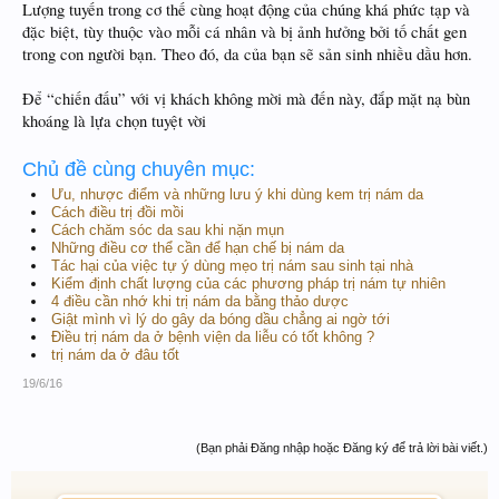
Lượng tuyến trong cơ thế cùng hoạt động của chúng khá phức tạp và
đặc biệt, tùy thuộc vào mỗi cá nhân và bị ảnh hưởng bởi tố chất gen
trong con người bạn. Theo đó, da của bạn sẽ sản sinh nhiều dầu hơn.
Để “chiến đấu” với vị khách không mời mà đến này, đắp mặt nạ bùn
khoáng là lựa chọn tuyệt vời
Chủ đề cùng chuyên mục:
Ưu, nhược điểm và những lưu ý khi dùng kem trị nám da
Cách điều trị đồi mồi
Cách chăm sóc da sau khi nặn mụn
Những điều cơ thể cần để hạn chế bị nám da
Tác hại của việc tự ý dùng mẹo trị nám sau sinh tại nhà
Kiểm định chất lượng của các phương pháp trị nám tự nhiên
4 điều cần nhớ khi trị nám da bằng thảo dược
Giật mình vì lý do gây da bóng dầu chẳng ai ngờ tới
Điều trị nám da ở bệnh viện da liễu có tốt không ?
trị nám da ở đâu tốt
19/6/16
(Bạn phải Đăng nhập hoặc Đăng ký để trả lời bài viết.)