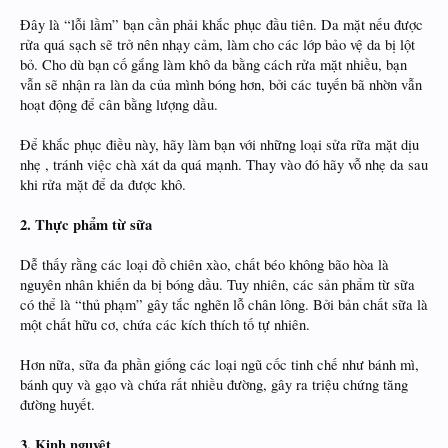
Đây là “lỗi lầm” bạn cần phải khắc phục đầu tiên. Da mặt nếu được
rửa quá sạch sẽ trở nên nhạy cảm, làm cho các lớp bảo vệ da bị lột
bỏ. Cho dù bạn cố gắng làm khô da bằng cách rửa mặt nhiều, bạn
vẫn sẽ nhận ra làn da của mình bóng hơn, bởi các tuyến bã nhờn vẫn
hoạt động để cân bằng lượng dầu.
Để khắc phục điều này, hãy làm bạn với những loại sửa rữa mặt dịu
nhẹ , tránh việc chà xát da quá mạnh. Thay vào đó hãy vỗ nhẹ da sau
khi rửa mặt để da được khô.
2. Thực phẩm từ sữa
Dễ thấy rằng các loại đồ chiên xào, chất béo không bão hòa là
nguyên nhân khiến da bị bóng dầu. Tuy nhiên, các sản phẩm từ sữa
có thể là “thủ phạm” gây tắc nghẽn lỗ chân lông. Bởi bản chất sữa là
một chất hữu cơ, chứa các kích thích tố tự nhiên.
Hơn nữa, sữa đa phần giống các loại ngũ cốc tinh chế như bánh mì,
bánh quy và gạo và chứa rất nhiều đường, gây ra triệu chứng tăng
đường huyết.
3. Kinh nguyệt