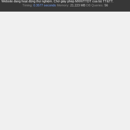
Website đang hoạt động thử nghiệm. Chờ giấy phép MXH/TTDT của bộ TT&TT.
Timing:
0.3577 seconds
Memory:
21.223 MB
DB Queries:
56