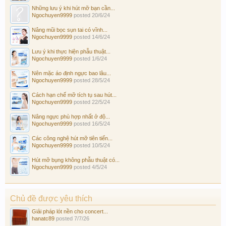
Những lưu ý khi hút mỡ bạn cần...
Ngochuyen9999
posted
20/6/24
Nâng mũi bọc sụn tai có vĩnh...
Ngochuyen9999
posted
14/6/24
Lưu ý khi thực hiện phẫu thuật...
Ngochuyen9999
posted
1/6/24
Nên mặc áo định ngực bao lâu...
Ngochuyen9999
posted
28/5/24
Cách hạn chế mỡ tích tụ sau hút...
Ngochuyen9999
posted
22/5/24
Nâng ngực phù hợp nhất ở độ...
Ngochuyen9999
posted
16/5/24
Các công nghệ hút mỡ tiên tiến...
Ngochuyen9999
posted
10/5/24
Hút mỡ bụng không phẫu thuật có...
Ngochuyen9999
posted
4/5/24
Chủ đề được yêu thích
Giải pháp lót nền cho concert...
hanatc89
posted
7/7/26