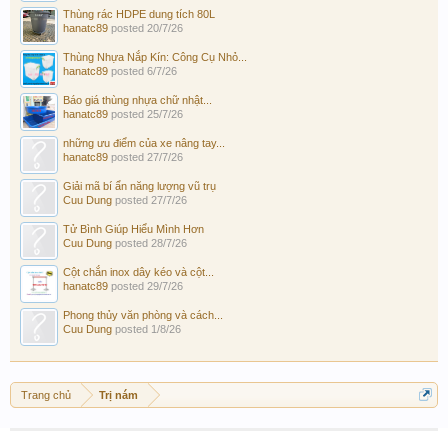
Thùng rác HDPE dung tích 80L
hanatc89
posted
20/7/26
Thùng Nhựa Nắp Kín: Công Cụ Nhỏ...
hanatc89
posted
6/7/26
Báo giá thùng nhựa chữ nhật...
hanatc89
posted
25/7/26
những ưu điểm của xe nâng tay...
hanatc89
posted
27/7/26
Giải mã bí ẩn năng lượng vũ trụ
Cuu Dung
posted
27/7/26
Tử Bình Giúp Hiểu Mình Hơn
Cuu Dung
posted
28/7/26
Cột chắn inox dây kéo và cột...
hanatc89
posted
29/7/26
Phong thủy văn phòng và cách...
Cuu Dung
posted
1/8/26
Trang chủ
Trị nám