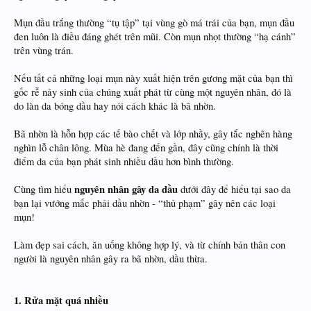
Mụn đầu trắng thường “tụ tập” tại vùng gò má trái của bạn, mụn đầu
đen luôn là điều đáng ghét trên mũi. Còn mụn nhọt thường “hạ cánh”
trên vùng trán.
Nếu tất cả những loại mụn này xuất hiện trên gương mặt của bạn thì
gốc rễ nảy sinh của chúng xuất phát từ cùng một nguyên nhân, đó là
do làn da bóng dầu hay nói cách khác là bã nhờn.
Bã nhờn là hỗn hợp các tế bào chết và lớp nhầy, gây tắc nghẽn hàng
nghìn lỗ chân lông. Mùa hè đang đến gần, đây cũng chính là thời
điểm da của bạn phát sinh nhiều dầu hơn bình thường.
nguyên nhân gây da dầu
Cùng tìm hiểu
dưới đây để hiểu tại sao da
bạn lại vướng mắc phải dầu nhờn - “thủ phạm” gây nên các loại
mụn!
Làm đẹp sai cách, ăn uống không hợp lý, và từ chính bản thân con
người là nguyên nhân gây ra bã nhờn, dầu thừa.
​
1. Rửa mặt quá nhiều