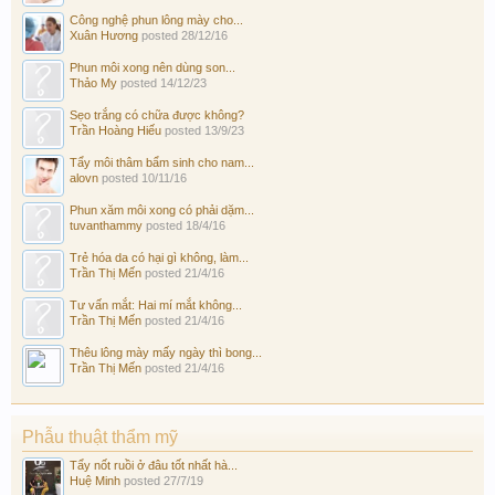
Công nghệ phun lông mày cho...
Xuân Hương
posted
28/12/16
Phun môi xong nên dùng son...
Thảo My
posted
14/12/23
Sẹo trắng có chữa được không?
Trần Hoàng Hiếu
posted
13/9/23
Tẩy môi thâm bẩm sinh cho nam...
alovn
posted
10/11/16
Phun xăm môi xong có phải dặm...
tuvanthammy
posted
18/4/16
Trẻ hóa da có hại gì không, làm...
Trần Thị Mến
posted
21/4/16
Tư vấn mắt: Hai mí mắt không...
Trần Thị Mến
posted
21/4/16
Thêu lông mày mấy ngày thì bong...
Trần Thị Mến
posted
21/4/16
Phẫu thuật thẩm mỹ
Tẩy nốt ruồi ở đâu tốt nhất hà...
Huệ Minh
posted
27/7/19