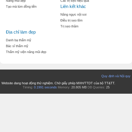
Nâng mũi đẹp
Các trị sẹo hiệu quả
Liên kết khác
Tạo mà lúm đồng tiền
Nâng ngực nội soi
Điều trị sẹo lõm
Trị sẹo thâm
Địa chỉ làm đẹp
Danh bạ thẩm mỹ
Bác sĩ thẩm mỹ
Thẩm mỹ viện nâng mũi đẹp
Quy định và Nội quy
Website đang hoạt động thử nghiệm. Chờ giấy phép MXH/TTDT của bộ TT&TT.
Timing:
0.1991 seconds
Memory:
20.805 MB
DB Queries:
25