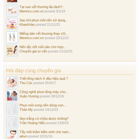
Tại sao vết thương lâu lành?...
Merinco.com.vn
posted
3/1/24
Sau khi phun môi nên sử dụng...
KhanhVan
posted
21/12/23
Miếng dán vết thương thay chỉ...
Merinco.com.vn
posted
23/11/23
Nên tẩy nốt ruồi nào cho hợp...
Chuyên gia tư vấn
posted
21/10/23
Hỏi đáp cùng chuyên gia
Triệt lông nách ở đâu hiệu quả ?
Thu Cúc
posted
25/3/17
Công nghệ phun lông mày cho...
Xuân Hương
posted
28/12/16
Phun môi xong nên dùng son...
Thảo My
posted
14/12/23
Sẹo trắng có chữa được không?
Trần Hoàng Hiếu
posted
13/9/23
Tẩy môi thâm bẩm sinh cho nam...
alovn
posted
10/11/16