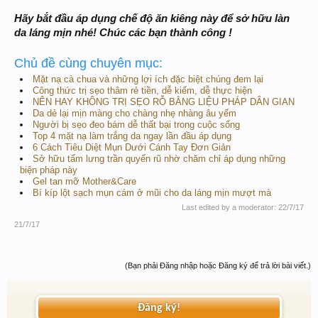
Hãy bắt đầu áp dụng chế độ ăn kiêng này để sở hữu làn
da láng mịn nhé! Chúc các bạn thành công !
Chủ đề cùng chuyên mục:
Mặt nạ cà chua và những lợi ích đặc biệt chúng đem lại
Công thức trị sẹo thâm rẻ tiền, dễ kiếm, dễ thực hiện
NÊN HAY KHÔNG TRỊ SẸO RỖ BẰNG LIỆU PHÁP DÂN GIAN
Da dẻ lại mịn màng cho chàng nhẹ nhàng âu yếm
Người bị sẹo đeo bám dễ thất bại trong cuộc sống
Top 4 mặt nạ làm trắng da ngay lần đầu áp dụng
6 Cách Tiêu Diệt Mụn Dưới Cánh Tay Đơn Giản
Sở hữu tấm lưng trần quyến rũ nhờ chăm chỉ áp dụng những
biện pháp này
Gel tan mỡ Mother&Care
Bí kíp lột sạch mụn cám ở mũi cho da láng mịn mượt mà
Last edited by a moderator:
22/7/17
21/7/17
(Bạn phải Đăng nhập hoặc Đăng ký để trả lời bài viết.)
Đăng ký!