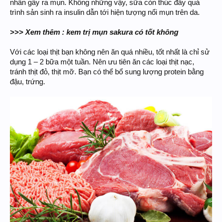
nhân gây ra mụn. Không những vậy, sữa còn thúc đẩy quá
trình sản sinh ra insulin dẫn tới hiện tượng nổi mụn trên da.
>>> Xem thêm : kem trị mụn sakura có tốt không
Với các loại thịt bạn không nên ăn quá nhiều, tốt nhất là chỉ sử
dụng 1 – 2 bữa một tuần. Nên ưu tiên ăn các loại thịt nạc,
tránh thịt đỏ, thịt mỡ. Bạn có thể bổ sung lượng protein bằng
đậu, trứng.