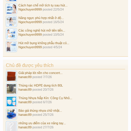
Cách hạn chế mỡ tích tụ sau hút...
Ngochuyen9999
posted
22/5/24
Nâng ngực phù hợp nhất ở độ...
Ngochuyen9999
posted
16/5/24
Các công nghệ hút mỡ tiên tiến...
Ngochuyen9999
posted
10/5/24
Hút mỡ bụng không phẫu thuật có...
Ngochuyen9999
posted
4/5/24
Chủ đề được yêu thích
Giải pháp lót nền cho concert...
hanatc89
posted
7/7/26
Thùng rác HDPE dung tích 80L
hanatc89
posted
20/7/26
Thùng Nhựa Nắp Kín: Công Cụ Nhỏ...
hanatc89
posted
6/7/26
Báo giá thùng nhựa chữ nhật...
hanatc89
posted
25/7/26
những ưu điểm của xe nâng tay...
hanatc89
posted
27/7/26