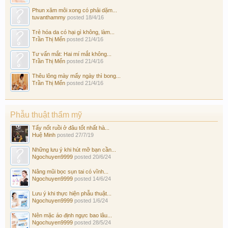
Phun xăm môi xong có phải dặm...
tuvanthammy
posted
18/4/16
Trẻ hóa da có hại gì không, làm...
Trần Thị Mến
posted
21/4/16
Tư vấn mắt: Hai mí mắt không...
Trần Thị Mến
posted
21/4/16
Thêu lông mày mấy ngày thì bong...
Trần Thị Mến
posted
21/4/16
Phẫu thuật thẩm mỹ
Tẩy nốt ruồi ở đâu tốt nhất hà...
Huệ Minh
posted
27/7/19
Những lưu ý khi hút mỡ bạn cần...
Ngochuyen9999
posted
20/6/24
Nâng mũi bọc sụn tai có vĩnh...
Ngochuyen9999
posted
14/6/24
Lưu ý khi thực hiện phẫu thuật...
Ngochuyen9999
posted
1/6/24
Nên mặc áo định ngực bao lâu...
Ngochuyen9999
posted
28/5/24