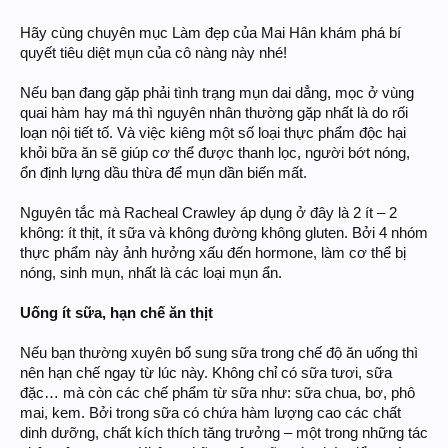
Hãy cùng chuyên mục Làm đẹp của Mai Hân khám phá bí
quyết tiêu diệt mụn của cô nàng này nhé!
Nếu bạn đang gặp phải tình trạng mụn dai dẳng, mọc ở vùng
quai hàm hay má thì nguyên nhân thường gặp nhất là do rối
loạn nội tiết tố. Và việc kiêng một số loại thực phẩm độc hại
khỏi bữa ăn sẽ giúp cơ thể được thanh lọc, người bớt nóng,
ổn định lựng dầu thừa để mụn dần biến mất.
Nguyên tắc mà Racheal Crawley áp dụng ở đây là 2 ít – 2
không: ít thịt, ít sữa và không đường không gluten. Bởi 4 nhóm
thực phẩm này ảnh hưởng xấu đến hormone, làm cơ thể bị
nóng, sinh mụn, nhất là các loại mụn ẩn.
Uống ít sữa, hạn chế ăn thịt
Nếu bạn thường xuyên bổ sung sữa trong chế độ ăn uống thì
nên hạn chế ngay từ lúc này. Không chỉ có sữa tươi, sữa
đặc… mà còn các chế phẩm từ sữa như: sữa chua, bơ, phô
mai, kem. Bởi trong sữa có chứa hàm lượng cao các chất
dinh dưỡng, chất kích thích tăng trưởng – một trong những tác