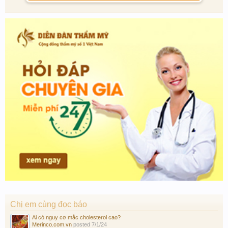
Chị em cùng đọc báo
Ai có nguy cơ mắc cholesterol cao?
Merinco.com.vn
posted
7/1/24