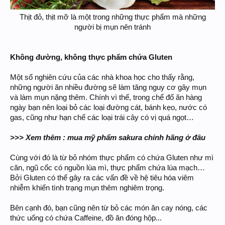
Thịt đỏ, thịt mỡ là một trong những thực phẩm mà những
người bị mụn nên tránh
Không đường, không thực phẩm chứa Gluten
Một số nghiên cứu của các nhà khoa học cho thấy rằng,
những người ăn nhiều đường sẽ làm tăng nguy cơ gây mụn
và làm mụn nặng thêm. Chính vì thế, trong chế đố ăn hàng
ngày bạn nên loại bỏ các loại đường cát, bánh kẹo, nước có
gas, cũng như hạn chế các loại trái cây có vị quá ngọt…
>>> Xem thêm : mua mỹ phẩm sakura chính hãng ở đâu
Cùng với đó là từ bỏ nhóm thực phẩm có chứa Gluten như mì
căn, ngũ cốc có nguồn lùa mì, thực phẩm chứa lúa mạch…
Bởi Gluten có thể gây ra các vấn đề về hệ tiêu hóa viêm
nhiễm khiến tình trạng mụn thêm nghiêm trọng.
Bên cạnh đó, bạn cũng nên từ bỏ các món ăn cay nóng, các
thức uống có chứa Caffeine, đồ ăn đóng hộp...