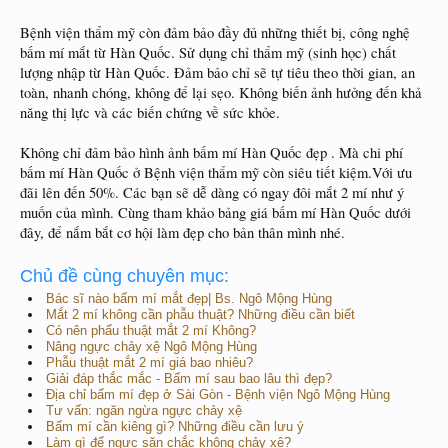
Bệnh viện thẩm mỹ còn đảm bảo đầy đủ những thiết bị, công nghệ
bấm mí mắt từ Hàn Quốc. Sử dụng chỉ thẩm mỹ (sinh học) chất
lượng nhập từ Hàn Quốc. Đảm bảo chỉ sẽ tự tiêu theo thời gian, an
toàn, nhanh chóng, không để lại sẹo. Không biến ảnh hưởng đến khả
năng thị lực và các biến chứng về sức khỏe.
Không chỉ đảm bảo hình ảnh bấm mí Hàn Quốc đẹp . Mà chi phí
bấm mí Hàn Quốc ở Bệnh viện thẩm mỹ còn siêu tiết kiệm.Với ưu
đãi lên đến 50%. Các bạn sẽ dễ dàng có ngay đôi mắt 2 mí như ý
muốn của mình. Cùng tham khảo bảng giá bấm mí Hàn Quốc dưới
đây, để nắm bắt cơ hội làm đẹp cho bản thân mình nhé.
Chủ đề cùng chuyên mục:
Bác sĩ nào bấm mí mắt đẹp| Bs. Ngô Mộng Hùng
Mắt 2 mí không cần phẫu thuật? Những điều cần biết
Có nên phẩu thuật mắt 2 mí Không?
Nâng ngực chảy xệ Ngô Mộng Hùng
Phẫu thuật mắt 2 mí giá bao nhiêu?
Giải đáp thắc mắc - Bấm mí sau bao lâu thì đẹp?
Địa chỉ bấm mí đẹp ở Sài Gòn - Bệnh viện Ngô Mộng Hùng
Tư vấn: ngăn ngừa ngực chảy xệ
Bấm mí cần kiêng gì? Những điều cần lưu ý
Làm gì để ngực săn chắc không chảy xệ?