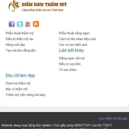
Phẫu thuật thẩm mỹ
Phẫu thuật nâng ngực
Điều trị thẩm mỹ da
Cách trị tàn nhan hiệu quả
Nâng mũi đẹp
Các trị sẹo hiệu quả
Liên kết khác
Tạo mà lúm đồng tiền
Nâng ngực nội soi
Điều trị sẹo lõm
Trị sẹo thâm
Địa chỉ làm đẹp
Danh bạ thẩm mỹ
Bác sĩ thẩm mỹ
Thẩm mỹ viện nâng mũi đẹp
Quy định và Nội quy
Website đang hoạt động thử nghiệm. Chờ giấy phép MXH/TTDT của bộ TT&TT.