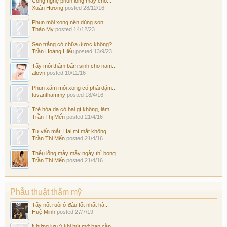
Công nghệ phun lông mày cho...
Xuân Hương
posted
28/12/16
Phun môi xong nên dùng son...
Thảo My
posted
14/12/23
Sẹo trắng có chữa được không?
Trần Hoàng Hiếu
posted
13/9/23
Tẩy môi thâm bẩm sinh cho nam...
alovn
posted
10/11/16
Phun xăm môi xong có phải dặm...
tuvanthammy
posted
18/4/16
Trẻ hóa da có hại gì không, làm...
Trần Thị Mến
posted
21/4/16
Tư vấn mắt: Hai mí mắt không...
Trần Thị Mến
posted
21/4/16
Thêu lông mày mấy ngày thì bong...
Trần Thị Mến
posted
21/4/16
Phẫu thuật thẩm mỹ
Tẩy nốt ruồi ở đâu tốt nhất hà...
Huệ Minh
posted
27/7/19
Những lưu ý khi hút mỡ bạn cần...