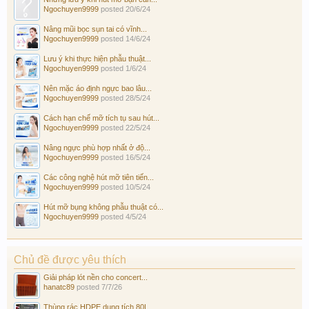
Ngochuyen9999
posted
20/6/24
Nâng mũi bọc sụn tai có vĩnh...
Ngochuyen9999
posted
14/6/24
Lưu ý khi thực hiện phẫu thuật...
Ngochuyen9999
posted
1/6/24
Nên mặc áo định ngực bao lâu...
Ngochuyen9999
posted
28/5/24
Cách hạn chế mỡ tích tụ sau hút...
Ngochuyen9999
posted
22/5/24
Nâng ngực phù hợp nhất ở độ...
Ngochuyen9999
posted
16/5/24
Các công nghệ hút mỡ tiên tiến...
Ngochuyen9999
posted
10/5/24
Hút mỡ bụng không phẫu thuật có...
Ngochuyen9999
posted
4/5/24
Chủ đề được yêu thích
Giải pháp lót nền cho concert...
hanatc89
posted
7/7/26
Thùng rác HDPE dung tích 80L