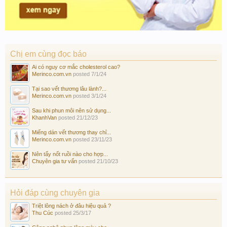
Chị em cùng đọc báo
Ai có nguy cơ mắc cholesterol cao?
Merinco.com.vn
posted
7/1/24
Tại sao vết thương lâu lành?...
Merinco.com.vn
posted
3/1/24
Sau khi phun môi nên sử dụng...
KhanhVan
posted
21/12/23
Miếng dán vết thương thay chỉ...
Merinco.com.vn
posted
23/11/23
Nên tẩy nốt ruồi nào cho hợp...
Chuyên gia tư vấn
posted
21/10/23
Hỏi đáp cùng chuyên gia
Triệt lông nách ở đâu hiệu quả ?
Thu Cúc
posted
25/3/17