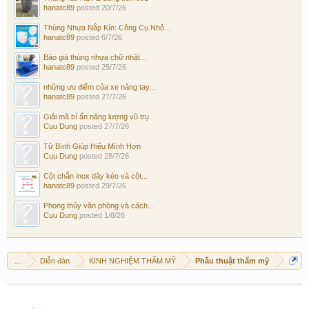
hanatc89
posted
20/7/26
Thùng Nhựa Nắp Kín: Công Cụ Nhỏ...
hanatc89
posted
6/7/26
Báo giá thùng nhựa chữ nhật...
hanatc89
posted
25/7/26
những ưu điểm của xe nâng tay...
hanatc89
posted
27/7/26
Giải mã bí ẩn năng lượng vũ trụ
Cuu Dung
posted
27/7/26
Tử Bình Giúp Hiểu Mình Hơn
Cuu Dung
posted
28/7/26
Cột chắn inox dây kéo và cột...
hanatc89
posted
29/7/26
Phong thủy văn phòng và cách...
Cuu Dung
posted
1/8/26
...
Diễn đàn
KINH NGHIỆM THẨM MỸ
Phẫu thuật thẩm mỹ