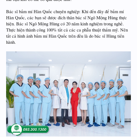
Bác sĩ bấm mí Hàn Quốc chuyên nghiệp: Khi đến đây để bấm mí
Hàn Quốc, các bạn sẽ được đích thân bác sĩ Ngô Mộng Hùng thực
hiện. Bác sĩ Ngô Mộng Hùng có 20 năm kinh nghiệm trong nghề.
Thực hiện thành công 100% tất cả các ca phẫu thuật thẩm mỹ. Nên
tất cả hình ảnh bấm mí Hàn Quốc trên đều là do bác sĩ Hùng tiến
hành.