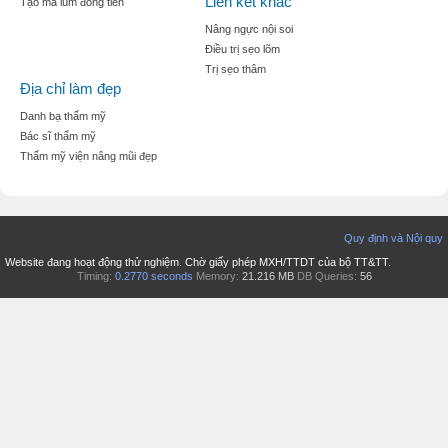
Liên kết khác
Tạo mà lúm đồng tiền
Nâng ngực nội soi
Điều trị sẹo lõm
Trị sẹo thâm
Địa chỉ làm đẹp
Danh bạ thẩm mỹ
Bác sĩ thẩm mỹ
Thẩm mỹ viện nâng mũi đẹp
Quy định và Nội quy
Website đang hoạt động thử nghiệm. Chờ giấy phép MXH/TTDT của bộ TT&TT.
Timing:
0.2770 seconds
Memory:
21.216 MB
DB Queries:
56