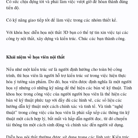
Có sức chịu đựng tốt và phải làm việc vượt giờ để hòan thành đúng
tiến độ.
Có kỹ năng giao tiếp tốt để làm việc trong các nhóm thiết kế.
Với khóa học diễn họa nội thất 3D bạn có thể tự tin xin việc tại các
công ty nội thất, xây dựng và kiến trúc. Chúc các bạn thành công.
Khái niệm về họa viên nội thất
Nếu như một kiến trúc sư là người định hướng cho toàn bộ công
trình, thì họa viên là người hỗ trợ kiến trúc sư trong việc hiện thực
hóa ý tưởng sản phẩm. Do đó, họa viên được định nghĩa là một người
họa sỹ nhưng có những kỹ năng để thể hiện các bản vẽ kỹ thuật. Tính
khoa học trong công việc của người người họa viên là thể hiện các
bản vẽ kỹ thuật phức tạp với đầy đủ các hình vẽ, các số liệu các
hướng dẫn kỹ thuật một cách chính xác và tinh tế. Và tính “nghệ
thuật” trong công việc của họa viên là phải sắp xếp các thông tin kỹ
thuật một cách hợp lý, bắt mắt và hấp dẫn người đọc, từ đó chuyển
tải thông tin một cách sinh động và chính xác đến người sử dụng.
Diễn hoạ nội thất thường được sử dụng trong các lĩnh vực Kiến trúc,