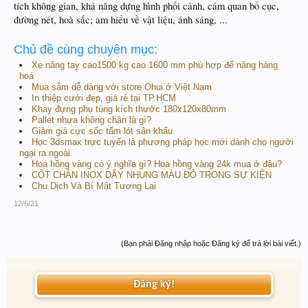
tích không gian, khả năng dựng hình phối cảnh, cảm quan bố cục,
đường nét, hoà sắc; am hiểu về vật liệu, ánh sáng, ...
Chủ đề cùng chuyên mục:
Xe nâng tay cao1500 kg cao 1600 mm phù hợp để nâng hàng
hoá
Mua sắm dễ dàng với store Ohui ở Việt Nam
In thiệp cưới đẹp, giá rẻ tại TP.HCM
Khay đựng phụ tùng kích thước 180x120x80mm
Pallet nhựa không chân là gì?
Giảm giá cực sốc tấm lót sân khấu
Học 3dsmax trực tuyến là phương pháp học mới dành cho người
ngại ra ngoài
Hoa hồng vàng có ý nghĩa gì? Hoa hồng vàng 24k mua ở đâu?
CỘT CHẮN INOX DÂY NHUNG MÀU ĐỎ TRONG SỰ KIỆN
Chu Dịch Và Bí Mật Tương Lai
12/6/21
(Bạn phải Đăng nhập hoặc Đăng ký để trả lời bài viết.)
Đăng ký!