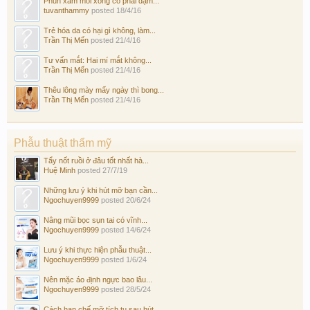
Phun xăm môi xong có phải dặm...
tuvanthammy
posted
18/4/16
Trẻ hóa da có hại gì không, làm...
Trần Thị Mến
posted
21/4/16
Tư vấn mắt: Hai mí mắt không...
Trần Thị Mến
posted
21/4/16
Thêu lông mày mấy ngày thì bong...
Trần Thị Mến
posted
21/4/16
Phẫu thuật thẩm mỹ
Tẩy nốt ruồi ở đâu tốt nhất hà...
Huệ Minh
posted
27/7/19
Những lưu ý khi hút mỡ bạn cần...
Ngochuyen9999
posted
20/6/24
Nâng mũi bọc sụn tai có vĩnh...
Ngochuyen9999
posted
14/6/24
Lưu ý khi thực hiện phẫu thuật...
Ngochuyen9999
posted
1/6/24
Nên mặc áo định ngực bao lâu...
Ngochuyen9999
posted
28/5/24
Cách hạn chế mỡ tích tụ sau hút...