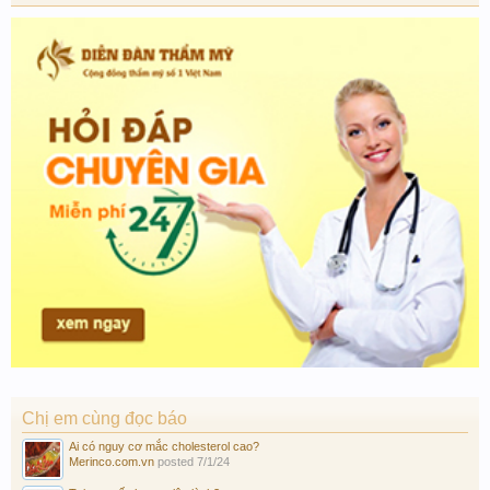
Chị em cùng đọc báo
Ai có nguy cơ mắc cholesterol cao?
Merinco.com.vn
posted
7/1/24