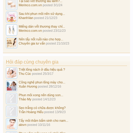
Tại sao vết thương lâu lành?...
Merinco.com.vn
posted
3/1/24
Sau khi phun môi nên sử dụng...
KhanhVan
posted
21/12/23
Miếng dán vết thương thay chỉ...
Merinco.com.vn
posted
23/11/23
Nên tẩy nốt ruồi nào cho hợp...
Chuyên gia tư vấn
posted
21/10/23
Hỏi đáp cùng chuyên gia
Triệt lông nách ở đâu hiệu quả ?
Thu Cúc
posted
25/3/17
Công nghệ phun lông mày cho...
Xuân Hương
posted
28/12/16
Phun môi xong nên dùng son...
Thảo My
posted
14/12/23
Sẹo trắng có chữa được không?
Trần Hoàng Hiếu
posted
13/9/23
Tẩy môi thâm bẩm sinh cho nam...
alovn
posted
10/11/16