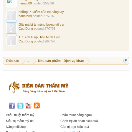
hanatc89
posted
25/7/26
những ưu điểm của xe nâng tay...
hanatc89
posted
27/7/26
Giải mã bí ẩn năng lượng vũ trụ
Cuu Dung
posted
27/7/26
Tử Bình Giúp Hiểu Mình Hơn
Cuu Dung
posted
28/7/26
Diễn đàn
...
Khu sản phẩm - Dịch vụ khác
Phẫu thuật thẩm mỹ
Phẫu thuật nâng ngực
Điều trị thẩm mỹ da
Cách trị tàn nhan hiệu quả
Nâng mũi đẹp
Các trị sẹo hiệu quả