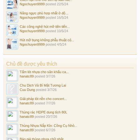
Ngochuyen9999
posted
22/5/24
Nâng ngực phù hợp nhất ở độ...
Ngochuyen9999
posted
16/5/24
Các công nghệ hút mỡ tiên tiến...
Ngochuyen9999
posted
10/5/24
Hút mỡ bụng không phẫu thuật có...
Ngochuyen9999
posted
4/5/24
Chủ đề được yêu thích
Tấm lót nhựa cho sân khấu ca...
hanatc89
posted
3/7/26
Chu Dịch Và Bí Mật Tương Lai
Cuu Dung
posted
3/7/26
Giải pháp lót nền cho concert...
hanatc89
posted
7/7/26
Thùng rác HDPE dung tích 80L
hanatc89
posted
20/7/26
Thùng Nhựa Nắp Kín: Công Cụ Nhỏ...
hanatc89
posted
6/7/26
Báo giá thùng nhựa chữ nhật...