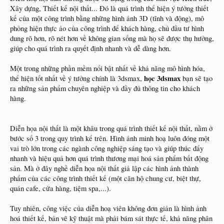
Xây dựng, Thiết kế nội thất... Đó là quá trình thể hiện ý tưởng thiết
kế của một công trình bằng những hình ảnh 3D (tĩnh và động), mô
phỏng hiện thực ảo của công trình để khách hàng, chủ đầu tư hình
dung rõ hơn, rõ nét hơn về không gian sống mà họ sẽ được thụ hưởng,
giúp cho quá trình ra quyết định nhanh và dễ dàng hơn.
Một trong những phần mềm nổi bật nhất về khả năng mô hình hóa,
học 3dsmax
thể hiện tốt nhất về ý tưởng chính là 3dsmax,
bạn sẽ tạo
ra những sản phẩm chuyên nghiệp và đầy đủ thông tin cho khách
hàng.
Diễn họa nội thất là một khâu trong quá trình thiết kế nội thất, nằm ở
bước số 3 trong quy trình kể trên. Hình ảnh minh hoạ luôn đóng một
vai trò lớn trong các ngành công nghiệp sáng tạo và giúp thúc đẩy
nhanh và hiệu quả hơn quá trình thương mại hoá sản phẩm bất động
sản. Mà ở đây nghề diễn họa nội thất giả lập các hình ảnh thành
phẩm của các công trình thiết kế (một căn hộ chung cư, biệt thự,
quán cafe, cửa hàng, tiệm spa,...).
Tuy nhiên, công việc của diễn hoạ viên không đơn giản là hình ảnh
hoá thiết kế, bản vẽ kỹ thuật mà phải bám sát thực tế, khả năng phân