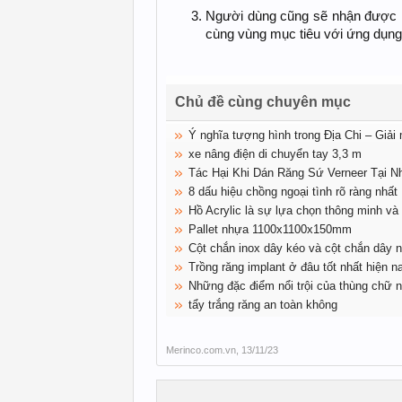
Người dùng cũng sẽ nhận được m
cùng vùng mục tiêu với ứng dụn
Chủ đề cùng chuyên mục
Ý nghĩa tượng hình trong Địa Chi – Giải
xe nâng điện di chuyển tay 3,3 m
Tác Hại Khi Dán Răng Sứ Verneer Tại 
8 dấu hiệu chồng ngoại tình rõ ràng nhất
Hồ Acrylic là sự lựa chọn thông minh và
Pallet nhựa 1100x1100x150mm
Cột chắn inox dây kéo và cột chắn dây 
Trồng răng implant ở đâu tốt nhất hiện n
Những đặc điểm nổi trội của thùng chữ nh
tẩy trắng răng an toàn không
Merinco.com.vn
,
13/11/23