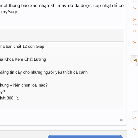
ột thông báo xác nhận khi máy đo đã được cập nhật để có
g mySugr.
 mã bản chất 12 con Giáp
Nha Khoa Kém Chất Lượng
P
 đáng tin cậy cho những người yêu thích cá cảnh
nhung – Nên chọn loại nào?
ay?
ật 300 lít.
#1