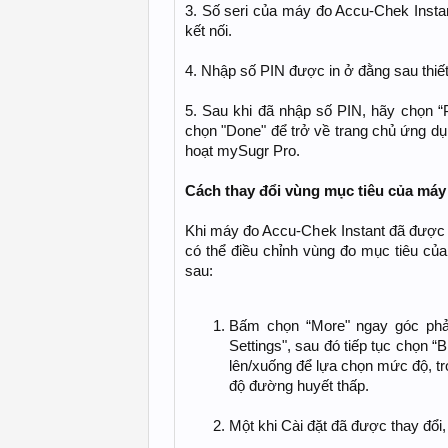
3. Số seri của máy đo Accu-Chek Instan
kết nối.
4. Nhập số PIN được in ở đằng sau thiết
5. Sau khi đã nhập số PIN, hãy chọn “Pa
chọn "Done" để trở về trang chủ ứng dụ
hoạt mySugr Pro.
Cách thay đổi vùng mục tiêu của má
Khi máy đo Accu-Chek Instant đã được 
có thể điều chỉnh vùng đo mục tiêu củ
sau:
Bấm chọn “More" ngay góc phải
Settings", sau đó tiếp tục chọn “
lên/xuống để lựa chọn mức độ, t
độ đường huyết thấp.
Một khi Cài đặt đã được thay đổ