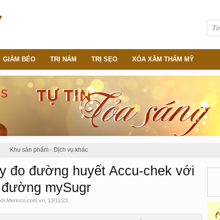
GIẢM BÉO
TRỊ NÁM
TRỊ SẸO
XÓA XĂM THẨM MỸ
Khu sản phẩm - Dịch vụ khác
y đo đường huyết Accu-chek với
u đường mySugr
bởi
Merinco.com.vn
,
13/11/23
.