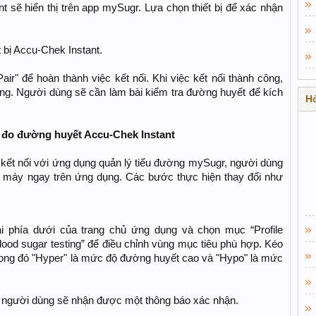
t sẽ hiển thị trên app mySugr. Lựa chọn thiết bị để xác nhận
 bị Accu-Chek Instant.
ir" để hoàn thành việc kết nối. Khi việc kết nối thành công,
ng. Người dùng sẽ cần làm bài kiểm tra đường huyết để kích
Hỏ
y đo đường huyết Accu-Chek Instant
kết nối với ứng dụng quản lý tiểu đường mySugr, người dùng
a máy ngay trên ứng dụng. Các bước thực hiện thay đổi như
 phía dưới của trang chủ ứng dụng và chọn mục “Profile
Blood sugar testing” để điều chỉnh vùng mục tiêu phù hợp. Kéo
rong đó "Hyper" là mức độ đường huyết cao và "Hypo" là mức
i, người dùng sẽ nhận được một thông báo xác nhận.