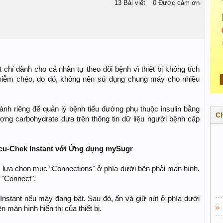
13 Bài viết
0 Được cảm ơn
hỉ dành cho cá nhân tự theo dõi bệnh vì thiết bị không tích
hiễm chéo, do đó, không nên sử dụng chung máy cho nhiều
nh riêng để quản lý bệnh tiểu đường phụ thuộc insulin bằng
C
lượng carbohydrate dựa trên thông tin dữ liệu người bệnh cập
cu-Chek Instant với Ứng dụng mySugr
 lựa chọn mục “Connections" ở phía dưới bên phải màn hình.
 "Connect".
nstant nếu máy đang bật. Sau đó, ấn và giữ nút ở phía dưới
n màn hình hiển thị của thiết bị.