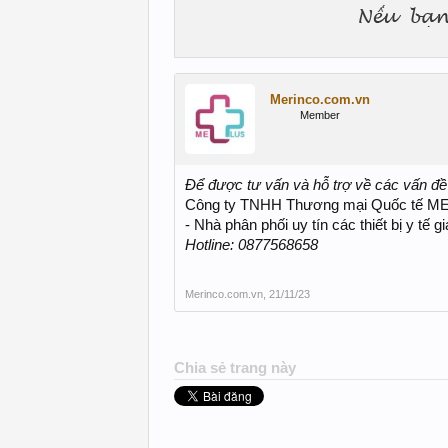
Merinco.com.vn
Member
Để được tư vấn và hỗ trợ về các vấn đề l
Công ty TNHH Thương mại Quốc tế 
- Nhà phân phối uy tín các thiết bị y tế 
Hotline: 0877568658
Merinco.com.vn
,
21/11/23
Chia sẻ trang này