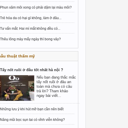
Phun xăm môi xong có phải dặm lại màu môi?
Trẻ hóa da có hại gì không, làm ở đâu...
Tư vấn mắt: Hai mí mắt không đều có...
Thêu lông mày mấy ngày thì bong vảy?
hẫu thuật thẩm mỹ
Tẩy nốt ruồi ở đâu tốt nhất hà nội ?
Nếu bạn đang thắc mắc
tẩy nốt ruồi ở đâu an
toàn mà chưa có câu
trả lời? Tham khảo
ngay bài viết...
Những lưu ý khi hút mỡ bạn cần nên biết
Nâng mũi bọc sụn tai có vĩnh viễn không?