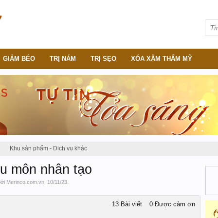
GIẢM BÉO
TRỊ NÁM
TRỊ SẸO
XÓA XĂM THẨM MỸ
Khu sản phẩm - Dịch vụ khác
ậu môn nhân tạo
bởi
Merinco.com.vn
,
10/11/23
.
13 Bài viết
0 Được cảm ơn