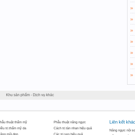
Khu sản phẩm - Dịch vụ khác
Liên kết khá
hẫu thuật thẩm mỹ
Phẫu thuật nâng ngực
iều trị thẩm mỹ da
Cách trị tàn nhan hiệu quả
Nâng ngực nội so
âng mũi đẹp
Các trị sẹo hiệu quả