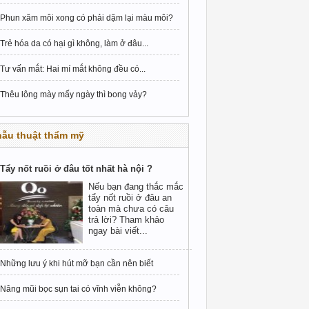
Phun xăm môi xong có phải dặm lại màu môi?
Trẻ hóa da có hại gì không, làm ở đâu...
Tư vấn mắt: Hai mí mắt không đều có...
Thêu lông mày mấy ngày thì bong vảy?
hẫu thuật thẩm mỹ
Tẩy nốt ruồi ở đâu tốt nhất hà nội ?
Nếu bạn đang thắc mắc
tẩy nốt ruồi ở đâu an
toàn mà chưa có câu
trả lời? Tham khảo
ngay bài viết...
Những lưu ý khi hút mỡ bạn cần nên biết
Nâng mũi bọc sụn tai có vĩnh viễn không?