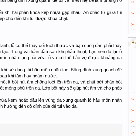
hần băng dính xung quanh đế túi và miết nhẹ để làm phẳng nó
ến khi hai phần khoá kẹp nhựa gặp nhau. Ấn chắc từ giữa túi
kẹp cho đến khi túi được khóa chặt.
Hỏ
lành, lỗ có thể thay đổi kích thước và bạn cũng cần phải thay
tạo. Trong vài tuần đầu sau khi phẫu thuật, bạn nên đo lại lỗ
u môn nhân tạo phải vừa lỗ và có thể bảo vệ được khoảng da
khi sử dụng túi hậu môn nhân tạo. Băng dính xung quanh để
ô sau khi tắm hay ngâm nước.
 một ít bột hút ẩm chống loét lên trên da, và phủi bớt phần bột
 bột mỏng phủ trên da. Lớp bột này sẽ giúp hút ẩm và cho phép
ứa kem hoặc dầu lên vùng da xung quanh lỗ hậu môn nhân
h hưởng đến độ dính của đế túi vào da.