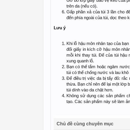
Gỡ bỏ lớp giấy bảo vệ keo của p
trên da (nếu có).
Gấp phần xả của túi 3 lần cho đ
đến phía ngoài của túi, dọc theo 
Lưu ý
Khi lỗ hậu môn nhân tạo của bạn 
đổi giấy in kích cỡ hậu môn nhân 
mỗi khi thay túi. Đế của túi hậ
xung quanh lỗ.
Bạn có thể tắm hoặc ngâm nước 
túi có thể chống nước và lau kh
Để điều trị việc da bị tấy đỏ: rắc
thừa. Bạn chỉ nên để lại một lớp
túi dính vào da chặt hơn.
Không sử dụng các sản phẩm ch
tạo. Các sản phẩm này sẽ làm ản
Chủ đề cùng chuyên mục