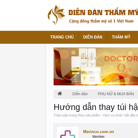
TRANG CHỦ
DIỄN ĐÀN
THẨM MỸ
Diễn đàn
PHỤ NỮ & MUA BÁN
Hướng dẫn thay túi h
Thảo luận trong '
Khu sản phẩm - Dịch vụ khác
' bắt đầu 
Merinco.com.vn
Member