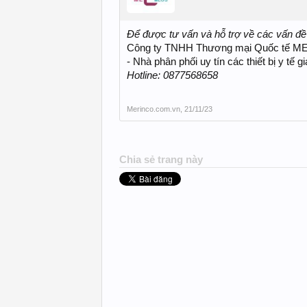
Để được tư vấn và hỗ trợ về các vấn đề l
Công ty TNHH Thương mại Quốc tế 
- Nhà phân phối uy tín các thiết bị y tế 
Hotline: 0877568658
Merinco.com.vn
,
21/11/23
Chia sẻ trang này