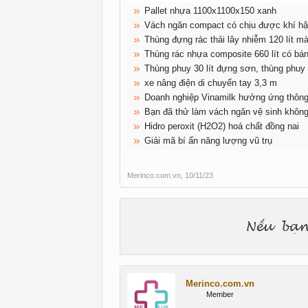
Pallet nhựa 1100x1100x150 xanh
Vách ngăn compact có chịu được khí h
Thùng đựng rác thải lây nhiễm 120 lít m
Thùng rác nhựa composite 660 lít có bá
Thùng phuy 30 lít đựng sơn, thùng phuy
xe nâng điện di chuyển tay 3,3 m
Doanh nghiệp Vinamilk hưởng ứng thông
Bạn đã thử làm vách ngăn vệ sinh khôn
Hidro peroxit (H2O2) hoá chất đồng nai
Giải mã bí ẩn năng lượng vũ trụ
Merinco.com.vn
,
10/11/23
Merinco.com.vn
Member