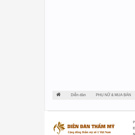
Diễn đàn
PHỤ NỮ & MUA BÁN
P
Đ
N