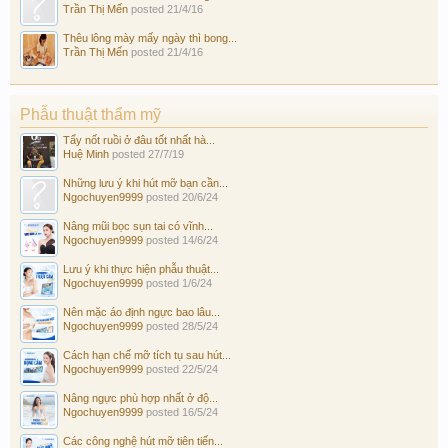
Trần Thị Mến
posted
21/4/16
Thêu lông mày mấy ngày thì bong...
Trần Thị Mến
posted
21/4/16
Phẫu thuật thẩm mỹ
Tẩy nốt ruồi ở đâu tốt nhất hà...
Huệ Minh
posted
27/7/19
Những lưu ý khi hút mỡ bạn cần...
Ngochuyen9999
posted
20/6/24
Nâng mũi bọc sụn tai có vĩnh...
Ngochuyen9999
posted
14/6/24
Lưu ý khi thực hiện phẫu thuật...
Ngochuyen9999
posted
1/6/24
Nên mặc áo định ngực bao lâu...
Ngochuyen9999
posted
28/5/24
Cách hạn chế mỡ tích tụ sau hút...
Ngochuyen9999
posted
22/5/24
Nâng ngực phù hợp nhất ở độ...
Ngochuyen9999
posted
16/5/24
Các công nghệ hút mỡ tiên tiến...