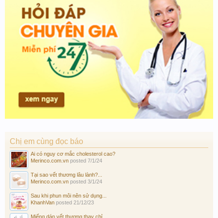
Chị em cùng đọc báo
Ai có nguy cơ mắc cholesterol cao?
Merinco.com.vn
posted
7/1/24
Tại sao vết thương lâu lành?...
Merinco.com.vn
posted
3/1/24
Sau khi phun môi nên sử dụng...
KhanhVan
posted
21/12/23
Miếng dán vết thương thay chỉ...