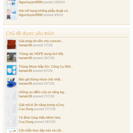
Ngochuyen9999
posted
10/5/24
Hút mỡ bụng không phẫu thuật có...
Ngochuyen9999
posted
4/5/24
Chủ đề được yêu thích
Giải pháp lót nền cho concert...
hanatc89
posted
7/7/26
Thùng rác HDPE dung tích 80L
hanatc89
posted
20/7/26
Thùng Nhựa Nắp Kín: Công Cụ Nhỏ...
hanatc89
posted
6/7/26
Báo giá thùng nhựa chữ nhật...
hanatc89
posted
25/7/26
những ưu điểm của xe nâng tay...
hanatc89
posted
27/7/26
Giải mã bí ẩn năng lượng vũ trụ
Cuu Dung
posted
27/7/26
Tử Bình Giúp Hiểu Mình Hơn
Cuu Dung
posted
28/7/26
Cột chắn inox dây kéo và cột...