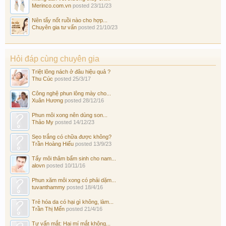
Merinco.com.vn
posted
23/11/23
Nên tẩy nốt ruồi nào cho hợp...
Chuyên gia tư vấn
posted
21/10/23
Hỏi đáp cùng chuyên gia
Triệt lông nách ở đâu hiệu quả ?
Thu Cúc
posted
25/3/17
Công nghệ phun lông mày cho...
Xuân Hương
posted
28/12/16
Phun môi xong nên dùng son...
Thảo My
posted
14/12/23
Sẹo trắng có chữa được không?
Trần Hoàng Hiếu
posted
13/9/23
Tẩy môi thâm bẩm sinh cho nam...
alovn
posted
10/11/16
Phun xăm môi xong có phải dặm...
tuvanthammy
posted
18/4/16
Trẻ hóa da có hại gì không, làm...
Trần Thị Mến
posted
21/4/16
Tư vấn mắt: Hai mí mắt không...