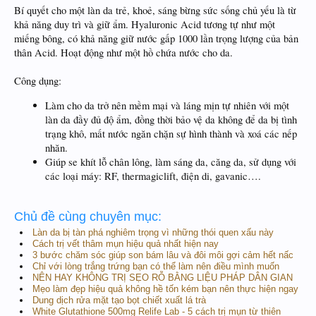
Bí quyết cho một làn da trẻ, khoẻ, sáng bừng sức sống chủ yếu là từ
khả năng duy trì và giữ ẩm. Hyaluronic Acid tương tự như một
miếng bông, có khả năng giữ nước gấp 1000 lần trọng lượng của bản
thân Acid. Hoạt động như một hồ chứa nước cho da.
Công dụng:
Làm cho da trở nên mềm mại và láng mịn tự nhiên với một
làn da đầy đủ độ ẩm, đồng thời bảo vệ da không để da bị tình
trạng khô, mất nước ngăn chặn sự hình thành và xoá các nếp
nhăn.
Giúp se khít lỗ chân lông, làm sáng da, căng da, sử dụng với
các loại máy: RF, thermagiclift, điện di, gavanic….
Chủ đề cùng chuyên mục:
Làn da bị tàn phá nghiêm trọng vì những thói quen xấu này
Cách trị vết thâm mụn hiệu quả nhất hiện nay
3 bước chăm sóc giúp son bám lâu và đôi môi gợi cảm hết nấc
Chỉ với lòng trắng trứng bạn có thể làm nên điều mình muốn
NÊN HAY KHÔNG TRỊ SẸO RỖ BẰNG LIỆU PHÁP DÂN GIAN
Mẹo làm đẹp hiệu quả không hề tốn kém bạn nên thực hiện ngay
Dung dịch rửa mặt tạo bọt chiết xuất lá trà
White Glutathione 500mg Relife Lab - 5 cách trị mụn từ thiên