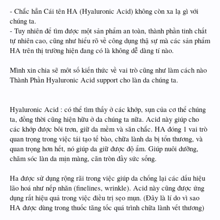
- Chắc hẳn Cái tên HA (Hyaluronic Acid) không còn xa lạ gì với
chúng ta.
- Tuy nhiên để tìm được một sản phẩm an toàn, thành phần tinh chất
tự nhiên cao, cũng như hiểu rõ về công dụng thậ sự mà các sản phẩm
HA trên thị trường hiện đang có là không dễ dàng tí nào.
Mình xin chia sẽ môt số kiến thức về vai trò cũng như làm cách nào
Thành Phần Hyaluronic Acid support cho làn da chúng ta.
Hyaluronic Acid : có thể tìm thấy ở các khớp, sụn của cơ thể chúng
ta, đồng thời cũng hiện hữu ở da chúng ta nữa. Acid này giúp cho
các khớp được bôi trơn, giữ da mềm và săn chắc. HA đóng 1 vai trò
quan trọng trong việc tái tạo tế bào, chữa lành da bị tổn thương, và
quan trọng hơn hết, nó giúp da giữ được độ ẩm. Giúp nuôi dưỡng,
chăm sóc làn da mịn màng, căn tròn đầy sức sống.
Ha được sử dụng rộng rãi trong việc giúp da chống lại các dấu hiệu
lão hoá như nếp nhăn (finelines, wrinkle). Acid này cũng được ứng
dụng rất hiệu quả trong việc điều trị sẹo mụn. (Đây là lí do vì sao
HA được dùng trong thuốc tăng tốc quá trình chữa lành vết thương)