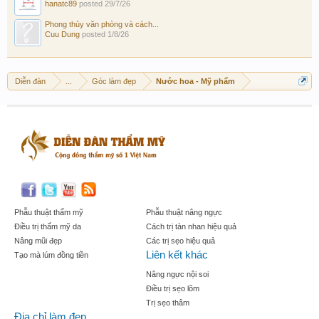
hanatc89
posted
29/7/26
Phong thủy văn phòng và cách...
Cuu Dung
posted
1/8/26
Diễn đàn
...
Góc làm đẹp
Nước hoa - Mỹ phẩm
Phẫu thuật thẩm mỹ
Phẫu thuật nâng ngực
Điều trị thẩm mỹ da
Cách trị tàn nhan hiệu quả
Nâng mũi đẹp
Các trị sẹo hiệu quả
Liên kết khác
Tạo mà lúm đồng tiền
Nâng ngực nội soi
Điều trị sẹo lõm
Trị sẹo thâm
Địa chỉ làm đẹp