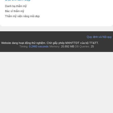
Danh bạ thẩm mỹ
Bác sĩ thẩm mỹ
Thẩm mỹ viện nâng mũi đẹp
Quy định và Nội quy
Website đang hoạt động thử nghiệm. Chờ giấy phép MXH/TTDT của bộ TT&TT.
Timing:
0.2460 seconds
Memory:
20.892 MB
DB Queries:
25