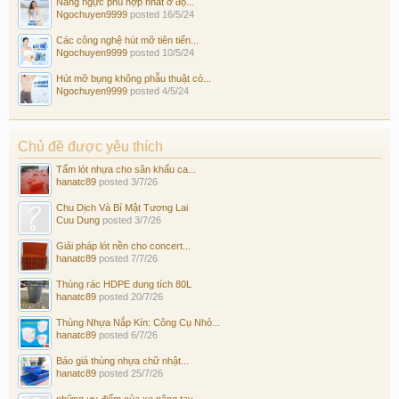
Nâng ngực phù hợp nhất ở độ...
Ngochuyen9999
posted
16/5/24
Các công nghệ hút mỡ tiên tiến...
Ngochuyen9999
posted
10/5/24
Hút mỡ bụng không phẫu thuật có...
Ngochuyen9999
posted
4/5/24
Chủ đề được yêu thích
Tấm lót nhựa cho sân khấu ca...
hanatc89
posted
3/7/26
Chu Dịch Và Bí Mật Tương Lai
Cuu Dung
posted
3/7/26
Giải pháp lót nền cho concert...
hanatc89
posted
7/7/26
Thùng rác HDPE dung tích 80L
hanatc89
posted
20/7/26
Thùng Nhựa Nắp Kín: Công Cụ Nhỏ...
hanatc89
posted
6/7/26
Báo giá thùng nhựa chữ nhật...
hanatc89
posted
25/7/26
những ưu điểm của xe nâng tay...