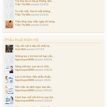
Trẻ hóa da có hại gì không, làm...
Trần Thị Mến
posted
21/4/16
Tư vấn mắt: Hai mí mắt không...
Trần Thị Mến
posted
21/4/16
Thêu lông mày mấy ngày thì bong...
Trần Thị Mến
posted
21/4/16
Phẫu thuật thẩm mỹ
Tẩy nốt ruồi ở đâu tốt nhất hà...
Huệ Minh
posted
27/7/19
Những lưu ý khi hút mỡ bạn cần...
Ngochuyen9999
posted
20/6/24
Nâng mũi bọc sụn tai có vĩnh...
Ngochuyen9999
posted
14/6/24
Lưu ý khi thực hiện phẫu thuật...
Ngochuyen9999
posted
1/6/24
Nên mặc áo định ngực bao lâu...
Ngochuyen9999
posted
28/5/24
Cách hạn chế mỡ tích tụ sau hút...
Ngochuyen9999
posted
22/5/24