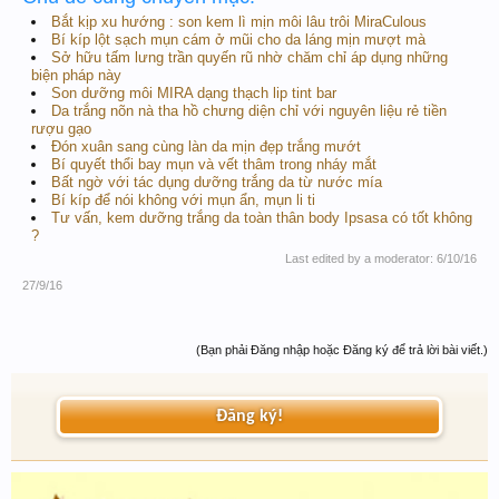
Bắt kịp xu hướng : son kem lì mịn môi lâu trôi MiraCulous
Bí kíp lột sạch mụn cám ở mũi cho da láng mịn mượt mà
Sở hữu tấm lưng trần quyến rũ nhờ chăm chỉ áp dụng những
biện pháp này
Son dưỡng môi MIRA dạng thạch lip tint bar
Da trắng nõn nà tha hồ chưng diện chỉ với nguyên liệu rẻ tiền
rượu gạo
Đón xuân sang cùng làn da mịn đẹp trắng mướt
Bí quyết thổi bay mụn và vết thâm trong nháy mắt
Bất ngờ với tác dụng dưỡng trắng da từ nước mía
Bí kíp để nói không với mụn ẩn, mụn li ti
Tư vấn, kem dưỡng trắng da toàn thân body Ipsasa có tốt không
?
Last edited by a moderator:
6/10/16
27/9/16
(Bạn phải Đăng nhập hoặc Đăng ký để trả lời bài viết.)
Đăng ký!