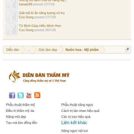
hanatc89
posted
27/7/26
Giải mã bí ẩn năng lượng vũ trụ
Cuu Dung
posted
27/7/26
Tử Bình Giúp Hiểu Mình Hơn
Cuu Dung
posted
28/7/26
Diễn đàn
...
Góc làm đẹp
Nước hoa - Mỹ phẩm
Phẫu thuật thẩm mỹ
Phẫu thuật nâng ngực
Điều trị thẩm mỹ da
Cách trị tàn nhan hiệu quả
Nâng mũi đẹp
Các trị sẹo hiệu quả
Liên kết khác
Tạo mà lúm đồng tiền
Nâng ngực nội soi