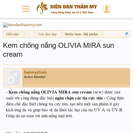
Diễn đàn
...
Góc làm đẹp
Nước hoa - Mỹ phẩm
Kem chống nắng OLIVIA MIRA sun
cream
banmypham
Active Member
Kem chống nắng OLIVIA MIRA sun cream
-
(new) được sản
ngăn chặn các tia cực tím :
xuất với công dụng đặc biệt
Công thức
điều chế đặc biệt chông tia cực tím, tạo nên một sản phẩm ít gây
kích ứng da và giúp bảo vệ da khỏi tác hại của tia UV A và UV B.
Giúp da an toàn với ánh nắng mặt trời.