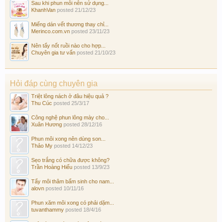
Sau khi phun môi nên sử dụng...
KhanhVan
posted
21/12/23
Miếng dán vết thương thay chỉ...
Merinco.com.vn
posted
23/11/23
Nên tẩy nốt ruồi nào cho hợp...
Chuyên gia tư vấn
posted
21/10/23
Hỏi đáp cùng chuyên gia
Triệt lông nách ở đâu hiệu quả ?
Thu Cúc
posted
25/3/17
Công nghệ phun lông mày cho...
Xuân Hương
posted
28/12/16
Phun môi xong nên dùng son...
Thảo My
posted
14/12/23
Sẹo trắng có chữa được không?
Trần Hoàng Hiếu
posted
13/9/23
Tẩy môi thâm bẩm sinh cho nam...
alovn
posted
10/11/16
Phun xăm môi xong có phải dặm...
tuvanthammy
posted
18/4/16