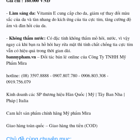
Giá chỉ : 160.000 VNĐ
Làm sáng da:
-
Vitamin E cung cấp cho da, giảm sự thay đổi màu
sắc của da và tàn nhang do kích ứng của tia cực tím, tăng cường độ
ẩm và đàn hồi của da.
Không thấm nước:
-
Có đặc tính không thấm mồ hôi, nước, vì vậy
ngay cả khi bạn ra hồ hôi hay rửa mặt thì tính chất chống tia cực tím
vẫn có hiệu quả trong thời gian dài.
banmypham.vn
– Đối tác bán lẻ online của Công Ty TNHH Mỹ
Phẩm Mira
hotline: (08) 3597.8888 - 0907.807.780 - 0906.803.308 -
0919.756.079
Kinh doanh các SP thương hiệu Hàn Quốc | Mỹ | Tây Ban Nha |
Pháp | Italia
Cam kết sản phẩm chính hãng Mỹ phẩm Mira
Giao hàng toàn quốc – Giao hàng thu tiền (COD)
Chủ đề cùng chuyên mục: