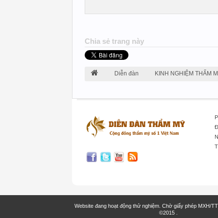
Chia sẻ trang này
Diễn đàn
KINH NGHIỆM THẨM 
P
Đ
N
T
Website đang hoạt động thử nghiệm. Chờ giấy phép MXH/T
©2015
.