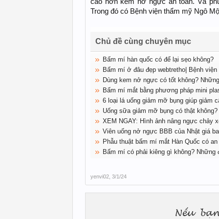
cao hơn kem nở ngực an toàn. Và phư
Trong đó có Bệnh viện thẩm mỹ Ngô M
Chủ đề cùng chuyên mục
Bấm mí hàn quốc có để lại sẹo không?
Bấm mí ở đâu đẹp webtretho| Bệnh việ
Dùng kem nở ngực có tốt không? Những 
Bấm mí mắt bằng phương pháp mini plas
6 loại lá uống giảm mỡ bụng giúp giảm c
Uống sữa giảm mỡ bụng có thật không?
XEM NGAY: Hình ảnh nâng ngực chảy x
Viên uống nở ngực BBB của Nhật giá ba
Phẫu thuật bấm mí mắt Hàn Quốc có an
Bấm mí có phải kiêng gì không? Những đ
yenvi02
,
3/1/24