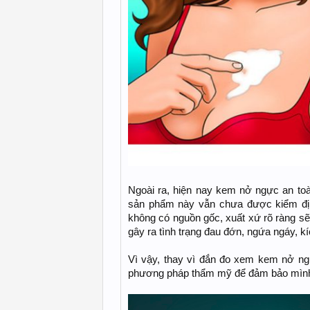
Ngoài ra, hiện nay kem nở ngực an to
sản phẩm này vẫn chưa được kiểm đị
không có nguồn gốc, xuất xứ rõ ràng s
gây ra tình trạng đau đớn, ngứa ngáy, 
Vì vậy, thay vì đắn đo xem kem nở ngự
phương pháp thẩm mỹ để đảm bảo mìn