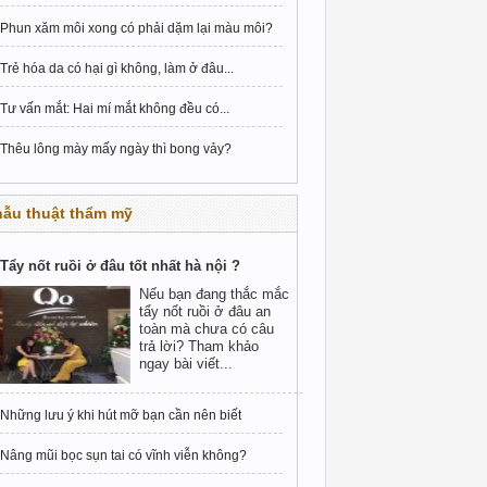
Phun xăm môi xong có phải dặm lại màu môi?
Trẻ hóa da có hại gì không, làm ở đâu...
Tư vấn mắt: Hai mí mắt không đều có...
Thêu lông mày mấy ngày thì bong vảy?
hẫu thuật thẩm mỹ
Tẩy nốt ruồi ở đâu tốt nhất hà nội ?
Nếu bạn đang thắc mắc
tẩy nốt ruồi ở đâu an
toàn mà chưa có câu
trả lời? Tham khảo
ngay bài viết...
Những lưu ý khi hút mỡ bạn cần nên biết
Nâng mũi bọc sụn tai có vĩnh viễn không?