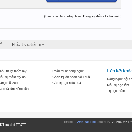
(Bạn phải Đăng nhập hoặc Đăng ký để trả lời bài viết.)
MỸ
Phẫu thuật thẩm mỹ
Liên kết khá
hẫu thuật thẩm mỹ
Phẫu thuật nâng ngực
iều trị thẩm mỹ da
Cách trị tàn nhan hiệu quả
Nâng ngực nội so
âng mũi đẹp
Các trị sẹo hiệu quả
Điều trị sẹo lõm
ạo mà lúm đồng tiền
Trị sẹo thâm
Timing:
0.2910 seconds
Memory:
20.598 MB
DB
TDT của bộ TT&TT.