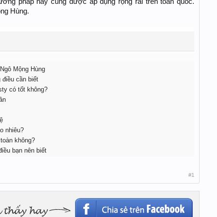
ơng pháp này cũng được áp dụng rộng rãi trên toàn quốc.
ộng Hùng.
n Ngô Mộng Hùng
điều cần biết
ty có tốt không?
ân
ệ
o nhiêu?
 toàn không?
iều bạn nên biết
#1