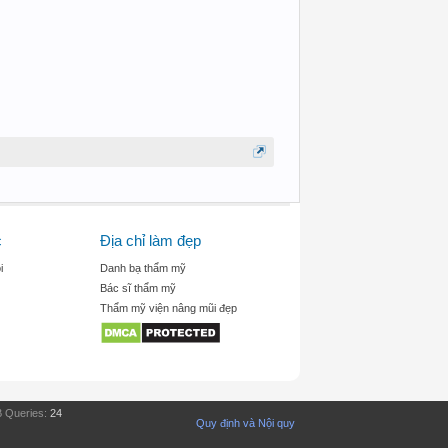
c
Địa chỉ làm đẹp
i
Danh bạ thẩm mỹ
Bác sĩ thẩm mỹ
Thẩm mỹ viện nâng mũi đẹp
 Queries:
24
Quy định và Nội quy