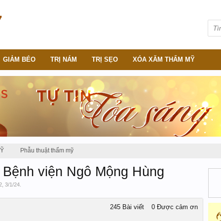
GIẢM BÉO
TRỊ NÁM
TRỊ SẸO
XÓA XĂM THẨM MỸ
MỸ
Phẫu thuật thẩm mỹ
| Bệnh viện Ngô Mộng Hùng
2
,
3/1/24
.
245 Bài viết
0 Được cảm ơn