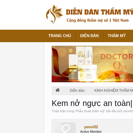
TRANG CHỦ
DIỄN ĐÀN
THẨM MỸ
Diễn đàn
KINH NGHIỆM THẨM 
Kem nở ngực an toàn
Thảo luận trong '
Phẫu thuật thẩm mỹ
' bắt đầu bởi
yenvi0
yenvi02
Active Member