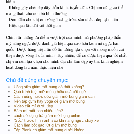
hiểm
- Không gây chèn ép dây thần kinh, tuyến sữa. Chị em cũng có thể
mang thai, cho con bú bình thường
- Đem đến cho chị em vòng 1 căng tròn, săn chắc, đẹp tự nhiên
- Hiệu quả lâu dài với thời gian
Chính từ những ưu điểm vượt trội của mình mà phương pháp thẩm
mỹ nâng ngực được đánh giá hiệu quả cao hơn kem nở ngực hàn
quốc. Được hàng triệu tín đồ tin tưởng lựa chọn với mong muốn cải
thiện được vòng 1 của mình. Tuy nhiên, để có được hiệu quả tốt nhất
chị em nên lựa chọn cho mình địa chỉ làm đẹp uy tín, kinh nghiệm
hoạt động lâu năm thực hiện nhé.
Chủ đề cùng chuyên mục:
Uống sữa giảm mỡ bụng có thật không?
Quá trình triệt mỡ mông hiệu quả bất ngờ
Cách uống nước dứa giảm mỡ bụng giảm cân
Nên tập gym hay yoga để giảm mỡ bụng
Video cắt mí dưới đẹp
Bấm mí mắt bao nhiêu tiền?
cách sử dụng trà giảm mỡ bụng orihiro
“Sốc” trước hình ảnh sau khi nâng ngực chảy xệ
Cách làm bột gạo lứt giảm mỡ bụng
Tập Plank có giảm mỡ bụng dưới không