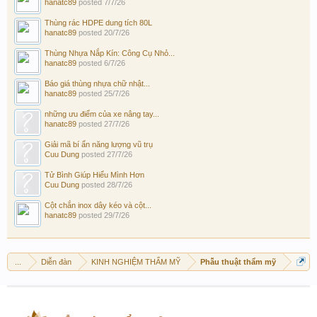
hanatc89
posted
7/7/26
Thùng rác HDPE dung tích 80L
hanatc89
posted
20/7/26
Thùng Nhựa Nắp Kín: Công Cụ Nhỏ...
hanatc89
posted
6/7/26
Báo giá thùng nhựa chữ nhật...
hanatc89
posted
25/7/26
những ưu điểm của xe nâng tay...
hanatc89
posted
27/7/26
Giải mã bí ẩn năng lượng vũ trụ
Cuu Dung
posted
27/7/26
Tử Bình Giúp Hiểu Mình Hơn
Cuu Dung
posted
28/7/26
Cột chắn inox dây kéo và cột...
hanatc89
posted
29/7/26
...
Diễn đàn
KINH NGHIỆM THẨM MỸ
Phẫu thuật thẩm mỹ