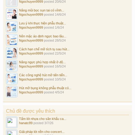
Ngochuyen9999
posted
20/6/24
Nâng mũi bọc sụn tai có vĩnh...
Ngochuyen9999
posted
14/6/24
Lưu ý khi thực hiện phẫu thuật...
Ngochuyen9999
posted
1/6/24
Nên mặc áo định ngực bao lâu...
Ngochuyen9999
posted
28/5/24
Cách hạn chế mỡ tích tụ sau hút...
Ngochuyen9999
posted
22/5/24
Nâng ngực phù hợp nhất ở độ...
Ngochuyen9999
posted
16/5/24
Các công nghệ hút mỡ tiên tiến...
Ngochuyen9999
posted
10/5/24
Hút mỡ bụng không phẫu thuật có...
Ngochuyen9999
posted
4/5/24
Chủ đề được yêu thích
Tấm lót nhựa cho sân khấu ca...
hanatc89
posted
3/7/26
Giải pháp lót nền cho concert...