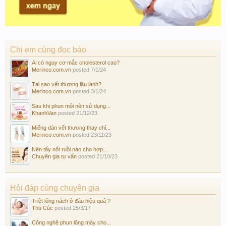
Chị em cùng đọc báo
Ai có nguy cơ mắc cholesterol cao?
Merinco.com.vn
posted
7/1/24
Tại sao vết thương lâu lành?...
Merinco.com.vn
posted
3/1/24
Sau khi phun môi nên sử dụng...
KhanhVan
posted
21/12/23
Miếng dán vết thương thay chỉ...
Merinco.com.vn
posted
23/11/23
Nên tẩy nốt ruồi nào cho hợp...
Chuyên gia tư vấn
posted
21/10/23
Hỏi đáp cùng chuyên gia
Triệt lông nách ở đâu hiệu quả ?
Thu Cúc
posted
25/3/17
Công nghệ phun lông mày cho...