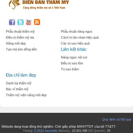
Phẫu thuật thẩm mỹ
Phẫu thuật nâng ngực
Điều trị thẩm mỹ da
Cách trị tàn nhan hiệu quả
Nâng mũi đẹp
Các trị sẹo hiệu quả
Liên kết khác
Tạo mà lúm đồng tiền
Nâng ngực nội soi
Điều trị sẹo lõm
Trị sẹo thâm
Địa chỉ làm đẹp
Danh bạ thẩm mỹ
Bác sĩ thẩm mỹ
Thẩm mỹ viện nâng mũi đẹp
Quy định và Nội quy
Website đang hoạt động thử nghiệm. Chờ giấy phép MXH/TTDT của bộ TT&TT.
Timing:
0.2521 seconds
Memory:
20.801 MB
DB Queries:
25