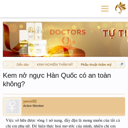
...
Diễn đàn
KINH NGHIỆM THẨM MỸ
Phẫu thuật thẩm mỹ
Kem nở ngực Hàn Quốc có an toàn
không?
yenvi02
Active Member
Việc sở hữu được vòng 1 nở nang, đầy đặn là mong muốn của tất cả
chị em phụ nữ. Để hiện thực hoá mơ ước của mình, nhiều chị em