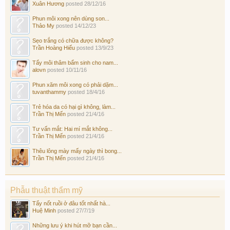
Xuân Hương
posted
28/12/16
Phun môi xong nên dùng son...
Thảo My
posted
14/12/23
Sẹo trắng có chữa được không?
Trần Hoàng Hiếu
posted
13/9/23
Tẩy môi thâm bẩm sinh cho nam...
alovn
posted
10/11/16
Phun xăm môi xong có phải dặm...
tuvanthammy
posted
18/4/16
Trẻ hóa da có hại gì không, làm...
Trần Thị Mến
posted
21/4/16
Tư vấn mắt: Hai mí mắt không...
Trần Thị Mến
posted
21/4/16
Thêu lông mày mấy ngày thì bong...
Trần Thị Mến
posted
21/4/16
Phẫu thuật thẩm mỹ
Tẩy nốt ruồi ở đâu tốt nhất hà...
Huệ Minh
posted
27/7/19
Những lưu ý khi hút mỡ bạn cần...