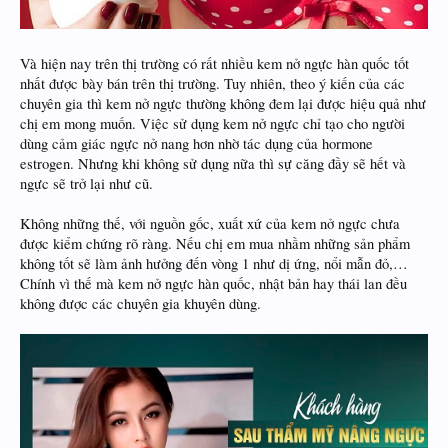
Và hiện nay trên thị trường có rất nhiều kem nở ngực hàn quốc tốt
nhất được bày bán trên thị trường. Tuy nhiên, theo ý kiến của các
chuyên gia thì kem nở ngực thường không đem lại được hiệu quả như
chị em mong muốn. Việc sử dụng kem nở ngực chỉ tạo cho người
dùng cảm giác ngực nở nang hơn nhờ tác dụng của hormone
estrogen. Nhưng khi không sử dụng nữa thì sự căng đầy sẽ hết và
ngực sẽ trở lại như cũ.
Không những thế, với nguồn gốc, xuất xứ của kem nở ngực chưa
được kiểm chứng rõ ràng. Nếu chị em mua nhầm những sản phẩm
không tốt sẽ làm ảnh hưởng đến vòng 1 như dị ứng, nổi mẫn đỏ,…
Chính vì thế mà kem nở ngực hàn quốc, nhật bản hay thái lan đều
không được các chuyên gia khuyên dùng.