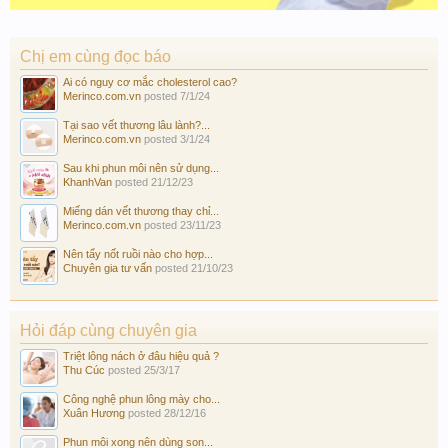
Chị em cùng đọc báo
Ai có nguy cơ mắc cholesterol cao?
Merinco.com.vn
posted
7/1/24
Tại sao vết thương lâu lành?...
Merinco.com.vn
posted
3/1/24
Sau khi phun môi nên sử dụng...
KhanhVan
posted
21/12/23
Miếng dán vết thương thay chỉ...
Merinco.com.vn
posted
23/11/23
Nên tẩy nốt ruồi nào cho hợp...
Chuyên gia tư vấn
posted
21/10/23
Hỏi đáp cùng chuyên gia
Triệt lông nách ở đâu hiệu quả ?
Thu Cúc
posted
25/3/17
Công nghệ phun lông mày cho...
Xuân Hương
posted
28/12/16
Phun môi xong nên dùng son...