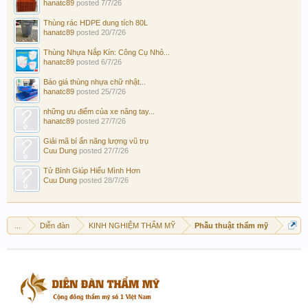
hanatc89
posted
7/7/26
Thùng rác HDPE dung tích 80L
hanatc89
posted
20/7/26
Thùng Nhựa Nắp Kín: Công Cụ Nhỏ...
hanatc89
posted
6/7/26
Báo giá thùng nhựa chữ nhật...
hanatc89
posted
25/7/26
những ưu điểm của xe nâng tay...
hanatc89
posted
27/7/26
Giải mã bí ẩn năng lượng vũ trụ
Cuu Dung
posted
27/7/26
Tử Bình Giúp Hiểu Mình Hơn
Cuu Dung
posted
28/7/26
...
Diễn đàn
KINH NGHIỆM THẨM MỸ
Phẫu thuật thẩm mỹ