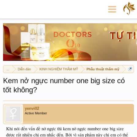
...
Diễn đàn
KINH NGHIỆM THẨM MỸ
Phẫu thuật thẩm mỹ
Kem nở ngực number one big size có
tốt không?
yenvi02
Active Member
Khi nói đến vấn đề nở ngực thì kem nở ngực number one big size
được rất nhiều chị em nhắc đến. Bởi vì sản phẩm này chị em có thể