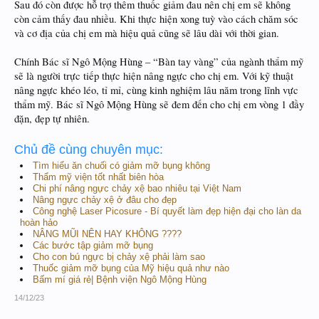
Sau đó còn được hỗ trợ thêm thuốc giảm đau nên chị em sẽ không
còn cảm thấy đau nhiều. Khi thực hiện xong tuỳ vào cách chăm sóc
và cơ địa của chị em mà hiệu quả cũng sẽ lâu dài với thời gian.
Chính Bác sĩ Ngô Mộng Hùng – “Bàn tay vàng” của ngành thẩm mỹ
sẽ là người trực tiếp thực hiện nâng ngực cho chị em. Với kỹ thuật
nâng ngực khéo léo, tỉ mỉ, cùng kinh nghiệm lâu năm trong lĩnh vực
thẩm mỹ. Bác sĩ Ngô Mộng Hùng sẽ đem đến cho chị em vòng 1 đầy
đặn, đẹp tự nhiên.
Chủ đề cùng chuyên mục:
Tìm hiểu ăn chuối có giảm mỡ bụng không
Thẩm mỹ viện tốt nhất biên hòa
Chi phí nâng ngực chảy xệ bao nhiêu tại Việt Nam
Nâng ngực chảy xệ ở đâu cho đẹp
Công nghệ Laser Picosure - Bí quyết làm đẹp hiện đại cho làn da
hoàn hảo
NÂNG MŨI NÊN HAY KHÔNG ????
Các bước tập giảm mỡ bụng
Cho con bú ngực bị chảy xệ phải làm sao
Thuốc giảm mỡ bụng của Mỹ hiệu quả như nào
Bấm mí giá rẻ| Bệnh viện Ngô Mộng Hùng
14/12/23