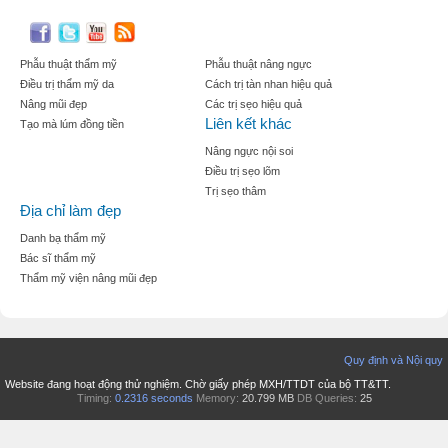
Phẫu thuật thẩm mỹ
Phẫu thuật nâng ngực
Điều trị thẩm mỹ da
Cách trị tàn nhan hiệu quả
Nâng mũi đẹp
Các trị sẹo hiệu quả
Liên kết khác
Tạo mà lúm đồng tiền
Nâng ngực nội soi
Điều trị sẹo lõm
Trị sẹo thâm
Địa chỉ làm đẹp
Danh bạ thẩm mỹ
Bác sĩ thẩm mỹ
Thẩm mỹ viện nâng mũi đẹp
Quy định và Nội quy
Website đang hoạt động thử nghiệm. Chờ giấy phép MXH/TTDT của bộ TT&TT.
Timing:
0.2316 seconds
Memory:
20.799 MB
DB Queries:
25