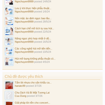
Ngochuyen9999
posted
14/6/24
Lưu ý khi thực hiện phẫu thuật...
Ngochuyen9999
posted
1/6/24
Nên mặc áo định ngực bao lâu...
Ngochuyen9999
posted
28/5/24
Cách hạn chế mỡ tích tụ sau hút...
Ngochuyen9999
posted
22/5/24
Nâng ngực phù hợp nhất ở độ...
Ngochuyen9999
posted
16/5/24
Các công nghệ hút mỡ tiên tiến...
Ngochuyen9999
posted
10/5/24
Hút mỡ bụng không phẫu thuật có...
Ngochuyen9999
posted
4/5/24
Chủ đề được yêu thích
Tấm lót nhựa cho sân khấu ca...
hanatc89
posted
3/7/26
Chu Dịch Và Bí Mật Tương Lai
Cuu Dung
posted
3/7/26
Giải pháp lót nền cho concert...