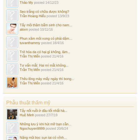
Thảo My
posted
14/12/23
Sẹo trắng có chữa được không?
Trần Hoàng Hiếu
posted
13/9/23
Tẩy môi thâm bẩm sinh cho nam...
alovn
posted
10/11/16
Phun xăm môi xong có phải dặm...
tuvanthammy
posted
18/4/16
Trẻ hóa da có hại gì không, làm...
Trần Thị Mến
posted
21/4/16
Tư vấn mắt: Hai mí mắt không...
Trần Thị Mến
posted
21/4/16
Thêu lông mày mấy ngày thì bong...
Trần Thị Mến
posted
21/4/16
Phẫu thuật thẩm mỹ
Tẩy nốt ruồi ở đâu tốt nhất hà...
Huệ Minh
posted
27/7/19
Những lưu ý khi hút mỡ bạn cần...
Ngochuyen9999
posted
20/6/24
Nâng mũi bọc sụn tai có vĩnh...