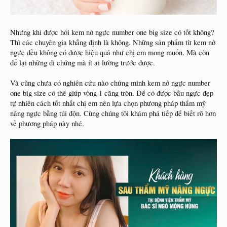
Nhưng khi được hỏi kem nở ngực number one big size có tốt không?
Thì các chuyên gia khẳng định là không. Những sản phẩm từ kem nở
ngực đều không có được hiệu quả như chị em mong muốn. Mà còn
để lại những di chứng mà ít ai lường trước được.
Và cũng chưa có nghiên cứu nào chứng minh kem nở ngực number
one big size có thể giúp vòng 1 căng tròn. Để có được bầu ngực đẹp
tự nhiên cách tốt nhất chị em nên lựa chọn phương pháp thẩm mỹ
nâng ngực bằng túi độn. Cùng chúng tôi khám phá tiếp để biết rõ hơn
về phương pháp này nhé.