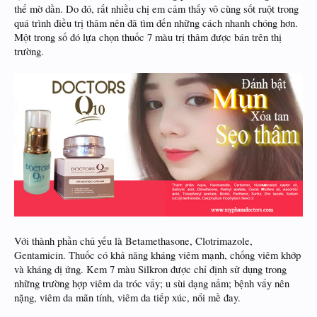
thể mờ dần. Do đó, rất nhiều chị em cảm thấy vô cùng sốt ruột trong
quá trình điều trị thâm nên đã tìm đến những cách nhanh chóng hơn.
Một trong số đó lựa chọn thuốc 7 màu trị thâm được bán trên thị
trường.
Với thành phần chủ yếu là Betamethasone, Clotrimazole,
Gentamicin. Thuốc có khả năng kháng viêm mạnh, chống viêm khớp
và kháng dị ứng. Kem 7 màu Silkron được chỉ định sử dụng trong
những trường hợp viêm da tróc vẩy; u sùi dạng nấm; bệnh vẩy nên
nặng, viêm da mãn tính, viêm da tiếp xúc, nổi mề đay.