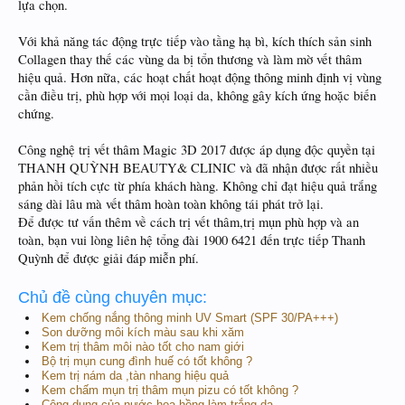
lựa chọn.
Với khả năng tác động trực tiếp vào tầng hạ bì, kích thích sản sinh
Collagen thay thế các vùng da bị tổn thương và làm mờ vết thâm
hiệu quả. Hơn nữa, các hoạt chất hoạt động thông minh định vị vùng
cần điều trị, phù hợp với mọi loại da, không gây kích ứng hoặc biến
chứng.
Công nghệ trị vết thâm Magic 3D 2017 được áp dụng độc quyền tại
THANH QUỲNH BEAUTY& CLINIC và đã nhận được rất nhiều
phản hồi tích cực từ phía khách hàng. Không chỉ đạt hiệu quả trắng
sáng dài lâu mà vết thâm hoàn toàn không tái phát trở lại.
Để được tư vấn thêm về cách trị vết thâm,trị mụn phù hợp và an
toàn, bạn vui lòng liên hệ tổng đài 1900 6421 đến trực tiếp Thanh
Quỳnh để được giải đáp miễn phí.
Chủ đề cùng chuyên mục:
Kem chống nắng thông minh UV Smart (SPF 30/PA+++)
Son dưỡng môi kích màu sau khi xăm
Kem trị thâm môi nào tốt cho nam giới
Bộ trị mụn cung đình huế có tốt không ?
Kem trị nám da ,tàn nhang hiệu quả
Kem chấm mụn trị thâm mụn pizu có tốt không ?
Công dụng của nước hoa hồng làm trắng da