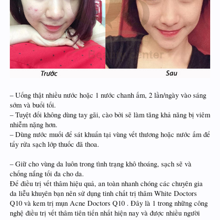
– Uống thật nhiều nước hoặc 1 nước chanh ấm, 2 lần/ngày vào sáng
sớm và buổi tối.
– Tuyệt đối không dùng tay gãi, cào bởi sẽ làm tăng khả năng bị viêm
nhiễm nặng hơn.
– Dùng nước muối để sát khuẩn tại vùng vết thương hoặc nước ấm để
tẩy rửa sạch lớp thuốc đã thoa.
– Giữ cho vùng da luôn trong tình trạng khô thoáng, sạch sẽ và
chống nắng tối đa cho da.
Để điều trị vết thâm hiệu quả, an toàn nhanh chóng các chuyên gia
da liễu khuyên bạn nên sử dụng tinh chất trị thâm White Doctors
Q10 và kem trị mụn Acne Doctors Q10 . Đây là 1 trong những công
nghệ điều trị vết thâm tiên tiến nhất hiện nay và được nhiều người