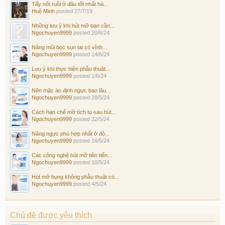
Tẩy nốt ruồi ở đâu tốt nhất hà...
Huệ Minh
posted
27/7/19
Những lưu ý khi hút mỡ bạn cần...
Ngochuyen9999
posted
20/6/24
Nâng mũi bọc sụn tai có vĩnh...
Ngochuyen9999
posted
14/6/24
Lưu ý khi thực hiện phẫu thuật...
Ngochuyen9999
posted
1/6/24
Nên mặc áo định ngực bao lâu...
Ngochuyen9999
posted
28/5/24
Cách hạn chế mỡ tích tụ sau hút...
Ngochuyen9999
posted
22/5/24
Nâng ngực phù hợp nhất ở độ...
Ngochuyen9999
posted
16/5/24
Các công nghệ hút mỡ tiên tiến...
Ngochuyen9999
posted
10/5/24
Hút mỡ bụng không phẫu thuật có...
Ngochuyen9999
posted
4/5/24
Chủ đề được yêu thích