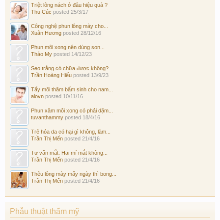
Triệt lông nách ở đâu hiệu quả ?
Thu Cúc
posted
25/3/17
Công nghệ phun lông mày cho...
Xuân Hương
posted
28/12/16
Phun môi xong nên dùng son...
Thảo My
posted
14/12/23
Sẹo trắng có chữa được không?
Trần Hoàng Hiếu
posted
13/9/23
Tẩy môi thâm bẩm sinh cho nam...
alovn
posted
10/11/16
Phun xăm môi xong có phải dặm...
tuvanthammy
posted
18/4/16
Trẻ hóa da có hại gì không, làm...
Trần Thị Mến
posted
21/4/16
Tư vấn mắt: Hai mí mắt không...
Trần Thị Mến
posted
21/4/16
Thêu lông mày mấy ngày thì bong...
Trần Thị Mến
posted
21/4/16
Phẫu thuật thẩm mỹ