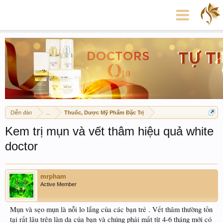
Diễn đàn
...
Thuốc, Dược Mỹ Phẩm Đặc Trị
Kem trị mụn và vết thâm hiệu quả white
doctor
mrpham
Active Member
Mụn và sẹo mụn là nỗi lo lắng của các bạn trẻ . Vết thâm thường tồn
tại rất lâu trên làn da của bạn và chúng phải mất từ 4-6 tháng mới có