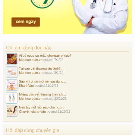
Chị em cùng đọc báo
Ai có nguy cơ mắc cholesterol cao?
Merinco.com.vn
posted
7/1/24
Tại sao vết thương lâu lành?...
Merinco.com.vn
posted
3/1/24
Sau khi phun môi nên sử dụng...
KhanhVan
posted
21/12/23
Miếng dán vết thương thay chỉ...
Merinco.com.vn
posted
23/11/23
Nên tẩy nốt ruồi nào cho hợp...
Chuyên gia tư vấn
posted
21/10/23
Hỏi đáp cùng chuyên gia