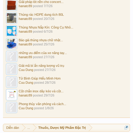
Giải pháp lót nền cho concert...
hanatc89
posted
7/7/26
Thùng rác HDPE dung tích 80L
hanatc89
posted
20/7/26
Thùng Nhựa Nắp Kín: Công Cụ Nhỏ...
hanatc89
posted
6/7/26
Báo giá thùng nhựa chữ nhật...
hanatc89
posted
25/7/26
những ưu điểm của xe nâng tay...
hanatc89
posted
27/7/26
Giải mã bí ẩn năng lượng vũ trụ
Cuu Dung
posted
27/7/26
Tử Bình Giúp Hiểu Mình Hơn
Cuu Dung
posted
28/7/26
Cột chắn inox dây kéo và cột...
hanatc89
posted
29/7/26
Phong thủy văn phòng và cách...
Cuu Dung
posted
1/8/26
Diễn đàn
...
Thuốc, Dược Mỹ Phẩm Đặc Trị