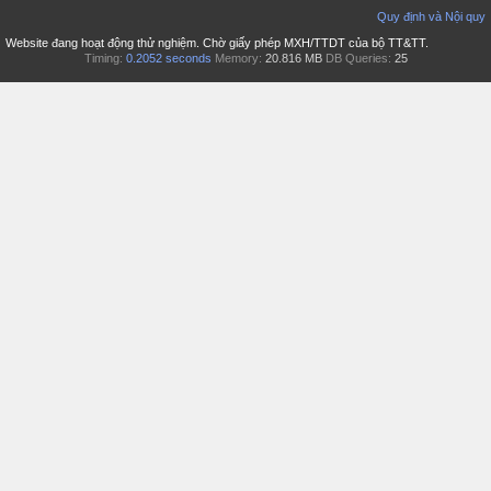
Quy định và Nội quy
Website đang hoạt động thử nghiệm. Chờ giấy phép MXH/TTDT của bộ TT&TT.
Timing:
0.2052 seconds
Memory:
20.816 MB
DB Queries:
25