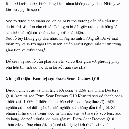
li ti, có kích thước, hình dáng khác nhau không đồng đều. Những vết
lõm này gọi là sẹo rỗ.
Sẹo rỗ được hình thành do lớp hạ bì bị tổn thương dẫn đến cấu trúc
da bị phá vỡ, làm cho chuỗi Collagen bị đứt gãy tạo thành hững lỗ
sâu trên bề mặt da khiến cho sẹo rỗ xuất hiện.
Sẹo rỗ tuy không gây đau nhức nhưng nó ảnh hưởng rất lớn về mặt
thẩm mỹ và là trở ngại tâm lý lớn khiến nhiều người mất tự tin trong
giao tiếp và cuộc sống!
Để điều trị sẹo rỗ cần phải kiên trì và có thời gian với phương pháp
phù hợp thì mới có thể đem lại kết quả cao nhất
Xin giới thiệu: Kem trị sẹo Extra Scar Doctors Q10
Được nghiên cứu và phát triển bởi công ty dược mỹ phẩm Doctors
Q10, kem trị sẹo Extra Scar Doctors Q10 Kem trị sẹo có thành phần
chiết xuất 100% từ thiên nhiên, bào chế theo công thức đặc biệt
nghiên cứu bởi đội ngũ các nhà nghiên cứu hàng đầu thế giới. Sản
phẩm rất hiệu quả trong việc trị tận gốc các vết sẹo rỗ, sẹo lõm, sẹo
do bỏng, do phẫu thuật, do mụn gây ra. Extra Scar Doctors Q10
chứa các dưỡng chất đặc biệt có tác dụng kích thích sản sinh