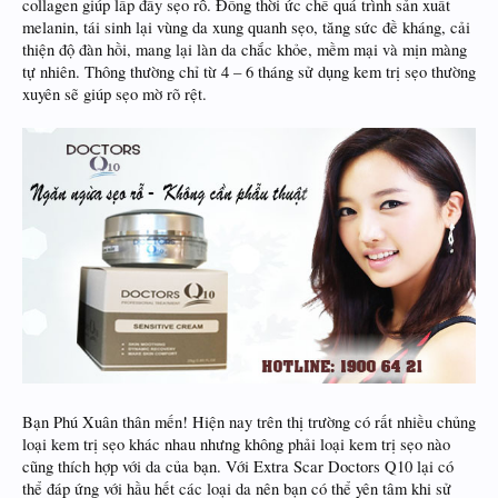
collagen giúp lấp đầy sẹo rỗ. Đồng thời ức chế quá trình sản xuất
melanin, tái sinh lại vùng da xung quanh sẹo, tăng sức đề kháng, cải
thiện độ đàn hồi, mang lại làn da chắc khỏe, mềm mại và mịn màng
tự nhiên. Thông thường chỉ từ 4 – 6 tháng sử dụng kem trị sẹo thường
xuyên sẽ giúp sẹo mờ rõ rệt.
Bạn Phú Xuân thân mến! Hiện nay trên thị trường có rất nhiều chủng
loại kem trị sẹo khác nhau nhưng không phải loại kem trị sẹo nào
cũng thích hợp với da của bạn. Với Extra Scar Doctors Q10 lại có
thể đáp ứng với hầu hết các loại da nên bạn có thể yên tâm khi sử