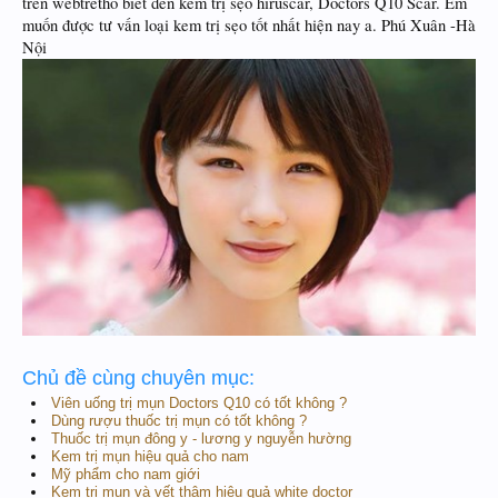
trên webtretho biết đến kem trị sẹo hiruscar, Doctors Q10 Scar. Em
muốn được tư vấn loại kem trị sẹo tốt nhất hiện nay a. Phú Xuân -Hà
Nội
Chủ đề cùng chuyên mục:
Viên uống trị mụn Doctors Q10 có tốt không ?
Dùng rượu thuốc trị mụn có tốt không ?
Thuốc trị mụn đông y - lương y nguyễn hường
Kem trị mụn hiệu quả cho nam
Mỹ phẩm cho nam giới
Kem trị mụn và vết thâm hiệu quả white doctor