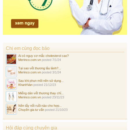
Chị em cùng đọc báo
Ai có nguy cơ mắc cholesterol cao?
Merinco.com.vn
posted
7/1/24
Tại sao vết thương lâu lành?...
Merinco.com.vn
posted
3/1/24
Sau khi phun môi nên sử dụng...
KhanhVan
posted
21/12/23
Miếng dán vết thương thay chỉ...
Merinco.com.vn
posted
23/11/23
Nên tẩy nốt ruồi nào cho hợp...
Chuyên gia tư vấn
posted
21/10/23
Hỏi đáp cùng chuyên gia