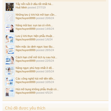
Tẩy nốt ruồi ở đâu tốt nhất hà...
Huệ Minh
posted
27/7/19
Những lưu ý khi hút mỡ bạn cần...
Ngochuyen9999
posted
20/6/24
Nâng mũi bọc sụn tai có vĩnh...
Ngochuyen9999
posted
14/6/24
Lưu ý khi thực hiện phẫu thuật...
Ngochuyen9999
posted
1/6/24
Nên mặc áo định ngực bao lâu...
Ngochuyen9999
posted
28/5/24
Cách hạn chế mỡ tích tụ sau hút...
Ngochuyen9999
posted
22/5/24
Nâng ngực phù hợp nhất ở độ...
Ngochuyen9999
posted
16/5/24
Các công nghệ hút mỡ tiên tiến...
Ngochuyen9999
posted
10/5/24
Hút mỡ bụng không phẫu thuật có...
Ngochuyen9999
posted
4/5/24
Chủ đề được yêu thích