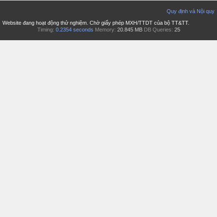
Quy định và Nội quy
Website đang hoạt động thử nghiệm. Chờ giấy phép MXH/TTDT của bộ TT&TT.
Timing:
0.2354 seconds
Memory:
20.845 MB
DB Queries:
25