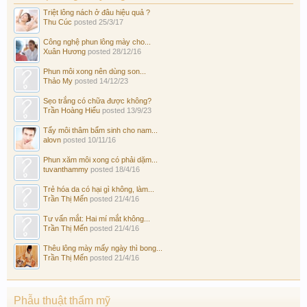
Triệt lông nách ở đâu hiệu quả ?
Thu Cúc
posted
25/3/17
Công nghệ phun lông mày cho...
Xuân Hương
posted
28/12/16
Phun môi xong nên dùng son...
Thảo My
posted
14/12/23
Sẹo trắng có chữa được không?
Trần Hoàng Hiếu
posted
13/9/23
Tẩy môi thâm bẩm sinh cho nam...
alovn
posted
10/11/16
Phun xăm môi xong có phải dặm...
tuvanthammy
posted
18/4/16
Trẻ hóa da có hại gì không, làm...
Trần Thị Mến
posted
21/4/16
Tư vấn mắt: Hai mí mắt không...
Trần Thị Mến
posted
21/4/16
Thêu lông mày mấy ngày thì bong...
Trần Thị Mến
posted
21/4/16
Phẫu thuật thẩm mỹ