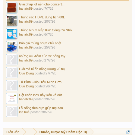
Giải pháp lót nền cho concert...
hanatc89
posted
7/7/26
Thùng rác HDPE dung tích 80L
hanatc89
posted
20/7/26
Thùng Nhựa Nắp Kín: Công Cụ Nhỏ...
hanatc89
posted
6/7/26
Báo giá thùng nhựa chữ nhật...
hanatc89
posted
25/7/26
những ưu điểm của xe nâng tay...
hanatc89
posted
27/7/26
Giải mã bí ẩn năng lượng vũ trụ
Cuu Dung
posted
27/7/26
Tử Bình Giúp Hiểu Mình Hơn
Cuu Dung
posted
28/7/26
Cột chắn inox dây kéo và cột...
hanatc89
posted
29/7/26
Lối sống tích cực giúp mẹ sau...
lan huê
posted
30/7/26
Diễn đàn
...
Thuốc, Dược Mỹ Phẩm Đặc Trị