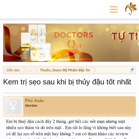
Diễn đàn
...
Thuốc, Dược Mỹ Phẩm Đặc Trị
Kem trị sẹo sau khi bị thủy đậu tốt nhất
Phú Xuân
Member
Em bị thuỷ đậu cách đây 2 tháng ,giờ hết các nốt mụn nhưng mặt
nhiều sẹo thâm và đỏ trên mặt . Em rất lo lắng vì không biết sau này
có để lại sẹo rỗ trên mặt hay không ? em có tham khảo các review