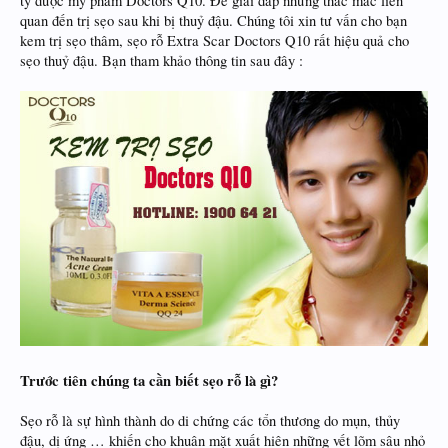
ty dược mỹ phẩm Doctors Q10. Để giải đáp những thắc mắc liên
quan đến trị sẹo sau khi bị thuỷ đậu. Chúng tôi xin tư vấn cho bạn
kem trị sẹo thâm, sẹo rỗ Extra Scar Doctors Q10 rất hiệu quả cho
sẹo thuỷ đậu. Bạn tham khảo thông tin sau đây :
Trước tiên chúng ta cần biết sẹo rỗ là gì?
Sẹo rỗ là sự hình thành do di chứng các tổn thương do mụn, thủy
đậu, dị ứng … khiến cho khuân mặt xuất hiên những vết lõm sâu nhỏ