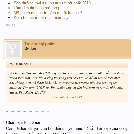
Son dưỡng môi sau phun xăm tốt nhất 2018
Làm dẹp da bằng mật ong
Mỹ phẩm mocha trị nám có tốt không ?
Kem trị sẹo rỗ tốt nhất hiện nay
8/7/17
Tư vấn mỹ phẩm
Member
Phú Xuân nói:
↑
Em bị thuỷ đậu cách đây 2 tháng ,giờ hết các nốt mụn nhưng mặt nhiều sẹo thâm
và đỏ trên mặt . Em rất lo lắng vì không biết sau này có để lại sẹo rỗ trên mặt
hay không ? em có tham khảo các review trên webtretho biết đến kem trị sẹo
hiruscar, Doctors Q10 Scar. Em muốn được tư vấn loại kem trị sẹo tốt nhất hiện
nay a. Phú Xuân -Hà Nội
View attachment 912
....................................
Chào bạn Phú Xuân!
Cám ơn bạn đã gửi câu hỏi đến chuyên mục tư vấn làm đẹp của công