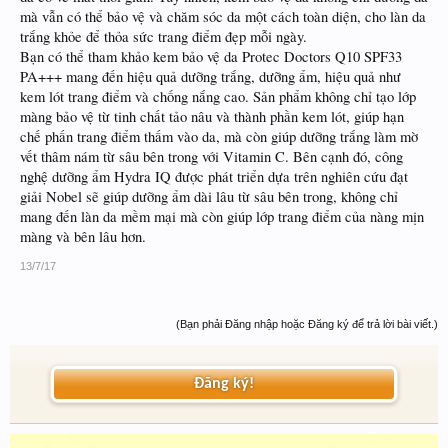
mà vẫn có thể bảo vệ và chăm sóc da một cách toàn diện, cho làn da
trắng khỏe để thỏa sức trang điểm đẹp mỗi ngày.
Bạn có thể tham khảo kem bảo vệ da Protec Doctors Q10 SPF33
PA+++ mang đến hiệu quả dưỡng trắng, dưỡng ẩm, hiệu quả như
kem lót trang điểm và chống nắng cao. Sản phẩm không chỉ tạo lớp
màng bảo vệ từ tinh chất tảo nâu và thành phần kem lót, giúp hạn
chế phấn trang điểm thấm vào da, mà còn giúp dưỡng trắng làm mờ
vết thâm nám từ sâu bên trong với Vitamin C. Bên cạnh đó, công
nghệ dưỡng ẩm Hydra IQ được phát triển dựa trên nghiên cứu đạt
giải Nobel sẽ giúp dưỡng ẩm dài lâu từ sâu bên trong, không chỉ
mang đến làn da mềm mại mà còn giúp lớp trang điểm của nàng mịn
màng và bên lâu hơn.
13/7/17
(Bạn phải Đăng nhập hoặc Đăng ký để trả lời bài viết.)
Đăng ký!