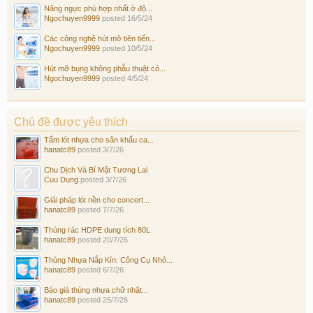
Nâng ngực phù hợp nhất ở độ...
Ngochuyen9999
posted
16/5/24
Các công nghệ hút mỡ tiên tiến...
Ngochuyen9999
posted
10/5/24
Hút mỡ bụng không phẫu thuật có...
Ngochuyen9999
posted
4/5/24
Chủ đề được yêu thích
Tấm lót nhựa cho sân khấu ca...
hanatc89
posted
3/7/26
Chu Dịch Và Bí Mật Tương Lai
Cuu Dung
posted
3/7/26
Giải pháp lót nền cho concert...
hanatc89
posted
7/7/26
Thùng rác HDPE dung tích 80L
hanatc89
posted
20/7/26
Thùng Nhựa Nắp Kín: Công Cụ Nhỏ...
hanatc89
posted
6/7/26
Báo giá thùng nhựa chữ nhật...
hanatc89
posted
25/7/26