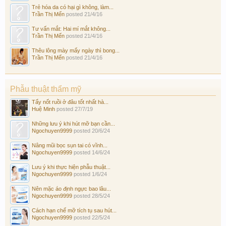
Trẻ hóa da có hại gì không, làm...
Trần Thị Mến
posted
21/4/16
Tư vấn mắt: Hai mí mắt không...
Trần Thị Mến
posted
21/4/16
Thêu lông mày mấy ngày thì bong...
Trần Thị Mến
posted
21/4/16
Phẫu thuật thẩm mỹ
Tẩy nốt ruồi ở đâu tốt nhất hà...
Huệ Minh
posted
27/7/19
Những lưu ý khi hút mỡ bạn cần...
Ngochuyen9999
posted
20/6/24
Nâng mũi bọc sụn tai có vĩnh...
Ngochuyen9999
posted
14/6/24
Lưu ý khi thực hiện phẫu thuật...
Ngochuyen9999
posted
1/6/24
Nên mặc áo định ngực bao lâu...
Ngochuyen9999
posted
28/5/24
Cách hạn chế mỡ tích tụ sau hút...
Ngochuyen9999
posted
22/5/24