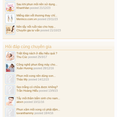
Sau khi phun môi nên sử dụng...
KhanhVan
posted
21/12/23
Miếng dán vết thương thay chỉ...
Merinco.com.vn
posted
23/11/23
Nên tẩy nốt ruồi nào cho hợp...
Chuyên gia tư vấn
posted
21/10/23
Hỏi đáp cùng chuyên gia
Triệt lông nách ở đâu hiệu quả ?
Thu Cúc
posted
25/3/17
Công nghệ phun lông mày cho...
Xuân Hương
posted
28/12/16
Phun môi xong nên dùng son...
Thảo My
posted
14/12/23
Sẹo trắng có chữa được không?
Trần Hoàng Hiếu
posted
13/9/23
Tẩy môi thâm bẩm sinh cho nam...
alovn
posted
10/11/16
Phun xăm môi xong có phải dặm...
tuvanthammy
posted
18/4/16