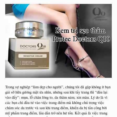
Trong sự nghiệp “làm đẹp cho người”, chúng tôi đã gặp không ít bạn
gái sỡ hữu gương mặt ưa nhìn, nhưng sau khi tẩy trang thì “đâu lại
vào đấy”: mụn, lỗ chân lông to, da thâm nám, xỉn màu. Lý do là vì
các bạn chỉ đầu tư vào việc trang điểm mà không chú trọng việc
chăm sóc da trước và sau khi trang điểm, khiến da bị tấn công bởi
mỹ phẩm trang điểm, lâu dần trở nên hư tổn. Kết quả là việc trang