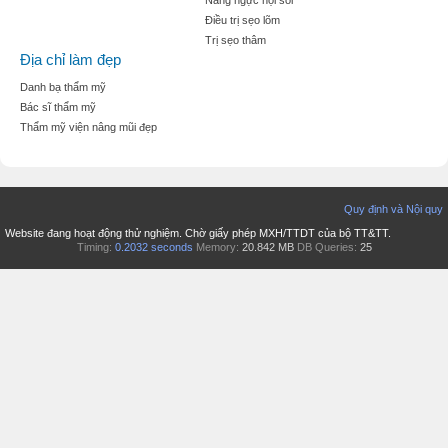
Điều trị sẹo lõm
Trị sẹo thâm
Địa chỉ làm đẹp
Danh bạ thẩm mỹ
Bác sĩ thẩm mỹ
Thẩm mỹ viện nâng mũi đẹp
Quy định và Nội quy
Website đang hoạt động thử nghiệm. Chờ giấy phép MXH/TTDT của bộ TT&TT.
Timing:
0.2032 seconds
Memory:
20.842 MB
DB Queries:
25