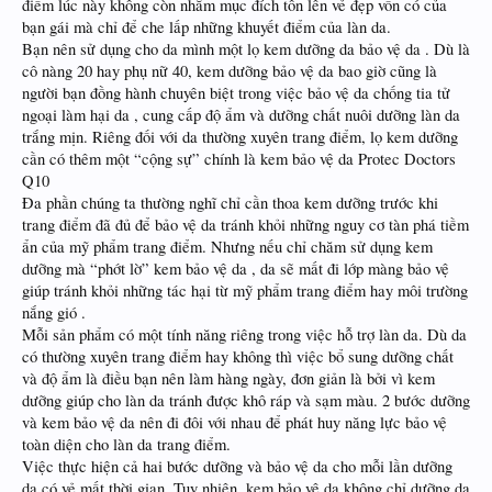
điểm lúc này không còn nhằm mục đích tôn lên vẻ đẹp vốn có của
bạn gái mà chỉ để che lấp những khuyết điểm của làn da.
Bạn nên sử dụng cho da mình một lọ kem dưỡng da bảo vệ da . Dù là
cô nàng 20 hay phụ nữ 40, kem dưỡng bảo vệ da bao giờ cũng là
người bạn đồng hành chuyên biệt trong việc bảo vệ da chống tia tử
ngoại làm hại da , cung cấp độ ẩm và dưỡng chất nuôi dưỡng làn da
trắng mịn. Riêng đối với da thường xuyên trang điểm, lọ kem dưỡng
cần có thêm một “cộng sự” chính là kem bảo vệ da Protec Doctors
Q10
Đa phần chúng ta thường nghĩ chỉ cần thoa kem dưỡng trước khi
trang điểm đã đủ để bảo vệ da tránh khỏi những nguy cơ tàn phá tiềm
ẩn của mỹ phẩm trang điểm. Nhưng nếu chỉ chăm sử dụng kem
dưỡng mà “phớt lờ” kem bảo vệ da , da sẽ mất đi lớp màng bảo vệ
giúp tránh khỏi những tác hại từ mỹ phẩm trang điểm hay môi trường
nắng gió .
Mỗi sản phẩm có một tính năng riêng trong việc hỗ trợ làn da. Dù da
có thường xuyên trang điểm hay không thì việc bổ sung dưỡng chất
và độ ẩm là điều bạn nên làm hàng ngày, đơn giản là bởi vì kem
dưỡng giúp cho làn da tránh được khô ráp và sạm màu. 2 bước dưỡng
và kem bảo vệ da nên đi đôi với nhau để phát huy năng lực bảo vệ
toàn diện cho làn da trang điểm.
Việc thực hiện cả hai bước dưỡng và bảo vệ da cho mỗi lần dưỡng
da có vẻ mất thời gian. Tuy nhiên, kem bảo vệ da không chỉ dưỡng da