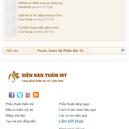
những ưu điểm của xe nâng tay...
hanatc89
posted
27/7/26
Giải mã bí ẩn năng lượng vũ trụ
Cuu Dung
posted
27/7/26
Tử Bình Giúp Hiểu Mình Hơn
Cuu Dung
posted
28/7/26
Diễn đàn
...
Thuốc, Dược Mỹ Phẩm Đặc Trị
Phẫu thuật thẩm mỹ
Phẫu thuật nâng ngực
Điều trị thẩm mỹ da
Cách trị tàn nhan hiệu quả
Nâng mũi đẹp
Các trị sẹo hiệu quả
Liên kết khác
Tạo mà lúm đồng tiền
Nâng ngực nội soi