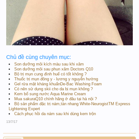
Chủ đề cùng chuyên mục:
Son dưỡng môi kích màu sau khi xăm
Son dưỡng môi sau phun xăm Doctors Q10
Bộ trị mụn cung đình huế có tốt không ?
Thuốc trị mụn đông y - lương y nguyễn hường
Gel rửa mặt kháng khuẩnDe-Bac Washing Foam
Có nên sử dụng skii cho da bị mụn không ?
Kem bổ sung nước Aqua Marine Cream
Mua sakuraQ10 chính hãng ở đâu tại hà nội ?
Bộ sản phẩm đặc trị nám,tàn nhang White-NeurogistTM Express
Lightening Expert
Cách phục hồi da nám sau khi dùng kem trộn
13/7/17