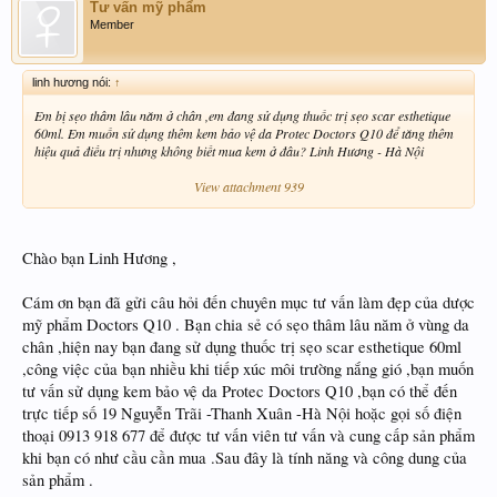
Tư vấn mỹ phẩm
Member
linh hương nói:
↑
Em bị sẹo thâm lâu năm ở chân ,em đang sử dụng thuốc trị sẹo scar esthetique
60ml. Em muốn sử dụng thêm kem bảo vệ da Protec Doctors Q10 để tăng thêm
hiệu quả điều trị nhưng không biết mua kem ở đâu? Linh Hương - Hà Nội
View attachment 939
Chào bạn Linh Hương ,
Cám ơn bạn đã gửi câu hỏi đến chuyên mục tư vấn làm đẹp của dược
mỹ phẩm Doctors Q10 . Bạn chia sẻ có sẹo thâm lâu năm ở vùng da
chân ,hiện nay bạn đang sử dụng thuốc trị sẹo scar esthetique 60ml
,công việc của bạn nhiều khi tiếp xúc môi trường nắng gió ,bạn muốn
tư vấn sử dụng kem bảo vệ da Protec Doctors Q10 ,bạn có thể đến
trực tiếp số 19 Nguyễn Trãi -Thanh Xuân -Hà Nội hoặc gọi số điện
thoại 0913 918 677 để được tư vấn viên tư vấn và cung cấp sản phẩm
khi bạn có như cầu cần mua .Sau đây là tính năng và công dung của
sản phẩm .