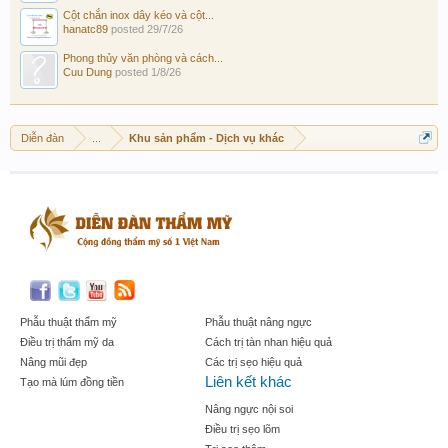
Cột chắn inox dây kéo và cột...
hanatc89
posted
29/7/26
Phong thủy văn phòng và cách...
Cuu Dung
posted
1/8/26
Diễn đàn
...
Khu sản phẩm - Dịch vụ khác
Phẫu thuật thẩm mỹ
Phẫu thuật nâng ngực
Điều trị thẩm mỹ da
Cách trị tàn nhan hiệu quả
Nâng mũi đẹp
Các trị sẹo hiệu quả
Liên kết khác
Tạo mà lúm đồng tiền
Nâng ngực nội soi
Điều trị sẹo lõm