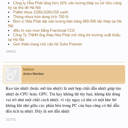
Công ty Hòa Phát tăng hơn 16% sản lượng thép so sở hữu cộng
kỳ tại thủ đô Hà Nội
Pallet nhựa 1100x1100x150 xanh
Thùng nhựa tròn dung tích 750 lít
Đơn vị Hòa Phát đạt sản lượng bán hàng 869.000 tấn thép tại Hà
Nội
điều trị sẹo mụn bằng Fractional CO2
Công Ty TNHH ống thép Hòa Phát mở rộng thị trường xuất khẩu
tại Hà Nội
Giới thiệu trang chủ căn hộ Soho Premier
18/6/21
betion
Active Member
Keo tản nhiệt (hoặc mỡ tản nhiệt) là một hợp chất dẫn nhiệt giúp tản
nhiệt do CPU hoặc GPU. Tin hay không thì tùy bạn, không khí đóng
vai trò như một chất cách nhiệt, vì vậy ngay cả khi có một khe hở
không khí nhỏ giữa các phần bên trong PC của bạn cũng có thể dẫn
đến tích tụ nhiệt. Đây là nơi dẫn nhiệt
21/7/21