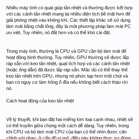
Nhiều máy tính có quạt giúp tản nhiệt và thường được kết hợp
với các cánh tản nhiệt mang lại nhiều diện tích bề mặt hơn để
giải phóng nhiệt vào không khí. Các thiết lập khác sẽ sử dụng
làm mát bằng chất lỏng, đây là một phương pháp làm mát PC
ưu việt. Tuy nhiên, nó đắt hơn và có thể khó cài đặt.
Trong máy tính, thường là CPU và GPU cần bộ làm mát để
hoạt động bình thường. Tuy nhiên, GPU thường sẽ được lắp
ráp sẵn với keo tản nhiệt, quạt tích hợp và các cánh tản nhiệt
(hoặc ống dẫn) đã được lắp ráp sẵn. Mặc dù có thể thay thế
keo tản nhiệt trên GPU, nhưng nó phức tạp hơn một chút và
bạn có nguy cơ làm hỏng ổ đĩa nếu không biết cách tháo rời
nó.
Cách hoạt động của keo tản nhiệt
Về lý thuyết, khi bạn đặt hai miếng kim loại cạnh nhau, nhiệt sẽ
có thể truyền giữa chúng một cách dễ dàng. Tuy nhiên, trong
khi CPU và bộ làm mát CPU của bạn có thể
nhìn
được căn
chỉnh với nhau, ở cấp độ vi mô, điều này không thực sự đúng