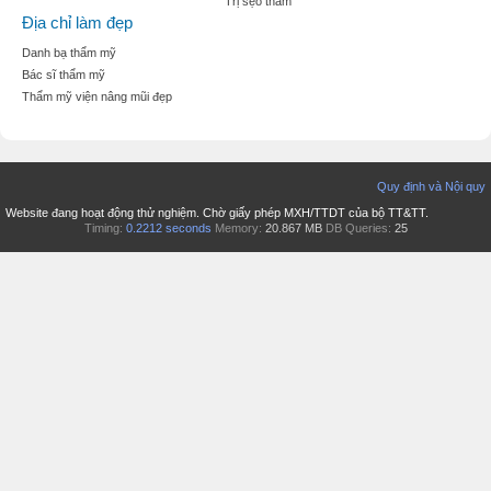
Trị sẹo thâm
Địa chỉ làm đẹp
Danh bạ thẩm mỹ
Bác sĩ thẩm mỹ
Thẩm mỹ viện nâng mũi đẹp
Quy định và Nội quy
Website đang hoạt động thử nghiệm. Chờ giấy phép MXH/TTDT của bộ TT&TT.
Timing:
0.2212 seconds
Memory:
20.867 MB
DB Queries:
25