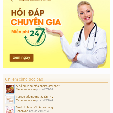
Chị em cùng đọc báo
Ai có nguy cơ mắc cholesterol cao?
Merinco.com.vn
posted
7/1/24
Tại sao vết thương lâu lành?...
Merinco.com.vn
posted
3/1/24
Sau khi phun môi nên sử dụng...
KhanhVan
posted
21/12/23