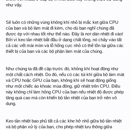
như vậy.
Sẽ luôn có những vùng không khí nhỏ bị mắc kẹt giữa CPU
của bạn và bộ làm mát đi kèm, cho dù bạn nghĩ chúng đã
được ép với nhau tốt như thế nào. Đây là nơi dán nhiệt đi vào!
Bởi vì keo tản nhiệt bắt đầu ở dạng chất lỏng, nó chảy vào tất
cả các vết mài mòn và lỗ hổng cực nhỏ có thể tồn tại giữa các
thiết bị của bạn và các bộ phận làm mát của chúng.
Như chúng ta đã đề cập trước đó, không khí hoạt động như
một chất cách nhiệt. Do đó, nếu có các túi khí giữa bộ làm mát
và CPU hoặc GPU của bạn, không khí sẽ hoạt động giống
như một chiếc áo khoác mùa đông, giữ nhiệt trên CPU. Điều
này không chỉ làm hỏng CPU của bạn nếu nhiệt độ được phép
tăng quá cao mà còn khiến bộ tản nhiệt của bạn trở nên vô
dụng.
Keo tản nhiệt bao phủ tất cả các khe hở nhỏ giữa bộ tản nhiệt
và bộ phận xử lý của bạn, cho phép nhiệt lưu thông giữa