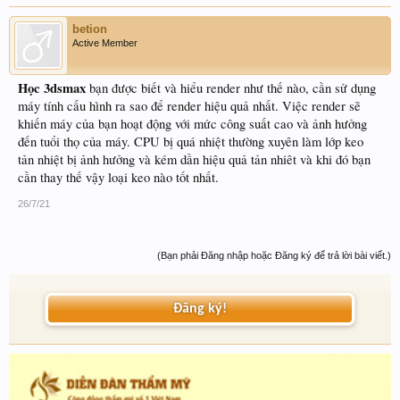
betion
Active Member
Học 3dsmax
bạn được biết và hiểu render như thế nào, cần sử dụng
máy tính cấu hình ra sao để render hiệu quả nhất. Việc render sẽ
khiến máy của bạn hoạt động với mức công suất cao và ảnh hưởng
đến tuổi thọ của máy. CPU bị quá nhiệt thường xuyên làm lớp keo
tản nhiệt bị ảnh hưởng và kém dần hiệu quả tản nhiêt và khi đó bạn
cần thay thế vậy loại keo nào tốt nhất.
26/7/21
(Bạn phải Đăng nhập hoặc Đăng ký để trả lời bài viết.)
Đăng ký!