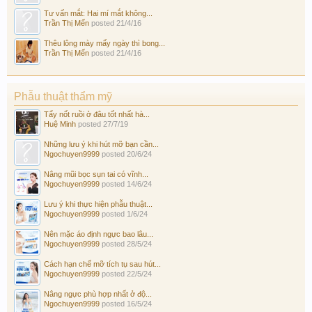
Tư vấn mắt: Hai mí mắt không...
Trần Thị Mến
posted
21/4/16
Thêu lông mày mấy ngày thì bong...
Trần Thị Mến
posted
21/4/16
Phẫu thuật thẩm mỹ
Tẩy nốt ruồi ở đâu tốt nhất hà...
Huệ Minh
posted
27/7/19
Những lưu ý khi hút mỡ bạn cần...
Ngochuyen9999
posted
20/6/24
Nâng mũi bọc sụn tai có vĩnh...
Ngochuyen9999
posted
14/6/24
Lưu ý khi thực hiện phẫu thuật...
Ngochuyen9999
posted
1/6/24
Nên mặc áo định ngực bao lâu...
Ngochuyen9999
posted
28/5/24
Cách hạn chế mỡ tích tụ sau hút...
Ngochuyen9999
posted
22/5/24
Nâng ngực phù hợp nhất ở độ...
Ngochuyen9999
posted
16/5/24