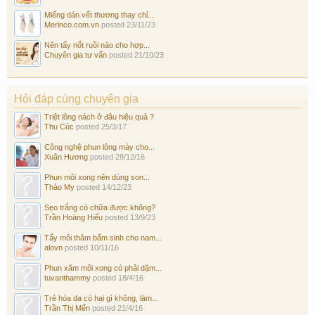
Miếng dán vết thương thay chỉ...
Merinco.com.vn
posted
23/11/23
Nên tẩy nốt ruồi nào cho hợp...
Chuyên gia tư vấn
posted
21/10/23
Hỏi đáp cùng chuyên gia
Triệt lông nách ở đâu hiệu quả ?
Thu Cúc
posted
25/3/17
Công nghệ phun lông mày cho...
Xuân Hương
posted
28/12/16
Phun môi xong nên dùng son...
Thảo My
posted
14/12/23
Sẹo trắng có chữa được không?
Trần Hoàng Hiếu
posted
13/9/23
Tẩy môi thâm bẩm sinh cho nam...
alovn
posted
10/11/16
Phun xăm môi xong có phải dặm...
tuvanthammy
posted
18/4/16
Trẻ hóa da có hại gì không, làm...
Trần Thị Mến
posted
21/4/16