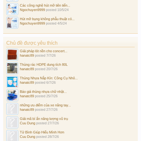
Các công nghệ hút mỡ tiên tiến...
Ngochuyen9999
posted
10/5/24
Hút mỡ bụng không phẫu thuật có...
Ngochuyen9999
posted
4/5/24
Chủ đề được yêu thích
Giải pháp lót nền cho concert...
hanatc89
posted
7/7/26
Thùng rác HDPE dung tích 80L
hanatc89
posted
20/7/26
Thùng Nhựa Nắp Kín: Công Cụ Nhỏ...
hanatc89
posted
6/7/26
Báo giá thùng nhựa chữ nhật...
hanatc89
posted
25/7/26
những ưu điểm của xe nâng tay...
hanatc89
posted
27/7/26
Giải mã bí ẩn năng lượng vũ trụ
Cuu Dung
posted
27/7/26
Tử Bình Giúp Hiểu Mình Hơn
Cuu Dung
posted
28/7/26