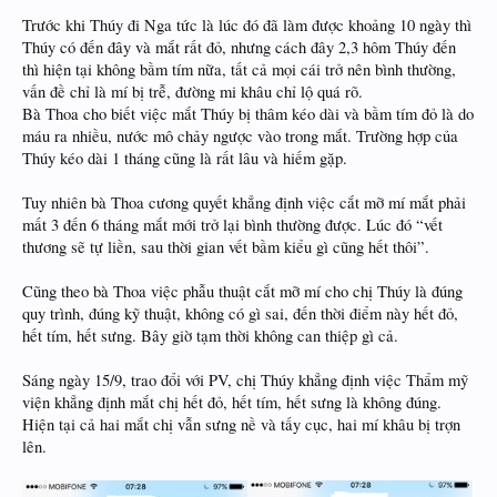
Trước khi Thúy đi Nga tức là lúc đó đã làm được khoảng 10 ngày thì
Thúy có đến đây và mắt rất đỏ, nhưng cách đây 2,3 hôm Thúy đến
thì hiện tại không bầm tím nữa, tất cả mọi cái trở nên bình thường,
vấn đề chỉ là mí bị trễ, đường mi khâu chỉ lộ quá rõ.
Bà Thoa cho biết việc mắt Thúy bị thâm kéo dài và bầm tím đỏ là do
máu ra nhiều, nước mô chảy ngược vào trong mắt. Trường hợp của
Thúy kéo dài 1 tháng cũng là rất lâu và hiếm gặp.
Tuy nhiên bà Thoa cương quyết khẳng định việc cắt mỡ mí mắt phải
mất 3 đến 6 tháng mắt mới trở lại bình thường được. Lúc đó “vết
thương sẽ tự liền, sau thời gian vết bầm kiểu gì cũng hết thôi”.
Cũng theo bà Thoa việc phẫu thuật cắt mỡ mí cho chị Thúy là đúng
quy trình, đúng kỹ thuật, không có gì sai, đến thời điểm này hết đỏ,
hết tím, hết sưng. Bây giờ tạm thời không can thiệp gì cả.
Sáng ngày 15/9, trao đổi với PV, chị Thúy khẳng định việc Thẩm mỹ
viện khẳng định mắt chị hết đỏ, hết tím, hết sưng là không đúng.
Hiện tại cả hai mắt chị vẫn sưng nề và tấy cục, hai mí khâu bị trợn
lên.