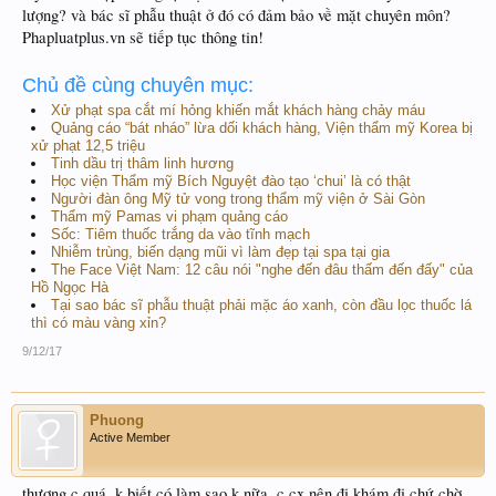
lượng? và bác sĩ phẫu thuật ở đó có đảm bảo về mặt chuyên môn?
Phapluatplus.vn sẽ tiếp tục thông tin!
Chủ đề cùng chuyên mục:
Xử phạt spa cắt mí hỏng khiến mắt khách hàng chảy máu
Quảng cáo “bát nháo” lừa dối khách hàng, Viện thẩm mỹ Korea bị
xử phạt 12,5 triệu
Tinh dầu trị thâm linh hương
Học viện Thẩm mỹ Bích Nguyệt đào tạo ‘chui’ là có thật
Người đàn ông Mỹ tử vong trong thẩm mỹ viện ở Sài Gòn
Thẩm mỹ Pamas vi phạm quảng cáo
Sốc: Tiêm thuốc trắng da vào tĩnh mạch
Nhiễm trùng, biến dạng mũi vì làm đẹp tại spa tại gia
The Face Việt Nam: 12 câu nói "nghe đến đâu thấm đến đấy" của
Hồ Ngọc Hà
Tại sao bác sĩ phẫu thuật phải mặc áo xanh, còn đầu lọc thuốc lá
thì có màu vàng xỉn?
9/12/17
Phuong
Active Member
thương c quá, k biết có làm sao k nữa, c cx nên đi khám đi chứ chờ