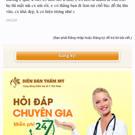
họ thì mắt mk cx mù rồi, e có thằng bạn đi làm mí chỗ bác đỗ thị thu
vân, cx khá đẹp, k có hiện tượng như c
24/1/18
(Bạn phải Đăng nhập hoặc Đăng ký để trả lời bài viết.)
Đăng ký!