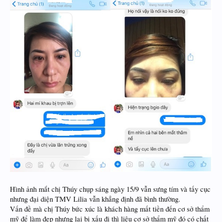
Hình ảnh mắt chị Thúy chụp sáng ngày 15/9 vẫn sưng tím và tấy cục
nhưng đại diện TMV Lilia vẫn khẳng định đã bình thường.
Vấn đề mà chị Thúy bức xúc là khách hàng mất tiền đến cơ sở thẩm
mỹ để làm đẹp nhưng lại bị xấu đi thì liệu cơ sở thẩm mỹ đó có chất