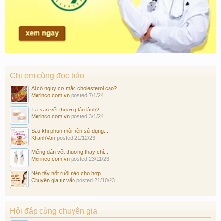
Chị em cùng đọc báo
Ai có nguy cơ mắc cholesterol cao?
Merinco.com.vn
posted
7/1/24
Tại sao vết thương lâu lành?...
Merinco.com.vn
posted
3/1/24
Sau khi phun môi nên sử dụng...
KhanhVan
posted
21/12/23
Miếng dán vết thương thay chỉ...
Merinco.com.vn
posted
23/11/23
Nên tẩy nốt ruồi nào cho hợp...
Chuyên gia tư vấn
posted
21/10/23
Hỏi đáp cùng chuyên gia