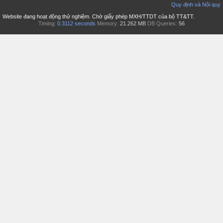
Quy định và Nội quy
Website đang hoạt động thử nghiệm. Chờ giấy phép MXH/TTDT của bộ TT&TT.
Timing:
0.3112 seconds
Memory:
21.262 MB
DB Queries:
56