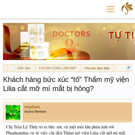
...
Diễn đàn
CHỊ EM CÙNG LÀM ĐẸP
Chị em đọc báo
Khách hàng bức xúc “tố” Thẩm mỹ viện
Lilia cắt mỡ mí mắt bị hỏng?
mrpham
Active Member
Chị Trần Lệ Thúy tỏ ra bức xúc và mệt mỏi khi phản ánh với
Phapluatplus.vn về việc chị đến Thẩm mỹ viện Lilia cắt mỡ mí mắt