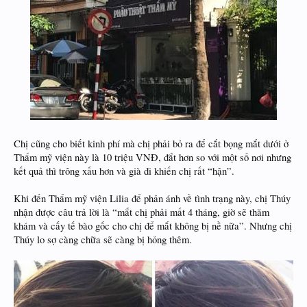
Chị cũng cho biết kinh phí mà chị phải bỏ ra để cắt bọng mắt dưới ở
Thẩm mỹ viện này là 10 triệu VNĐ, đắt hơn so với một số nơi nhưng
kết quả thì trông xấu hơn và già đi khiến chị rất “hận”.
Khi đến Thẩm mỹ viện Lilia để phản ánh về tình trạng này, chị Thúy
nhận được câu trả lời là “mắt chị phải mất 4 tháng, giờ sẽ thăm
khám và cấy tế bào gốc cho chị để mắt không bị nề nữa”. Nhưng chị
Thúy lo sợ càng chữa sẽ càng bị hỏng thêm.