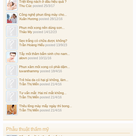
Triệt lông nách ở đâu hiệu quả ?
Thu Cúc
posted
25/3/17
Công nghệ phun lông mày cho...
Xuân Hương
posted
28/12/16
Phun môi xong nên dùng son...
Thảo My
posted
14/12/23
Sẹo trắng có chữa được không?
Trần Hoàng Hiếu
posted
13/9/23
Tẩy môi thâm bẩm sinh cho nam...
alovn
posted
10/11/16
Phun xăm môi xong có phải dặm...
tuvanthammy
posted
18/4/16
Trẻ hóa da có hại gì không, làm...
Trần Thị Mến
posted
21/4/16
Tư vấn mắt: Hai mí mắt không...
Trần Thị Mến
posted
21/4/16
Thêu lông mày mấy ngày thì bong...
Trần Thị Mến
posted
21/4/16
Phẫu thuật thẩm mỹ