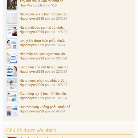
Tẩy nốt ruồi ở đâu tốt nhất hà...
Huệ Minh
posted
27/7/19
Những lưu ý khi hút mỡ bạn cần...
Ngochuyen9999
posted
20/6/24
Nâng mũi bọc sụn tai có vĩnh...
Ngochuyen9999
posted
14/6/24
Lưu ý khi thực hiện phẫu thuật...
Ngochuyen9999
posted
1/6/24
Nên mặc áo định ngực bao lâu...
Ngochuyen9999
posted
28/5/24
Cách hạn chế mỡ tích tụ sau hút...
Ngochuyen9999
posted
22/5/24
Nâng ngực phù hợp nhất ở độ...
Ngochuyen9999
posted
16/5/24
Các công nghệ hút mỡ tiên tiến...
Ngochuyen9999
posted
10/5/24
Hút mỡ bụng không phẫu thuật có...
Ngochuyen9999
posted
4/5/24
Chủ đề được yêu thích