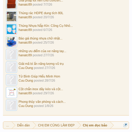
Giải pháp lót nền cho concert...
hanatc89
posted
7/7/26
Thùng rác HDPE dung tích 80L
hanatc89
posted
20/7/26
Thùng Nhựa Nắp Kín: Công Cụ Nhỏ...
hanatc89
posted
6/7/26
Báo giá thùng nhựa chữ nhật...
hanatc89
posted
25/7/26
những ưu điểm của xe nâng tay...
hanatc89
posted
27/7/26
Giải mã bí ẩn năng lượng vũ trụ
Cuu Dung
posted
27/7/26
Tử Bình Giúp Hiểu Mình Hơn
Cuu Dung
posted
28/7/26
Cột chắn inox dây kéo và cột...
hanatc89
posted
29/7/26
Phong thủy văn phòng và cách...
Cuu Dung
posted
1/8/26
...
Diễn đàn
CHỊ EM CÙNG LÀM ĐẸP
Chị em đọc báo