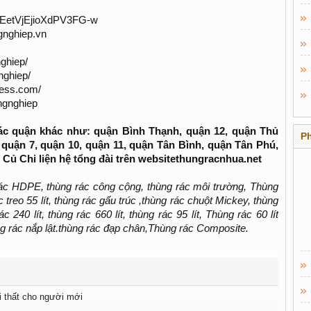
vEetVjEjioXdPV3FG-w
gnghiep.vn
ghiep/
nghiep/
ress.com/
ngnghiep
ác quận khác như: quận Bình Thạnh, quận 12, quận Thủ
P
 quận 7, quận 10, quận 11, quận Tân Bình, quận Tân Phú,
Củ Chi liện hệ tổng đài trên websitethungracnhua.net
ác HDPE, thùng rác công cộng, thùng rác môi trường, Thùng
 treo 55 lít, thùng rác gấu trúc ,thùng rác chuột Mickey, thùng
c 240 lít, thùng rác 660 lít, thùng rác 95 lít, Thùng rác 60 lít
ùng rác nắp lật.thùng rác đạp chân,Thùng rác Composite.
i thất cho người mới