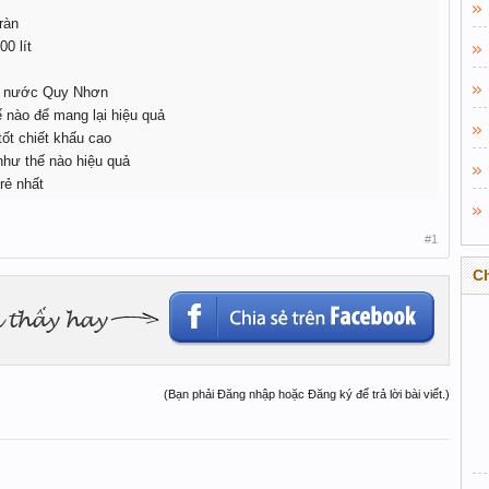
ràn
0 lít
ển nước Quy Nhơn
nào để mang lại hiệu quả
ốt chiết khấu cao
như thế nào hiệu quả
rẻ nhất
#1
C
(Bạn phải Đăng nhập hoặc Đăng ký để trả lời bài viết.)