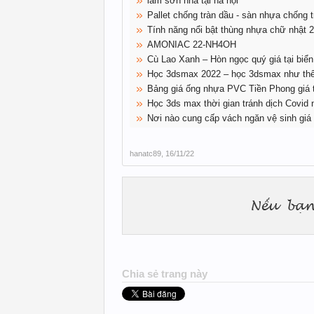
làm sơn nhà tại hà nội
Pallet chống tràn dầu - sàn nhựa chống t
Tính năng nổi bật thùng nhựa chữ nhật 20
AMONIAC 22-NH4OH
Cù Lao Xanh – Hòn ngọc quý giá tại bi
Học 3dsmax 2022 – học 3dsmax như thế 
Bảng giá ống nhựa PVC Tiền Phong giá t
Học 3ds max thời gian tránh dịch Covid 
Nơi nào cung cấp vách ngăn vệ sinh giá 
hanatc89
,
16/11/22
Chia sẻ trang này