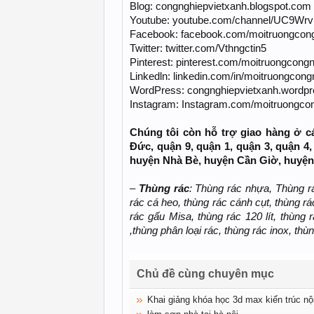
Blog: congnghiepvietxanh.blogspot.com
Youtube: youtube.com/channel/UC9Wr
Facebook: facebook.com/moitruongcon
Twitter: twitter.com/Vthngctin5
Pinterest: pinterest.com/moitruongcongn
Linkedln: linkedin.com/in/moitruongcong
WordPress: congnghiepvietxanh.wordp
Instagram: Instagram.com/moitruongco
Chúng tôi còn hỗ trợ giao hàng ở c
Đức, quận 9, quận 1, quận 3, quận 4,
huyện Nhà Bè, huyện Cần Giờ, huyện 
–
Thùng rác
: Thùng rác nhựa, Thùng r
rác cá heo, thùng rác cánh cụt, thùng rác
rác gấu Misa, thùng rác 120 lít, thùng rá
,thùng phân loại rác, thùng rác inox, th
Chủ đề cùng chuyên mục
Khai giảng khóa học 3d max kiến trúc nộ