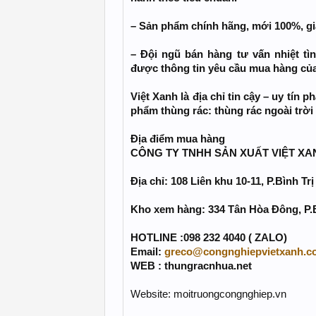
– Sản phẩm chính hãng, mới 100%, gia
– Đội ngũ bán hàng tư vấn nhiệt tì
được thông tin yêu cầu mua hàng của
Việt Xanh là địa chỉ tin cậy – uy tín 
phẩm thùng rác: thùng rác ngoài trời 
Địa điểm mua hàng
CÔNG TY TNHH SẢN XUẤT VIỆT XA
Địa chỉ: 108 Liên khu 10-11, P.Bình T
Kho xem hàng: 334 Tân Hòa Đông, P.
HOTLINE :098 232 4040 ( ZALO)
Email:
greco@congnghiepvietxanh.c
WEB : thungracnhua.net
Website: moitruongcongnghiep.vn