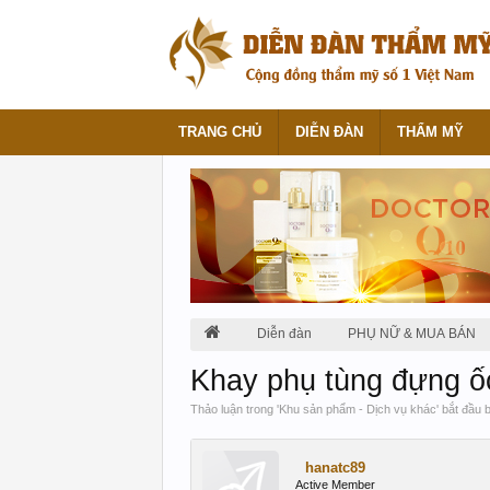
TRANG CHỦ
DIỄN ĐÀN
THẨM MỸ
Diễn đàn
PHỤ NỮ & MUA BÁN
Khay phụ tùng đựng ốc
Thảo luận trong '
Khu sản phẩm - Dịch vụ khác
' bắt đầu 
hanatc89
Active Member