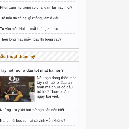
Phun xăm môi xong có phải dặm lại màu môi?
Trẻ hóa da có hại gì không, làm ở đâu...
Tư vấn mắt: Hai mí mắt không đều có...
Thêu lông mày mấy ngày thì bong vảy?
hẫu thuật thẩm mỹ
Tẩy nốt ruồi ở đâu tốt nhất hà nội ?
Nếu bạn đang thắc mắc
tẩy nốt ruồi ở đâu an
toàn mà chưa có câu
trả lời? Tham khảo
ngay bài viết...
Những lưu ý khi hút mỡ bạn cần nên biết
Nâng mũi bọc sụn tai có vĩnh viễn không?