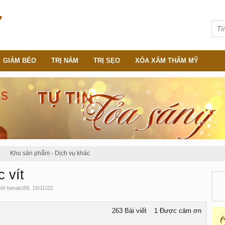
GIẢM BÉO
TRỊ NÁM
TRỊ SẸO
XÓA XĂM THẨM MỸ
Khu sản phẩm - Dịch vụ khác
 vít
bởi
hanatc89
,
16/11/22
.
263 Bài viết
1 Được cảm ơn