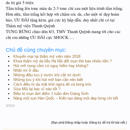
da trị giá 5 triệu
Tắm trắng lên tone màu da 2-3 tone chỉ sau một liệu trình tắm trắng.
Hơn nữa, tắm trắng kết hợp với chăm sóc da, cho một vẻ đẹp hoàn
hảo, ƯU ĐÃI tặng kèm, giá cực kỳ hấp dẫn, duy nhất chỉ có tại
Thẩm mỹ viện Thanh Quỳnh
TƯNG BỪNG chào đón 8/3, TMV Thanh Quỳnh mang tới cho các
chị em những ƯU ĐÃI cực SHOCK….
Chủ đề cùng chuyên mục:
Khuyến mại tại thẩm mỹ viện năm 2018
Khoa thẩm mỹ da liễu Hà Nội đốt mụn thịt bao nhiêu tiền ?
Hút mỡ nọng cằm có nguy hiểm hay không?
Nhấn mí ở đâu
Những điều lưu ý trước khi cắt mí dưới
Những lưu ý khi hút mỡ bạn cần nên biết
Cách điều trị da mặt khô ngứa đỏ và bong tróc
Sửa Mũi lại bác sĩ nào tốt ?
Điều trị mụn dứt điểm 1 tuần đón Giáng Sinh
Nâng mũi sụn Hàn Quốc – Kiến tạo dáng mũi đẹp từng chi tiết
3/3/19
(Bạn phải Đăng nhập hoặc Đăng ký để trả lời bài viết.)