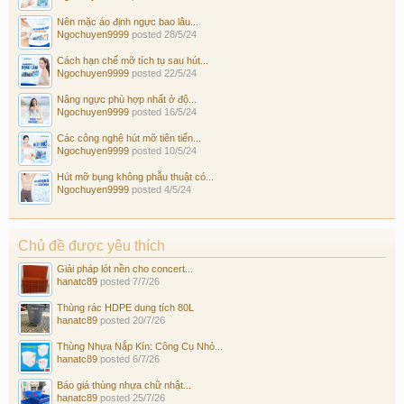
Nên mặc áo định ngực bao lâu...
Ngochuyen9999
posted
28/5/24
Cách hạn chế mỡ tích tụ sau hút...
Ngochuyen9999
posted
22/5/24
Nâng ngực phù hợp nhất ở độ...
Ngochuyen9999
posted
16/5/24
Các công nghệ hút mỡ tiên tiến...
Ngochuyen9999
posted
10/5/24
Hút mỡ bụng không phẫu thuật có...
Ngochuyen9999
posted
4/5/24
Chủ đề được yêu thích
Giải pháp lót nền cho concert...
hanatc89
posted
7/7/26
Thùng rác HDPE dung tích 80L
hanatc89
posted
20/7/26
Thùng Nhựa Nắp Kín: Công Cụ Nhỏ...
hanatc89
posted
6/7/26
Báo giá thùng nhựa chữ nhật...
hanatc89
posted
25/7/26