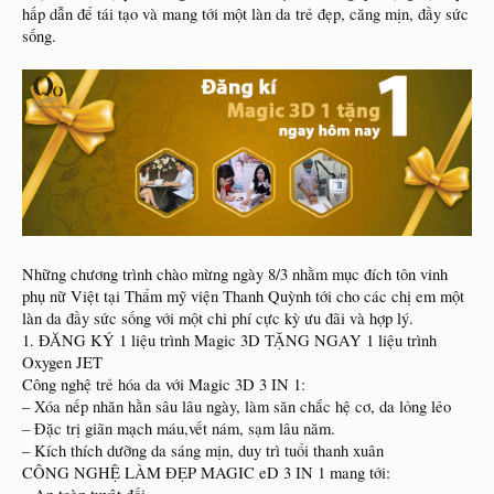
hấp dẫn để tái tạo và mang tới một làn da trẻ đẹp, căng mịn, đầy sức
sống.
Những chương trình chào mừng ngày 8/3 nhằm mục đích tôn vinh
phụ nữ Việt tại Thẩm mỹ viện Thanh Quỳnh tới cho các chị em một
làn da đầy sức sống với một chi phí cực kỳ ưu đãi và hợp lý.
1. ĐĂNG KÝ 1 liệu trình Magic 3D TẶNG NGAY 1 liệu trình
Oxygen JET
Công nghệ trẻ hóa da với Magic 3D 3 IN 1:
– Xóa nếp nhăn hằn sâu lâu ngày, làm săn chắc hệ cơ, da lỏng lẻo
– Đặc trị giãn mạch máu,vết nám, sạm lâu năm.
– Kích thích dưỡng da sáng mịn, duy trì tuổi thanh xuân
CÔNG NGHỆ LÀM ĐẸP MAGIC eD 3 IN 1 mang tới: