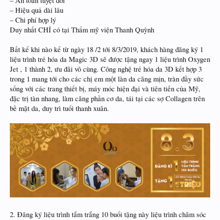
– An toàn tuyệt đối
– Hiệu quả dài lâu
– Chi phí hợp lý
Duy nhất CHỈ có tại Thẩm mỹ viện Thanh Quỳnh
Bất kể khi nào kể từ ngày 18 /2 tới 8/3/2019, khách hàng đăng ký 1
liệu trình trẻ hóa da Magic 3D sẽ được tặng ngay 1 liệu trình Oxygen
Jet , 1 thành 2, ưu đãi vô cùng. Công nghệ trẻ hóa da 3D kết hợp 3
trong 1 mang tới cho các chị em một làn da căng mịn, tràn đầy sức
sống với các trang thiết bị, máy móc hiện đại và tiên tiến của Mỹ,
đặc trị tàn nhang, làm căng phần cơ da, tái tại các sợ Collagen trên
bề mặt da, duy trì tuổi thanh xuân.
2. Đăng ký liệu trình tắm trắng 10 buổi tặng này liệu trình chăm sóc