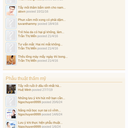
Tẩy môi thâm bẩm sinh cho nam...
alovn
posted
10/11/16
Phun xăm môi xong có phải dặm...
tuvanthammy
posted
18/4/16
Trẻ hóa da có hại gì không, làm...
Trần Thị Mến
posted
21/4/16
Tư vấn mắt: Hai mí mắt không...
Trần Thị Mến
posted
21/4/16
Thêu lông mày mấy ngày thì bong...
Trần Thị Mến
posted
21/4/16
Phẫu thuật thẩm mỹ
Tẩy nốt ruồi ở đâu tốt nhất hà...
Huệ Minh
posted
27/7/19
Những lưu ý khi hút mỡ bạn cần...
Ngochuyen9999
posted
20/6/24
Nâng mũi bọc sụn tai có vĩnh...
Ngochuyen9999
posted
14/6/24
Lưu ý khi thực hiện phẫu thuật...
Ngochuyen9999
posted
1/6/24