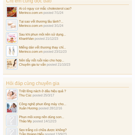
Chị em cùng đọc báo
Ai có nguy cơ mắc cholesterol cao?
Merinco.com.vn
posted
7/1/24
Tại sao vết thương lâu lành?...
Merinco.com.vn
posted
3/1/24
Sau khi phun môi nên sử dụng...
KhanhVan
posted
21/12/23
Miếng dán vết thương thay chỉ...
Merinco.com.vn
posted
23/11/23
Nên tẩy nốt ruồi nào cho hợp...
Chuyên gia tư vấn
posted
21/10/23
Hỏi đáp cùng chuyên gia
Triệt lông nách ở đâu hiệu quả ?
Thu Cúc
posted
25/3/17
Công nghệ phun lông mày cho...
Xuân Hương
posted
28/12/16
Phun môi xong nên dùng son...
Thảo My
posted
14/12/23
Sẹo trắng có chữa được không?
Trần Hoàng Hiếu
posted
13/9/23