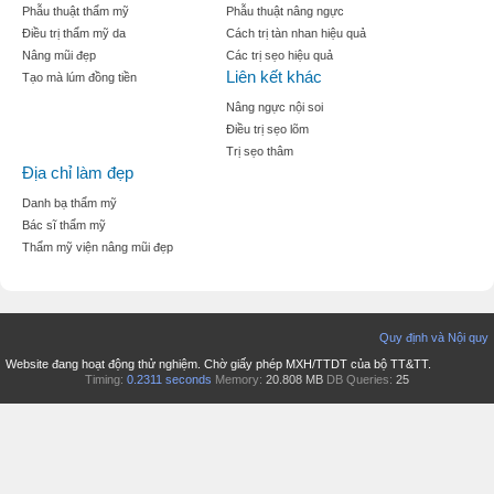
Phẫu thuật thẩm mỹ
Phẫu thuật nâng ngực
Điều trị thẩm mỹ da
Cách trị tàn nhan hiệu quả
Nâng mũi đẹp
Các trị sẹo hiệu quả
Liên kết khác
Tạo mà lúm đồng tiền
Nâng ngực nội soi
Điều trị sẹo lõm
Trị sẹo thâm
Địa chỉ làm đẹp
Danh bạ thẩm mỹ
Bác sĩ thẩm mỹ
Thẩm mỹ viện nâng mũi đẹp
Quy định và Nội quy
Website đang hoạt động thử nghiệm. Chờ giấy phép MXH/TTDT của bộ TT&TT.
Timing:
0.2311 seconds
Memory:
20.808 MB
DB Queries:
25