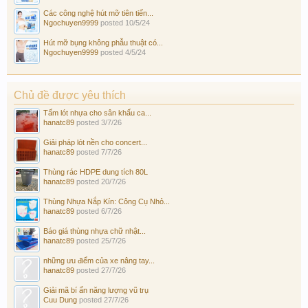
Các công nghệ hút mỡ tiên tiến...
Ngochuyen9999
posted
10/5/24
Hút mỡ bụng không phẫu thuật có...
Ngochuyen9999
posted
4/5/24
Chủ đề được yêu thích
Tấm lót nhựa cho sân khấu ca...
hanatc89
posted
3/7/26
Giải pháp lót nền cho concert...
hanatc89
posted
7/7/26
Thùng rác HDPE dung tích 80L
hanatc89
posted
20/7/26
Thùng Nhựa Nắp Kín: Công Cụ Nhỏ...
hanatc89
posted
6/7/26
Báo giá thùng nhựa chữ nhật...
hanatc89
posted
25/7/26
những ưu điểm của xe nâng tay...
hanatc89
posted
27/7/26
Giải mã bí ẩn năng lượng vũ trụ
Cuu Dung
posted
27/7/26