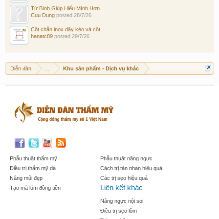
Tử Bình Giúp Hiểu Mình Hơn
Cuu Dung
posted
28/7/26
Cột chắn inox dây kéo và cột...
hanatc89
posted
29/7/26
Diễn đàn
...
Khu sản phẩm - Dịch vụ khác
Phẫu thuật thẩm mỹ
Phẫu thuật nâng ngực
Điều trị thẩm mỹ da
Cách trị tàn nhan hiệu quả
Nâng mũi đẹp
Các trị sẹo hiệu quả
Liên kết khác
Tạo mà lúm đồng tiền
Nâng ngực nội soi
Điều trị sẹo lõm