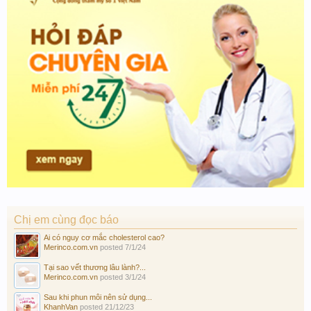
Chị em cùng đọc báo
Ai có nguy cơ mắc cholesterol cao?
Merinco.com.vn
posted
7/1/24
Tại sao vết thương lâu lành?...
Merinco.com.vn
posted
3/1/24
Sau khi phun môi nên sử dụng...
KhanhVan
posted
21/12/23