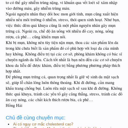
to có thể gây nhiễm trùng nặng, vi khuẩn qua vết loét sẽ xâm nhập
vào đường máu, gây nhiễm trùng máu.
Ngoài nguyên nhân thay đổi hoc mon giới tính, mụn cũng xuất hiện
nhiều nếu môi trường ô nhiễm, stress, thói quen sinh hoạt. Như bạn,
việc thức đêm quá khuya cũng là một phần nguyên nhân gây mụn
trứng cá. Ngoài ra, chế độ ăn uống với nhiều đồ cay, nóng, uống
rượu, cà phê… cũng khiến mụn nổi.
Khi bị mụn, không nên tùy tiện nặn mụn, thoa các sản phẩm lên da
trong khi chưa biết là sản phẩm đó có phù hợp với loại da của mình
hay không. Không điều trị tại các cơ sở, phòng khám không có bác sĩ
chuyên ngành da liễu. Cách tốt nhất là bạn nên đến các cơ sở chuyên
khoa da liễu để được khám, điều trị bằng phương phương pháp thích
hợp nhất.
Để phòng mụn trứng cá, quan trọng nhất là giữ vệ sinh da mặt sạch
sẽ, giúp lỗ chân lông luôn thông thoáng. Khi đi đường, cần mang
khẩu trang chống bụi. Luôn rửa mặt sạch sẽ sau khi đi đường. Không
thức quá khuya, tránh các yếu tố gây căng thẳng, stress, tránh các đồ
ăn cay nóng, các chất kích thích rượu bia, cà phê…
Hồng Hải
Chủ đề cùng chuyên mục:
Ai có nguy cơ mắc cholesterol cao?