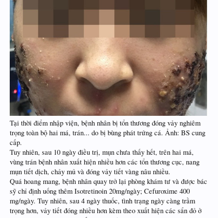
Tại thời điểm nhập viện, bệnh nhân bị tổn thương đóng vảy nghiêm
trọng toàn bộ hai má, trán... do bị bùng phát trứng cá. Ảnh: BS cung
cấp.
Tuy nhiên, sau 10 ngày điều trị, mụn chưa thấy hết, trên hai má,
vùng trán bệnh nhân xuất hiện nhiều hơn các tổn thương cục, nang
mụn tiết dịch, chảy mủ và đóng vảy tiết vàng nâu nhiều.
Quá hoang mang, bệnh nhân quay trở lại phòng khám tư và được bác
sỹ chỉ định uống thêm Isotretinoin 20mg/ngày; Cefuroxime 400
mg/ngày. Tuy nhiên, sau 4 ngày thuốc, tình trạng ngày càng trầm
trọng hơn, vảy tiết đóng nhiều hơn kèm theo xuất hiện các sẩn đỏ ở