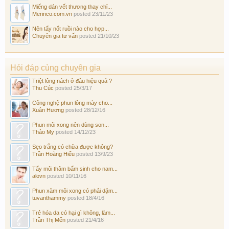
Miếng dán vết thương thay chỉ...
Merinco.com.vn
posted
23/11/23
Nên tẩy nốt ruồi nào cho hợp...
Chuyên gia tư vấn
posted
21/10/23
Hỏi đáp cùng chuyên gia
Triệt lông nách ở đâu hiệu quả ?
Thu Cúc
posted
25/3/17
Công nghệ phun lông mày cho...
Xuân Hương
posted
28/12/16
Phun môi xong nên dùng son...
Thảo My
posted
14/12/23
Sẹo trắng có chữa được không?
Trần Hoàng Hiếu
posted
13/9/23
Tẩy môi thâm bẩm sinh cho nam...
alovn
posted
10/11/16
Phun xăm môi xong có phải dặm...
tuvanthammy
posted
18/4/16
Trẻ hóa da có hại gì không, làm...
Trần Thị Mến
posted
21/4/16