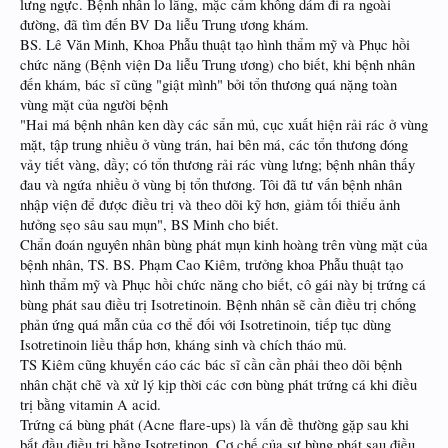
lưng ngực. Bệnh nhân lo lắng, mặc cảm không dám đi ra ngoài
đường, đã tìm đến BV Da liễu Trung ương khám.
BS. Lê Văn Minh, Khoa Phẫu thuật tạo hình thẩm mỹ và Phục hồi
chức năng (Bệnh viện Da liễu Trung ương) cho biết, khi bệnh nhân
đến khám, bác sĩ cũng "giật mình" bởi tổn thương quá nặng toàn
vùng mặt của người bệnh
"Hai má bệnh nhân ken dày các sẩn mủ, cục xuất hiện rải rác ở vùng
mặt, tập trung nhiều ở vùng trán, hai bên má, các tổn thương đóng
vảy tiết vàng, dầy; có tổn thương rải rác vùng lưng; bệnh nhân thấy
đau và ngứa nhiều ở vùng bị tổn thương. Tôi đã tư vấn bệnh nhân
nhập viện để được điều trị và theo dõi kỹ hơn, giảm tối thiểu ảnh
hưởng sẹo sâu sau mụn", BS Minh cho biết.
Chẩn đoán nguyên nhân bùng phát mụn kinh hoàng trên vùng mặt của
bệnh nhân, TS. BS. Phạm Cao Kiêm, trưởng khoa Phẫu thuật tạo
hình thẩm mỹ và Phục hồi chức năng cho biết, cô gái này bị trứng cá
bùng phát sau điều trị Isotretinoin. Bệnh nhân sẽ cần điều trị chống
phản ứng quá mẫn của cơ thể đối với Isotretinoin, tiếp tục dùng
Isotretinoin liều thấp hơn, kháng sinh và chích tháo mủ.
TS Kiêm cũng khuyến cáo các bác sĩ cần cần phải theo dõi bệnh
nhân chặt chẽ và xử lý kịp thời các cơn bùng phát trứng cá khi điều
trị bằng vitamin A acid.
Trứng cá bùng phát (Acne flare-ups) là vấn đề thường gặp sau khi
bắt đầu điều trị bằng Isotretinon. Cơ chế của sự bùng phát sau điều