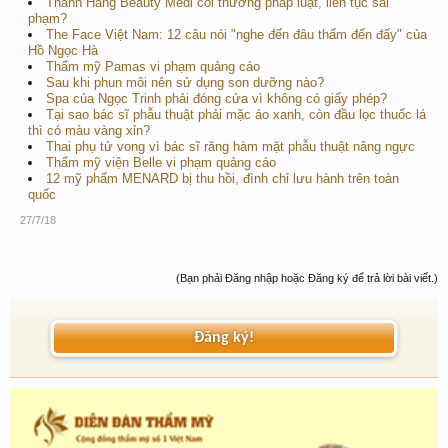
Thanh Hằng Beauty Medi coi thường pháp luật, liên tục sai
phạm?
The Face Việt Nam: 12 câu nói "nghe đến đâu thấm đến đấy" của
Hồ Ngọc Hà
Thẩm mỹ Pamas vi phạm quảng cáo
Sau khi phun môi nên sử dụng son dưỡng nào?
Spa của Ngọc Trinh phải đóng cửa vì không có giấy phép?
Tại sao bác sĩ phẫu thuật phải mặc áo xanh, còn đầu lọc thuốc lá
thì có màu vàng xỉn?
Thai phụ tử vong vì bác sĩ răng hàm mặt phẫu thuật nâng ngực
Thẩm mỹ viện Belle vi phạm quảng cáo
12 mỹ phẩm MENARD bị thu hồi, đình chỉ lưu hành trên toàn
quốc
27/7/18
(Bạn phải Đăng nhập hoặc Đăng ký để trả lời bài viết.)
Đăng ký!