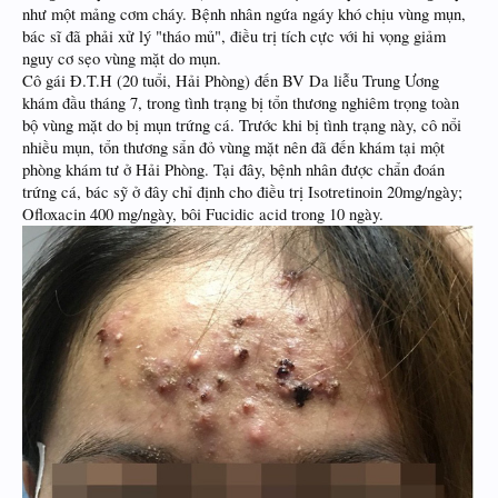
như một mảng cơm cháy. Bệnh nhân ngứa ngáy khó chịu vùng mụn,
bác sĩ đã phải xử lý "tháo mủ", điều trị tích cực với hi vọng giảm
nguy cơ sẹo vùng mặt do mụn.
Cô gái Đ.T.H (20 tuổi, Hải Phòng) đến BV Da liễu Trung Ương
khám đầu tháng 7, trong tình trạng bị tổn thương nghiêm trọng toàn
bộ vùng mặt do bị mụn trứng cá. Trước khi bị tình trạng này, cô nổi
nhiều mụn, tổn thương sẩn đỏ vùng mặt nên đã đến khám tại một
phòng khám tư ở Hải Phòng. Tại đây, bệnh nhân được chẩn đoán
trứng cá, bác sỹ ở đây chỉ định cho điều trị Isotretinoin 20mg/ngày;
Ofloxacin 400 mg/ngày, bôi Fucidic acid trong 10 ngày.