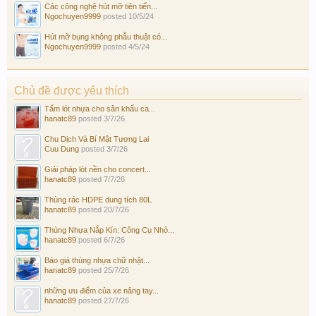
Các công nghệ hút mỡ tiên tiến...
Ngochuyen9999
posted
10/5/24
Hút mỡ bụng không phẫu thuật có...
Ngochuyen9999
posted
4/5/24
Chủ đề được yêu thích
Tấm lót nhựa cho sân khấu ca...
hanatc89
posted
3/7/26
Chu Dịch Và Bí Mật Tương Lai
Cuu Dung
posted
3/7/26
Giải pháp lót nền cho concert...
hanatc89
posted
7/7/26
Thùng rác HDPE dung tích 80L
hanatc89
posted
20/7/26
Thùng Nhựa Nắp Kín: Công Cụ Nhỏ...
hanatc89
posted
6/7/26
Báo giá thùng nhựa chữ nhật...
hanatc89
posted
25/7/26
những ưu điểm của xe nâng tay...
hanatc89
posted
27/7/26