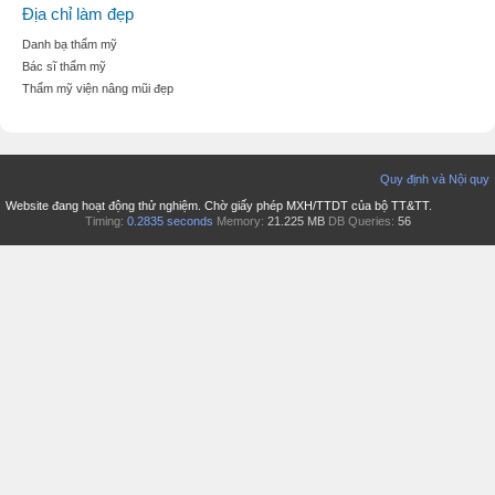
Địa chỉ làm đẹp
Danh bạ thẩm mỹ
Bác sĩ thẩm mỹ
Thẩm mỹ viện nâng mũi đẹp
Quy định và Nội quy
Website đang hoạt động thử nghiệm. Chờ giấy phép MXH/TTDT của bộ TT&TT.
Timing:
0.2835 seconds
Memory:
21.225 MB
DB Queries:
56