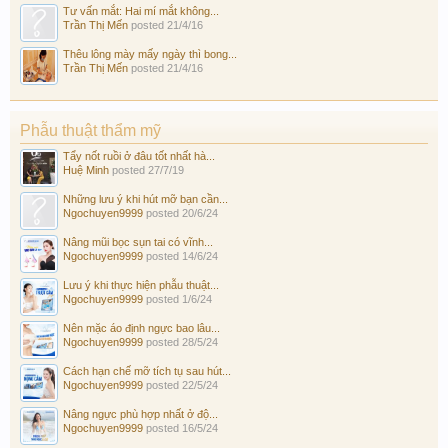
Tư vấn mắt: Hai mí mắt không...
Trần Thị Mến
posted
21/4/16
Thêu lông mày mấy ngày thì bong...
Trần Thị Mến
posted
21/4/16
Phẫu thuật thẩm mỹ
Tẩy nốt ruồi ở đâu tốt nhất hà...
Huệ Minh
posted
27/7/19
Những lưu ý khi hút mỡ bạn cần...
Ngochuyen9999
posted
20/6/24
Nâng mũi bọc sụn tai có vĩnh...
Ngochuyen9999
posted
14/6/24
Lưu ý khi thực hiện phẫu thuật...
Ngochuyen9999
posted
1/6/24
Nên mặc áo định ngực bao lâu...
Ngochuyen9999
posted
28/5/24
Cách hạn chế mỡ tích tụ sau hút...
Ngochuyen9999
posted
22/5/24
Nâng ngực phù hợp nhất ở độ...
Ngochuyen9999
posted
16/5/24