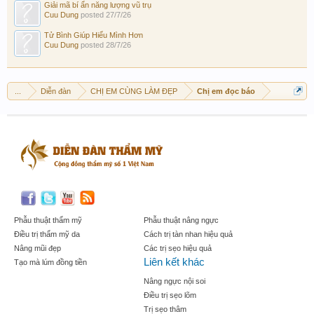
Giải mã bí ẩn năng lượng vũ trụ
Cuu Dung
posted
27/7/26
Tử Bình Giúp Hiểu Mình Hơn
Cuu Dung
posted
28/7/26
...
Diễn đàn
CHỊ EM CÙNG LÀM ĐẸP
Chị em đọc báo
Phẫu thuật thẩm mỹ
Phẫu thuật nâng ngực
Điều trị thẩm mỹ da
Cách trị tàn nhan hiệu quả
Nâng mũi đẹp
Các trị sẹo hiệu quả
Liên kết khác
Tạo mà lúm đồng tiền
Nâng ngực nội soi
Điều trị sẹo lõm
Trị sẹo thâm