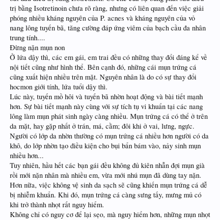
trị bằng Isotretinoin chưa rõ ràng, nhưng có liên quan đến việc giải
phóng nhiều kháng nguyên của P. acnes và kháng nguyên của vỏ
nang lông tuyến bã, tăng cường đáp ứng viêm của bạch cầu đa nhân
trung tính....
Đừng nặn mụn non
Ở lứa dậy thì, các em gái, em trai đều có những thay đổi đáng kể về
nội tiết cũng như hình thể. Bên cạnh đó, những cái mụn trứng cá
cũng xuất hiện nhiều trên mặt. Nguyên nhân là do có sự thay đổi
hocmon giới tính, lứa tuổi dậy thì.
Lúc này, tuyến mồ hôi và tuyến bã nhờn hoạt động và bài tiết mạnh
hơn. Sự bài tiết mạnh này cùng với sự tích tụ vi khuẩn tại các nang
lông làm mụn phát sinh ngày càng nhiều. Mụn trứng cá có thể ở trên
da mặt, hay gặp nhất ở trán, má, cằm; đôi khi ở vai, lưng, ngực.
Người có lớp da nhờn thường có mụn trứng cá nhiều hơn người có da
khô, do lớp nhờn tạo điều kiện cho bụi bẩn bám vào, nảy sinh mụn
nhiều hơn...
Tuy nhiên, hầu hết các bạn gái đều không đủ kiên nhẫn đợi mụn già
rồi mới nặn nhân mà nhiều em, vừa mới nhú mụn đã dùng tay nặn.
Hơn nữa, việc không vệ sinh da sạch sẽ cũng khiến mụn trứng cá dễ
bị nhiễm khuẩn. Khi đó, mụn trứng cá càng sưng tấy, mưng mủ có
khi trở thành nhọt rất nguy hiểm.
Không chỉ có nguy cơ để lại sẹo, mà nguy hiểm hơn, những mụn nhọt