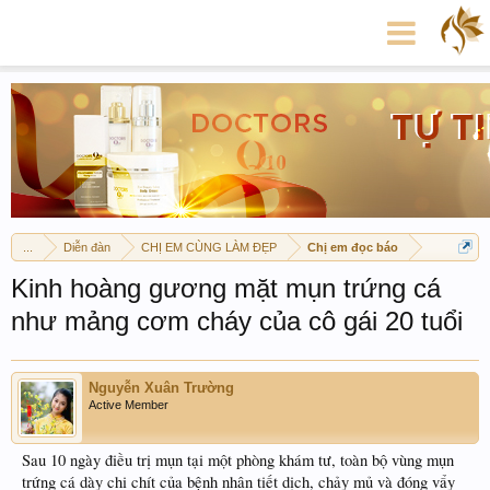
...
Diễn đàn
CHỊ EM CÙNG LÀM ĐẸP
Chị em đọc báo
Kinh hoàng gương mặt mụn trứng cá
như mảng cơm cháy của cô gái 20 tuổi
Nguyễn Xuân Trường
Active Member
Sau 10 ngày điều trị mụn tại một phòng khám tư, toàn bộ vùng mụn
trứng cá dày chi chít của bệnh nhân tiết dịch, chảy mủ và đóng vẩy