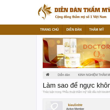
TRANG CHỦ
DIỄN ĐÀN
THẨM MỸ
Diễn đàn
KINH NGHIỆM THẨM 
Làm sao để ngực không
Thảo luận trong '
Phẫu thuật thẩm mỹ
' bắt đầu bởi
kieulin
kieulinhtr
Active Member