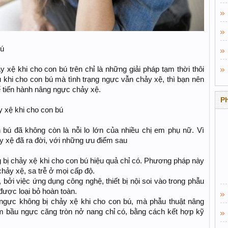
bú
xệ khi cho con bú trên chỉ là những giải pháp tạm thời thôi
u khi cho con bú mà tình trạng ngực vẫn chảy xệ, thì bạn nên
 tiến hành nâng ngực chảy xệ.
P
 xệ khi cho con bú
bú đã không còn là nỗi lo lớn của nhiều chị em phụ nữ. Vì
 xệ đã ra đời, với những ưu điểm sau
bị chảy xệ khi cho con bú hiệu quả chỉ có. Phương pháp này
chảy xệ, sa trễ ở mọi cấp độ.
 bởi việc ứng dụng công nghệ, thiết bị nội soi vào trong phẫu
được loại bỏ hoàn toàn.
 ngực không bị chảy xệ khi cho con bú, mà phẫu thuật nâng
 bầu ngực căng tròn nở nang chỉ có, bằng cách kết hợp kỹ