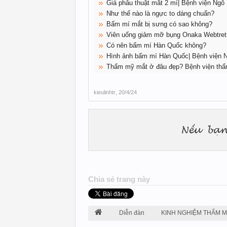
Giá phẫu thuật mắt 2 mí| Bệnh viện Ng
Như thế nào là ngực to dáng chuẩn?
Bấm mí mắt bị sưng có sao không?
Viên uống giảm mỡ bụng Onaka Webtret
Có nên bấm mí Hàn Quốc không?
Hình ảnh bấm mí Hàn Quốc| Bệnh viện
Thẩm mỹ mắt ở đâu đẹp? Bệnh viện th
kieulinhtr
,
20/4/24
Chia sẻ trang này
Diễn đàn
KINH NGHIỆM THẨM 