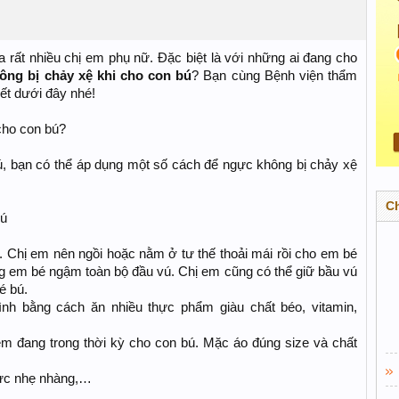
 rất nhiều chị em phụ nữ. Đặc biệt là với những ai đang cho
ông bị chảy xệ khi cho con bú
? Bạn cùng Bệnh viện thẩm
ết dưới đây nhé!
cho con bú?
ú, bạn có thể áp dụng một số cách để ngực không bị chảy xệ
C
bú
 Chị em nên ngồi hoặc nằm ở tư thế thoải mái rồi cho em bé
g em bé ngậm toàn bộ đầu vú. Chị em cũng có thể giữ bầu vú
́ bú.
̀nh bằng cách ăn nhiều thực phẩm giàu chất béo, vitamin,
m đang trong thời kỳ cho con bú. Mặc áo đúng size và chất
ực nhẹ nhàng,…