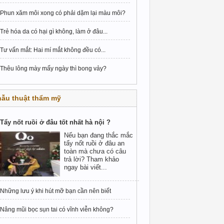
Phun xăm môi xong có phải dặm lại màu môi?
Trẻ hóa da có hại gì không, làm ở đâu...
Tư vấn mắt: Hai mí mắt không đều có...
Thêu lông mày mấy ngày thì bong vảy?
hẫu thuật thẩm mỹ
Tẩy nốt ruồi ở đâu tốt nhất hà nội ?
Nếu bạn đang thắc mắc
tẩy nốt ruồi ở đâu an
toàn mà chưa có câu
trả lời? Tham khảo
ngay bài viết...
Những lưu ý khi hút mỡ bạn cần nên biết
Nâng mũi bọc sụn tai có vĩnh viễn không?