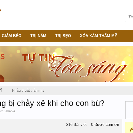
GIẢM BÉO
TRỊ NÁM
TRỊ SẸO
XÓA XĂM THẨM MỸ
MỸ
Phẫu thuật thẩm mỹ
 bị chảy xệ khi cho con bú?
htr
,
20/4/24
.
216 Bài viết
0 Được cảm ơn