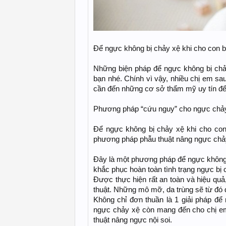
Để ngực không bị chảy xệ khi cho con 
Những biện pháp để ngực không bị chảy 
bạn nhé. Chính vì vậy, nhiều chị em sa
cần đến những cơ sở thẩm mỹ uy tín để
Phương pháp “cứu nguy” cho ngực chảy
Để ngực không bị chảy xệ khi cho con 
phương pháp phẫu thuật nâng ngực chảy
Đây là một phương pháp để ngực không 
khắc phục hoàn toàn tình trạng ngực bị 
Được thực hiện rất an toàn và hiệu quả,
thuật. Những mô mỡ, da trùng sẽ từ đó 
Không chỉ đơn thuần là 1 giải pháp để
ngực chảy xệ còn mang đến cho chị em
thuật nâng ngực nội soi.