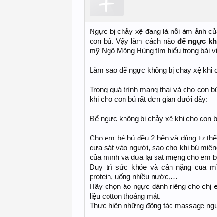
Ngực bị chảy xệ đang là nỗi ám ảnh của
con bú. Vậy làm cách nào
để ngực kh
mỹ Ngô Mộng Hùng tìm hiểu trong bài vi
Làm sao để ngực không bị chảy xệ khi 
Trong quá trình mang thai và cho con b
khi cho con bú rất đơn giản dưới đây:
Để ngực không bị chảy xệ khi cho con 
Cho em bé bú đều 2 bên và đúng tư thế.
dựa sát vào người, sao cho khi bú miện
của mình và đưa lại sát miệng cho em be
Duy trì sức khỏe và cân nặng của mi
protein, uống nhiều nước,…
Hãy chọn áo ngực dành riêng cho chị e
liệu cotton thoáng mát.
Thực hiện những động tác massage ng