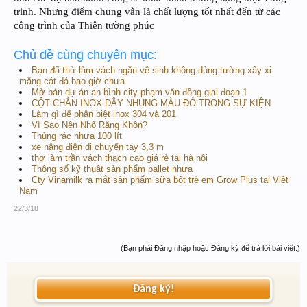
trình. Nhưng điểm chung vẫn là chất lượng tốt nhất đến từ các
công trình của Thiên tường phúc
Chủ đề cùng chuyên mục:
Bạn đã thử làm vách ngăn vệ sinh không dùng tường xây xi
măng cát đá bao giờ chưa
Mở bán dự án an bình city phạm văn đồng giai đoạn 1
CỘT CHẮN INOX DÂY NHUNG MÀU ĐỎ TRONG SỰ KIỆN
Làm gì để phân biệt inox 304 và 201
Vì Sao Nên Nhổ Răng Khôn?
Thùng rác nhựa 100 lít
xe nâng điện di chuyển tay 3,3 m
thợ làm trần vách thạch cao giá rẻ tại hà nội
Thông số kỹ thuật sản phẩm pallet nhựa
Cty Vinamilk ra mắt sản phẩm sữa bột trẻ em Grow Plus tại Việt
Nam
22/3/18
(Bạn phải Đăng nhập hoặc Đăng ký để trả lời bài viết.)
Đăng ký!