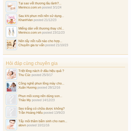
Tại sao vết thương lâu lành?...
Merinco.com.vn
posted
3/1/24
Sau khi phun môi nên sử dụng...
KhanhVan
posted
21/12/23
Miếng dán vết thương thay chỉ...
Merinco.com.vn
posted
23/11/23
Nên tẩy nốt ruồi nào cho hợp...
Chuyên gia tư vấn
posted
21/10/23
Hỏi đáp cùng chuyên gia
Triệt lông nách ở đâu hiệu quả ?
Thu Cúc
posted
25/3/17
Công nghệ phun lông mày cho...
Xuân Hương
posted
28/12/16
Phun môi xong nên dùng son...
Thảo My
posted
14/12/23
Sẹo trắng có chữa được không?
Trần Hoàng Hiếu
posted
13/9/23
Tẩy môi thâm bẩm sinh cho nam...
alovn
posted
10/11/16