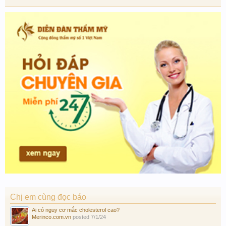
Chị em cùng đọc báo
Ai có nguy cơ mắc cholesterol cao?
Merinco.com.vn
posted
7/1/24