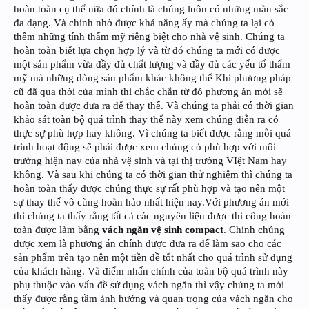
hoàn toàn cụ thể nữa đó chính là chúng luôn có những màu sắc
đa dạng. Và chính nhờ được khả năng ấy mà chúng ta lại có
thêm những tính thẩm mỹ riêng biệt cho nhà vệ sinh. Chúng ta
hoàn toàn biết lựa chọn hợp lý và từ đó chúng ta mới có được
một sản phẩm vừa đầy đủ chất lượng và đầy đủ các yếu tố thẩm
mỹ mà những dòng sản phẩm khác không thể Khi phương pháp
cũ đã qua thời của mình thì chắc chắn từ đó phương án mới sẽ
hoàn toàn được đưa ra để thay thế. Và chúng ta phải có thời gian
khảo sát toàn bộ quá trình thay thế này xem chúng diễn ra có
thực sự phù hợp hay không. Vì chúng ta biết được rằng mỗi quá
trình hoạt động sẽ phải được xem chúng có phù hợp với môi
trường hiện nay của nhà vệ sinh và tại thị trường VIệt Nam hay
không. Và sau khi chúng ta có thời gian thử nghiệm thì chúng ta
hoàn toàn thấy được chúng thực sự rất phù hợp và tạo nên một
sự thay thế vô cùng hoàn hảo nhất hiện nay.Với phương án mới
thì chúng ta thấy rằng tất cả các nguyên liệu được thi công hoàn
toàn được làm bằng
vách ngăn vệ sinh compact
. Chính chúng
được xem là phương án chính được đưa ra để làm sao cho các
sản phẩm trên tạo nên một tiền đề tốt nhất cho quá trình sử dụng
của khách hàng. Và điểm nhấn chính của toàn bộ quá trình này
phụ thuộc vào vấn đề sử dụng vách ngăn thì vậy chúng ta mới
thấy được rằng tầm ảnh hưởng và quan trọng của vách ngăn cho