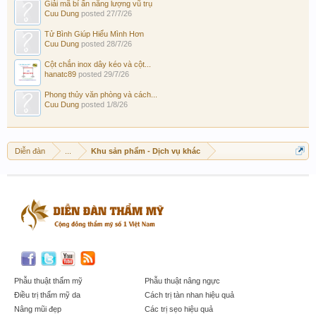
Giải mã bí ẩn năng lượng vũ trụ
Cuu Dung
posted
27/7/26
Tử Bình Giúp Hiểu Mình Hơn
Cuu Dung
posted
28/7/26
Cột chắn inox dây kéo và cột...
hanatc89
posted
29/7/26
Phong thủy văn phòng và cách...
Cuu Dung
posted
1/8/26
Diễn đàn
...
Khu sản phẩm - Dịch vụ khác
Phẫu thuật thẩm mỹ
Phẫu thuật nâng ngực
Điều trị thẩm mỹ da
Cách trị tàn nhan hiệu quả
Nâng mũi đẹp
Các trị sẹo hiệu quả