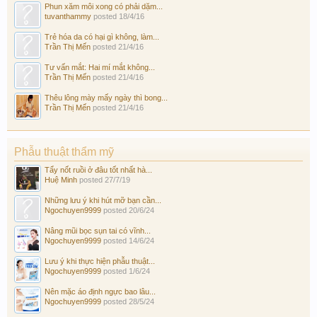
Phun xăm môi xong có phải dặm...
tuvanthammy
posted
18/4/16
Trẻ hóa da có hại gì không, làm...
Trần Thị Mến
posted
21/4/16
Tư vấn mắt: Hai mí mắt không...
Trần Thị Mến
posted
21/4/16
Thêu lông mày mấy ngày thì bong...
Trần Thị Mến
posted
21/4/16
Phẫu thuật thẩm mỹ
Tẩy nốt ruồi ở đâu tốt nhất hà...
Huệ Minh
posted
27/7/19
Những lưu ý khi hút mỡ bạn cần...
Ngochuyen9999
posted
20/6/24
Nâng mũi bọc sụn tai có vĩnh...
Ngochuyen9999
posted
14/6/24
Lưu ý khi thực hiện phẫu thuật...
Ngochuyen9999
posted
1/6/24
Nên mặc áo định ngực bao lâu...
Ngochuyen9999
posted
28/5/24