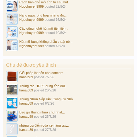
Cách hạn chế mỡ tích tụ sau hút...
Ngochuyen9999
posted
22/5/24
Nâng ngực phù hợp nhất ở độ...
Ngochuyen9999
posted
16/5/24
Các công nghệ hút mỡ tiên tiến...
Ngochuyen9999
posted
10/5/24
Hút mỡ bụng không phẫu thuật có...
Ngochuyen9999
posted
4/5/24
Chủ đề được yêu thích
Giải pháp lót nền cho concert...
hanatc89
posted
7/7/26
Thùng rác HDPE dung tích 80L
hanatc89
posted
20/7/26
Thùng Nhựa Nắp Kín: Công Cụ Nhỏ...
hanatc89
posted
6/7/26
Báo giá thùng nhựa chữ nhật...
hanatc89
posted
25/7/26
những ưu điểm của xe nâng tay...
hanatc89
posted
27/7/26