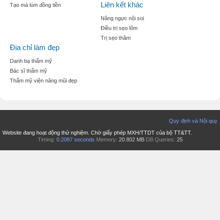
Liên kết khác
Tạo mà lúm đồng tiền
Nâng ngực nội soi
Điều trị sẹo lõm
Trị sẹo thâm
Địa chỉ làm đẹp
Danh bạ thẩm mỹ
Bác sĩ thẩm mỹ
Thẩm mỹ viện nâng mũi đẹp
Quy định và Nội quy
Website đang hoạt động thử nghiệm. Chờ giấy phép MXH/TTDT của bộ TT&TT.
Timing:
0.2087 seconds
Memory:
20.802 MB
DB Queries:
25