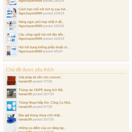
Ngochuyen9999
posted
28/5/24
Cách hạn chế mỡ tích tụ sau hút...
Ngochuyen9999
posted
22/5/24
Nâng ngực phù hợp nhất ở độ...
Ngochuyen9999
posted
16/5/24
Các công nghệ hút mỡ tiên tiến...
Ngochuyen9999
posted
10/5/24
Hút mỡ bụng không phẫu thuật có...
Ngochuyen9999
posted
4/5/24
Chủ đề được yêu thích
Giải pháp lót nền cho concert...
hanatc89
posted
7/7/26
Thùng rác HDPE dung tích 80L
hanatc89
posted
20/7/26
Thùng Nhựa Nắp Kín: Công Cụ Nhỏ...
hanatc89
posted
6/7/26
Báo giá thùng nhựa chữ nhật...
hanatc89
posted
25/7/26
những ưu điểm của xe nâng tay...
hanatc89
posted
27/7/26