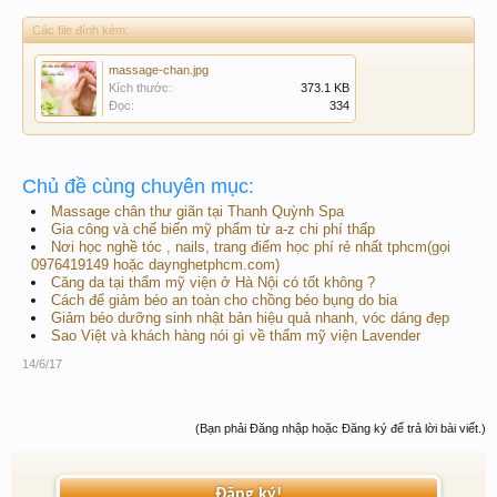
Các file đính kèm:
massage-chan.jpg
Kích thước:
373.1 KB
Đọc:
334
Chủ đề cùng chuyên mục:
Massage chân thư giãn tại Thanh Quỳnh Spa
Gia công và chế biến mỹ phẩm từ a-z chi phí thấp
Nơi học nghề tóc , nails, trang điểm học phí rẻ nhất tphcm(gọi
0976419149 hoặc daynghetphcm.com)
Căng da tại thẩm mỹ viện ở Hà Nội có tốt không ?
Cách để giảm béo an toàn cho chồng béo bụng do bia
Giảm béo dưỡng sinh nhật bản hiệu quả nhanh, vóc dáng đẹp
Sao Việt và khách hàng nói gì về thẩm mỹ viện Lavender
14/6/17
(Bạn phải Đăng nhập hoặc Đăng ký để trả lời bài viết.)
Đăng ký!