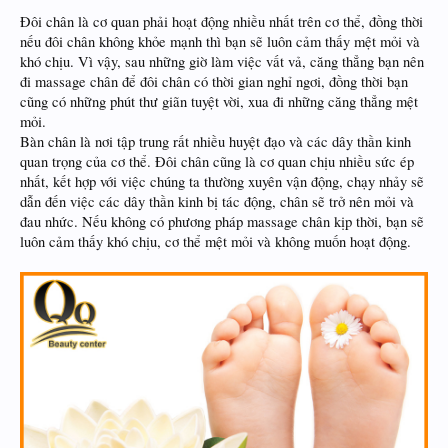
Đôi chân là cơ quan phải hoạt động nhiều nhất trên cơ thể, đồng thời
nếu đôi chân không khỏe mạnh thì bạn sẽ luôn cảm thấy mệt mỏi và
khó chịu. Vì vậy, sau những giờ làm việc vất vả, căng thẳng bạn nên
đi massage chân để đôi chân có thời gian nghỉ ngơi, đồng thời bạn
cũng có những phút thư giãn tuyệt vời, xua đi những căng thẳng mệt
mỏi.
Bàn chân là nơi tập trung rất nhiều huyệt đạo và các dây thần kinh
quan trọng của cơ thể. Đôi chân cũng là cơ quan chịu nhiều sức ép
nhất, kết hợp với việc chúng ta thường xuyên vận động, chạy nhảy sẽ
dẫn đến việc các dây thần kinh bị tác động, chân sẽ trở nên mỏi và
đau nhức. Nếu không có phương pháp massage chân kịp thời, bạn sẽ
luôn cảm thấy khó chịu, cơ thể mệt mỏi và không muốn hoạt động.