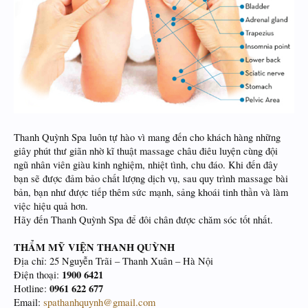
Thanh Quỳnh Spa luôn tự hào vì mang đến cho khách hàng những
giây phút thư giãn nhờ kĩ thuật massage châu điêu luyện cùng đội
ngũ nhân viên giàu kinh nghiệm, nhiệt tình, chu đáo. Khi đến đây
bạn sẽ được đảm bảo chất lượng dịch vụ, sau quy trình massage bài
bản, bạn như được tiếp thêm sức mạnh, sảng khoái tinh thần và làm
việc hiệu quả hơn.
Hãy đến Thanh Quỳnh Spa để đôi chân được chăm sóc tốt nhất.
THẨM MỸ VIỆN THANH QUỲNH
Địa chỉ: 25 Nguyễn Trãi – Thanh Xuân – Hà Nội
1900 6421
Điện thoại:
0961 622 677
Hotline:
Email:
spathanhquynh@gmail.com