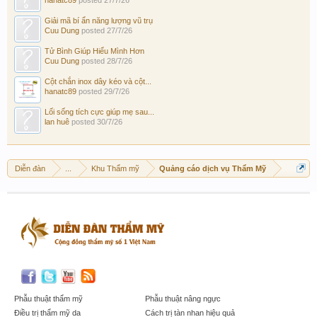
Giải mã bí ẩn năng lượng vũ trụ
Cuu Dung
posted
27/7/26
Tử Bình Giúp Hiểu Mình Hơn
Cuu Dung
posted
28/7/26
Cột chắn inox dây kéo và cột...
hanatc89
posted
29/7/26
Lối sống tích cực giúp mẹ sau...
lan huê
posted
30/7/26
Diễn đàn
...
Khu Thẩm mỹ
Quảng cáo dịch vụ Thẩm Mỹ
Phẫu thuật thẩm mỹ
Phẫu thuật nâng ngực
Điều trị thẩm mỹ da
Cách trị tàn nhan hiệu quả