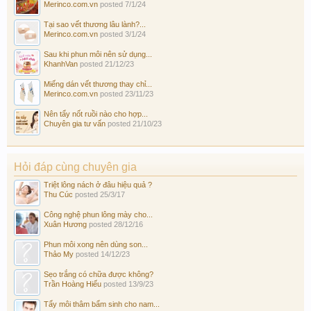
Merinco.com.vn
posted
7/1/24
Tại sao vết thương lâu lành?...
Merinco.com.vn
posted
3/1/24
Sau khi phun môi nên sử dụng...
KhanhVan
posted
21/12/23
Miếng dán vết thương thay chỉ...
Merinco.com.vn
posted
23/11/23
Nên tẩy nốt ruồi nào cho hợp...
Chuyên gia tư vấn
posted
21/10/23
Hỏi đáp cùng chuyên gia
Triệt lông nách ở đâu hiệu quả ?
Thu Cúc
posted
25/3/17
Công nghệ phun lông mày cho...
Xuân Hương
posted
28/12/16
Phun môi xong nên dùng son...
Thảo My
posted
14/12/23
Sẹo trắng có chữa được không?
Trần Hoàng Hiếu
posted
13/9/23
Tẩy môi thâm bẩm sinh cho nam...