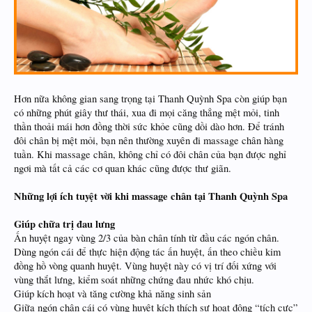
Hơn nữa không gian sang trọng tại Thanh Quỳnh Spa còn giúp bạn
có những phút giây thư thái, xua đi mọi căng thẳng mệt mỏi, tinh
thần thoải mái hơn đồng thời sức khỏe cũng dồi dào hơn. Để tránh
đôi chân bị mệt mỏi, bạn nên thường xuyên đi massage chân hàng
tuần. Khi massage chân, không chỉ có đôi chân của bạn được nghỉ
ngơi mà tất cả các cơ quan khác cũng được thư giãn.
Những lợi ích tuyệt vời khi massage chân tại Thanh Quỳnh Spa
Giúp chữa trị đau lưng
Ấn huyệt ngay vùng 2/3 của bàn chân tính từ đầu các ngón chân.
Dùng ngón cái để thực hiện động tác ấn huyệt, ấn theo chiều kim
đồng hồ vòng quanh huyệt. Vùng huyệt này có vị trí đối xứng với
vùng thắt lưng, kiểm soát những chứng đau nhức khó chịu.
Giúp kích hoạt và tăng cường khả năng sinh sản
Giữa ngón chân cái có vùng huyệt kích thích sự hoạt động “tích cực”