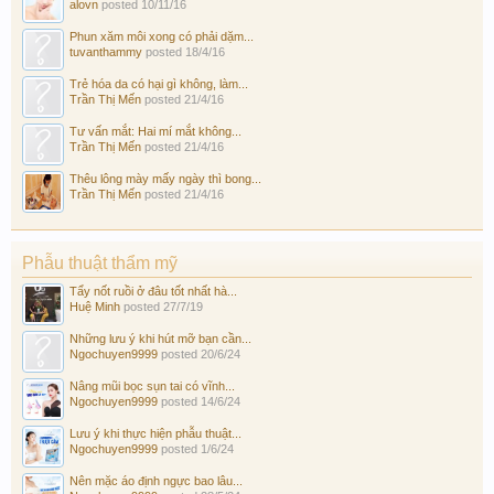
alovn
posted
10/11/16
Phun xăm môi xong có phải dặm...
tuvanthammy
posted
18/4/16
Trẻ hóa da có hại gì không, làm...
Trần Thị Mến
posted
21/4/16
Tư vấn mắt: Hai mí mắt không...
Trần Thị Mến
posted
21/4/16
Thêu lông mày mấy ngày thì bong...
Trần Thị Mến
posted
21/4/16
Phẫu thuật thẩm mỹ
Tẩy nốt ruồi ở đâu tốt nhất hà...
Huệ Minh
posted
27/7/19
Những lưu ý khi hút mỡ bạn cần...
Ngochuyen9999
posted
20/6/24
Nâng mũi bọc sụn tai có vĩnh...
Ngochuyen9999
posted
14/6/24
Lưu ý khi thực hiện phẫu thuật...
Ngochuyen9999
posted
1/6/24
Nên mặc áo định ngực bao lâu...