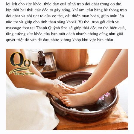
lợi ích cho sức khỏe. thúc đẩy quá trình trao đổi chất trong cơ thể,
kịp thời bài thải các độc tố gây nóng, khí ẩm, cân bằng hệ thống trao
đổi chất và nội tiết tố của cơ thể, cải thiện tuần hoàn, giúp máu lên
não tốt và giúp cho tinh thần sảng khoái. Vì thế, trọn gói dịch vụ
massage foot tại Thanh Quỳnh Spa sẽ giúp thải độc cơ thể hiệu quả,
tăng cường sức khỏe của bạn một cách nhanh chóng cũng như giải
quyết triệt để vấn đề đau nhức xương khớp khu vực bàn chân.