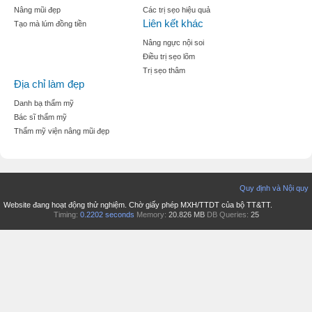
Nâng mũi đẹp
Các trị sẹo hiệu quả
Liên kết khác
Tạo mà lúm đồng tiền
Nâng ngực nội soi
Điều trị sẹo lõm
Trị sẹo thâm
Địa chỉ làm đẹp
Danh bạ thẩm mỹ
Bác sĩ thẩm mỹ
Thẩm mỹ viện nâng mũi đẹp
Quy định và Nội quy
Website đang hoạt động thử nghiệm. Chờ giấy phép MXH/TTDT của bộ TT&TT.
Timing:
0.2202 seconds
Memory:
20.826 MB
DB Queries:
25