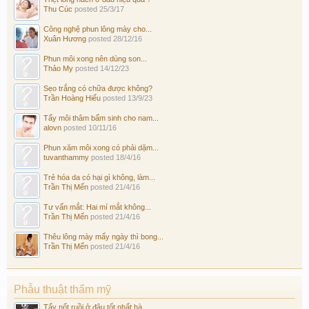
Thu Cúc
posted
25/3/17
Công nghệ phun lông mày cho...
Xuân Hương
posted
28/12/16
Phun môi xong nên dùng son...
Thảo My
posted
14/12/23
Sẹo trắng có chữa được không?
Trần Hoàng Hiếu
posted
13/9/23
Tẩy môi thâm bẩm sinh cho nam...
alovn
posted
10/11/16
Phun xăm môi xong có phải dặm...
tuvanthammy
posted
18/4/16
Trẻ hóa da có hại gì không, làm...
Trần Thị Mến
posted
21/4/16
Tư vấn mắt: Hai mí mắt không...
Trần Thị Mến
posted
21/4/16
Thêu lông mày mấy ngày thì bong...
Trần Thị Mến
posted
21/4/16
Phẫu thuật thẩm mỹ
Tẩy nốt ruồi ở đâu tốt nhất hà...