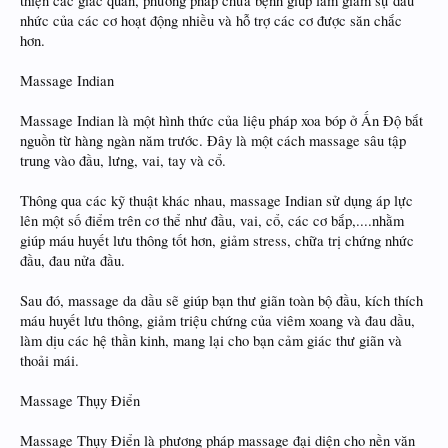
thiện các giác quan, phương pháp chữa bệnh giúp làm giảm sự đau
nhức của các cơ hoạt động nhiều và hỗ trợ các cơ được săn chắc
hơn.
Massage Indian
Massage Indian là một hình thức của liệu pháp xoa bóp ở Ấn Độ bắt
nguồn từ hàng ngàn năm trước. Đây là một cách massage sâu tập
trung vào đầu, lưng, vai, tay và cổ.
Thông qua các kỹ thuật khác nhau, massage Indian sử dụng áp lực
lên một số điểm trên cơ thể như đầu, vai, cổ, các cơ bắp,....nhằm
giúp máu huyết lưu thông tốt hơn, giảm stress, chữa trị chứng nhức
đầu, đau nửa đầu.
Sau đó, massage da dầu sẽ giúp bạn thư giãn toàn bộ đầu, kích thích
máu huyết lưu thông, giảm triệu chứng của viêm xoang và đau dầu,
làm dịu các hệ thần kinh, mang lại cho bạn cảm giác thư giãn và
thoải mái.
Massage Thụy Điển
Massage Thụy Điển là phương pháp massage đại diện cho nền văn