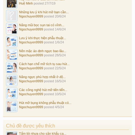
Huệ Minh
posted
27/7/19
Những lưu ý khi hút mỡ bạn cần...
Ngochuyen9999
posted
20/6/24
Nâng mũi bọc sụn tai có vĩnh...
Ngochuyen9999
posted
14/6/24
Lưu ý khi thực hiện phẫu thuật...
Ngochuyen9999
posted
1/6/24
Nên mặc áo định ngực bao lâu...
Ngochuyen9999
posted
28/5/24
Cách hạn chế mỡ tích tụ sau hút...
Ngochuyen9999
posted
22/5/24
Nâng ngực phù hợp nhất ở độ...
Ngochuyen9999
posted
16/5/24
Các công nghệ hút mỡ tiên tiến...
Ngochuyen9999
posted
10/5/24
Hút mỡ bụng không phẫu thuật có...
Ngochuyen9999
posted
4/5/24
Chủ đề được yêu thích
Tấm lót nhựa cho sân khấu ca...