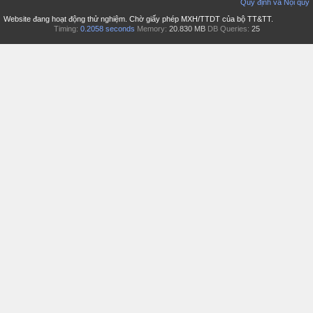
Quy định và Nội quy
Website đang hoạt động thử nghiệm. Chờ giấy phép MXH/TTDT của bộ TT&TT.
Timing:
0.2058 seconds
Memory:
20.830 MB
DB Queries:
25