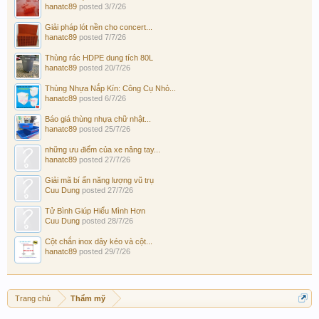
hanatc89
posted
3/7/26
Giải pháp lót nền cho concert...
hanatc89
posted
7/7/26
Thùng rác HDPE dung tích 80L
hanatc89
posted
20/7/26
Thùng Nhựa Nắp Kín: Công Cụ Nhỏ...
hanatc89
posted
6/7/26
Báo giá thùng nhựa chữ nhật...
hanatc89
posted
25/7/26
những ưu điểm của xe nâng tay...
hanatc89
posted
27/7/26
Giải mã bí ẩn năng lượng vũ trụ
Cuu Dung
posted
27/7/26
Tử Bình Giúp Hiểu Mình Hơn
Cuu Dung
posted
28/7/26
Cột chắn inox dây kéo và cột...
hanatc89
posted
29/7/26
Trang chủ
Thẩm mỹ