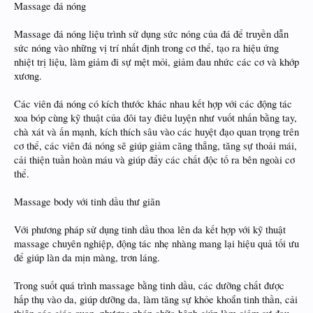
Massage đá nóng
Massage đá nóng liệu trình sử dụng sức nóng của đá để truyền dẫn
sức nóng vào những vị trí nhất định trong cơ thể, tạo ra hiệu ứng
nhiệt trị liệu, làm giảm đi sự mệt mỏi, giảm đau nhức các cơ và khớp
xương.
Các viên đá nóng có kích thước khác nhau kết hợp với các động tác
xoa bóp cùng kỹ thuật của đôi tay điêu luyện như vuốt nhấn bằng tay,
chà xát và ấn mạnh, kích thích sâu vào các huyệt đạo quan trọng trên
cơ thể, các viên đá nóng sẽ giúp giảm căng thẳng, tăng sự thoải mái,
cải thiện tuần hoàn máu và giúp đẩy các chất độc tố ra bên ngoài cơ
thể.
Massage body với tinh dầu thư giãn
Với phương pháp sử dụng tinh dầu thoa lên da kết hợp với kỹ thuật
massage chuyên nghiệp, động tác nhẹ nhàng mang lại hiệu quả tối ưu
để giúp làn da mịn màng, trơn láng.
Trong suốt quá trình massage bằng tinh dầu, các dưỡng chất được
hấp thụ vào da, giúp dưỡng da, làm tăng sự khỏe khoắn tinh thần, cải