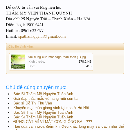
Để đươc tư vấn vui lòng liên hệ:
THẨM MỸ VIỆN THANH QUỲNH
Địa chỉ: 25 Nguyễn Trãi – Thanh Xuân – Hà Nội
Điện thoại: 1900 6421
Hotline: 0961 622 677
Email:
spathanhquynh@gmail.com
Các file đính kèm:
tac-dung-cua-massage-toan-than (1).jpg
Kích thước:
170.2 KB
Đọc:
415
Chủ đề cùng chuyên mục:
Bác Sĩ Thẩm Mỹ Nguyễn Tuấn Anh
Giải đáp thắc mắc về nâng mũi sụn tai
Bác sĩ Đỗ Thị Thu Vân
Khuyến mại mùa giáng sinh tại spa ở Hà Nội
Bác Sĩ Thẩm Mỹ Nguyễn Tuấn Anh
Bác Sĩ Thẩm Mỹ Nguyễn Tuấn Anh
ĐỪNG CẮT MÍ VÌ MẮT CON GIỐNG BA...???
Hậu quả và nhược điểm khi điêu khắc lông mày sai cách như thế