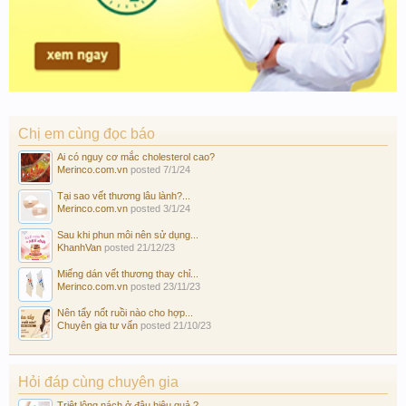
Chị em cùng đọc báo
Ai có nguy cơ mắc cholesterol cao?
Merinco.com.vn
posted
7/1/24
Tại sao vết thương lâu lành?...
Merinco.com.vn
posted
3/1/24
Sau khi phun môi nên sử dụng...
KhanhVan
posted
21/12/23
Miếng dán vết thương thay chỉ...
Merinco.com.vn
posted
23/11/23
Nên tẩy nốt ruồi nào cho hợp...
Chuyên gia tư vấn
posted
21/10/23
Hỏi đáp cùng chuyên gia
Triệt lông nách ở đâu hiệu quả ?