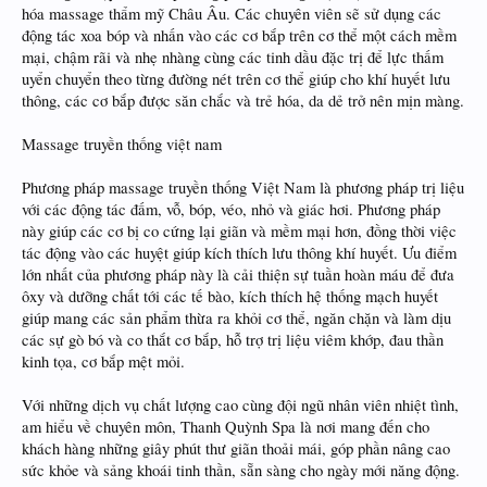
hóa massage thẩm mỹ Châu Âu. Các chuyên viên sẽ sử dụng các
động tác xoa bóp và nhấn vào các cơ bắp trên cơ thể một cách mềm
mại, chậm rãi và nhẹ nhàng cùng các tinh dầu đặc trị để lực thấm
uyển chuyển theo từng đường nét trên cơ thể giúp cho khí huyết lưu
thông, các cơ bắp được săn chắc và trẻ hóa, da dẻ trở nên mịn màng.
Massage truyền thống việt nam
Phương pháp massage truyền thống Việt Nam là phương pháp trị liệu
với các động tác đấm, vỗ, bóp, véo, nhỏ và giác hơi. Phương pháp
này giúp các cơ bị co cứng lại giãn và mềm mại hơn, đồng thời việc
tác động vào các huyệt giúp kích thích lưu thông khí huyết. Ưu điểm
lớn nhất của phương pháp này là cải thiện sự tuần hoàn máu để đưa
ôxy và dưỡng chất tới các tế bào, kích thích hệ thống mạch huyết
giúp mang các sản phẩm thừa ra khỏi cơ thể, ngăn chặn và làm dịu
các sự gò bó và co thắt cơ bắp, hỗ trợ trị liệu viêm khớp, đau thần
kinh tọa, cơ bắp mệt mỏi.
Với những dịch vụ chất lượng cao cùng đội ngũ nhân viên nhiệt tình,
am hiểu về chuyên môn, Thanh Quỳnh Spa là nơi mang đến cho
khách hàng những giây phút thư giãn thoải mái, góp phần nâng cao
sức khỏe và sảng khoái tinh thần, sẵn sàng cho ngày mới năng động.