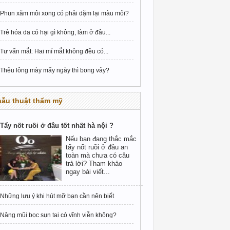
Phun xăm môi xong có phải dặm lại màu môi?
Trẻ hóa da có hại gì không, làm ở đâu...
Tư vấn mắt: Hai mí mắt không đều có...
Thêu lông mày mấy ngày thì bong vảy?
hẫu thuật thẩm mỹ
Tẩy nốt ruồi ở đâu tốt nhất hà nội ?
Nếu bạn đang thắc mắc
tẩy nốt ruồi ở đâu an
toàn mà chưa có câu
trả lời? Tham khảo
ngay bài viết...
Những lưu ý khi hút mỡ bạn cần nên biết
Nâng mũi bọc sụn tai có vĩnh viễn không?