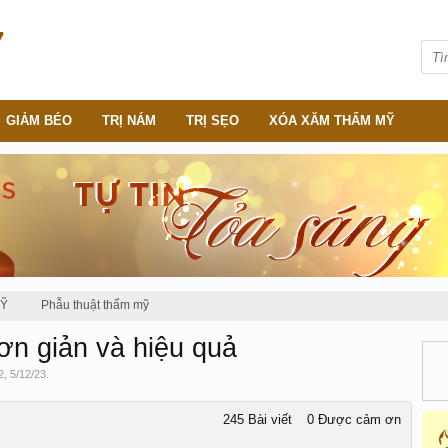
GIẢM BÉO
TRỊ NÁM
TRỊ SẸO
XÓA XĂM THẨM MỸ
MỸ
Phẫu thuật thẩm mỹ
ơn giản và hiệu quả
2
,
5/12/23
.
245 Bài viết
0 Được cảm ơn