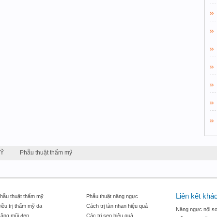
MỸ
Phẫu thuật thẩm mỹ
Liên kết khá
hẫu thuật thẩm mỹ
Phẫu thuật nâng ngực
iều trị thẩm mỹ da
Cách trị tàn nhan hiệu quả
Nâng ngực nội so
âng mũi đẹp
Các trị sẹo hiệu quả