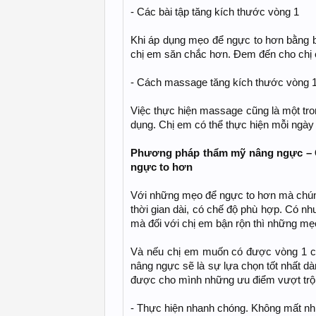
- Các bài tập tăng kích thước vòng 1
Khi áp dụng mẹo để ngực to hơn bằng b
chị em săn chắc hơn. Đem đến cho chị e
- Cách massage tăng kích thước vòng 
Việc thực hiện massage cũng là một tr
dụng. Chị em có thể thực hiện mỗi ngày 
Phương pháp thẩm mỹ nâng ngực – C
ngực to hơn
Với những mẹo để ngực to hơn mà chúng tô
thời gian dài, có chế độ phù hợp. Có 
mà đối với chị em bận rộn thì những mẹo 
Và nếu chị em muốn có được vòng 1 c
nâng ngực sẽ là sự lựa chọn tốt nhất 
được cho mình những ưu điểm vượt trộ
- Thực hiện nhanh chóng. Không mất nh