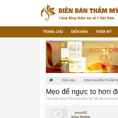
TRANG CHỦ
DIỄN ĐÀN
THẨM MỸ
Diễn đàn
KINH NGHIỆM THẨM 
Mẹo để ngực to hơn đ
Thảo luận trong '
Phẫu thuật thẩm mỹ
' bắt đầu bởi
yenvi0
yenvi02
Active Member