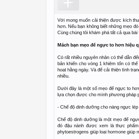
Với mong muốn cải thiện được kích th
hơn. Nếu bạn không biết những mẹo đó 
Cùng chúng tôi khám phá tất cả qua bài v
Mách bạn mẹo để ngực to hơn hiệu 
Có rất nhiều nguyên nhân có thể dẫn đế
bản khiến cho vòng 1 khiêm tốn có thể l
hoạt hằng ngày. Và để cải thiện tình trạ
nhiều.
Dưới đây là một số mẹo để ngực to hơn
lựa chọn được cho mình phương pháp p
- Chế độ dinh dưỡng cho nàng ngực lép
Chế độ dinh dưỡng là một mẹo để ngực 
đó đậu nành được xem là thực phẩm 
phytoestrogens giúp loại hormone giúp m