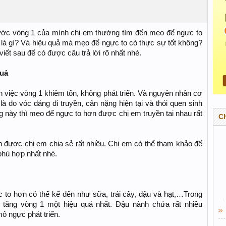
ước vòng 1 của mình chị em thường tìm đến mẹo để ngực to
là gì? Và hiệu quả mà mẹo để ngực to có thực sự tốt không?
iết sau để có được câu trả lời rõ nhất nhé.
quả
n việc vòng 1 khiêm tốn, không phát triển. Và nguyên nhân cơ
à do vóc dáng di truyền, cân nặng hiện tại và thói quen sinh
ng này thì mẹo để ngực to hơn được chị em truyền tai nhau rất
C
 được chị em chia sẻ rất nhiều. Chị em có thể tham khảo để
hù hợp nhất nhé.
to hơn có thể kể đến như sữa, trái cây, đậu và hạt,…Trong
tăng vòng 1 một hiệu quả nhất. Đậu nành chứa rất nhiều
ô ngực phát triển.