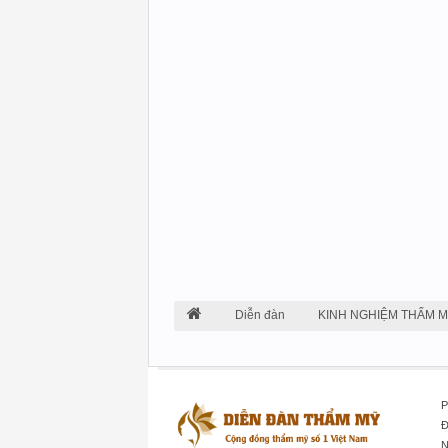
Diễn đàn
KINH NGHIỆM THẨM 
P
Đ
N