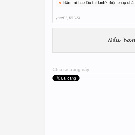
Bấm mí bao lâu thì lành? Biện pháp chă
yenvi02
,
5/12/23
Chia sẻ trang này