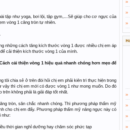
ài tập như yoga, bơi lội, tập gym,…Sẽ giúp cho cơ ngực của
m vòng 1 căng tròn tự nhiên.
1
Hỏ
ong những cách tăng kích thước vòng 1 được nhiều chị em áp
để cải thiện kích thước vòng 1 của mình.
ách cải thiện vòng 1 hiệu quả nhanh chóng hơn mẹo để
i chia sẻ ở trên đòi hỏi chị em phải kiên trì thực hiện trong
như vậy thì chị em mới có được vòng 1 như mong muốn. Do đó
trên không phải là giải đáp tốt nhất.
ăng tròn, săn chắc nhanh chóng. Thì phương pháp thẩm mỹ
dành cho chị em đấy. Phương pháp thẩm mỹ nâng ngực này có
i như:
iều thời gian nghỉ dưỡng hay chăm sóc phức tạp