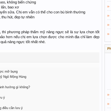
 sẹo, không biến chứng
 lấn, bao xơ
uyến sữa. Chị em vẫn có thể cho con bú bình thường
 thu hút, đẹp tự nhiên
, thì phương pháp thẩm mỹ nâng ngực sẽ là sự lựa chọn tốt
hảo hơn nếu chị em lựa chọn được cho mình địa chỉ làm đẹp
 quả nâng ngực tốt nhất nhé.
P
được mỡ bụng
 mỹ Ngô Mộng Hùng
ảnh hưởng gì không?
ưu ý
 điều cần lưu ý