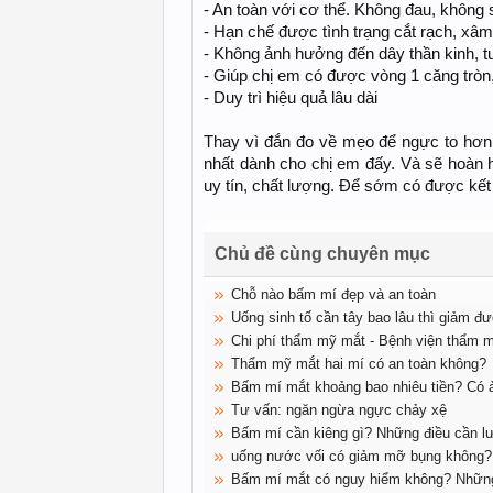
- An toàn với cơ thể. Không đau, không
- Hạn chế được tình trạng cắt rạch, xâm
- Không ảnh hưởng đến dây thần kinh, t
- Giúp chị em có được vòng 1 căng tròn,
- Duy trì hiệu quả lâu dài
Thay vì đắn đo về mẹo để ngực to hơn
nhất dành cho chị em đấy. Và sẽ hoàn 
uy tín, chất lượng. Để sớm có được kết
Chủ đề cùng chuyên mục
Chỗ nào bấm mí đẹp và an toàn
Uống sinh tố cần tây bao lâu thì giảm 
Chi phí thẩm mỹ mắt - Bệnh viện thẩm
Thẩm mỹ mắt hai mí có an toàn không?
Bấm mí mắt khoảng bao nhiêu tiền? Có 
Tư vấn: ngăn ngừa ngực chảy xệ
Bấm mí cần kiêng gì? Những điều cần l
uống nước vối có giảm mỡ bụng không?
Bấm mí mắt có nguy hiểm không? Những