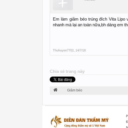
Em làm giảm béo trúng đích Vita Lipo
nhanh mà lại an toàn nữa,bh dáng em tho
Thuhuyen7702
,
14/7/18
Chia sẻ trang này
Giảm béo
P
Đ
N