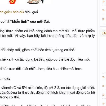
​
ch giảm béo đùi
hiệu quả
oi là “khắc tinh” của mỡ đùi:
 loại thực phẩm có khả năng đánh tan mỡ đùi. Mỗi thực phẩm
Hỏ
ại bỏ mỡ. Vì vậy, bạn hãy kết hợp chúng đều đặn và hợp lý
 đốt cháy mỡ, giảm chất béo tích tụ trong cơ thể.
hè xanh có tác dụng lợi tiểu, giúp cơ thể bài độc, tiêu mỡ.
d béo trao đổi chất nhiều hơn, tiêu hao nhiều mỡ hơn.
g ngày:
tamin C và 5% axit citric, độ pH 2-3, có tác dụng giải nhiệt.
 của đường từ thức ăn, đồng thời kích khích hoạt động của hệ
trong cơ thể.