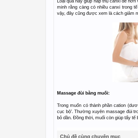
Loại quả này giúp hấp thụ canxi dễ hơn
minh rằng càng có nhiều canxi trong tế
vậy, đây cũng được xem là cách giảm m
Massage đùi bằng muối:
Trong muốn có thành phần cation (dươn
cục bộ’. Thường xuyên massage đùi tro
bỏ dần. Đồng thời, muối còn giúp tẩy tế
Chủ đề cùng chuyên mục