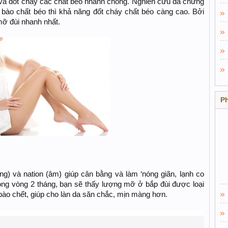
 và đốt cháy các chất béo nhanh chóng. Nghiên cứu đã chứng
 bào chất béo thì khả năng đốt cháy chất béo càng cao. Bởi
ỡ đùi nhanh nhất.
P
​
g) và nation (âm) giúp cân bằng và làm ‘nóng giãn, lạnh co
ng vòng 2 tháng, bạn sẽ thấy lượng mỡ ở bắp đùi được loại
 bào chết, giúp cho làn da săn chắc, mịn màng hơn.