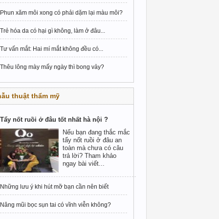
Phun xăm môi xong có phải dặm lại màu môi?
Trẻ hóa da có hại gì không, làm ở đâu...
Tư vấn mắt: Hai mí mắt không đều có...
Thêu lông mày mấy ngày thì bong vảy?
hẫu thuật thẩm mỹ
Tẩy nốt ruồi ở đâu tốt nhất hà nội ?
Nếu bạn đang thắc mắc
tẩy nốt ruồi ở đâu an
toàn mà chưa có câu
trả lời? Tham khảo
ngay bài viết...
Những lưu ý khi hút mỡ bạn cần nên biết
Nâng mũi bọc sụn tai có vĩnh viễn không?