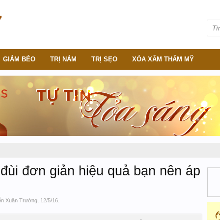
GIẢM BÉO
TRỊ NÁM
TRỊ SẸO
XÓA XĂM THẨM MỸ
đùi đơn giản hiệu quả bạn nên áp
n Xuân Trường
,
12/5/16
.