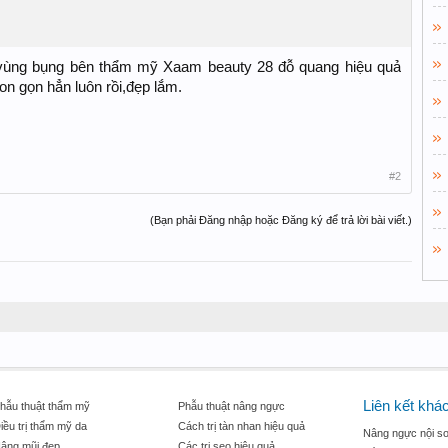
 vùng bụng bên thẩm mỹ Xaam beauty 28 đỗ quang hiệu quả
n gọn hẳn luôn rồi,đẹp lắm.
#2
(Bạn phải Đăng nhập hoặc Đăng ký để trả lời bài viết.)
Liên kết khá
hẫu thuật thẩm mỹ
Phẫu thuật nâng ngực
iều trị thẩm mỹ da
Cách trị tàn nhan hiệu quả
Nâng ngực nội so
âng mũi đẹp
Các trị sẹo hiệu quả