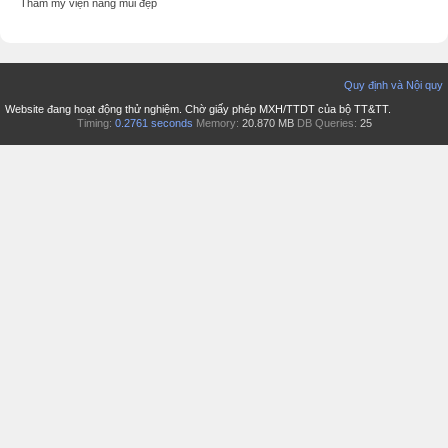
Thẩm mỹ viện nâng mũi đẹp
Quy định và Nội quy
Website đang hoạt động thử nghiệm. Chờ giấy phép MXH/TTDT của bộ TT&TT.
Timing:
0.2761 seconds
Memory:
20.870 MB
DB Queries:
25