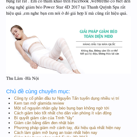
bụng rất rát . Em có tham khảo trên Facebook ,webtretho có biết đến
công nghệ giảm béo Power Star 4D 2017 tại Thanh Quỳnh Spa rất
hiệu quả ,em nghe bạn em nói ở đó giá hợp lí mà cũng rất hiệu quả.
Thu Lâm -Hà Nội
Chủ đề cùng chuyên mục:
Công ty cổ phần đầu tư Nguyễn Tấn tuyển dụng nhiều vị trí
Kem tan mỡ glamida review
Một số nguyên nhân gây béo bụng bạn không ngờ tới
Cách giảm béo tốt nhất cho dân văn phòng ít vận động
Bí quyết giảm cân của Trinh "tây"
Giảm cân bằng dấm đen nhật bản
Phương pháp giảm mỡ cánh tay, đùi hiệu quả nhất hiện nay
Cách làm giảm mỡ bụng an toàn nhất hiện nay