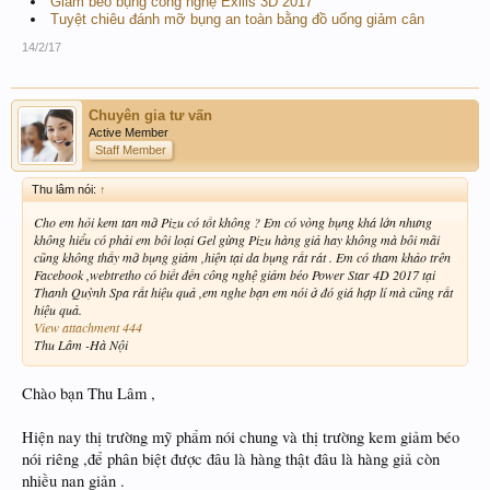
Giảm béo bụng công nghệ Exilis 3D 2017
Tuyệt chiêu đánh mỡ bụng an toàn bằng đồ uống giảm cân
14/2/17
Chuyên gia tư vấn
Active Member
Staff Member
Thu lâm nói:
↑
Cho em hỏi kem tan mỡ Pizu có tốt không ? Em có vòng bụng khá lớn nhưng
không hiểu có phải em bôi loại Gel gừng Pizu hàng giả hay không mà bôi mãi
cũng không thấy mỡ bụng giảm ,hiện tại da bụng rất rát . Em có tham khảo trên
Facebook ,webtretho có biết đến công nghệ giảm béo Power Star 4D 2017 tại
Thanh Quỳnh Spa rất hiệu quả ,em nghe bạn em nói ở đó giá hợp lí mà cũng rất
hiệu quả.
View attachment 444
Thu Lâm -Hà Nội
Chào bạn Thu Lâm ,
Hiện nay thị trường mỹ phẩm nói chung và thị trường kem giảm béo
nói riêng ,để phân biệt được đâu là hàng thật đâu là hàng giả còn
nhiều nan giản .