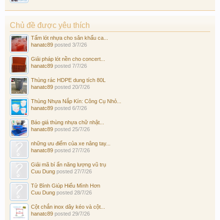
Chủ đề được yêu thích
Tấm lót nhựa cho sân khấu ca...
hanatc89
posted
3/7/26
Giải pháp lót nền cho concert...
hanatc89
posted
7/7/26
Thùng rác HDPE dung tích 80L
hanatc89
posted
20/7/26
Thùng Nhựa Nắp Kín: Công Cụ Nhỏ...
hanatc89
posted
6/7/26
Báo giá thùng nhựa chữ nhật...
hanatc89
posted
25/7/26
những ưu điểm của xe nâng tay...
hanatc89
posted
27/7/26
Giải mã bí ẩn năng lượng vũ trụ
Cuu Dung
posted
27/7/26
Tử Bình Giúp Hiểu Mình Hơn
Cuu Dung
posted
28/7/26
Cột chắn inox dây kéo và cột...
hanatc89
posted
29/7/26