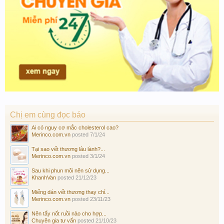
Chị em cùng đọc báo
Ai có nguy cơ mắc cholesterol cao?
Merinco.com.vn
posted
7/1/24
Tại sao vết thương lâu lành?...
Merinco.com.vn
posted
3/1/24
Sau khi phun môi nên sử dụng...
KhanhVan
posted
21/12/23
Miếng dán vết thương thay chỉ...
Merinco.com.vn
posted
23/11/23
Nên tẩy nốt ruồi nào cho hợp...
Chuyên gia tư vấn
posted
21/10/23