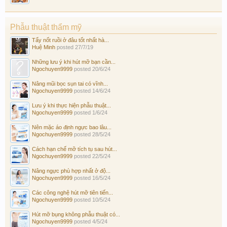
Phẫu thuật thẩm mỹ
Tẩy nốt ruồi ở đâu tốt nhất hà...
Huệ Minh
posted
27/7/19
Những lưu ý khi hút mỡ bạn cần...
Ngochuyen9999
posted
20/6/24
Nâng mũi bọc sụn tai có vĩnh...
Ngochuyen9999
posted
14/6/24
Lưu ý khi thực hiện phẫu thuật...
Ngochuyen9999
posted
1/6/24
Nên mặc áo định ngực bao lâu...
Ngochuyen9999
posted
28/5/24
Cách hạn chế mỡ tích tụ sau hút...
Ngochuyen9999
posted
22/5/24
Nâng ngực phù hợp nhất ở độ...
Ngochuyen9999
posted
16/5/24
Các công nghệ hút mỡ tiên tiến...
Ngochuyen9999
posted
10/5/24
Hút mỡ bụng không phẫu thuật có...
Ngochuyen9999
posted
4/5/24