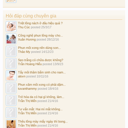
Hỏi đáp cùng chuyên gia
Triệt lông nách ở đâu hiệu quả ?
Thu Cúc
posted
25/3/17
Công nghệ phun lông mày cho...
Xuân Hương
posted
28/12/16
Phun môi xong nên dùng son...
Thảo My
posted
14/12/23
Sẹo trắng có chữa được không?
Trần Hoàng Hiếu
posted
13/9/23
Tẩy môi thâm bẩm sinh cho nam...
alovn
posted
10/11/16
Phun xăm môi xong có phải dặm...
tuvanthammy
posted
18/4/16
Trẻ hóa da có hại gì không, làm...
Trần Thị Mến
posted
21/4/16
Tư vấn mắt: Hai mí mắt không...
Trần Thị Mến
posted
21/4/16
Thêu lông mày mấy ngày thì bong...
Trần Thị Mến
posted
21/4/16