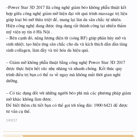
–Power Star 3D 2017 llà công nghệ giảm béo không phẫu thuật kết
hợp giữa công nghệ giảm mỡ hiện đại với quá trình massage trị liệu
giúp loại bỏ mỡ thừa triệt để, mang lại làn da săn chắc tự nhiên.
Hiện công nghệ đang được ứng dụng rất thành công tại nhiều thẩm
mỹ viện uy tín ở Hà Nội .
– Bên cạnh đó, năng lượng điện từ (sóng RF) giúp phân hủy mỡ và
sinh nhiệt, tạo hiệu ứng săn chắc cho da và kích thích dần dần tăng
sinh collagen, làm đầy và trẻ hóa da hiệu quả.
– Giảm mỡ không phẫu thuật bằng công nghệ Power Star 3D 2017
được thực hiện hết sức nhẹ nhàng và nhanh chóng. Kết thúc quy
trình điều trị bạn có thể ra về ngay mà không mất thời gian nghỉ
dưỡng.
– Có tác dụng đối với những người béo phì mà các phương pháp giảm
mỡ khác không làm được.
Để biết thêm chi tiết bạn có thể gọi tới tổng đài: 1900 6421 để được
tư vấn cụ thể.
14/2/17