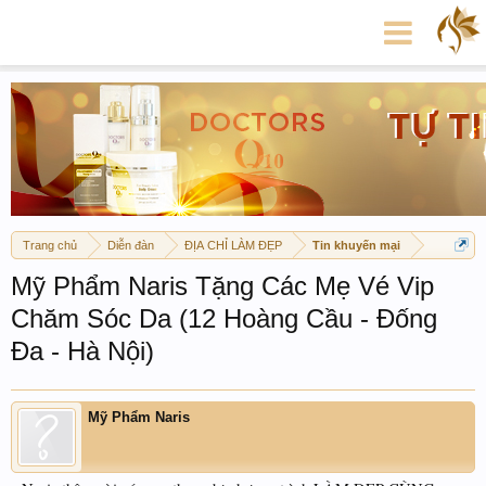
Trang chủ
Diễn đàn
ĐỊA CHỈ LÀM ĐẸP
Tin khuyến mại
Mỹ Phẩm Naris Tặng Các Mẹ Vé Vip
Chăm Sóc Da (12 Hoàng Cầu - Đống
Đa - Hà Nội)
Mỹ Phẩm Naris