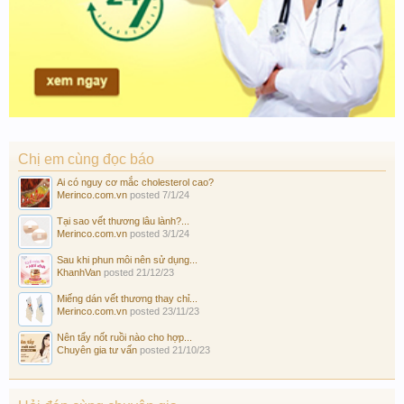
Chị em cùng đọc báo
Ai có nguy cơ mắc cholesterol cao?
Merinco.com.vn
posted
7/1/24
Tại sao vết thương lâu lành?...
Merinco.com.vn
posted
3/1/24
Sau khi phun môi nên sử dụng...
KhanhVan
posted
21/12/23
Miếng dán vết thương thay chỉ...
Merinco.com.vn
posted
23/11/23
Nên tẩy nốt ruồi nào cho hợp...
Chuyên gia tư vấn
posted
21/10/23