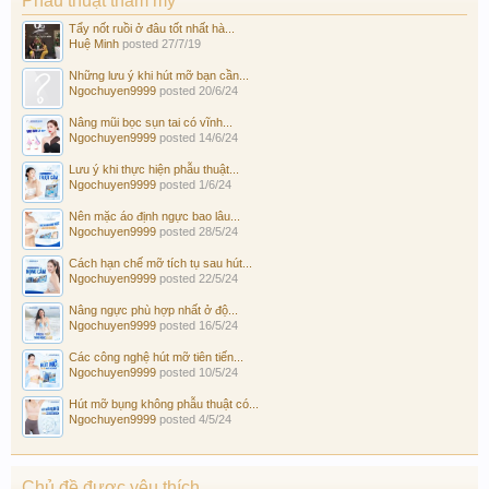
Phẫu thuật thẩm mỹ
Tẩy nốt ruồi ở đâu tốt nhất hà...
Huệ Minh
posted
27/7/19
Những lưu ý khi hút mỡ bạn cần...
Ngochuyen9999
posted
20/6/24
Nâng mũi bọc sụn tai có vĩnh...
Ngochuyen9999
posted
14/6/24
Lưu ý khi thực hiện phẫu thuật...
Ngochuyen9999
posted
1/6/24
Nên mặc áo định ngực bao lâu...
Ngochuyen9999
posted
28/5/24
Cách hạn chế mỡ tích tụ sau hút...
Ngochuyen9999
posted
22/5/24
Nâng ngực phù hợp nhất ở độ...
Ngochuyen9999
posted
16/5/24
Các công nghệ hút mỡ tiên tiến...
Ngochuyen9999
posted
10/5/24
Hút mỡ bụng không phẫu thuật có...
Ngochuyen9999
posted
4/5/24
Chủ đề được yêu thích