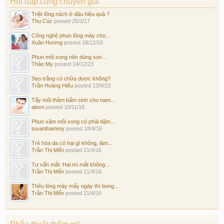
Hỏi đáp cùng chuyên gia
Triệt lông nách ở đâu hiệu quả ?
Thu Cúc
posted
25/3/17
Công nghệ phun lông mày cho...
Xuân Hương
posted
28/12/16
Phun môi xong nên dùng son...
Thảo My
posted
14/12/23
Sẹo trắng có chữa được không?
Trần Hoàng Hiếu
posted
13/9/23
Tẩy môi thâm bẩm sinh cho nam...
alovn
posted
10/11/16
Phun xăm môi xong có phải dặm...
tuvanthammy
posted
18/4/16
Trẻ hóa da có hại gì không, làm...
Trần Thị Mến
posted
21/4/16
Tư vấn mắt: Hai mí mắt không...
Trần Thị Mến
posted
21/4/16
Thêu lông mày mấy ngày thì bong...
Trần Thị Mến
posted
21/4/16