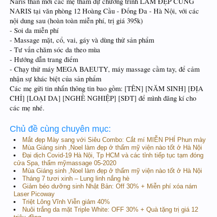
Naris thân mời các mẹ tham dự chương trình LÀM ĐẸP CÙNG
NARIS tại văn phòng 12 Hoàng Cầu - Đống Đa - Hà Nội, với các
nội dung sau (hoàn toàn miễn phí, trị giá 395k)
- Soi da miễn phí
- Massage mặt, cổ, vai, gáy và dùng thử sản phẩm
- Tư vấn chăm sóc da theo mùa
- Hướng dẫn trang điểm
- Chạy thử máy MEGA BAEUTY, máy massage cầm tay, để cảm
nhận sự khác biệt của sản phẩm
Các mẹ gửi tin nhắn thông tin bao gồm: [TÊN] [NĂM SINH] [ĐỊA
CHỈ] [LOẠI DA] [NGHỀ NGHIỆP] [SĐT] để mình đăng kí cho
các mẹ nhé.
Chủ đề cùng chuyên mục:
Mắt đẹp Mày sang với Siêu Combo: Cắt mí MIỄN PHÍ Phun mày
Mùa Giáng sinh ,Noel làm đẹp ở thẩm mỹ viện nào tốt ở Hà Nội
Đại dịch Covid-19 Hà Nội, Tp HCM và các tỉnh tiếp tục tạm đóng
cửa Spa, thẩm mỹmassage 05-2020
Mùa Giáng sinh ,Noel làm đẹp ở thẩm mỹ viện nào tốt ở Hà Nội
Tháng 7 tươi xinh – Lung linh nắng hè
Giảm béo dưỡng sinh Nhật Bản: Off 30% + Miễn phí xóa nám
Laser Picoway
Triệt Lông Vĩnh Viễn giảm 40%
Nuôi trắng da mặt Triple White: OFF 30% + Quà tặng trị giá 12