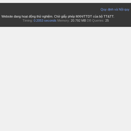
Quy định và Nội quy
Website đang hoạt động thử nghiệm. Chờ giấy phép MXH/TTDT của bộ TT&TT.
Timing:
0.2053 seconds
Memory:
20.792 MB
DB Queries:
25