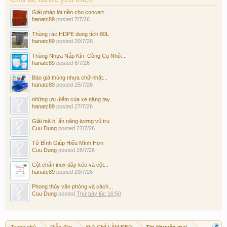
Giải pháp lót nền cho concert...
hanatc89
posted
7/7/26
Thùng rác HDPE dung tích 80L
hanatc89
posted
20/7/26
Thùng Nhựa Nắp Kín: Công Cụ Nhỏ...
hanatc89
posted
6/7/26
Báo giá thùng nhựa chữ nhật...
hanatc89
posted
25/7/26
những ưu điểm của xe nâng tay...
hanatc89
posted
27/7/26
Giải mã bí ẩn năng lượng vũ trụ
Cuu Dung
posted
27/7/26
Tử Bình Giúp Hiểu Mình Hơn
Cuu Dung
posted
28/7/26
Cột chắn inox dây kéo và cột...
hanatc89
posted
29/7/26
Phong thủy văn phòng và cách...
Cuu Dung
posted
Thứ bảy lúc 10:50
Trang chủ
Diễn đàn
ĐỊA CHỈ LÀM ĐẸP
Tin khuyến mại