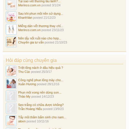
Tại sao vết thương lâu lành?...
Merinco.com.vn
posted
3/1/24
Sau khi phun môi nên sử dụng...
KhanhVan
posted
21/12/23
Miếng dán vết thương thay chỉ...
Merinco.com.vn
posted
23/11/23
Nên tẩy nốt ruồi nào cho hợp...
Chuyên gia tư vấn
posted
21/10/23
Hỏi đáp cùng chuyên gia
Triệt lông nách ở đâu hiệu quả ?
Thu Cúc
posted
25/3/17
Công nghệ phun lông mày cho...
Xuân Hương
posted
28/12/16
Phun môi xong nên dùng son...
Thảo My
posted
14/12/23
Sẹo trắng có chữa được không?
Trần Hoàng Hiếu
posted
13/9/23
Tẩy môi thâm bẩm sinh cho nam...
alovn
posted
10/11/16