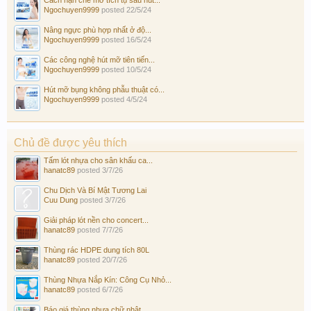
Ngochuyen9999
posted
22/5/24
Nâng ngực phù hợp nhất ở độ...
Ngochuyen9999
posted
16/5/24
Các công nghệ hút mỡ tiên tiến...
Ngochuyen9999
posted
10/5/24
Hút mỡ bụng không phẫu thuật có...
Ngochuyen9999
posted
4/5/24
Chủ đề được yêu thích
Tấm lót nhựa cho sân khấu ca...
hanatc89
posted
3/7/26
Chu Dịch Và Bí Mật Tương Lai
Cuu Dung
posted
3/7/26
Giải pháp lót nền cho concert...
hanatc89
posted
7/7/26
Thùng rác HDPE dung tích 80L
hanatc89
posted
20/7/26
Thùng Nhựa Nắp Kín: Công Cụ Nhỏ...
hanatc89
posted
6/7/26
Báo giá thùng nhựa chữ nhật...