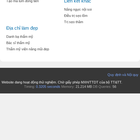
Liên kết khác
Tạo mà lúm đồng tiền
Nâng ngực nội soi
Điều trị sẹo lõm
Trị sẹo thâm
Địa chỉ làm đẹp
Danh bạ thẩm mỹ
Bác sĩ thẩm mỹ
Thẩm mỹ viện nâng mũi đẹp
Quy định và Nội quy
Website đang hoạt động thử nghiệm. Chờ giấy phép MXH/TTDT của bộ TT&TT.
Timing:
0.3205 seconds
Memory:
21.214 MB
DB Queries:
56