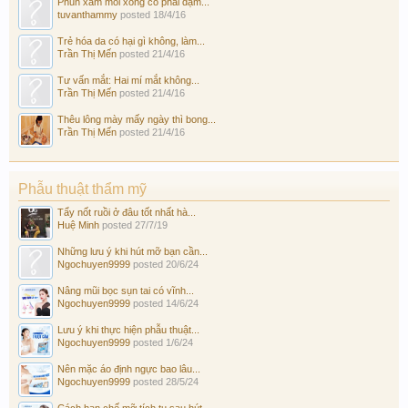
Phun xăm môi xong có phải dặm...
tuvanthammy
posted
18/4/16
Trẻ hóa da có hại gì không, làm...
Trần Thị Mến
posted
21/4/16
Tư vấn mắt: Hai mí mắt không...
Trần Thị Mến
posted
21/4/16
Thêu lông mày mấy ngày thì bong...
Trần Thị Mến
posted
21/4/16
Phẫu thuật thẩm mỹ
Tẩy nốt ruồi ở đâu tốt nhất hà...
Huệ Minh
posted
27/7/19
Những lưu ý khi hút mỡ bạn cần...
Ngochuyen9999
posted
20/6/24
Nâng mũi bọc sụn tai có vĩnh...
Ngochuyen9999
posted
14/6/24
Lưu ý khi thực hiện phẫu thuật...
Ngochuyen9999
posted
1/6/24
Nên mặc áo định ngực bao lâu...
Ngochuyen9999
posted
28/5/24
Cách hạn chế mỡ tích tụ sau hút...