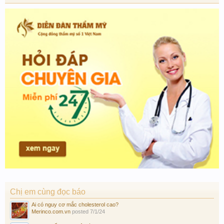
Chị em cùng đọc báo
Ai có nguy cơ mắc cholesterol cao?
Merinco.com.vn
posted
7/1/24