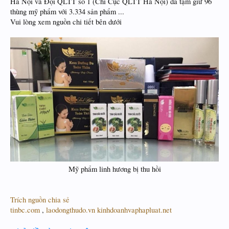
Hà Nội và Đội QLTT số 1 (Chi Cục QLTT Hà Nội) đã tạm giữ 96
thùng mỹ phẩm với 3.334 sản phẩm ...
Vui lòng xem nguồn chi tiết bên dưới
Mỹ phẩm linh hương bị thu hồi​
Trích nguồn chia sẻ
tinbc.com
,
laodongthudo.vn
kinhdoanhvaphapluat.net