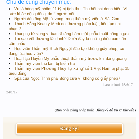
Chủ đề cùng chuyên mục:
Vụ lô hàng mỹ phẩm 11 tỷ bị tịch thu: Thu hồi hai danh hiệu ‘Vì
sức khỏe cộng đồng’ do 2 người nổi t
Người đàn ông Mỹ tử vong trong thẩm mỹ viện ở Sài Gòn
Thanh Hằng Beauty Medi coi thường pháp luật, liên tục sai
phạm?
Thai phụ tử vong vì bác sĩ răng hàm mặt phẫu thuật nâng ngực
Tại sao vết thương lâu lành? Dưới đây là những điều bạn cần
cân nhắc.
Học viện Thẩm mỹ Bích Nguyệt đào tạo không giấy phép, có
đang lừa học viên?
Hoa Hậu Huyền My phẫu thuật thẩm mỹ trước khi đăng quang
Thẩm mỹ viện thu lâm bị kiểm tra
Thẩm mỹ viện Phương Thúy 'tự xưng' số 1 Việt Nam bị phạt 15
triệu đồng
Spa của Ngọc Trinh phải đóng cửa vì không có giấy phép?
Last edited:
15/6/17
24/1/17
(Bạn phải Đăng nhập hoặc Đăng ký để trả lời bài viết.)
Đăng ký!