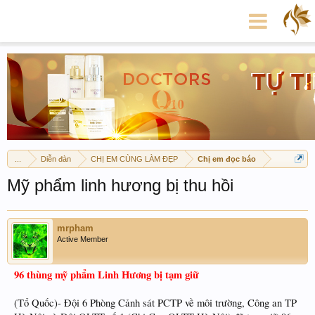
...
Diễn đàn
CHỊ EM CÙNG LÀM ĐẸP
Chị em đọc báo
Mỹ phẩm linh hương bị thu hồi
mrpham
Active Member
96 thùng mỹ phẩm Linh Hương bị tạm giữ
(Tổ Quốc)- Đội 6 Phòng Cảnh sát PCTP về môi trường, Công an TP