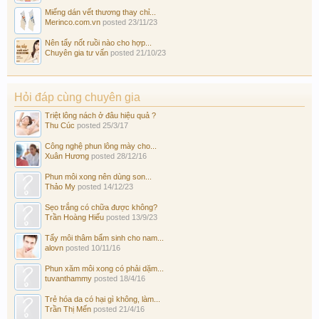
Miếng dán vết thương thay chỉ...
Merinco.com.vn
posted
23/11/23
Nên tẩy nốt ruồi nào cho hợp...
Chuyên gia tư vấn
posted
21/10/23
Hỏi đáp cùng chuyên gia
Triệt lông nách ở đâu hiệu quả ?
Thu Cúc
posted
25/3/17
Công nghệ phun lông mày cho...
Xuân Hương
posted
28/12/16
Phun môi xong nên dùng son...
Thảo My
posted
14/12/23
Sẹo trắng có chữa được không?
Trần Hoàng Hiếu
posted
13/9/23
Tẩy môi thâm bẩm sinh cho nam...
alovn
posted
10/11/16
Phun xăm môi xong có phải dặm...
tuvanthammy
posted
18/4/16
Trẻ hóa da có hại gì không, làm...
Trần Thị Mến
posted
21/4/16