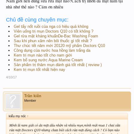
Nam giới nên dùng sữa rửa mặt nào?Cách trị nhờn da mặt nam tại
nhà như thế nào ? Cám ơn nhiều
Chủ đề cùng chuyên mục:
Gel tẩy nốt ruồi của nga có hiệu quả không
Viên uống trị mụn Doctors Q10 có tốt không ?
Gel rửa mặt kháng khuẩnDe-Bac Washing Foam
Sau khi phun xăm nên bôi thuốc gì tốt nhất ?
Thư chúc tết năm mới 20120 mỹ phẩm Doctors Q10
Công dụng của nước hoa hồng làm trắng da
Kem trị mụn nào tốt cho nam giới
Kem bổ sung nước Aqua Marine Cream
Sản phẩm trị thâm mụn đánh giá tốt nhất ( review )
Kem trị mụn tốt nhất hiện nay
4/10/17
Trần kiên
Member
kiểu my nói:
↑
Mình là nam giới có da mặt dầu nhờn và nhiều mụn,mình mới mua 1 chai sữa
rửa mặt Doctors Q10 nhưng chưa biết cách rửa mặt đúng cách ? Có bạn nào