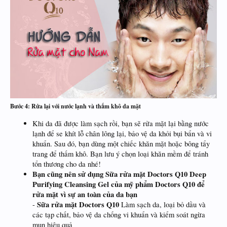
Bước 4: Rửa lại với nước lạnh và thấm khô da mặt
Khi da đã được làm sạch rồi, bạn sẽ rửa mặt lại bằng nước
lạnh để se khít lỗ chân lông lại, bảo vệ da khỏi bụi bẩn và vi
khuẩn. Sau đó, bạn dùng một chiếc khăn mặt hoặc bông tẩy
trang để thấm khô. Bạn lưu ý chọn loại khăn mềm để tránh
tổn thương cho da nhé!
Bạn cũng nên sử dụng Sữa rửa mặt Doctors Q10 Deep
Purifying Cleansing Gel của mỹ phẩm Doctors Q10 để
rửa mặt vì sự an toàn của da bạn
Sữa rửa mặt Doctors Q10
-
Làm sạch da, loại bỏ dầu và
các tạp chất, bảo vệ da chống vi khuẩn và kiểm soát ngừa
mụn hiệu quả