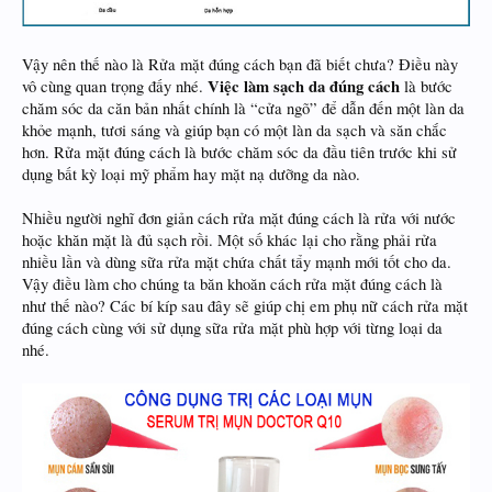
Vậy nên thế nào là Rửa mặt đúng cách bạn đã biết chưa? Điều này
Việc làm sạch da đúng cách
vô cùng quan trọng đấy nhé.
là bước
chăm sóc da căn bản nhất chính là “cửa ngõ” để dẫn đến một làn da
khỏe mạnh, tươi sáng và giúp bạn có một làn da sạch và săn chắc
hơn. Rửa mặt đúng cách là bước chăm sóc da đầu tiên trước khi sử
dụng bất kỳ loại mỹ phẩm hay mặt nạ dưỡng da nào.
Nhiều người nghĩ đơn giản cách rửa mặt đúng cách là rửa với nước
hoặc khăn mặt là đủ sạch rồi. Một số khác lại cho rằng phải rửa
nhiều lần và dùng sữa rửa mặt chứa chất tẩy mạnh mới tốt cho da.
Vậy điều làm cho chúng ta băn khoăn cách rửa mặt đúng cách là
như thế nào? Các bí kíp sau đây sẽ giúp chị em phụ nữ cách rửa mặt
đúng cách cùng với sử dụng sữa rửa mặt phù hợp với từng loại da
nhé.