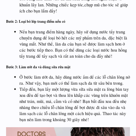
khuẩn lây lan. Những chiếc kẹp tóc,chụp mũ cho tóc sẽ giúp
ích cho bạn lắm đấy!
Bước 2: Loại bỏ lớp trang điểm nếu có
Nếu bạn trang điểm hàng ngày, hãy sử dụng nước tẩy trang
chuyên dụng để loại bỏ hết các mỹ phẩm trên da, đặc biệt là
vùng mắt. Như thế, làn da của bạn sẽ được làm sạch hơn ở
các bước tiếp theo. Bạn có thể dùng các loại nước hoa hồng
tẩy trang để tẩy sạch và rất an toàn cho da đấy nhé!
Bước 3: Làm ướt da và dùng sữa rửa mặt
Ở bước làm ướt da, hãy dùng nước ấm để các lỗ chân lông nở
ra. Như vậy, bạn mới có thể làm sạch da từ sâu bên trong.
Tiếp đến, bạn lấy một lượng vừa sữa sửa mặt ra lòng bàn tay
xoa đều để tạo bọt và thoa lên khắp các vùng trên khuôn mặt
như trán, mũi, má, cằm và cổ nhé! Bạn bắt đầu xoa đều nhẹ
nhàng theo chiều lỗ chân lông để bọt được đi sâu vào da và
làm sạch các lỗ chân lông một cách hiệu quả. Thao tác này
bạn nên làm trong khoảng 30 giây nhé!