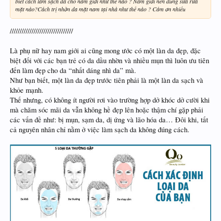
biết cách làm sạch da cho nam giới như thế nào ? Nam giới nên dùng sữa rửa
mặt nào?Cách trị nhờn da mặt nam tại nhà như thế nào ? Cám ơn nhiều
////////////////////////////////
Là phụ nữ hay nam giới ai cũng mong ước có một làn da đẹp, đặc
biệt đối với các bạn trẻ có da dầu nhờn và nhiều mụn thì luôn ưu tiên
đến làm đẹp cho da “nhất dáng nhì da” mà.
Như bạn biết, một làn da đẹp trước tiên phải là một làn da sạch và
khỏe mạnh.
Thế nhưng, có không ít người rơi vào trường hợp dở khóc dở cười khi
mà chăm sóc mãi da vẫn không hề đẹp lên hoặc thậm chí gặp phải
các vấn đề như: bị mụn, sạm da, dị ứng và lão hóa da… Đôi khi, tất
cả nguyên nhân chỉ nằm ở việc làm sạch da không đúng cách.