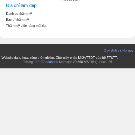
Địa chỉ làm đẹp
Danh bạ thẩm mỹ
Bác sĩ thẩm mỹ
Thẩm mỹ viện nâng mũi đẹp
Quy định và Nội quy
Website đang hoạt động thử nghiệm. Chờ giấy phép MXH/TTDT của bộ TT&TT.
Timing:
0.2172 seconds
Memory:
20.860 MB
DB Queries:
26