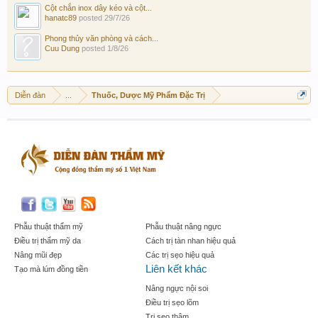
Cột chắn inox dây kéo và cột...
hanatc89
posted
29/7/26
Phong thủy văn phòng và cách...
Cuu Dung
posted
1/8/26
Diễn đàn
...
Thuốc, Dược Mỹ Phẩm Đặc Trị
Phẫu thuật thẩm mỹ
Phẫu thuật nâng ngực
Điều trị thẩm mỹ da
Cách trị tàn nhan hiệu quả
Nâng mũi đẹp
Các trị sẹo hiệu quả
Liên kết khác
Tạo mà lúm đồng tiền
Nâng ngực nội soi
Điều trị sẹo lõm
Trị sẹo thâm