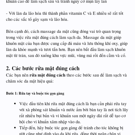
khuẩn cao để làm sạch sâu và tránh nguy cơ mụn lây lan
- Với làn da lão hóa thì thành phần vitamin C và E nhiều sẽ rất tốt
cho các sắc tố gây sạm và lão hóa.
Bên cạnh đó, cách massage da mặt cũng đóng vai trò quan trọng
trong việc rửa mặt đúng cách làm sạch da. Massage da mặt giúp
khuôn mặt của bạn được cung cấp đủ máu và lưu thông khí oxy, giúp
làn da khỏe mạnh và tươi tắn hơn. Bạn nên bắt đầu làm sạch khuôn
mặt từ trán, sau đó xuống khu vực mũi, vùng má rồi đến cằm và cổ.
2. Các bước rửa mặt đúng cách
rửa mặt đúng cách
Các bạn nên
theo các bước sau để làm sạch và
chăm sóc da mặt hiệu quả:
Bước 1: Rửa tay và buộc tóc gọn gàng
Việc đầu tiên khi rửa mặt đúng cách là bạn cần phải rửa tay
với xà phòng sát khuẩn và nước ấm bởi bàn tay là nơi tích lũy
rất nhiều bụi bẩn và vi khuẩn sau một ngày dài rất dễ tạo cơ
hội cho vi khuẩn xâm nhập vào da.
Tiếp đến, hãy buộc tóc gọn gàng để tránh cho tóc không bị
ướt cũng như dính vào da khi rửa, đồng thời ngăn chặn vi