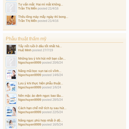
Tư vấn mắt: Hai mí mắt không...
Trần Thị Mến
posted
21/4/16
Thêu lông mày mấy ngày thì bong...
Trần Thị Mến
posted
21/4/16
Phẫu thuật thẩm mỹ
Tẩy nốt ruồi ở đâu tốt nhất hà...
Huệ Minh
posted
27/7/19
Những lưu ý khi hút mỡ bạn cần...
Ngochuyen9999
posted
20/6/24
Nâng mũi bọc sụn tai có vĩnh...
Ngochuyen9999
posted
14/6/24
Lưu ý khi thực hiện phẫu thuật...
Ngochuyen9999
posted
1/6/24
Nên mặc áo định ngực bao lâu...
Ngochuyen9999
posted
28/5/24
Cách hạn chế mỡ tích tụ sau hút...
Ngochuyen9999
posted
22/5/24
Nâng ngực phù hợp nhất ở độ...
Ngochuyen9999
posted
16/5/24