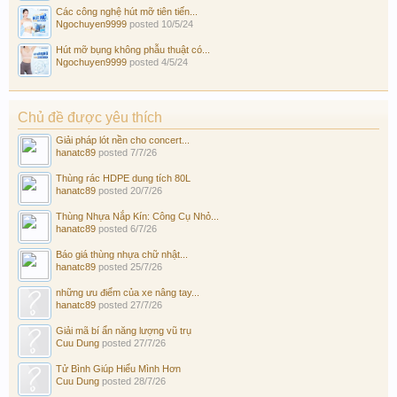
Các công nghệ hút mỡ tiên tiến...
Ngochuyen9999
posted
10/5/24
Hút mỡ bụng không phẫu thuật có...
Ngochuyen9999
posted
4/5/24
Chủ đề được yêu thích
Giải pháp lót nền cho concert...
hanatc89
posted
7/7/26
Thùng rác HDPE dung tích 80L
hanatc89
posted
20/7/26
Thùng Nhựa Nắp Kín: Công Cụ Nhỏ...
hanatc89
posted
6/7/26
Báo giá thùng nhựa chữ nhật...
hanatc89
posted
25/7/26
những ưu điểm của xe nâng tay...
hanatc89
posted
27/7/26
Giải mã bí ẩn năng lượng vũ trụ
Cuu Dung
posted
27/7/26
Tử Bình Giúp Hiểu Mình Hơn
Cuu Dung
posted
28/7/26