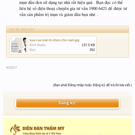
mụn đầu đen sử dụng tại nhà rất hiệu quả . Bạn đọc có thể
liên hệ số điện thoại chuyên gia tư vấn 1900 6421 để được tư
vấn sản phẩm trị mụn và giảm dầu bạn nhé .
Các file đính kèm:
sua-rua-mat-tri-nhon-cho-nam.jpg
Kích thước:
137.5 KB
Đọc:
352
4/10/17
(Bạn phải Đăng nhập hoặc Đăng ký để trả lời bài viết.)
Đăng ký!