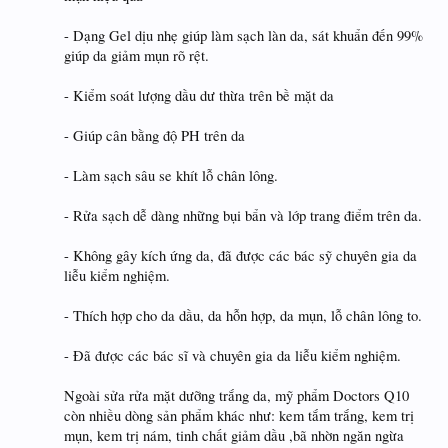
- Dạng Gel dịu nhẹ giúp làm sạch làn da, sát khuẩn đến 99%
giúp da giảm mụn rõ rệt.
- Kiểm soát lượng dầu dư thừa trên bề mặt da
- Giúp cân bằng độ PH trên da
- Làm sạch sâu se khít lỗ chân lông.
- Rửa sạch dễ dàng những bụi bẩn và lớp trang điểm trên da.
- Không gây kích ứng da, đã được các bác sỹ chuyên gia da
liễu kiểm nghiệm.
- Thích hợp cho da dầu, da hỗn hợp, da mụn, lỗ chân lông to.
- Đã được các bác sĩ và chuyên gia da liễu kiểm nghiệm.
Ngoài sửa rửa mặt dưỡng trắng da, mỹ phẩm Doctors Q10
còn nhiều dòng sản phẩm khác như: kem tắm trắng, kem trị
mụn, kem trị nám, tinh chất giảm dầu ,bã nhờn ngăn ngừa