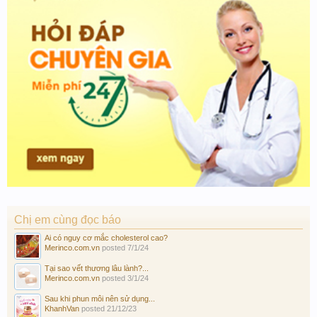
Chị em cùng đọc báo
Ai có nguy cơ mắc cholesterol cao?
Merinco.com.vn
posted
7/1/24
Tại sao vết thương lâu lành?...
Merinco.com.vn
posted
3/1/24
Sau khi phun môi nên sử dụng...
KhanhVan
posted
21/12/23