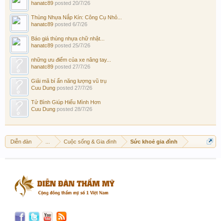
hanatc89
posted
20/7/26
Thùng Nhựa Nắp Kín: Công Cụ Nhỏ...
hanatc89
posted
6/7/26
Báo giá thùng nhựa chữ nhật...
hanatc89
posted
25/7/26
những ưu điểm của xe nâng tay...
hanatc89
posted
27/7/26
Giải mã bí ẩn năng lượng vũ trụ
Cuu Dung
posted
27/7/26
Tử Bình Giúp Hiểu Mình Hơn
Cuu Dung
posted
28/7/26
Diễn đàn
...
Cuộc sống & Gia đình
Sức khoẻ gia đình