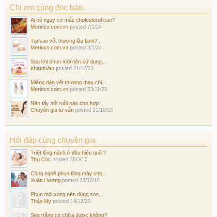
Chị em cùng đọc báo
Ai có nguy cơ mắc cholesterol cao?
Merinco.com.vn
posted
7/1/24
Tại sao vết thương lâu lành?...
Merinco.com.vn
posted
3/1/24
Sau khi phun môi nên sử dụng...
KhanhVan
posted
21/12/23
Miếng dán vết thương thay chỉ...
Merinco.com.vn
posted
23/11/23
Nên tẩy nốt ruồi nào cho hợp...
Chuyên gia tư vấn
posted
21/10/23
Hỏi đáp cùng chuyên gia
Triệt lông nách ở đâu hiệu quả ?
Thu Cúc
posted
25/3/17
Công nghệ phun lông mày cho...
Xuân Hương
posted
28/12/16
Phun môi xong nên dùng son...
Thảo My
posted
14/12/23
Sẹo trắng có chữa được không?