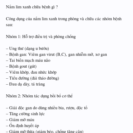
Nấm lim xanh chữa bệnh gì ?
Công dụng của nấm lim xanh trong phòng và chữa các nhóm bệnh
sau:
Nhóm 1: Hỗ trợ điều trị và phòng chống
– Ung thư (dạng u bướu)
– Bệnh gan: Viêm gan virut (B,C), gan nhiễm mỡ, xơ gan
– Tai biến mạch máu não
– Bệnh gout (gút)
– Viêm khớp, đau nhức khớp
– Tiểu đường (đái tháo đường)
– Đau dạ dày, tá tràng
Nhóm 2: Nhóm tác dụng bồi bổ cơ thể
– Giải độc gan do dùng nhiều bia, rượu, độc tố
– Tăng cường sinh lực
– Giảm mỡ máu
– Ổn định huyết áp
– Giảm mỡ thừa (giảm béo, chống tăng cân)