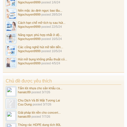
Ngochuyen9999
posted
1/6/24
Nên mặc áo định ngực bao lâu...
Ngochuyen9999
posted
28/5/24
Cách hạn chế mỡ tích tụ sau hút...
Ngochuyen9999
posted
22/5/24
Nâng ngực phù hợp nhất ở độ...
Ngochuyen9999
posted
16/5/24
Các công nghệ hút mỡ tiên tiến...
Ngochuyen9999
posted
10/5/24
Hút mỡ bụng không phẫu thuật có...
Ngochuyen9999
posted
4/5/24
Chủ đề được yêu thích
Tấm lót nhựa cho sân khấu ca...
hanatc89
posted
3/7/26
Chu Dịch Và Bí Mật Tương Lai
Cuu Dung
posted
3/7/26
Giải pháp lót nền cho concert...
hanatc89
posted
7/7/26
Thùng rác HDPE dung tích 80L