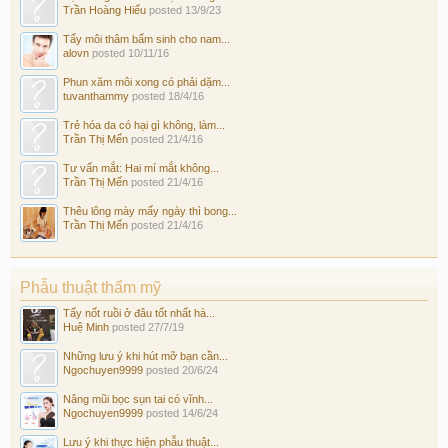
Trần Hoàng Hiếu
posted
13/9/23
Tẩy môi thâm bẩm sinh cho nam...
alovn
posted
10/11/16
Phun xăm môi xong có phải dặm...
tuvanthammy
posted
18/4/16
Trẻ hóa da có hại gì không, làm...
Trần Thị Mến
posted
21/4/16
Tư vấn mắt: Hai mí mắt không...
Trần Thị Mến
posted
21/4/16
Thêu lông mày mấy ngày thì bong...
Trần Thị Mến
posted
21/4/16
Phẫu thuật thẩm mỹ
Tẩy nốt ruồi ở đâu tốt nhất hà...
Huệ Minh
posted
27/7/19
Những lưu ý khi hút mỡ bạn cần...
Ngochuyen9999
posted
20/6/24
Nâng mũi bọc sụn tai có vĩnh...
Ngochuyen9999
posted
14/6/24
Lưu ý khi thực hiện phẫu thuật...