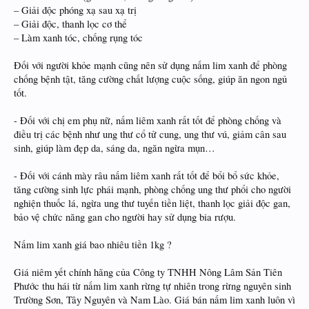
– Giải độc phóng xạ sau xạ trị
– Giải độc, thanh lọc cơ thể
– Làm xanh tóc, chống rụng tóc
Đối với người khỏe mạnh cũng nên sử dụng nấm lim xanh để phòng
chống bệnh tật, tăng cường chất lượng cuộc sống, giúp ăn ngon ngủ
tốt.
- Đối với chị em phụ nữ, nấm liêm xanh rất tốt để phòng chống và
điều trị các bệnh như ung thư cổ tử cung, ung thư vú, giảm cân sau
sinh, giúp làm đẹp da, sáng da, ngăn ngừa mụn…
- Đối với cánh mày râu nấm liêm xanh rất tốt để bổi bổ sức khỏe,
tăng cường sinh lực phái mạnh, phòng chống ung thư phổi cho người
nghiện thuốc lá, ngừa ung thư tuyến tiền liệt, thanh lọc giải độc gan,
bảo vệ chức năng gan cho người hay sử dụng bia rượu.
Nấm lim xanh giá bao nhiêu tiền 1kg ?
Giá niêm yết chính hãng của Công ty TNHH Nông Lâm Sản Tiên
Phước thu hái từ nấm lim xanh rừng tự nhiên trong rừng nguyên sinh
Trường Sơn, Tây Nguyên và Nam Lào. Giá bán nấm lim xanh luôn vì