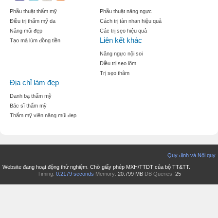
Phẫu thuật thẩm mỹ
Phẫu thuật nâng ngực
Điều trị thẩm mỹ da
Cách trị tàn nhan hiệu quả
Nâng mũi đẹp
Các trị sẹo hiệu quả
Liên kết khác
Tạo mà lúm đồng tiền
Nâng ngực nội soi
Điều trị sẹo lõm
Trị sẹo thâm
Địa chỉ làm đẹp
Danh bạ thẩm mỹ
Bác sĩ thẩm mỹ
Thẩm mỹ viện nâng mũi đẹp
Quy định và Nội quy
Website đang hoạt động thử nghiệm. Chờ giấy phép MXH/TTDT của bộ TT&TT.
Timing:
0.2179 seconds
Memory:
20.799 MB
DB Queries:
25