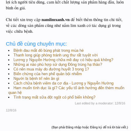
lợi ích người tiêu dùng, cam kết chất lượng sản phẩm hàng đầu, luôn
bình ổn giá.
namlimxanh.vn
Chi tiết xin truy cập
để biết thêm thông tin chi tiết,
về các dòng sản phẩm cũng như nấm lim xanh có tác dụng gì trong
việc chữa bệnh.
Chủ đề cùng chuyên mục:
Bệnh đau mắt đỏ bùng phát trong mùa hè
Thanh long giúp phòng tránh ung thư rất tuyệt vời
Lương y Nguyễn Hường chữa mề đay có hiệu quả không?
Những ai nào phù hợp sử dụng Đông trùng hạ thảo?
Có nên mua máy đo đường huyết 3 trong 1?
Biến chứng của hen phế quản bội nhiễm
Người bị bệnh trĩ nên ăn gì
Cách chữa bệnh viêm da cơ địa - Lương y Nguyễn Hường
Ham muốn tình dục là gì? Các yếu tố ảnh hưởng đến thèm muốn
quan hệ
Tình trạng mất sữa đột ngột có phổ biến không?
Last edited by a moderator:
12/8/16
12/8/16
(Bạn phải Đăng nhập hoặc Đăng ký để trả lời bài viết.)