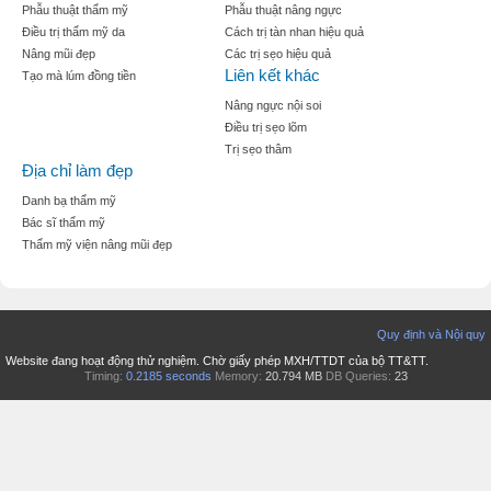
Phẫu thuật thẩm mỹ
Phẫu thuật nâng ngực
Điều trị thẩm mỹ da
Cách trị tàn nhan hiệu quả
Nâng mũi đẹp
Các trị sẹo hiệu quả
Liên kết khác
Tạo mà lúm đồng tiền
Nâng ngực nội soi
Điều trị sẹo lõm
Trị sẹo thâm
Địa chỉ làm đẹp
Danh bạ thẩm mỹ
Bác sĩ thẩm mỹ
Thẩm mỹ viện nâng mũi đẹp
Quy định và Nội quy
Website đang hoạt động thử nghiệm. Chờ giấy phép MXH/TTDT của bộ TT&TT.
Timing:
0.2185 seconds
Memory:
20.794 MB
DB Queries:
23