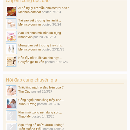
Chị em cùng đọc báo
Ai có nguy cơ mắc cholesterol cao?
Merinco.com.vn
posted
7/1/24
Tại sao vết thương lâu lành?...
Merinco.com.vn
posted
3/1/24
Sau khi phun môi nên sử dụng...
KhanhVan
posted
21/12/23
Miếng dán vết thương thay chỉ...
Merinco.com.vn
posted
23/11/23
Nên tẩy nốt ruồi nào cho hợp...
Chuyên gia tư vấn
posted
21/10/23
Hỏi đáp cùng chuyên gia
Triệt lông nách ở đâu hiệu quả ?
Thu Cúc
posted
25/3/17
Công nghệ phun lông mày cho...
Xuân Hương
posted
28/12/16
Phun môi xong nên dùng son...
Thảo My
posted
14/12/23
Sẹo trắng có chữa được không?
Trần Hoàng Hiếu
posted
13/9/23