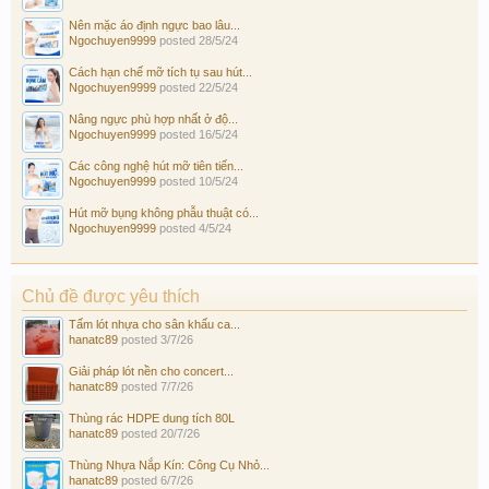
Nên mặc áo định ngực bao lâu...
Ngochuyen9999
posted
28/5/24
Cách hạn chế mỡ tích tụ sau hút...
Ngochuyen9999
posted
22/5/24
Nâng ngực phù hợp nhất ở độ...
Ngochuyen9999
posted
16/5/24
Các công nghệ hút mỡ tiên tiến...
Ngochuyen9999
posted
10/5/24
Hút mỡ bụng không phẫu thuật có...
Ngochuyen9999
posted
4/5/24
Chủ đề được yêu thích
Tấm lót nhựa cho sân khấu ca...
hanatc89
posted
3/7/26
Giải pháp lót nền cho concert...
hanatc89
posted
7/7/26
Thùng rác HDPE dung tích 80L
hanatc89
posted
20/7/26
Thùng Nhựa Nắp Kín: Công Cụ Nhỏ...
hanatc89
posted
6/7/26