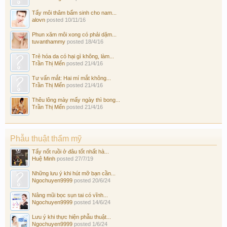
Tẩy môi thâm bẩm sinh cho nam...
alovn
posted
10/11/16
Phun xăm môi xong có phải dặm...
tuvanthammy
posted
18/4/16
Trẻ hóa da có hại gì không, làm...
Trần Thị Mến
posted
21/4/16
Tư vấn mắt: Hai mí mắt không...
Trần Thị Mến
posted
21/4/16
Thêu lông mày mấy ngày thì bong...
Trần Thị Mến
posted
21/4/16
Phẫu thuật thẩm mỹ
Tẩy nốt ruồi ở đâu tốt nhất hà...
Huệ Minh
posted
27/7/19
Những lưu ý khi hút mỡ bạn cần...
Ngochuyen9999
posted
20/6/24
Nâng mũi bọc sụn tai có vĩnh...
Ngochuyen9999
posted
14/6/24
Lưu ý khi thực hiện phẫu thuật...
Ngochuyen9999
posted
1/6/24