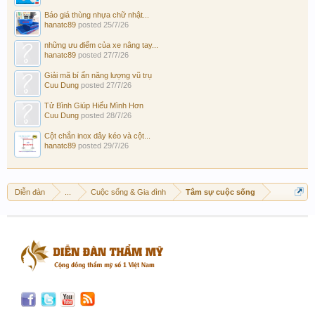
Báo giá thùng nhựa chữ nhật...
hanatc89
posted
25/7/26
những ưu điểm của xe nâng tay...
hanatc89
posted
27/7/26
Giải mã bí ẩn năng lượng vũ trụ
Cuu Dung
posted
27/7/26
Tử Bình Giúp Hiểu Mình Hơn
Cuu Dung
posted
28/7/26
Cột chắn inox dây kéo và cột...
hanatc89
posted
29/7/26
Diễn đàn
...
Cuộc sống & Gia đình
Tâm sự cuộc sống