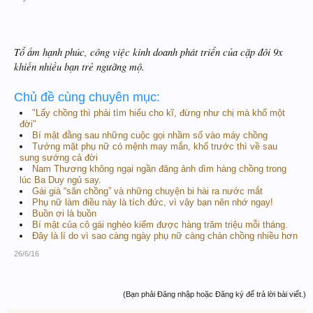
Tổ ấm hạnh phúc, công việc kinh doanh phát triển của cặp đôi 9x
khiến nhiều bạn trẻ ngưỡng mộ.
Chủ đề cùng chuyên mục:
"Lấy chồng thì phải tìm hiểu cho kĩ, đừng như chị mà khổ một
đời"
Bí mật đằng sau những cuộc gọi nhầm số vào máy chồng
Tướng mặt phụ nữ có mệnh may mắn, khổ trước thì về sau
sung sướng cả đời
Nam Thương không ngại ngần đăng ảnh dìm hàng chồng trong
lúc Ba Duy ngủ say.
Gái già “săn chồng” và những chuyện bi hài ra nước mắt
Phụ nữ làm điều này là tích đức, vì vậy bạn nên nhớ ngay!
Buồn ơi là buồn
Bí mật của cô gái nghèo kiếm được hàng trăm triệu mỗi tháng.
Đây là lí do vì sao càng ngày phụ nữ càng chán chồng nhiều hơn
26/6/16
(Bạn phải Đăng nhập hoặc Đăng ký để trả lời bài viết.)