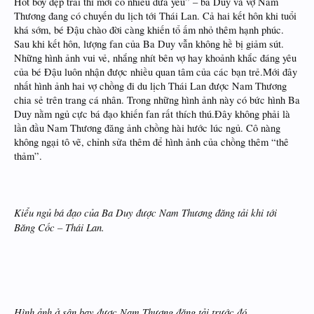
Hot boy đẹp trai thì mới có nhiều đứa yêu” – ba Duy và vợ Nam
Thương đang có chuyến du lịch tới Thái Lan. Cả hai kết hôn khi tuổi
khá sớm, bé Đậu chào đời càng khiến tổ ấm nhỏ thêm hạnh phúc.
Sau khi kết hôn, lượng fan của Ba Duy vẫn không hề bị giảm sút.
Những hình ảnh vui vẻ, nhắng nhít bên vợ hay khoảnh khắc đáng yêu
của bé Đậu luôn nhận được nhiều quan tâm của các bạn trẻ.Mới đây
nhất hình ảnh hai vợ chồng đi du lịch Thái Lan được Nam Thương
chia sẻ trên trang cá nhân. Trong những hình ảnh này có bức hình Ba
Duy nằm ngủ cực bá đạo khiến fan rất thích thú.Đây không phải là
lần đầu Nam Thương đăng ảnh chồng hài hước lúc ngủ. Cô nàng
không ngại tô vẽ, chỉnh sửa thêm để hình ảnh của chồng thêm “thê
thảm”.
Kiểu ngủ bá đạo của Ba Duy được Nam Thương đăng tải khi tới
Băng Cốc – Thái Lan.
Hình ảnh ở sân bay được Nam Thương đăng tải trước đó.