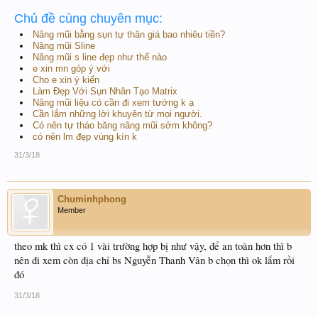
Chủ đề cùng chuyên mục:
Nâng mũi bằng sụn tự thân giá bao nhiêu tiền?
Nâng mũi Sline
Nâng mũi s line đẹp như thế nào
e xin mn góp ý với
Cho e xin ý kiến
Làm Đẹp Với Sụn Nhân Tạo Matrix
Nâng mũi liệu có cần đi xem tướng k ạ
Cần lắm những lời khuyên từ mọi người.
Có nên tự tháo băng nâng mũi sớm không?
có nên lm đẹp vùng kín k
31/3/18
Chuminhphong
Member
theo mk thì cx có 1 vài trường hợp bị như vậy, để an toàn hơn thì b
nên đi xem còn địa chỉ bs Nguyễn Thanh Vân b chọn thì ok lắm rồi
đó
31/3/18