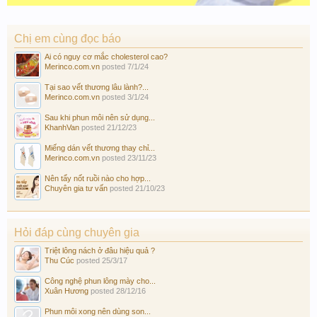
Chị em cùng đọc báo
Ai có nguy cơ mắc cholesterol cao?
Merinco.com.vn
posted
7/1/24
Tại sao vết thương lâu lành?...
Merinco.com.vn
posted
3/1/24
Sau khi phun môi nên sử dụng...
KhanhVan
posted
21/12/23
Miếng dán vết thương thay chỉ...
Merinco.com.vn
posted
23/11/23
Nên tẩy nốt ruồi nào cho hợp...
Chuyên gia tư vấn
posted
21/10/23
Hỏi đáp cùng chuyên gia
Triệt lông nách ở đâu hiệu quả ?
Thu Cúc
posted
25/3/17
Công nghệ phun lông mày cho...
Xuân Hương
posted
28/12/16
Phun môi xong nên dùng son...