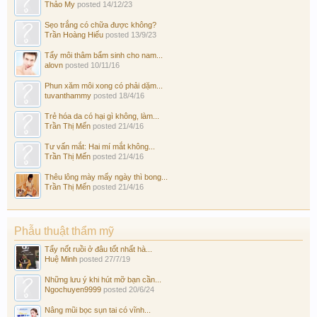
Thảo My
posted
14/12/23
Sẹo trắng có chữa được không?
Trần Hoàng Hiếu
posted
13/9/23
Tẩy môi thâm bẩm sinh cho nam...
alovn
posted
10/11/16
Phun xăm môi xong có phải dặm...
tuvanthammy
posted
18/4/16
Trẻ hóa da có hại gì không, làm...
Trần Thị Mến
posted
21/4/16
Tư vấn mắt: Hai mí mắt không...
Trần Thị Mến
posted
21/4/16
Thêu lông mày mấy ngày thì bong...
Trần Thị Mến
posted
21/4/16
Phẫu thuật thẩm mỹ
Tẩy nốt ruồi ở đâu tốt nhất hà...
Huệ Minh
posted
27/7/19
Những lưu ý khi hút mỡ bạn cần...
Ngochuyen9999
posted
20/6/24
Nâng mũi bọc sụn tai có vĩnh...