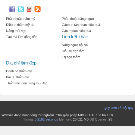
Phẫu thuật thẩm mỹ
Phẫu thuật nâng ngực
Điều trị thẩm mỹ da
Cách trị tàn nhan hiệu quả
Nâng mũi đẹp
Các trị sẹo hiệu quả
Liên kết khác
Tạo mà lúm đồng tiền
Nâng ngực nội soi
Điều trị sẹo lõm
Trị sẹo thâm
Địa chỉ làm đẹp
Danh bạ thẩm mỹ
Bác sĩ thẩm mỹ
Thẩm mỹ viện nâng mũi đẹp
Quy định và Nội quy
Website đang hoạt động thử nghiệm. Chờ giấy phép MXH/TTDT của bộ TT&TT.
Timing:
0.2182 seconds
Memory:
20.821 MB
DB Queries:
25