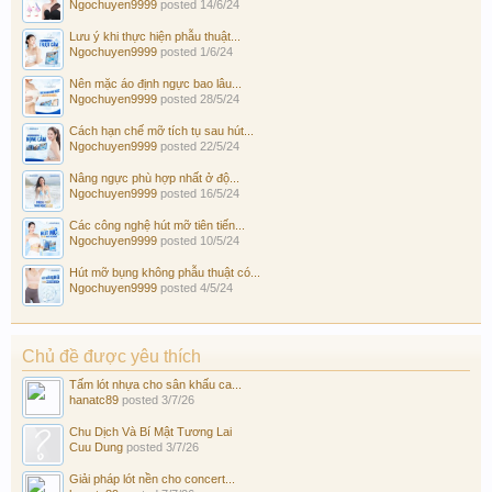
Ngochuyen9999
posted
14/6/24
Lưu ý khi thực hiện phẫu thuật...
Ngochuyen9999
posted
1/6/24
Nên mặc áo định ngực bao lâu...
Ngochuyen9999
posted
28/5/24
Cách hạn chế mỡ tích tụ sau hút...
Ngochuyen9999
posted
22/5/24
Nâng ngực phù hợp nhất ở độ...
Ngochuyen9999
posted
16/5/24
Các công nghệ hút mỡ tiên tiến...
Ngochuyen9999
posted
10/5/24
Hút mỡ bụng không phẫu thuật có...
Ngochuyen9999
posted
4/5/24
Chủ đề được yêu thích
Tấm lót nhựa cho sân khấu ca...
hanatc89
posted
3/7/26
Chu Dịch Và Bí Mật Tương Lai
Cuu Dung
posted
3/7/26
Giải pháp lót nền cho concert...