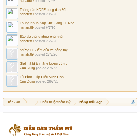
hanatc89
posted
7/7/26
Thùng rác HDPE dung tích 80L
hanatc89
posted
20/7/26
Thùng Nhựa Nắp Kín: Công Cụ Nhỏ...
hanatc89
posted
6/7/26
Báo giá thùng nhựa chữ nhật...
hanatc89
posted
25/7/26
những ưu điểm của xe nâng tay...
hanatc89
posted
27/7/26
Giải mã bí ẩn năng lượng vũ trụ
Cuu Dung
posted
27/7/26
Tử Bình Giúp Hiểu Mình Hơn
Cuu Dung
posted
28/7/26
Diễn đàn
...
Phẫu thuật thẩm mỹ
Nâng mũi đẹp