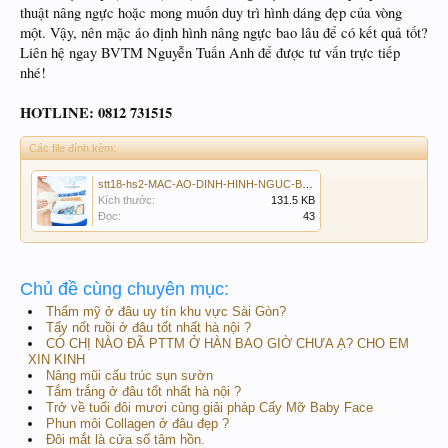
thuật nâng ngực hoặc mong muốn duy trì hình dáng đẹp của vòng
một. Vậy, nên mặc áo định hình nâng ngực bao lâu để có kết quả tốt?
Liên hệ ngay BVTM Nguyễn Tuấn Anh để được tư vấn trực tiếp
nhé!
HOTLINE: 0812 731515
Các file đính kèm:
stt18-hs2-MAC-AO-DINH-HINH-NGUC-BAO-LAU-ON-DINH-1200X1200-webp-min.jpg
Kích thước:
131.5 KB
Đọc:
43
Chủ đề cùng chuyên mục:
Thẩm mỹ ở đâu uy tín khu vực Sài Gòn?
Tẩy nốt ruồi ở đâu tốt nhất hà nội ?
CÓ CHỊ NÀO ĐÃ PTTM Ở HÀN BAO GIỜ CHƯA Ạ? CHO EM
XIN KINH
Nâng mũi cấu trúc sụn sườn
Tắm trắng ở đâu tốt nhất hà nội ?
Trở về tuổi đôi mươi cùng giải pháp Cấy Mỡ Baby Face
Phun môi Collagen ở đâu đẹp ?
Đôi mắt là cửa sổ tâm hồn.