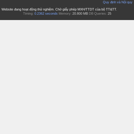
Quy định và Nội quy
Website đang hoạt động thử nghiệm. Chờ giấy phép MXH/TTDT của bộ TT&TT.
Timing:
0.2362 seconds
Memory:
20.800 MB
DB Queries:
25