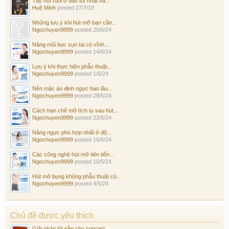
Tẩy nốt ruồi ở đâu tốt nhất hà...
Huệ Minh
posted
27/7/19
Những lưu ý khi hút mỡ bạn cần...
Ngochuyen9999
posted
20/6/24
Nâng mũi bọc sụn tai có vĩnh...
Ngochuyen9999
posted
14/6/24
Lưu ý khi thực hiện phẫu thuật...
Ngochuyen9999
posted
1/6/24
Nên mặc áo định ngực bao lâu...
Ngochuyen9999
posted
28/5/24
Cách hạn chế mỡ tích tụ sau hút...
Ngochuyen9999
posted
22/5/24
Nâng ngực phù hợp nhất ở độ...
Ngochuyen9999
posted
16/5/24
Các công nghệ hút mỡ tiên tiến...
Ngochuyen9999
posted
10/5/24
Hút mỡ bụng không phẫu thuật có...
Ngochuyen9999
posted
4/5/24
Chủ đề được yêu thích
Giải pháp lót nền cho concert...