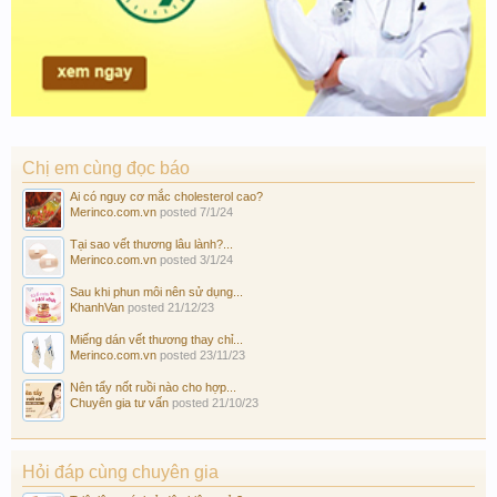
Chị em cùng đọc báo
Ai có nguy cơ mắc cholesterol cao?
Merinco.com.vn
posted
7/1/24
Tại sao vết thương lâu lành?...
Merinco.com.vn
posted
3/1/24
Sau khi phun môi nên sử dụng...
KhanhVan
posted
21/12/23
Miếng dán vết thương thay chỉ...
Merinco.com.vn
posted
23/11/23
Nên tẩy nốt ruồi nào cho hợp...
Chuyên gia tư vấn
posted
21/10/23
Hỏi đáp cùng chuyên gia