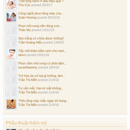
Triệt lông nách ở đâu hiệu quả ?
Thu Cúc
posted
25/3/17
Công nghệ phun lông mày cho...
Xuân Hương
posted
28/12/16
Phun môi xong nên dùng son...
Thảo My
posted
14/12/23
Sẹo trắng có chữa được không?
Trần Hoàng Hiếu
posted
13/9/23
Tẩy môi thâm bẩm sinh cho nam...
alovn
posted
10/11/16
Phun xăm môi xong có phải dặm...
tuvanthammy
posted
18/4/16
Trẻ hóa da có hại gì không, làm...
Trần Thị Mến
posted
21/4/16
Tư vấn mắt: Hai mí mắt không...
Trần Thị Mến
posted
21/4/16
Thêu lông mày mấy ngày thì bong...
Trần Thị Mến
posted
21/4/16
Phẫu thuật thẩm mỹ