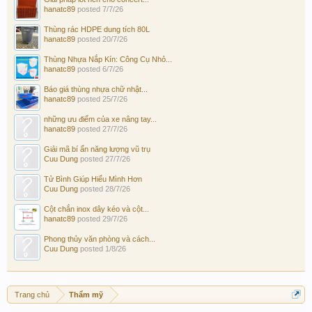
hanatc89
posted
7/7/26
Thùng rác HDPE dung tích 80L
hanatc89
posted
20/7/26
Thùng Nhựa Nắp Kín: Công Cụ Nhỏ...
hanatc89
posted
6/7/26
Báo giá thùng nhựa chữ nhật...
hanatc89
posted
25/7/26
những ưu điểm của xe nâng tay...
hanatc89
posted
27/7/26
Giải mã bí ẩn năng lượng vũ trụ
Cuu Dung
posted
27/7/26
Tử Bình Giúp Hiểu Mình Hơn
Cuu Dung
posted
28/7/26
Cột chắn inox dây kéo và cột...
hanatc89
posted
29/7/26
Phong thủy văn phòng và cách...
Cuu Dung
posted
1/8/26
Trang chủ
Thẩm mỹ