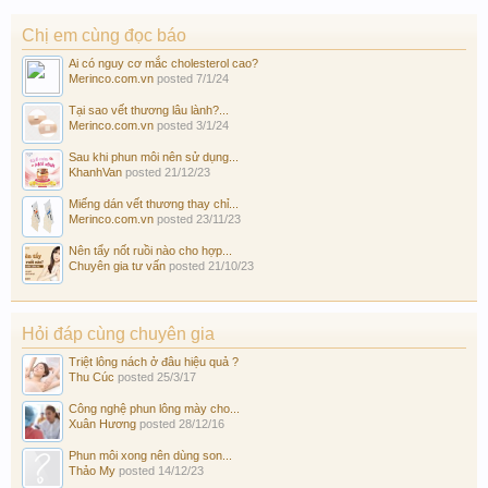
Chị em cùng đọc báo
Ai có nguy cơ mắc cholesterol cao?
Merinco.com.vn
posted
7/1/24
Tại sao vết thương lâu lành?...
Merinco.com.vn
posted
3/1/24
Sau khi phun môi nên sử dụng...
KhanhVan
posted
21/12/23
Miếng dán vết thương thay chỉ...
Merinco.com.vn
posted
23/11/23
Nên tẩy nốt ruồi nào cho hợp...
Chuyên gia tư vấn
posted
21/10/23
Hỏi đáp cùng chuyên gia
Triệt lông nách ở đâu hiệu quả ?
Thu Cúc
posted
25/3/17
Công nghệ phun lông mày cho...
Xuân Hương
posted
28/12/16
Phun môi xong nên dùng son...
Thảo My
posted
14/12/23