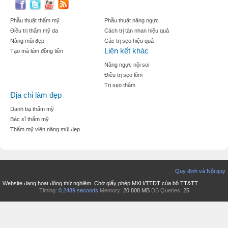
Phẫu thuật thẩm mỹ
Phẫu thuật nâng ngực
Điều trị thẩm mỹ da
Cách trị tàn nhan hiệu quả
Nâng mũi đẹp
Các trị sẹo hiệu quả
Liên kết khác
Tạo mà lúm đồng tiền
Nâng ngực nội soi
Điều trị sẹo lõm
Trị sẹo thâm
Địa chỉ làm đẹp
Danh bạ thẩm mỹ
Bác sĩ thẩm mỹ
Thẩm mỹ viện nâng mũi đẹp
Quy định và Nội quy
Website đang hoạt động thử nghiệm. Chờ giấy phép MXH/TTDT của bộ TT&TT.
Timing:
0.2489 seconds
Memory:
20.808 MB
DB Queries:
25