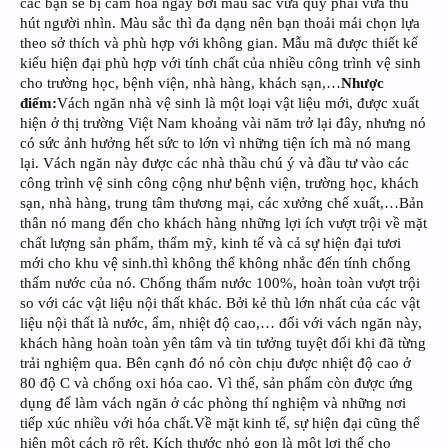
các bạn sẽ bị cảm hóa ngay bởi màu sắc vừa quý phái vừa thu
hút người nhìn. Màu sắc thì đa dạng nên bạn thoải mái chọn lựa
theo sở thích và phù hợp với không gian. Mẫu mã được thiết kế
kiểu hiện đại phù hợp với tính chất của nhiều công trình vệ sinh
cho trường học, bệnh viện, nhà hàng, khách sạn,…
Nhược
điểm:
Vách ngăn nhà vệ sinh là một loại vật liệu mới, được xuất
hiện ở thị trường Việt Nam khoảng vài năm trở lại đây, nhưng nó
có sức ảnh hưởng hết sức to lớn vì những tiện ích mà nó mang
lại. Vách ngăn này được các nhà thầu chú ý và đầu tư vào các
công trình vệ sinh công cộng như bệnh viện, trường học, khách
sạn, nhà hàng, trung tâm thương mại, các xưởng chế xuất,…Bản
thân nó mang đến cho khách hàng những lợi ích vượt trội về mặt
chất lượng sản phẩm, thẩm mỹ, kinh tế và cả sự hiện đại tươi
mới cho khu vệ sinh.thì không thể không nhắc đến tính chống
thấm nước của nó. Chống thấm nước 100%, hoàn toàn vượt trội
so với các vật liệu nội thất khác. Bởi kẻ thù lớn nhất của các vật
liệu nội thất là nước, ẩm, nhiệt độ cao,… đối với vách ngăn này,
khách hàng hoàn toàn yên tâm và tin tưởng tuyệt đối khi đã từng
trải nghiệm qua. Bên cạnh đó nó còn chịu được nhiệt độ cao ở
80 độ C và chống oxi hóa cao. Vì thế, sản phẩm còn được ứng
dụng để làm vách ngăn ở các phòng thí nghiệm và những nơi
tiếp xúc nhiều với hóa chất.Về mặt kinh tế, sự hiện đại cũng thể
hiện một cách rõ rệt. Kích thước nhỏ gọn là một lợi thế cho