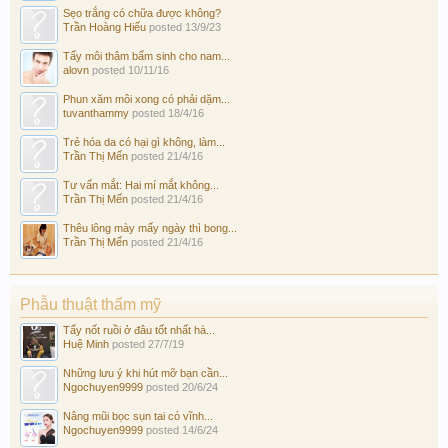
Sẹo trắng có chữa được không?
Trần Hoàng Hiếu
posted
13/9/23
Tẩy môi thâm bẩm sinh cho nam...
alovn
posted
10/11/16
Phun xăm môi xong có phải dặm...
tuvanthammy
posted
18/4/16
Trẻ hóa da có hại gì không, làm...
Trần Thị Mến
posted
21/4/16
Tư vấn mắt: Hai mí mắt không...
Trần Thị Mến
posted
21/4/16
Thêu lông mày mấy ngày thì bong...
Trần Thị Mến
posted
21/4/16
Phẫu thuật thẩm mỹ
Tẩy nốt ruồi ở đâu tốt nhất hà...
Huệ Minh
posted
27/7/19
Những lưu ý khi hút mỡ bạn cần...
Ngochuyen9999
posted
20/6/24
Nâng mũi bọc sụn tai có vĩnh...
Ngochuyen9999
posted
14/6/24