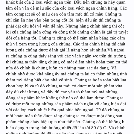
khác biệt của 2 loại vách ngăn trên. Đầu tiên chúng ta hãy quan
tâm đến vấn đề màu sắc của các loại vách ngăn chính hãng. Các
tấm compact sẽ có màu đen còn tấm mfc thì có màu Chúng ta
chỉ cần ấn nhẹ vào bên trong cốt lõi, hiện dấu ấn thì chúng ta
phải đặt câu hỏi về vấn đề này. Những hàng chính hãng thì cốt
lõi của chúng luôn cứng và đồng thời chúng chính là giá trị tuyệt
đối của hàng tốt. Chúng ta cũng có thể cảm nhận bằng các cầm
thử và xem trọng lượng của chúng. Các tấm chính hãng thì chất
lượng của chúng được đánh giá là nặng hơn rất nhiều.Và ngoài
ra chúng ta cũng thấy rằng với các vách ngăn wc trên thị trường
thì chúng ta thấy rằng chúng có một điểm nhấn hoàn toàn cụ thể
nữa đó chính là chúng luôn có những màu sắc đa dạng. Và
chính nhờ được khả năng ấy mà chúng ta lại có thêm những tính
thẩm mỹ riêng biệt cho nhà vệ sinh. Chúng ta hoàn toàn biết lựa
chọn hợp lý và từ đó chúng ta mới có được một sản phẩm vừa
đầy đủ chất lượng và đầy đủ các yếu tố thẩm mỹ mà những
dòng sản phẩm khác không thể nào có thể làm được. Chúng ta
có được một trong những sản phẩm vách ngăn vô cùng hiện đại
với các lớp cách nhiệt hiệu quả phía bên ngoài. Từ đó chúng ta
mới hoàn toàn thấy được rằng chúng ta có được một dòng sản
phẩm chống cháy hiệu quả như thế nào. Chúng có thể không bị
biến dạng ở trong tình huống nhiệt độ lên tới 80 độ C. Và chính
những tính huống đó đã tạo nên cho chúng ta sự an toàn tuyệt