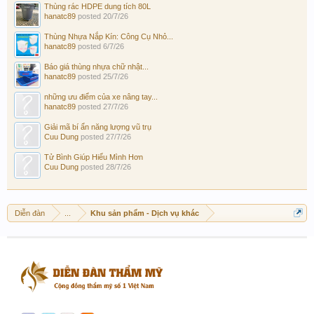
Thùng rác HDPE dung tích 80L
hanatc89
posted
20/7/26
Thùng Nhựa Nắp Kín: Công Cụ Nhỏ...
hanatc89
posted
6/7/26
Báo giá thùng nhựa chữ nhật...
hanatc89
posted
25/7/26
những ưu điểm của xe nâng tay...
hanatc89
posted
27/7/26
Giải mã bí ẩn năng lượng vũ trụ
Cuu Dung
posted
27/7/26
Tử Bình Giúp Hiểu Mình Hơn
Cuu Dung
posted
28/7/26
Diễn đàn
...
Khu sản phẩm - Dịch vụ khác