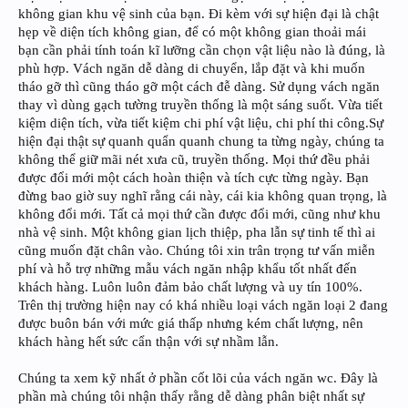
không gian khu vệ sinh của bạn. Đi kèm với sự hiện đại là chật
hẹp về diện tích không gian, để có một không gian thoải mái
bạn cần phải tính toán kĩ lưỡng cần chọn vật liệu nào là đúng, là
phù hợp. Vách ngăn dễ dàng di chuyển, lắp đặt và khi muốn
tháo gỡ thì cũng tháo gỡ một cách đễ dàng. Sử dụng vách ngăn
thay vì dùng gạch tường truyền thống là một sáng suốt. Vừa tiết
kiệm diện tích, vừa tiết kiệm chi phí vật liệu, chi phí thi công.Sự
hiện đại thật sự quanh quẩn quanh chung ta từng ngày, chúng ta
không thể giữ mãi nét xưa cũ, truyền thống. Mọi thứ đều phải
được đổi mới một cách hoàn thiện và tích cực từng ngày. Bạn
đừng bao giờ suy nghĩ rằng cái này, cái kia không quan trọng, là
không đổi mới. Tất cả mọi thứ cần được đổi mới, cũng như khu
nhà vệ sinh. Một không gian lịch thiệp, pha lẫn sự tinh tế thì ai
cũng muốn đặt chân vào. Chúng tôi xin trân trọng tư vấn miễn
phí và hỗ trợ những mẫu vách ngăn nhập khẩu tốt nhất đến
khách hàng. Luôn luôn đảm bảo chất lượng và uy tín 100%.
Trên thị trường hiện nay có khá nhiều loại vách ngăn loại 2 đang
được buôn bán với mức giá thấp nhưng kém chất lượng, nên
khách hàng hết sức cẩn thận với sự nhầm lẫn.
Chúng ta xem kỹ nhất ở phần cốt lõi của vách ngăn wc. Đây là
phần mà chúng tôi nhận thấy rằng dễ dàng phân biệt nhất sự