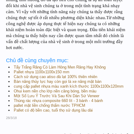
đối khi nhà vệ sinh chúng ta ở trong một tình trạng khá nhạy
cảm. Vì vậy với những tính năng này chúng ta thấy được rằng
chúng thực sự tốt ở rất nhiều phương diện khác nhau.Từ những
công nghệ được áp dụng thực tế hiện nay chúng ta có những
khái niệm hoàn toàn đặc biệt và quan trọng. Đầu tiên khái niệm
mà chúng ta thấy hiện nay cần được quan tâm nhất đó chính là
vấn đề chất lượng của nhà vệ sinh ở trong một môi trường đầy
hơi nước.
Chủ đề cùng chuyên mục:
Tẩy Trắng Răng Có Làm Hỏng Men Răng Hay Không
Pallet nhựa 1100x1100x150 mm
Cách sử dụng cao atiso đà lạt 100% thiên nhiên
Bàn nâng thủy lực hay còn gọi là xe nâng mặt bàn
cung cấp pallet nhựa màu xanh kích thước 1100x1100x120mm
Ohui kem nền cho lớp nền căng bóng, bền màu
Một Số Lưu Ý Trước Và Sau Khi Dán Sứ Veneer
Thùng rác nhựa composite 660 lít - 3 bánh - 4 bánh
pallet mặt liền chống thấm nước TPHCM
Pallet có độ bền cao, tuổi thọ sử dụng lâu dài
28/3/18