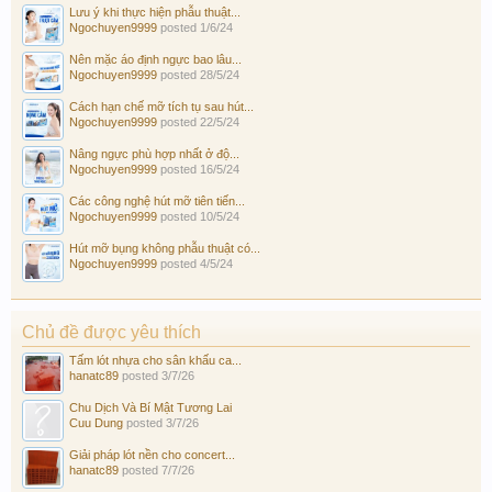
Lưu ý khi thực hiện phẫu thuật...
Ngochuyen9999
posted
1/6/24
Nên mặc áo định ngực bao lâu...
Ngochuyen9999
posted
28/5/24
Cách hạn chế mỡ tích tụ sau hút...
Ngochuyen9999
posted
22/5/24
Nâng ngực phù hợp nhất ở độ...
Ngochuyen9999
posted
16/5/24
Các công nghệ hút mỡ tiên tiến...
Ngochuyen9999
posted
10/5/24
Hút mỡ bụng không phẫu thuật có...
Ngochuyen9999
posted
4/5/24
Chủ đề được yêu thích
Tấm lót nhựa cho sân khấu ca...
hanatc89
posted
3/7/26
Chu Dịch Và Bí Mật Tương Lai
Cuu Dung
posted
3/7/26
Giải pháp lót nền cho concert...
hanatc89
posted
7/7/26