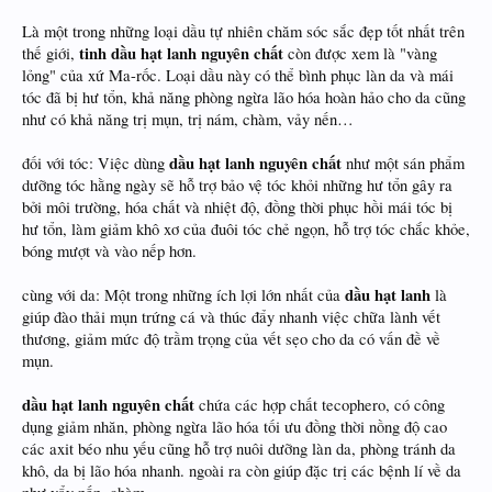
Là một trong những loại dầu tự nhiên chăm sóc sắc đẹp tốt nhất trên
tinh dầu hạt lanh nguyên chất
thế giới,
còn được xem là "vàng
lỏng" của xứ Ma-rốc. Loại dầu này có thể bình phục làn da và mái
tóc đã bị hư tổn, khả năng phòng ngừa lão hóa hoàn hảo cho da cũng
như có khả năng trị mụn, trị nám, chàm, vảy nến…
dầu hạt lanh nguyên chất
đối với tóc: Việc dùng
như một sán phẩm
dưỡng tóc hằng ngày sẽ hỗ trợ bảo vệ tóc khỏi những hư tổn gây ra
bởi môi trường, hóa chất và nhiệt độ, đồng thời phục hồi mái tóc bị
hư tổn, làm giảm khô xơ của đuôi tóc chẻ ngọn, hỗ trợ tóc chắc khỏe,
bóng mượt và vào nếp hơn.
dầu hạt lanh
cùng với da: Một trong những ích lợi lớn nhất của
là
giúp đào thải mụn trứng cá và thúc đẩy nhanh việc chữa lành vết
thương, giảm mức độ trầm trọng của vết sẹo cho da có vấn đề về
mụn.
dầu hạt lanh nguyên chất
chứa các hợp chất tecophero, có công
dụng giảm nhăn, phòng ngừa lão hóa tối ưu đồng thời nồng độ cao
các axit béo nhu yếu cũng hỗ trợ nuôi dưỡng làn da, phòng tránh da
khô, da bị lão hóa nhanh. ngoài ra còn giúp đặc trị các bệnh lí về da