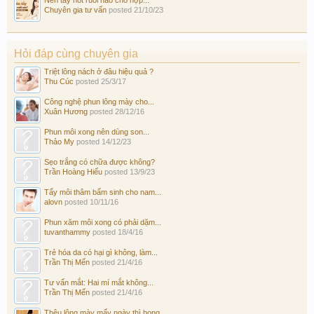
Chuyên gia tư vấn
posted
21/10/23
Hỏi đáp cùng chuyên gia
Triệt lông nách ở đâu hiệu quả ?
Thu Cúc
posted
25/3/17
Công nghệ phun lông mày cho...
Xuân Hương
posted
28/12/16
Phun môi xong nên dùng son...
Thảo My
posted
14/12/23
Sẹo trắng có chữa được không?
Trần Hoàng Hiếu
posted
13/9/23
Tẩy môi thâm bẩm sinh cho nam...
alovn
posted
10/11/16
Phun xăm môi xong có phải dặm...
tuvanthammy
posted
18/4/16
Trẻ hóa da có hại gì không, làm...
Trần Thị Mến
posted
21/4/16
Tư vấn mắt: Hai mí mắt không...
Trần Thị Mến
posted
21/4/16
Thêu lông mày mấy ngày thì bong...