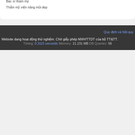
Bác sĩ thẩm mỹ
Thẩm mỹ viện nâng mũi đẹp
Quy định và Nội quy
Website đang hoạt động thử nghiệm. Chờ giấy phép MXH/TTDT của bộ TT&TT.
Timing:
0.3115 seconds
Memory:
21.231 MB
DB Queries:
56