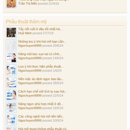
Trần Thị Mến
posted
21/4/16
Phẫu thuật thẩm mỹ
Tẩy nốt ruồi ở đâu tốt nhất hà...
Huệ Minh
posted
27/7/19
Những lưu ý khi hút mỡ bạn cần...
Ngochuyen9999
posted
20/6/24
Nâng mũi bọc sụn tai có vĩnh...
Ngochuyen9999
posted
14/6/24
Lưu ý khi thực hiện phẫu thuật...
Ngochuyen9999
posted
1/6/24
Nên mặc áo định ngực bao lâu...
Ngochuyen9999
posted
28/5/24
Cách hạn chế mỡ tích tụ sau hút...
Ngochuyen9999
posted
22/5/24
Nâng ngực phù hợp nhất ở độ...
Ngochuyen9999
posted
16/5/24
Các công nghệ hút mỡ tiên tiến...
Ngochuyen9999
posted
10/5/24
Hút mỡ bụng không phẫu thuật có...