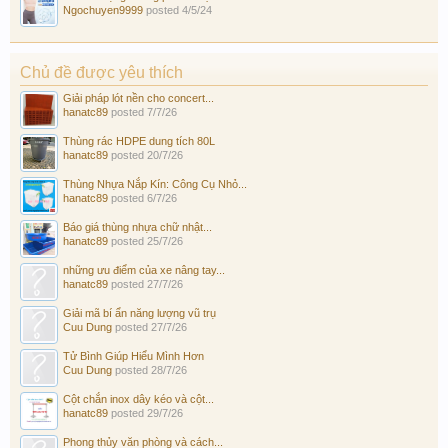
Ngochuyen9999
posted
4/5/24
Chủ đề được yêu thích
Giải pháp lót nền cho concert...
hanatc89
posted
7/7/26
Thùng rác HDPE dung tích 80L
hanatc89
posted
20/7/26
Thùng Nhựa Nắp Kín: Công Cụ Nhỏ...
hanatc89
posted
6/7/26
Báo giá thùng nhựa chữ nhật...
hanatc89
posted
25/7/26
những ưu điểm của xe nâng tay...
hanatc89
posted
27/7/26
Giải mã bí ẩn năng lượng vũ trụ
Cuu Dung
posted
27/7/26
Tử Bình Giúp Hiểu Mình Hơn
Cuu Dung
posted
28/7/26
Cột chắn inox dây kéo và cột...
hanatc89
posted
29/7/26
Phong thủy văn phòng và cách...