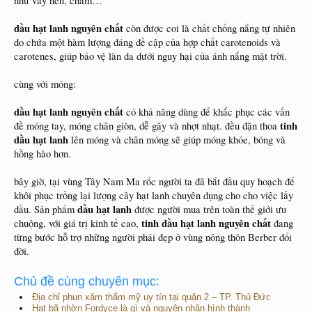
như vẩy nến, chàm…
dầu hạt lanh nguyên chất
còn được coi là chất chống nắng tự nhiên
do chứa một hàm lượng đáng đề cập của hợp chất carotenoids và
carotenes, giúp bảo vệ làn da dưới nguy hại của ánh nắng mặt trời.
cùng với móng:
dầu hạt lanh nguyên chất
có khả năng dùng để khắc phục các vấn
tinh
đề móng tay, móng chân giòn, dễ gãy và nhợt nhạt. đều đặn thoa
dầu hạt lanh
lên móng và chân móng sẽ giúp móng khỏe, bóng và
hồng hào hơn.
bây giờ, tại vùng Tây Nam Ma rốc người ta đã bắt đầu quy hoạch để
khôi phục trồng lại lượng cây hạt lanh chuyên dụng cho cho việc lấy
dầu hạt lanh
dầu. Sản phẩm
được người mua trên toàn thế giới ưu
tinh dầu hạt lanh nguyên chất
chuộng, với giá trị kinh tế cao,
đang
từng bước hỗ trợ những người phái đẹp ở vùng nông thôn Berber đổi
đời.
Chủ đề cùng chuyên mục:
Địa chỉ phun xăm thẩm mỹ uy tín tại quận 2 – TP. Thủ Đức
Hạt bã nhờn Fordyce là gì và nguyên nhân hình thành