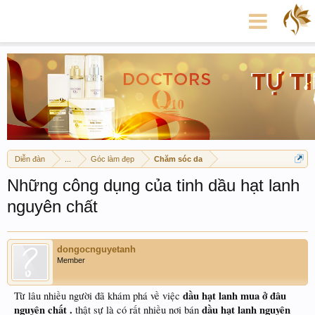
Diễn đàn
...
Góc làm đẹp
Chăm sóc da
Những công dụng của tinh dầu hạt lanh
nguyên chất
dongocnguyetanh
Member
dầu hạt lanh mua ở đâu
Từ lâu nhiều người đã khám phá về việc
nguyên chất .
dầu hạt lanh nguyên
thật sự là có rất nhiều nơi bán