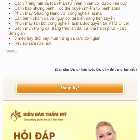
Cách Trắng mịn da toàn thân từ thiên nhiên với dược liệu quý
Cảnh báo những bệnh lí có thể truyền nhiễm từ bệnh zona
Phun Mày Shading Nano với công nghệ Plasma
Căn bệnh chàm da và nguy cơ tai biến sang hen suyễn
Phun mày tản bột công nghệ Plasma độc quyền tại VTM Oliver
Sạch mụn trứng cá, trắng trẻo làn da, cả nhà hạnh phúc - cực
đơn giản
5 mẹo hay thổi bay mụn trứng cá cực đơn giản
Review sữa rửa mặt
30/8/16
(Bạn phải Đăng nhập hoặc Đăng ký để trả lời bài viết.)
Đăng ký!