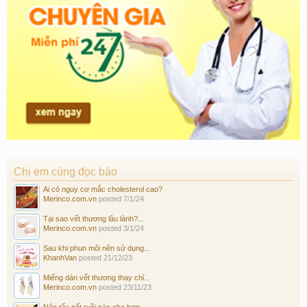
Chị em cùng đọc báo
Ai có nguy cơ mắc cholesterol cao?
Merinco.com.vn
posted
7/1/24
Tại sao vết thương lâu lành?...
Merinco.com.vn
posted
3/1/24
Sau khi phun môi nên sử dụng...
KhanhVan
posted
21/12/23
Miếng dán vết thương thay chỉ...
Merinco.com.vn
posted
23/11/23
Nên tẩy nốt ruồi nào cho hợp...