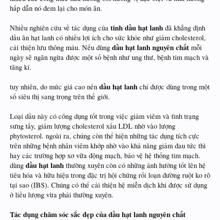
hấp dẫn nó đem lại cho món ăn.
tinh dầu hạt lanh
Nhiều nghiên cứu về tác dụng của
đã khẳng định
dầu ăn hạt lanh có nhiều lợi ích cho sức khỏe như giảm cholesterol,
dầu hạt lanh nguyên chất
cải thiện lưu thông máu. Nếu dùng
mỗi
ngày sẽ ngăn ngừa được một số bệnh như ung thư, bệnh tim mạch và
tăng kí.
dầu hạt lanh
tuy nhiên, do mức giá cao nên
chỉ được dùng trong một
số siêu thị sang trọng trên thế giới.
Loại dầu này có công dụng tốt trong việc giảm viêm và tình trạng
sưng tấy, giảm lượng cholesterol xấu LDL nhờ vào lượng
phytosterol. ngoài ra, chúng còn thể hiện những tác dụng tích cực
trên những bệnh nhân viêm khớp nhờ vào khả năng giảm đau tức thì
hay các trường hợp xơ vữa động mạch, bảo vệ hệ thống tim mạch.
dầu hạt lanh
dùng
thường xuyên còn có những ảnh hưởng tốt lên hệ
tiêu hóa và hữu hiệu trong đặc trị hội chứng rối loạn đường ruột ko rõ
tại sao (IBS). Chúng có thể cải thiện hệ miễn dịch khi được sử dụng
ở liều lượng vừa phải thường xuyên.
Tác dụng chăm sóc sắc đẹp của
dầu hạt lanh nguyên chất