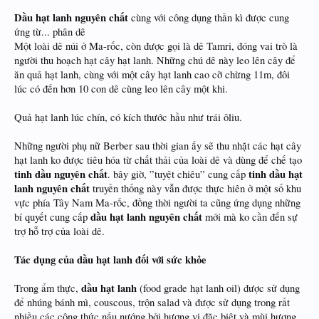
Dầu hạt lanh nguyên chất
cùng với công dụng thần kì được cung
ứng từ... phân dê
Một loài dê núi ở Ma-rốc, còn được gọi là dê Tamri, đóng vai trò là
người thu hoạch hạt cây hạt lanh. Những chú dê này leo lên cây để
ăn quả hạt lanh, cùng với một cây hạt lanh cao cỡ chừng 11m, đôi
lúc có đến hơn 10 con dê cùng leo lên cây một khi.
Quả hạt lanh lúc chín, có kích thước hầu như trái ôliu.
Những người phụ nữ Berber sau thời gian ấy sẽ thu nhặt các hạt cây
hạt lanh ko được tiêu hóa từ chất thải của loài dê và dùng để chế tạo
tinh dầu nguyên chất
tinh dầu hạt
. bây giờ, ”tuyệt chiêu” cung cấp
lanh nguyên chất
truyền thống này vẫn được thực hiên ở một số khu
vực phía Tây Nam Ma-rốc, đồng thời người ta cũng ứng dụng những
dầu hạt lanh nguyên chất
bí quyết cung cấp
mới mà ko cần đến sự
trợ hỗ trợ của loài dê.
Tác dụng của
dầu hạt lanh
đối với sức khỏe
dầu hạt lanh
Trong ẩm thực,
(food grade hạt lanh oil) được sử dụng
để nhúng bánh mì, couscous, trộn salad và được sử dụng trong rất
nhiều các công thức nấu nướng bởi hương vị đặc biệt và mùi hương