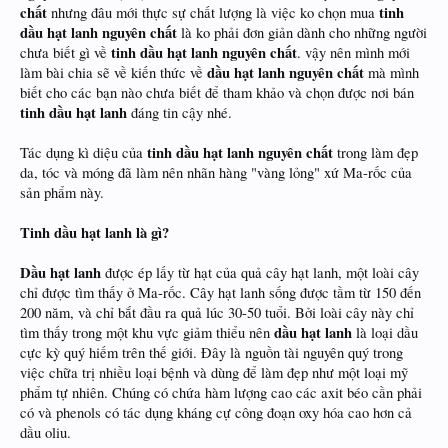
chất
tinh
nhưng đâu mới thực sự chất lượng là việc ko chọn mua
dầu hạt lanh nguyên chất
là ko phải đơn giản dành cho những người
tinh dầu hạt lanh nguyên chất
chưa biết gì về
. vậy nên mình mới
dầu hạt lanh nguyên chất
làm bài chia sẽ về kiến thức về
mà mình
biết cho các bạn nào chưa biết để tham khảo và chọn được nơi bán
tinh dầu hạt lanh
đáng tin cậy nhé.
tinh dầu hạt lanh nguyên chất
Tác dụng kì diệu của
trong làm đẹp
da, tóc và móng đã làm nên nhãn hàng "vàng lỏng" xứ Ma-rốc của
sản phẩm này.
Tinh dầu hạt lanh
là gì?
Dầu hạt lanh
được ép lấy từ hạt của quả cây hạt lanh, một loài cây
chỉ được tìm thấy ở Ma-rốc. Cây hạt lanh sống được tầm từ 150 đến
200 năm, và chỉ bắt đầu ra quả lúc 30-50 tuổi. Bởi loài cây này chỉ
dầu hạt lanh
tìm thấy trong một khu vực giảm thiểu nên
là loại dầu
cực kỳ quý hiếm trên thế giới. Đây là nguồn tài nguyên quý trong
việc chữa trị nhiều loại bệnh và dùng để làm đẹp như một loại mỹ
phẩm tự nhiên. Chúng có chứa hàm lượng cao các axit béo cần phải
có và phenols có tác dụng kháng cự công đoạn oxy hóa cao hơn cả
dầu oliu.