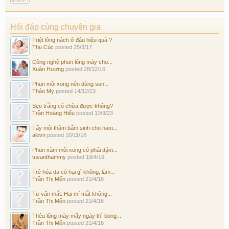
Hỏi đáp cùng chuyên gia
Triệt lông nách ở đâu hiệu quả ?
Thu Cúc
posted
25/3/17
Công nghệ phun lông mày cho...
Xuân Hương
posted
28/12/16
Phun môi xong nên dùng son...
Thảo My
posted
14/12/23
Sẹo trắng có chữa được không?
Trần Hoàng Hiếu
posted
13/9/23
Tẩy môi thâm bẩm sinh cho nam...
alovn
posted
10/11/16
Phun xăm môi xong có phải dặm...
tuvanthammy
posted
18/4/16
Trẻ hóa da có hại gì không, làm...
Trần Thị Mến
posted
21/4/16
Tư vấn mắt: Hai mí mắt không...
Trần Thị Mến
posted
21/4/16
Thêu lông mày mấy ngày thì bong...
Trần Thị Mến
posted
21/4/16