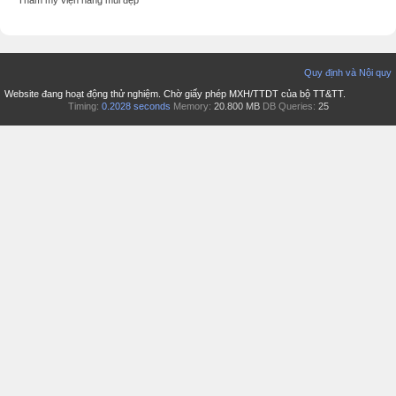
Thẩm mỹ viện nâng mũi đẹp
Quy định và Nội quy
Website đang hoạt động thử nghiệm. Chờ giấy phép MXH/TTDT của bộ TT&TT.
Timing:
0.2028 seconds
Memory:
20.800 MB
DB Queries:
25