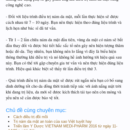
công nghệ cao.
- Đối với liệu trình điều trị nám da mặt, mỗi lần thực hiện sẽ được
cách nhau từ 7 – 10 ngày. Bạn nên thực hiện theo đúng liệu trình và
lịch hẹn như bác sĩ đã tư vấn.
- Từ 1 – 2 lần chữa nám da mặt đầu tiên, vùng da mặt có nám sẽ bắt
đầu thay đổi và được bài tiết hắc sắc tố nên gây nên hiện tượng thâm
hoặc đỏ da. Tuy nhiên, bạn không nên lo lắng vì đây là biểu hiện
thông thường khi điều trị và nó không hề ảnh hưởng tới hiệu quả sau
này. Bạn có thể tới gặp chuyên gia tư vấn và nên thực hiện đúng liệu
trình. Hiệu quả khác biệt sẽ thấy từ lần điều trị thứ 3.
- Quá trình điều trị nám da mặt sẽ được rút ngắn nếu bạn có bổ sung
dinh dưỡng tốt cho da đồng thời tránh tiếp xúc với ánh nắng mặt trời
khi đang trị liệu, da mới sẽ được kích thích tái tạo nên còn mỏng và
yếu nên sẽ cần được bảo vệ tốt.
Chủ đề cùng chuyên mục:
Cách điều trị đồi mồi
Trị nám da mặt an toàn của sao Việt tuyệt hay
Triển lãm Y Dược VIETNAM MEDI-PHARM 2016 từ ngày 11-