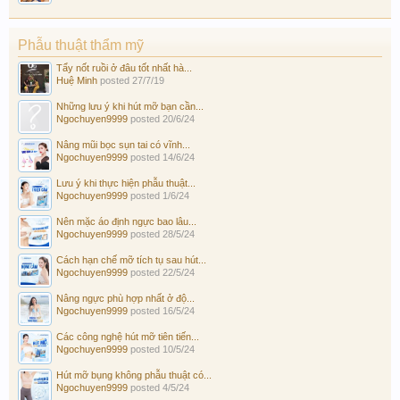
Phẫu thuật thẩm mỹ
Tẩy nốt ruồi ở đâu tốt nhất hà...
Huệ Minh
posted
27/7/19
Những lưu ý khi hút mỡ bạn cần...
Ngochuyen9999
posted
20/6/24
Nâng mũi bọc sụn tai có vĩnh...
Ngochuyen9999
posted
14/6/24
Lưu ý khi thực hiện phẫu thuật...
Ngochuyen9999
posted
1/6/24
Nên mặc áo định ngực bao lâu...
Ngochuyen9999
posted
28/5/24
Cách hạn chế mỡ tích tụ sau hút...
Ngochuyen9999
posted
22/5/24
Nâng ngực phù hợp nhất ở độ...
Ngochuyen9999
posted
16/5/24
Các công nghệ hút mỡ tiên tiến...
Ngochuyen9999
posted
10/5/24
Hút mỡ bụng không phẫu thuật có...
Ngochuyen9999
posted
4/5/24