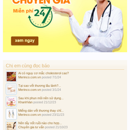
Chị em cùng đọc báo
Ai có nguy cơ mắc cholesterol cao?
Merinco.com.vn
posted
7/1/24
Tại sao vết thương lâu lành?...
Merinco.com.vn
posted
3/1/24
Sau khi phun môi nên sử dụng...
KhanhVan
posted
21/12/23
Miếng dán vết thương thay chỉ...
Merinco.com.vn
posted
23/11/23
Nên tẩy nốt ruồi nào cho hợp...
Chuyên gia tư vấn
posted
21/10/23