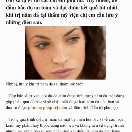
còn xa lạ gì với các chị em phụ nữ. Tuy nhiên, để
đảm bảo độ an toàn và đạt được kết quả tốt nhất,
khi trị nám da tại thẩm mỹ viện chị em cần lưu ý
những điều sau.
​
Những lưu ý khi trị nám da tại thẩm mỹ viện
- Gặp bác sĩ tư vấn, soi da để nắm được tình trạng nám da mặt đang
gặp phải, qua đó bác sĩ sẽ nhận biết được loại nám da của bạn và
phương pháp trị nám
đưa ra được
và liệu trình điều trị phù hợp.
- Trong quá trình điều trị nám da mặt bạn nên hỏi bác sĩ về các loại
kem, mỹ phẩm hay thuốc uống nào nên và không nên sử dụng, tránh
những tác dụng phụ sẽ gây phản ứng khi điều trị nám da mặt bằng