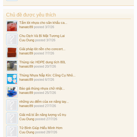
Chủ đề được yêu thích
Tấm lót nhựa cho sân khấu ca...
hanatc89
posted
3/7/26
Chu Dịch Và Bí Mật Tương Lai
Cuu Dung
posted
3/7/26
Giải pháp lót nền cho concert...
hanatc89
posted
7/7/26
Thùng rác HDPE dung tích 80L
hanatc89
posted
20/7/26
Thùng Nhựa Nắp Kín: Công Cụ Nhỏ...
hanatc89
posted
6/7/26
Báo giá thùng nhựa chữ nhật...
hanatc89
posted
25/7/26
những ưu điểm của xe nâng tay...
hanatc89
posted
27/7/26
Giải mã bí ẩn năng lượng vũ trụ
Cuu Dung
posted
27/7/26
Tử Bình Giúp Hiểu Mình Hơn
Cuu Dung
posted
28/7/26