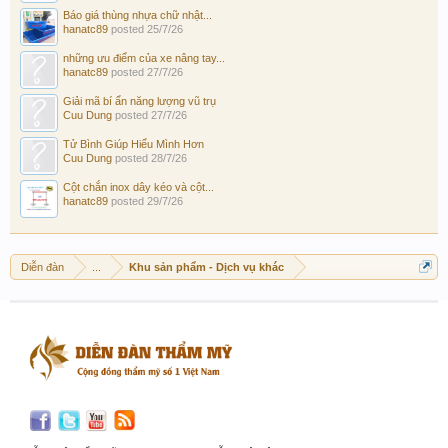
Báo giá thùng nhựa chữ nhật...
hanatc89
posted
25/7/26
những ưu điểm của xe nâng tay...
hanatc89
posted
27/7/26
Giải mã bí ẩn năng lượng vũ trụ
Cuu Dung
posted
27/7/26
Tử Bình Giúp Hiểu Mình Hơn
Cuu Dung
posted
28/7/26
Cột chắn inox dây kéo và cột...
hanatc89
posted
29/7/26
Diễn đàn
...
Khu sản phẩm - Dịch vụ khác