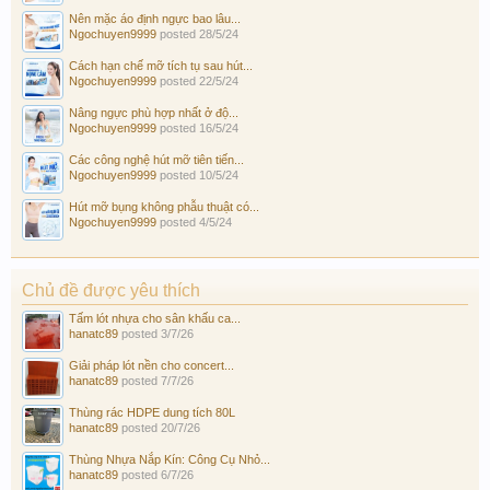
Nên mặc áo định ngực bao lâu...
Ngochuyen9999
posted
28/5/24
Cách hạn chế mỡ tích tụ sau hút...
Ngochuyen9999
posted
22/5/24
Nâng ngực phù hợp nhất ở độ...
Ngochuyen9999
posted
16/5/24
Các công nghệ hút mỡ tiên tiến...
Ngochuyen9999
posted
10/5/24
Hút mỡ bụng không phẫu thuật có...
Ngochuyen9999
posted
4/5/24
Chủ đề được yêu thích
Tấm lót nhựa cho sân khấu ca...
hanatc89
posted
3/7/26
Giải pháp lót nền cho concert...
hanatc89
posted
7/7/26
Thùng rác HDPE dung tích 80L
hanatc89
posted
20/7/26
Thùng Nhựa Nắp Kín: Công Cụ Nhỏ...
hanatc89
posted
6/7/26