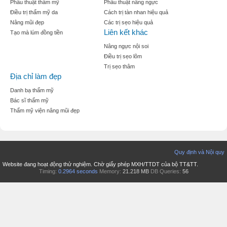
Phẫu thuật thẩm mỹ
Phẫu thuật nâng ngực
Điều trị thẩm mỹ da
Cách trị tàn nhan hiệu quả
Nâng mũi đẹp
Các trị sẹo hiệu quả
Liên kết khác
Tạo mà lúm đồng tiền
Nâng ngực nội soi
Điều trị sẹo lõm
Trị sẹo thâm
Địa chỉ làm đẹp
Danh bạ thẩm mỹ
Bác sĩ thẩm mỹ
Thẩm mỹ viện nâng mũi đẹp
Quy định và Nội quy
Website đang hoạt động thử nghiệm. Chờ giấy phép MXH/TTDT của bộ TT&TT.
Timing:
0.2964 seconds
Memory:
21.218 MB
DB Queries:
56