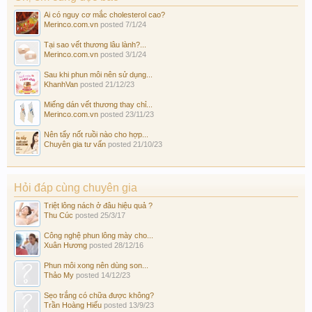
Ai có nguy cơ mắc cholesterol cao?
Merinco.com.vn
posted
7/1/24
Tại sao vết thương lâu lành?...
Merinco.com.vn
posted
3/1/24
Sau khi phun môi nên sử dụng...
KhanhVan
posted
21/12/23
Miếng dán vết thương thay chỉ...
Merinco.com.vn
posted
23/11/23
Nên tẩy nốt ruồi nào cho hợp...
Chuyên gia tư vấn
posted
21/10/23
Hỏi đáp cùng chuyên gia
Triệt lông nách ở đâu hiệu quả ?
Thu Cúc
posted
25/3/17
Công nghệ phun lông mày cho...
Xuân Hương
posted
28/12/16
Phun môi xong nên dùng son...
Thảo My
posted
14/12/23
Sẹo trắng có chữa được không?
Trần Hoàng Hiếu
posted
13/9/23