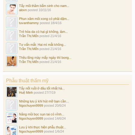
Tẩy môi thâm bẩm sinh cho nam...
alovn
posted
10/11/16
Phun xăm môi xong có phải dặm...
tuvanthammy
posted
18/4/16
Trẻ hóa da có hại gì không, làm...
Trần Thị Mến
posted
21/4/16
Tư vấn mắt: Hai mí mắt không...
Trần Thị Mến
posted
21/4/16
Thêu lông mày mấy ngày thì bong...
Trần Thị Mến
posted
21/4/16
Phẫu thuật thẩm mỹ
Tẩy nốt ruồi ở đâu tốt nhất hà...
Huệ Minh
posted
27/7/19
Những lưu ý khi hút mỡ bạn cần...
Ngochuyen9999
posted
20/6/24
Nâng mũi bọc sụn tai có vĩnh...
Ngochuyen9999
posted
14/6/24
Lưu ý khi thực hiện phẫu thuật...
Ngochuyen9999
posted
1/6/24