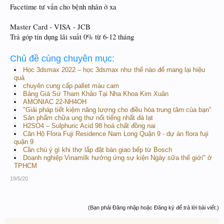
Facetime tư vấn cho bệnh nhân ở xa
Master Card - VISA - JCB
Trả góp tín dụng lãi suất 0% từ 6-12 tháng
Chủ đề cùng chuyên mục:
Học 3dsmax 2022 – học 3dsmax như thế nào để mang lại hiệu
quả
chuyên cung cấp pallet màu cam
Bảng Giá Sứ Tham Khảo Tại Nha Khoa Kim Xuân
AMONIAC 22-NH4OH
"Giải pháp tiết kiệm năng lượng cho điều hòa trung tâm của bạn"
Sản phẩm chữa ung thư nổi tiếng nhất đà lạt
H2SO4 – Sulphuric Acid 98 hoá chất đồng nai
Căn Hộ Flora Fuji Residence Nam Long Quận 9 - dự án flora fuji
quận 9
Cần chú ý gì khi thợ lắp đặt bàn giao bếp từ Bosch
Doanh nghiệp Vinamilk hưởng ứng sự kiện Ngày sữa thế giới" ở
TPHCM
19/5/20
(Bạn phải Đăng nhập hoặc Đăng ký để trả lời bài viết.)