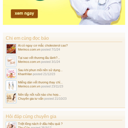
Chị em cùng đọc báo
Ai có nguy cơ mắc cholesterol cao?
Merinco.com.vn
posted
7/1/24
Tại sao vết thương lâu lành?...
Merinco.com.vn
posted
3/1/24
Sau khi phun môi nên sử dụng...
KhanhVan
posted
21/12/23
Miếng dán vết thương thay chỉ...
Merinco.com.vn
posted
23/11/23
Nên tẩy nốt ruồi nào cho hợp...
Chuyên gia tư vấn
posted
21/10/23
Hỏi đáp cùng chuyên gia
Triệt lông nách ở đâu hiệu quả ?
Thu Cúc
posted
25/3/17