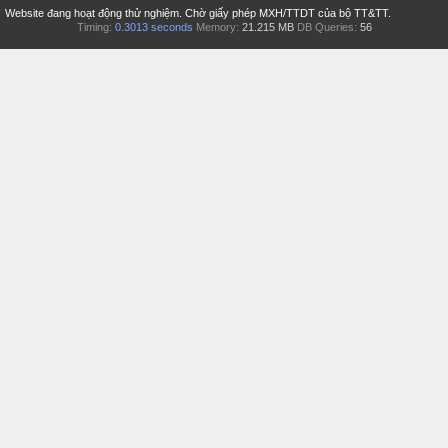
Website đang hoạt động thử nghiệm. Chờ giấy phép MXH/TTDT của bộ TT&TT.
Timing:
0.3013 seconds
Memory:
21.215 MB
DB Queries:
56