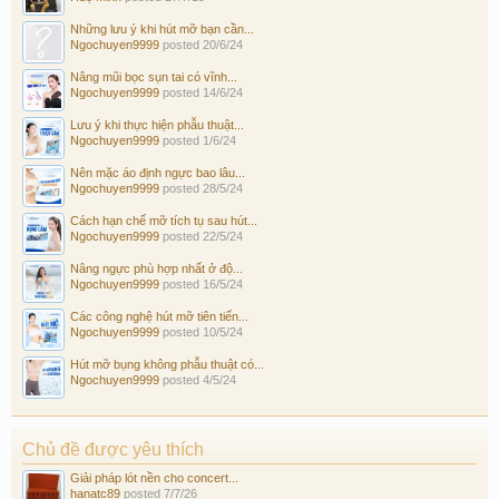
Những lưu ý khi hút mỡ bạn cần...
Ngochuyen9999
posted
20/6/24
Nâng mũi bọc sụn tai có vĩnh...
Ngochuyen9999
posted
14/6/24
Lưu ý khi thực hiện phẫu thuật...
Ngochuyen9999
posted
1/6/24
Nên mặc áo định ngực bao lâu...
Ngochuyen9999
posted
28/5/24
Cách hạn chế mỡ tích tụ sau hút...
Ngochuyen9999
posted
22/5/24
Nâng ngực phù hợp nhất ở độ...
Ngochuyen9999
posted
16/5/24
Các công nghệ hút mỡ tiên tiến...
Ngochuyen9999
posted
10/5/24
Hút mỡ bụng không phẫu thuật có...
Ngochuyen9999
posted
4/5/24
Chủ đề được yêu thích
Giải pháp lót nền cho concert...
hanatc89
posted
7/7/26