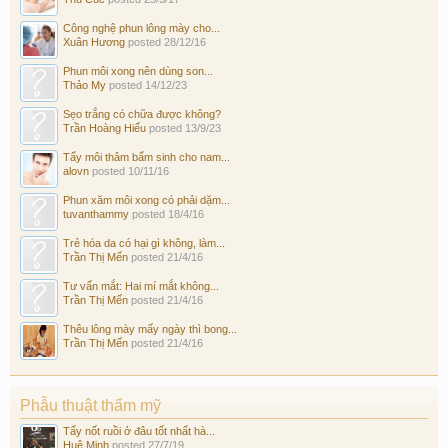
Công nghệ phun lông mày cho...
Xuân Hương
posted
28/12/16
Phun môi xong nên dùng son...
Thảo My
posted
14/12/23
Sẹo trắng có chữa được không?
Trần Hoàng Hiếu
posted
13/9/23
Tẩy môi thâm bẩm sinh cho nam...
alovn
posted
10/11/16
Phun xăm môi xong có phải dặm...
tuvanthammy
posted
18/4/16
Trẻ hóa da có hại gì không, làm...
Trần Thị Mến
posted
21/4/16
Tư vấn mắt: Hai mí mắt không...
Trần Thị Mến
posted
21/4/16
Thêu lông mày mấy ngày thì bong...
Trần Thị Mến
posted
21/4/16
Phẫu thuật thẩm mỹ
Tẩy nốt ruồi ở đâu tốt nhất hà...
Huệ Minh
posted
27/7/19