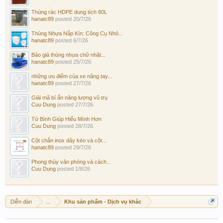
Thùng rác HDPE dung tích 80L
hanatc89
posted
20/7/26
Thùng Nhựa Nắp Kín: Công Cụ Nhỏ...
hanatc89
posted
6/7/26
Báo giá thùng nhựa chữ nhật...
hanatc89
posted
25/7/26
những ưu điểm của xe nâng tay...
hanatc89
posted
27/7/26
Giải mã bí ẩn năng lượng vũ trụ
Cuu Dung
posted
27/7/26
Tử Bình Giúp Hiểu Mình Hơn
Cuu Dung
posted
28/7/26
Cột chắn inox dây kéo và cột...
hanatc89
posted
29/7/26
Phong thủy văn phòng và cách...
Cuu Dung
posted
1/8/26
Diễn đàn
...
Khu sản phẩm - Dịch vụ khác