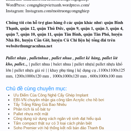
WordPress: congnghiepvietxanh.wordpress.com/
Instagram: Instagram.com/moitruongcongnghiep
Chúng tôi còn hỗ trợ giao hàng ở các quận khác như: quận Bình
Thạnh, quận 12, quận Thủ Đức, quận 9, quận 1, quận 3, quận 4,
quận 7, quận 10, quận 11, quận Tân Bình, quận Tân Phú, huyện
Nhà Bè, huyện Cần Giờ, huyện Củ Chi liện hệ tổng đài trên
websitethungracnhua.net
Pallet nhựa , palletnhua , pallet nhua , pallet kê hàng, pallet lót
kho, pallet..,
| pallet nhua | balet nhua | pallet nhựa| pallet nhựa khổ
.
lớn | pallet nhựa giá rẻ | | khay phụ tùng | kệ dụng cụ
1100x1100x125
mm, 1200x1000x120 mm , 1000x1000x120 mm , 600x1000x100 mm
Chủ đề cùng chuyên mục:
Ưu Điểm Của Công Nghệ Cấy Ghép Implant
EBI-VN chuyên nhận gia công tấm Acrylic cho hồ bơi
Tẩy Trắng Răng Giá Bao Nhiêu
Phân tích lá số bát tự
Pallet nhựa một mặt
Công dụng sử dụng vách ngăn vệ sinh đạt hiểu quả
Tấm compact thật sự có 3 loại cách phân biệt
Soho Premier với hệ thống kết nối bán đảo Thanh Đa