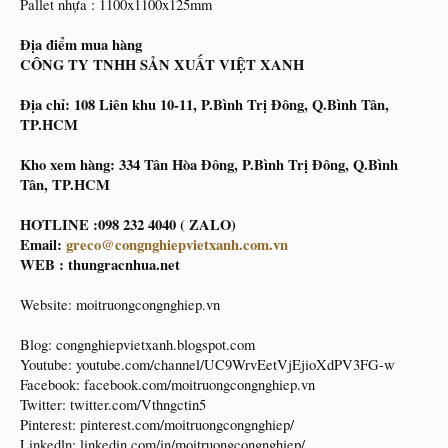
Pallet nhựa : 1100x1100x125mm
Địa điểm mua hàng
CÔNG TY TNHH SẢN XUẤT VIỆT XANH
Địa chỉ: 108 Liên khu 10-11, P.Bình Trị Đông, Q.Bình Tân,
TP.HCM
Kho xem hàng: 334 Tân Hòa Đông, P.Bình Trị Đông, Q.Bình
Tân, TP.HCM
HOTLINE :098 232 4040 ( ZALO)
Email:
greco@congnghiepvietxanh.com.vn
WEB : thungracnhua.net
Website: moitruongcongnghiep.vn
Blog: congnghiepvietxanh.blogspot.com
Youtube: youtube.com/channel/UC9WrvEetVjEjioXdPV3FG-w
Facebook: facebook.com/moitruongcongnghiep.vn
Twitter: twitter.com/Vthngctin5
Pinterest: pinterest.com/moitruongcongnghiep/
Linkedln: linkedin.com/in/moitruongcongnghiep/