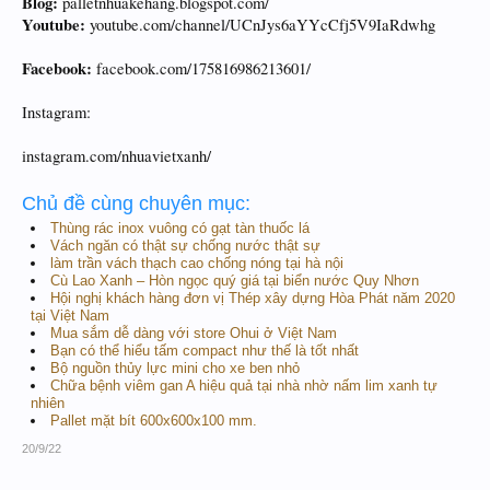
Blog:
palletnhuakehang.blogspot.com/
Youtube:
youtube.com/channel/UCnJys6aYYcCfj5V9IaRdwhg
Facebook:
facebook.com/175816986213601/
Instagram:
instagram.com/nhuavietxanh/
Chủ đề cùng chuyên mục:
Thùng rác inox vuông có gạt tàn thuốc lá
Vách ngăn có thật sự chống nước thật sự
làm trần vách thạch cao chống nóng tại hà nội
Cù Lao Xanh – Hòn ngọc quý giá tại biển nước Quy Nhơn
Hội nghị khách hàng đơn vị Thép xây dựng Hòa Phát năm 2020
tại Việt Nam
Mua sắm dễ dàng với store Ohui ở Việt Nam
Bạn có thể hiểu tấm compact như thế là tốt nhất
Bộ nguồn thủy lực mini cho xe ben nhỏ
Chữa bệnh viêm gan A hiệu quả tại nhà nhờ nấm lim xanh tự
nhiên
Pallet mặt bít 600x600x100 mm.
20/9/22