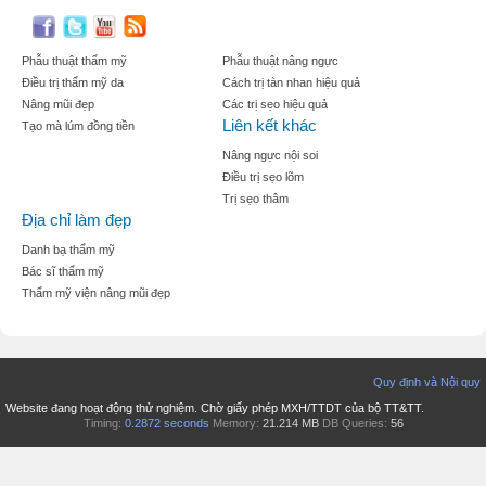
Phẫu thuật thẩm mỹ
Phẫu thuật nâng ngực
Điều trị thẩm mỹ da
Cách trị tàn nhan hiệu quả
Nâng mũi đẹp
Các trị sẹo hiệu quả
Liên kết khác
Tạo mà lúm đồng tiền
Nâng ngực nội soi
Điều trị sẹo lõm
Trị sẹo thâm
Địa chỉ làm đẹp
Danh bạ thẩm mỹ
Bác sĩ thẩm mỹ
Thẩm mỹ viện nâng mũi đẹp
Quy định và Nội quy
Website đang hoạt động thử nghiệm. Chờ giấy phép MXH/TTDT của bộ TT&TT.
Timing:
0.2872 seconds
Memory:
21.214 MB
DB Queries:
56