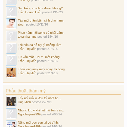
Sẹo trắng có chữa được không?
Trần Hoàng Hiếu
posted
13/9/23
Tẩy môi thâm bẩm sinh cho nam...
alovn
posted
10/11/16
Phun xăm môi xong có phải dặm...
tuvanthammy
posted
18/4/16
Trẻ hóa da có hại gì không, làm...
Trần Thị Mến
posted
21/4/16
Tư vấn mắt: Hai mí mắt không...
Trần Thị Mến
posted
21/4/16
Thêu lông mày mấy ngày thì bong...
Trần Thị Mến
posted
21/4/16
Phẫu thuật thẩm mỹ
Tẩy nốt ruồi ở đâu tốt nhất hà...
Huệ Minh
posted
27/7/19
Những lưu ý khi hút mỡ bạn cần...
Ngochuyen9999
posted
20/6/24
Nâng mũi bọc sụn tai có vĩnh...
Ngochuyen9999
posted
14/6/24