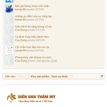
Báo giá thùng nhựa chữ nhật...
hanatc89
posted
25/7/26
những ưu điểm của xe nâng tay...
hanatc89
posted
27/7/26
Giải mã bí ẩn năng lượng vũ trụ
Cuu Dung
posted
27/7/26
Tử Bình Giúp Hiểu Mình Hơn
Cuu Dung
posted
28/7/26
Cột chắn inox dây kéo và cột...
hanatc89
posted
29/7/26
Phong thủy văn phòng và cách...
Cuu Dung
posted
Thứ bảy lúc 10:50
Diễn đàn
...
Khu sản phẩm - Dịch vụ khác