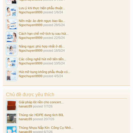
Lưu ý khi thực hiện phẫu thuật...
Ngochuyen9999
posted
1/6/24
Nên mặc áo định ngực bao lâu...
Ngochuyen9999
posted
28/5/24
Cách hạn chế mỡ tích tụ sau hút...
Ngochuyen9999
posted
22/5/24
Nâng ngực phù hợp nhất ở độ...
Ngochuyen9999
posted
16/5/24
Các công nghệ hút mỡ tiên tiến...
Ngochuyen9999
posted
10/5/24
Hút mỡ bụng không phẫu thuật có...
Ngochuyen9999
posted
4/5/24
Chủ đề được yêu thích
Giải pháp lót nền cho concert...
hanatc89
posted
7/7/26
Thùng rác HDPE dung tích 80L
hanatc89
posted
20/7/26
Thùng Nhựa Nắp Kín: Công Cụ Nhỏ...
hanatc89
posted
6/7/26