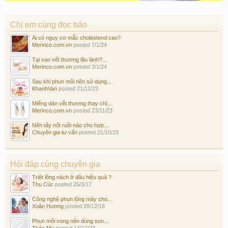
Chị em cùng đọc báo
Ai có nguy cơ mắc cholesterol cao?
Merinco.com.vn
posted
7/1/24
Tại sao vết thương lâu lành?...
Merinco.com.vn
posted
3/1/24
Sau khi phun môi nên sử dụng...
KhanhVan
posted
21/12/23
Miếng dán vết thương thay chỉ...
Merinco.com.vn
posted
23/11/23
Nên tẩy nốt ruồi nào cho hợp...
Chuyên gia tư vấn
posted
21/10/23
Hỏi đáp cùng chuyên gia
Triệt lông nách ở đâu hiệu quả ?
Thu Cúc
posted
25/3/17
Công nghệ phun lông mày cho...
Xuân Hương
posted
28/12/16
Phun môi xong nên dùng son...
Thảo My
posted
14/12/23